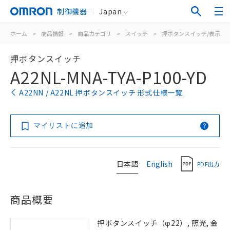
制御機器
Japan
ホーム
>
商品情報
>
商品カテゴリ
>
スイッチ
>
押ボタンスイッチ/表示灯
押ボタンスイッチ
A22NL-MNA-TYA-P100-YD
A22NN / A22NL 押ボタンスイッチ 形式仕様一覧
マイリストに追加
日本語
English
PDF出力
商品概要
押ボタンスイッチ（φ22）, 照光, 金