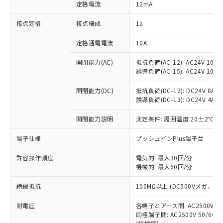
対応済み：EU RoHS指令（10物質）の
定格電流
12mA
非含有に対応した製品が提供可能な商品で
す。
接点定格
接点構成
1a
対応予定：EU RoHS指令（10物質）の非含
ご利用条件
有に対応した製品に切り替える予定のある
定格通電電流
10A
商品です。
開閉能力(AC)
抵抗負荷(AC-12): AC24V 10A/A
対応予定なし：EU RoHS指令（10物質）の
以下の条件をお読みいただき、同意のうえ
誘導負荷(AC-15): AC24V 10A/AC
非含有に非対応の商品で、対応品を出す予
ご利用ください。
定はありません。
開閉能力(DC)
抵抗負荷(DC-12): DC24V 8A/DC
調査・確認中：EU RoHS指令（10物質）の
本サービスは、当社制御機器事業取扱
誘導負荷(DC-13): DC24V 4A/DC
※1 中国RoHS○×表
非含有の対応状況を調査中または確認中の
商品の当社在庫状況および標準価格
商品です。
開閉能力説明
測定条件: 周囲温度 20±2℃、
(税抜)を提供させていただくもので
「○」：最大均質材料含有率が中国RoHSの
非該当品：ライセンス料など無形物で、有
す。
基準値以下であることを示します。
害物質有無と関係のない商品です。
端子仕様
プッシュインPlus端子台
当社制御機器事業取扱商品の中には、
「×」：最大均質材料含有率が中国RoHSの
仕入先様の事情により、非含有部品として
本サービスの対象外となる商品もある
基準値を超えていることを示します。
いたものが、含有品と判明した場合などや
許容操作頻度
電気的: 最大30回/分
当社は、これら貴社製品のうち、外国
ことをご了承ください。
「－」：未確認です。当社販売部門へお問
機械的: 最大60回/分
むを得ず変更することがあります。
為替および外国貿易法に定める商品
在庫状況および標準価格照会結果は、
い合わせください。
（以下｢規制貨物等」という）を輸出
記載している更新日時点での社内デー
絶縁抵抗
100MΩ以上 (DC500Vメガ、
*EU RoHS指令（10物質）：
または国外への提供する場合は、日本
記
タに基づき作成されるものであり、閲
説明
鉛(Pb) 1000ppm以下、 水銀(Hg) 1000ppm以下、 カド
*中国RoHS10物質の基準値 (GB/T26572)：
国政府の輸出許可(または役務取引許
号
覧された時点での実際の在庫および標
ミウム(Cd) 100ppm以下、
耐電圧
Pb(鉛) :1000ppm、 Hg(水銀) : 1000ppm、 Cd(カドミウ
各端子とアース間: AC2500V 50/
可)を取得するなどの必要な手続きを
六価クロム(Cr(Ⅵ)) 1000ppm以下、ポリ臭化ビフェニル
ム) : 100ppm、
準価格とは異なる場合があることをご
同極端子間: AC2500V 50/60
類(PBB) 1000ppm以下、ポリ臭化ジフェニルエーテル類
Cr(Ⅵ)(六価クロム) : 1000ppm、 PBBs(ポリ臭化ビフェ
とります。