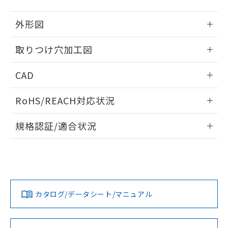
51物質の非含有証明書（当社基準）
の共同利用に関して"
の「1.共同利
※本証明書は発行日時点で非含有を証明す
用者の範囲」に記載されている法人を
外形図
るもので、過去に遡って非含有を証明する
指します。
ものではありません。
情報更新：2026/05/21
取りつけ穴加工図
また、RoHS指令のフタル酸エステル類４
物質の対応では、対応完了までの期間は出
情報更新：2026/05/21
荷製品に未対応品が混在することから備考
CAD
欄に対応日を記載しておりました。
既に当社にて対応品への在庫切替を完了
ログイン/会員登録いただくと、CADデータをダウンロー
RoHS/REACH対応状況
していることから、特段のことがない限
ドすることができます。
り、2022年1月12日より割愛しておりま
情報更新：2026/7/29
す。
規格認証/適合状況
ログイン/会員登録
EU RoHS
注意事項・凡例
A22NL-MNA-TYA-P100-YDについての規格認証/適合状況につ
いては、「カスタマーサポートセンタ お客様相談室」または
貴社担当オムロン営業員または販売店にお問い合わせくださ
対応状況
対応予定月
※1
※2
い。
ダウンロードデータをご利用いただく前に、以下を必ずお読
みください。
カタログ/データシート/マニュアル
対応済み
ソフトウェアの使用条件
お問い合わせ