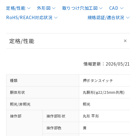
定格/性能
外形図
取りつけ穴加工図
CAD
RoHS/REACH対応状況
規格認証/適合状況
定格/性能
情報更新：2026/05/21
種類
押ボタンスイッチ
胴体形状
丸胴形(φ22/25mm共用)
照光/非照光
照光
操作部
操作部形状
丸形 平形
操作部色
黄