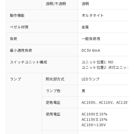
透明/不透明
透明
動作機能
オルタネイト
ベゼル材質
金属
負荷
一般負荷用
最小適用負荷
DC5V 6mA
スイッチユニット構成
ユニット位置1: NO
ユニット位置2: 点灯ユニット
ランプ
照光部方式
LEDランプ
ランプ色
黄
定格電圧
AC100V、AC110V、AC120V
使用電圧
AC100V±10%
AC110V±10%
※1 対応状況
AC100～130V