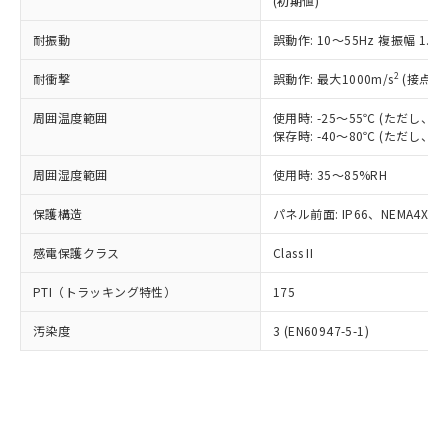
(初期値)
了承ください。
(PBDE) 1000ppm以下、フタル酸ビス(2-エチルヘキシ
○
一定数以上の在庫あり
ニル類) : 1000ppm、 PBDEs(ポリ臭化ジフェニルエーテ
当社は規制貨物を破棄する場合は、完
ル) (DEHP)(別名：DOP) 1000ppm以下、フタル酸ブチ
正式な納期状況および標準価格はお客
ル類) : 1000ppm、
ルベンジル（BBP） 1000ppm以下、フタル酸ジブチル
全に破砕するなど、違法に輸出されな
耐振動
DBP(フタル酸ジブチル) : 1000ppm、 DIBP(フタル酸ジ
誤動作: 10～55Hz 複振幅 1.
様のお取引先、またはお客様担当のオ
（DBP） 1000ppm以下、フタル酸ジイソブチル
イソブチル) : 1000ppm、 BBP(フタル酸ブチルベンジ
△
一定数には満たないが在庫あり
いよう必要な手段を講じます。
ムロン制御機器販売店・当社販売員に
(DIBP) 1000ppm以下
ル) : 1000ppm、
2
耐衝撃
誤動作: 最大1000m/s
(接点開
当社は貴社製品を、核兵器、ミサイ
但し、RoHS指令で産業用監視および制御機器に対する
DEHP(フタル酸ビス(2-エチルヘキシル)) : 1000ppm
ご相談ください。
適用除外項目は除く。
ル、化学兵器、生物兵器またはその他
－
在庫なし(最新の在庫状況につ
オムロン制御機器販売店や当社販売拠
フタル酸エステル類の４物質については閾値を超える意
周囲温度範囲
使用時: -25～55℃ (ただし
武器並びにこれらの製造装置等に一切
いては、お客様のお取引先、ま
図的な使用がないことを確認しています。
点は「
販売ネットワーク
」をご確認
保存時: -40～80℃ (ただし
※2 環境保護使用期限
使用いたしません。
たはお客様担当のオムロン制御
ください。
当社は、貴社製品を第三者に販売する
機器販売店・当社販売員にご確
在庫状況および標準価格結果を当社の
周囲湿度範囲
使用時: 35～85%RH
※2 対応予定月
「ｅ」：有害物質（10物質）のすべてが基
場合は、上記1、2および3の内容を当
認ください)
事前の承諾なく第三者に漏洩または開
準値以下であることを示します。
該第三者に通知します。また当社は、
示しないようお願いします。
保護構造
パネル前面: IP66、NEMA4X, N
部品在庫の切り替え状況などにより、予定
「10」：通常の使用状況下において有害物
販売先および販売に係わる関係者が違
マイパーツ機能（部品リスト作成サー
空
受注生産機種、また在庫状況の
月が前後することがあります。
質が外部に漏えいし、環境に深刻な影響を
法に輸出するおそれがある場合は、取
感電保護クラス
Class II
ビス）をご利用いただくには、I-Web
白
情報を公開していない機種
及ぼさない年数を意味します。
り引きをいたしません。
メンバーズにご登録されている必要が
「－」：未確認です。当社販売部門へお問
PTI（トラッキング特性）
175
あります。
い合わせください。
お客様が当ウェブサイト上で当社にご
※3 非含有証明書ダウンロード
汚染度
3 (EN60947-5-1)
登録された部品リストについて、当社
および当社の共同利用者が、当社の製
下記の非含有証明書をダウンロードするこ
品・サービスに関するお客様との取
とができます。
合意する
キャンセル
引・商談に必要な範囲で利用すること
をご了承ください。
EU RoHS指令（10物質）の非含有証明書
※当社の共同利用者とは、
"個人情報