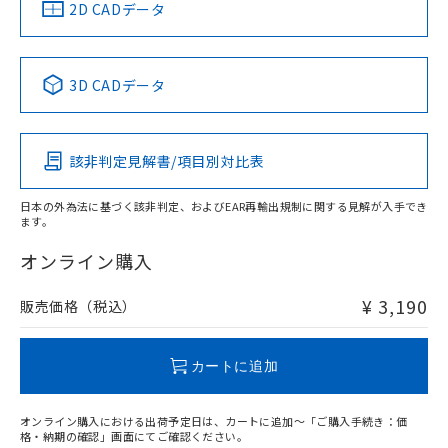
中国 RoHS
注意事項・凡例
2D CADデータ
中国 RoHS表
※1 ※2
3D CADデータ
Pb
Hg
Cd
Cr(VI)
該非判定見解書/項目別対比表
O
O
O
O
日本の外為法に基づく該非判定、およびEAR再輸出規制に関する見解が入手でき
ます。
"対応済み"や非含有の記載がされた商品であっても、流通
在庫等で未対応品が混在する可能性があります。
オンライン購入
非含有品が必要な際は、弊社営業部門もしくは販売店へお
問い合わせください。
¥ 3,190
販売価格（税込）
この製品のRoHS/REACH対応状況ページへ
カートに追加
オンライン購入における出荷予定日は、カートに追加～「ご購入手続き：価
格・納期の確認」画面にてご確認ください。