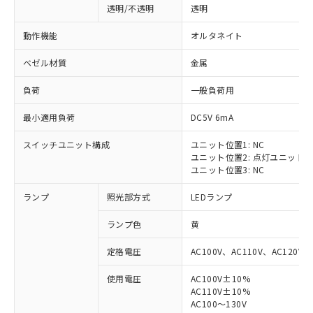
透明/不透明
透明
動作機能
オルタネイト
ベゼル材質
金属
負荷
一般負荷用
最小適用負荷
DC5V 6mA
スイッチユニット構成
ユニット位置1: NC
ユニット位置2: 点灯ユニット
ユニット位置3: NC
ランプ
照光部方式
LEDランプ
ランプ色
黄
定格電圧
AC100V、AC110V、AC120V
使用電圧
AC100V±10%
※1 対応状況
AC110V±10%
AC100～130V