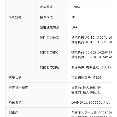
対応済み：EU RoHS指令（10物質）の
定格電流
12mA
非含有に対応した製品が提供可能な商品で
す。
接点定格
接点構成
2b
対応予定：EU RoHS指令（10物質）の非含
ご利用条件
有に対応した製品に切り替える予定のある
定格通電電流
10A
商品です。
対応予定なし：EU RoHS指令（10物質）の
開閉能力(AC)
抵抗負荷(AC-12): AC24V 10A/A
以下の条件をお読みいただき、同意のうえ
非含有に非対応の商品で、対応品を出す予
誘導負荷(AC-15): AC24V 10A/AC
ご利用ください。
定はありません。
調査・確認中：EU RoHS指令（10物質）の
開閉能力(DC)
抵抗負荷(DC-12): DC24V 8A/DC
本サービスは、当社制御機器事業取扱
※1 中国RoHS○×表
誘導負荷(DC-13): DC24V 4A/DC
非含有の対応状況を調査中または確認中の
商品の当社在庫状況および標準価格
商品です。
(税抜)を提供させていただくもので
開閉能力説明
測定条件: 周囲温度 20±2℃、
「○」：最大均質材料含有率が中国RoHSの
非該当品：ライセンス料など無形物で、有
す。
基準値以下であることを示します。
害物質有無と関係のない商品です。
当社制御機器事業取扱商品の中には、
端子仕様
ねじ締め端子 (M3.5)
「×」：最大均質材料含有率が中国RoHSの
仕入先様の事情により、非含有部品として
本サービスの対象外となる商品もある
基準値を超えていることを示します。
いたものが、含有品と判明した場合などや
当社は、これら貴社製品のうち、外国
ことをご了承ください。
許容操作頻度
電気的: 最大30回/分
「－」：未確認です。当社販売部門へお問
むを得ず変更することがあります。
為替および外国貿易法に定める商品
機械的: 最大60回/分
在庫状況および標準価格照会結果は、
い合わせください。
（以下｢規制貨物等」という）を輸出
記載している更新日時点での社内デー
*EU RoHS指令（10物質）：
または国外への提供する場合は、日本
絶縁抵抗
100MΩ以上 (DC500Vメガ、
記
タに基づき作成されるものであり、閲
説明
鉛(Pb) 1000ppm以下、 水銀(Hg) 1000ppm以下、 カド
*中国RoHS10物質の基準値 (GB/T26572)：
国政府の輸出許可(または役務取引許
号
覧された時点での実際の在庫および標
ミウム(Cd) 100ppm以下、
Pb(鉛) :1000ppm、 Hg(水銀) : 1000ppm、 Cd(カドミウ
耐電圧
各端子とアース間: AC2500V 50/
可)を取得するなどの必要な手続きを
六価クロム(Cr(Ⅵ)) 1000ppm以下、ポリ臭化ビフェニル
ム) : 100ppm、
準価格とは異なる場合があることをご