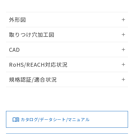
※当社の共同利用者とは、
"個人情報
51物質の非含有証明書（当社基準）
の共同利用に関して"
の「1.共同利
※本証明書は発行日時点で非含有を証明す
用者の範囲」に記載されている法人を
るもので、過去に遡って非含有を証明する
外形図
指します。
ものではありません。
情報更新：2026/05/21
また、RoHS指令のフタル酸エステル類４
取りつけ穴加工図
物質の対応では、対応完了までの期間は出
荷製品に未対応品が混在することから備考
情報更新：2026/05/21
CAD
欄に対応日を記載しておりました。
既に当社にて対応品への在庫切替を完了
ログイン/会員登録いただくと、CADデータをダウンロー
していることから、特段のことがない限
RoHS/REACH対応状況
ドすることができます。
り、2022年1月12日より割愛しておりま
す。
情報更新：2026/7/29
規格認証/適合状況
ログイン/会員登録
EU RoHS
注意事項・凡例
UL認証
CSA認証
CEマーキング
Yes
Yes
Yes
対応状況
対応予定月
※1
※2
ダウンロードデータをご利用いただく前に、以下を必ずお読
みください。
カタログ/データシート/マニュアル
対応済み
ソフトウェアの使用条件
LR型式承認
DNV型式承認
BV型式承認
KR型式承
（イギリス
（ノルウェー
（フランス
（韓国