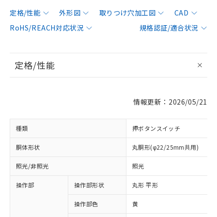
定格/性能
外形図
取りつけ穴加工図
CAD
RoHS/REACH対応状況
規格認証/適合状況
定格/性能
情報更新：2026/05/21
種類
押ボタンスイッチ
胴体形状
丸胴形(φ22/25mm共用)
照光/非照光
照光
操作部
操作部形状
丸形 平形
操作部色
黄