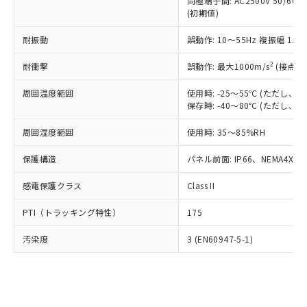
類(PBB) 1000ppm以下、ポリ臭化ジフェニルエーテル類
同極端子間: AC2500V 50/60
Cr(Ⅵ)(六価クロム) : 1000ppm、 PBBs(ポリ臭化ビフェ
とります。
了承ください。
(PBDE) 1000ppm以下、フタル酸ビス(2-エチルヘキシ
○
一定数以上の在庫あり
ニル類) : 1000ppm、 PBDEs(ポリ臭化ジフェニルエーテ
(初期値)
当社は規制貨物を破棄する場合は、完
ル) (DEHP)(別名：DOP) 1000ppm以下、フタル酸ブチ
正式な納期状況および標準価格はお客
ル類) : 1000ppm、
ルベンジル（BBP） 1000ppm以下、フタル酸ジブチル
全に破砕するなど、違法に輸出されな
DBP(フタル酸ジブチル) : 1000ppm、 DIBP(フタル酸ジ
様のお取引先、またはお客様担当のオ
耐振動
誤動作: 10～55Hz 複振幅 1.
（DBP） 1000ppm以下、フタル酸ジイソブチル
イソブチル) : 1000ppm、 BBP(フタル酸ブチルベンジ
△
一定数には満たないが在庫あり
いよう必要な手段を講じます。
ムロン制御機器販売店・当社販売員に
(DIBP) 1000ppm以下
ル) : 1000ppm、
当社は貴社製品を、核兵器、ミサイ
但し、RoHS指令で産業用監視および制御機器に対する
DEHP(フタル酸ビス(2-エチルヘキシル)) : 1000ppm
ご相談ください。
2
耐衝撃
誤動作: 最大1000m/s
(接点開
適用除外項目は除く。
ル、化学兵器、生物兵器またはその他
－
在庫なし(最新の在庫状況につ
オムロン制御機器販売店や当社販売拠
フタル酸エステル類の４物質については閾値を超える意
武器並びにこれらの製造装置等に一切
いては、お客様のお取引先、ま
周囲温度範囲
図的な使用がないことを確認しています。
使用時: -25～55℃ (ただし
点は「
販売ネットワーク
」をご確認
※2 環境保護使用期限
使用いたしません。
保存時: -40～80℃ (ただし
たはお客様担当のオムロン制御
ください。
当社は、貴社製品を第三者に販売する
機器販売店・当社販売員にご確
在庫状況および標準価格結果を当社の
※2 対応予定月
「ｅ」：有害物質（10物質）のすべてが基
周囲湿度範囲
使用時: 35～85%RH
場合は、上記1、2および3の内容を当
認ください)
事前の承諾なく第三者に漏洩または開
準値以下であることを示します。
該第三者に通知します。また当社は、
示しないようお願いします。
保護構造
パネル前面: IP66、NEMA4X, N
部品在庫の切り替え状況などにより、予定
「10」：通常の使用状況下において有害物
販売先および販売に係わる関係者が違
マイパーツ機能（部品リスト作成サー
空
受注生産機種、また在庫状況の
月が前後することがあります。
質が外部に漏えいし、環境に深刻な影響を
法に輸出するおそれがある場合は、取
ビス）をご利用いただくには、I-Web
白
情報を公開していない機種
感電保護クラス
Class II
及ぼさない年数を意味します。
り引きをいたしません。
メンバーズにご登録されている必要が
「－」：未確認です。当社販売部門へお問
あります。
PTI（トラッキング特性）
175
い合わせください。
お客様が当ウェブサイト上で当社にご
※3 非含有証明書ダウンロード
登録された部品リストについて、当社
汚染度
3 (EN60947-5-1)
および当社の共同利用者が、当社の製
下記の非含有証明書をダウンロードするこ
品・サービスに関するお客様との取
とができます。
合意する
キャンセル
引・商談に必要な範囲で利用すること
をご了承ください。
EU RoHS指令（10物質）の非含有証明書