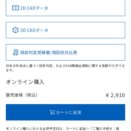
船舶規格）
船舶規格）
船舶規格）
船舶規格
中国 RoHS
注意事項・凡例
2D CADデータ
No
No
No
No
中国 RoHS表
※1 ※2
3D CADデータ
この製品の規格認証/適合状況ページへ
Pb
Hg
Cd
Cr(VI)
その他の認証はこちらのページからご検索ください
該非判定見解書/項目別対比表
O
O
O
O
日本の外為法に基づく該非判定、およびEAR再輸出規制に関する見解が入手でき
ます。
"対応済み"や非含有の記載がされた商品であっても、流通
在庫等で未対応品が混在する可能性があります。
オンライン購入
非含有品が必要な際は、弊社営業部門もしくは販売店へお
問い合わせください。
¥ 2,910
販売価格（税込）
この製品のRoHS/REACH対応状況ページへ
カートに追加
オンライン購入における出荷予定日は、カートに追加～「ご購入手続き：価