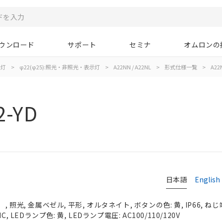
ウンロード
サポート
セミナ
オムロンの
示灯
>
φ22(φ25):照光・非照光・表示灯
>
A22NN / A22NL
>
形式仕様一覧
>
A22N
2-YD
日本語
English
照光, 金属ベゼル, 平形, オルタネイト, ボタンの色: 黄, IP66, ねじ
, LEDランプ色: 黄, LEDランプ電圧: AC100/110/120V