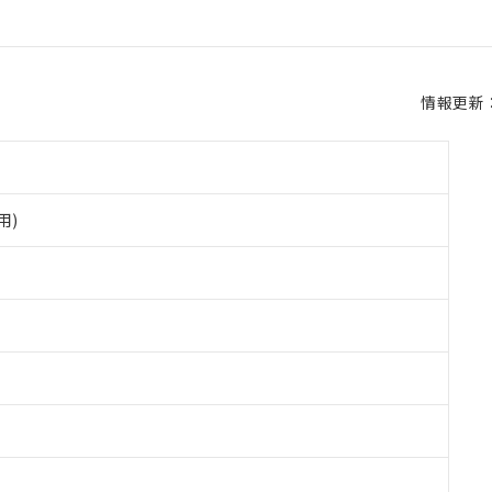
情報更新：2
用)