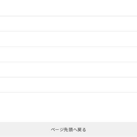
情報更新：2
情報更新：2
ードすることができます。
情報更新：
ログイン/会員登録
CCC認証
電波法
みください。
Yes
N/A
非含有証明書
※3
ページ先頭へ戻る
ダウンロードはこちら