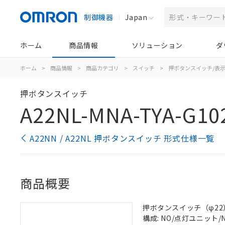
制御機器
Japan
ホーム
商品情報
ソリューション
ダ
ホーム
>
商品情報
>
商品カテゴリ
>
スイッチ
>
押ボタンスイッチ/表
押ボタンスイッチ
A22NL-MNA-TYA-G10
A22NN / A22NL 押ボタンスイッチ 形式仕様一覧
商品概要
押ボタンスイッチ（φ22）, 
構成: NO/点灯ユニット/NC