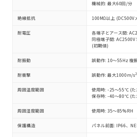
※3 非含有証明
「－」：未確認で
機械的: 最大60回/分
白
が、当社の製
さい。
下記の非含有証明
絶縁抵抗
100MΩ以上 (DC5
※当社の共同
いる法人を指
EU RoHS指令（
51物質の非含有証
耐電圧
各端子とアース間: AC250
※本証明書は発行
同極端子間: AC2500V
また、RoHS指
(初期値)
混在することから
既に当社にて対応
耐振動
誤動作: 10～55Hz 複
り割愛しておりま
耐衝撃
誤動作: 最大1000m/s
周囲温度範囲
使用時: -25～55℃
保存時: -40～80℃
周囲湿度範囲
使用時: 35～85%RH
保護構造
パネル前面: IP66、NEM