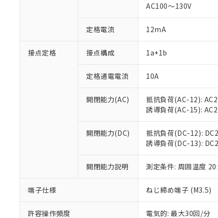
対応済み：EU
AC100～130V
対応予定：EU R
対応予定なし：EU
定格電流
12mA
調査・確認中：EU
ご利用条件
非該当品：ライセ
※1 中国RoHS
接点定格
接点構成
1a+1b
仕入先様の事情に
があります。
以下の条件をお読
「○」：最大均質
定格通電電流
10A
「×」：最大均質
本サービスは
当社は、これ
*EU RoHS指令（10物
「－」：未確認で
鉛(Pb) 1000ppm以下、
くものです。
う）を輸出ま
開閉能力(AC)
抵抗負荷(AC-12): AC24
記
説明
六価クロム(Cr(Ⅵ)) 1
当社制御機器
などの必要な
フタル酸ビス(2-エチルヘ
誘導負荷(AC-15): AC24V
号
*中国RoHS10物質の基準値 
ル（DBP） 1000ppm
在庫状況およ
当社は規制貨
Pb(鉛) :1000ppm、 Hg
但し、RoHS指令で産
のであり、閲
ます。
Cr(Ⅵ)(六価クロム) : 
フタル酸エステル類の４
開閉能力(DC)
抵抗負荷(DC-12): DC24
○
一定数以
DBP(フタル酸ジブチル) :
い。
当社は貴社製
DEHP(フタル酸ビス(2-エ
誘導負荷(DC-13): DC24
正式な納期状
置等に一切使
当社販売員に
※2 対応予定月
△
一定数に
当社は、貴社
オムロン制御
開閉能力説明
測定条件: 周囲温度 2
また当社は、
※2 環境保護使
在庫状況およ
部品在庫の切り替
たしません。
－
在庫なし
す。
「ｅ」：有害物質
端子仕様
ねじ締め端子 (M3.5)
機器販売
マイパーツ機
「10」：通常の
ている必要が
味します。
許容操作頻度
電気的: 最大30回/分
空
受注生産
お客様が当ウ