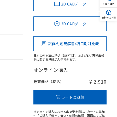
2D CADデータ
在庫・価格
無料テスト機
3D CADデータ
該非判定見解書/項目別対比表
日本の外為法に基づく該非判定、およびEAR再輸出規
制に関する見解が入手できます。
オンライン購入
¥ 2,910
販売価格（税込）
カートに追加
オンライン購入における出荷予定日は、カートに追加
～「ご購入手続き：価格・納期の確認」画面にてご確