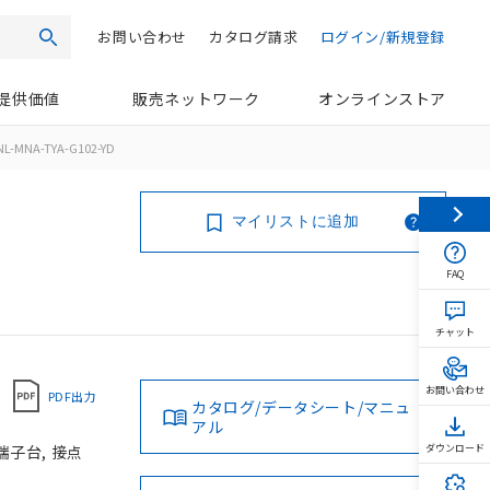
お問い合わせ
カタログ請求
ログイン/新規登録
検索
提供価値
販売ネットワーク
オンラインストア
L-MNA-TYA-G102-YD
マイリストに追加
FAQ
チャット
お問い合わせ
PDF出力
カタログ/データシート/マニュ
アル
端子台, 接点
ダウンロード