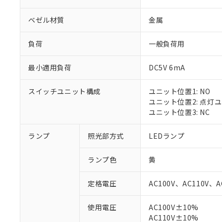
ベゼル材質
金属
負荷
一般負荷用
最小適用負荷
DC5V 6mA
スイッチユニット構成
ユニット位置1: NO
ユニット位置2: 点灯
ユニット位置3: NC
ランプ
照光部方式
LEDランプ
ランプ色
黄
定格電圧
AC100V、AC110V、A
※1 対応状況
使用電圧
AC100V±10%
AC110V±10%