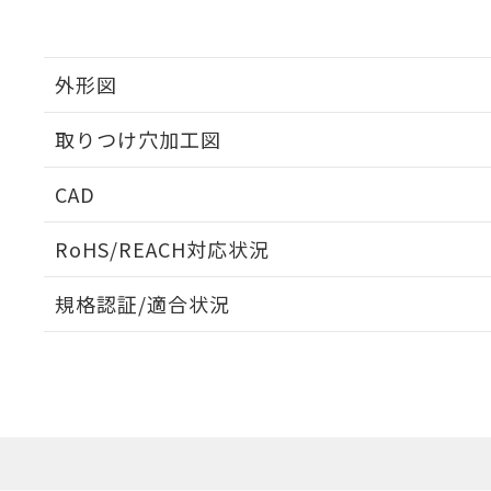
外形図
取りつけ穴加工図
CAD
ログイン/会員登録いただくと、CADデータをダウンロ
RoHS/REACH対応状況
規格認証/適合状況
EU RoHS
注意事項・凡例
UL認証
CSA認証
CEマーキング
ダウンロードデータをご利用いただく前に、以下を必ずお読
Yes
Yes
Yes
対応状況
対応予定月
※1
※2
ソフトウェアの使用条件
対応済み