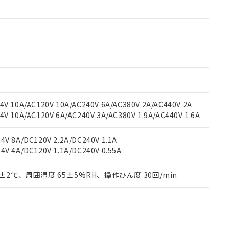
 RoHS指令（10物質）の非含有に対応した製品が提供可能な商品です
oHS指令（10物質）の非含有に対応した製品に切り替える予定のある
 RoHS指令（10物質）の非含有に非対応の商品で、対応品を出す予
 RoHS指令（10物質）の非含有の対応状況を調査中または確認中の
ンス料など無形物で、有害物質有無と関係のない商品です。
○×表
より、非含有部品としていたものが、含有品と判明した場合などやむ
みいただき、同意のうえご利用ください。
材料含有率が中国RoHSの基準値以下であることを示します。
材料含有率が中国RoHSの基準値を超えていることを示します。
、当社制御機器事業取扱商品の当社在庫状況および標準価格(税抜)
ら貴社製品のうち、外国為替および外国貿易法に定める商品（以下｢
質）：
す。当社販売部門へお問い合わせください。
 水銀(Hg) 1000ppm以下、 カドミウム(Cd) 100ppm以下、
たは国外への提供する場合は、日本国政府の輸出許可(または役務取
V 10A/AC120V 10A/AC240V 6A/AC380V 2A/AC440V 2A
000ppm以下、ポリ臭化ビフェニル類(PBB) 1000ppm以下、ポリ臭化ジフェニルエーテル類(P
事業取扱商品の中には、本サービスの対象外となる商品もあること
手続きをとります。
キシル) (DEHP)(別名：DOP) 1000ppm以下、フタル酸ブチルベンジル（BBP） 100
 10A/AC120V 6A/AC240V 3A/AC380V 1.9A/AC440V 1.6A
(GB/T26572)：
以下、フタル酸ジイソブチル (DIBP) 1000ppm以下
び標準価格照会結果は、記載している更新日時点での社内データに
物を破棄する場合は、完全に破砕するなど、違法に輸出されないよ
(水銀) : 1000ppm、 Cd(カドミウム) : 100ppm、
業用監視および制御機器に対する適用除外項目は除く。
覧された時点での実際の在庫および標準価格とは異なる場合がある
1000ppm、 PBBs(ポリ臭化ビフェニル類) : 1000ppm、 PBDEs(ポリ臭化ジフェニルエーテル類
物質については閾値を超える意図的な使用がないことを確認しています。
V 8A/DC120V 2.2A/DC240V 1.1A
上の在庫あり
 1000ppm、 DIBP(フタル酸ジイソブチル) : 1000ppm、 BBP(フタル酸ブチルベンジル) :
品を、核兵器、ミサイル、化学兵器、生物兵器またはその他武器並
チルヘキシル)) : 1000ppm
V 4A/DC120V 1.1A/DC240V 0.55A
況および標準価格はお客様のお取引先、またはお客様担当のオムロ
用いたしません。
ご相談ください。
は満たないが在庫あり
製品を第三者に販売する場合は、上記1、2および3の内容を当該第
機器販売店や当社販売拠点は「
販売ネットワーク
」をご確認くだ
0±2℃、周囲湿度 65±5%RH、操作ひん度 30回/min
販売先および販売に係わる関係者が違法に輸出するおそれがある場
用期限
び標準価格結果を当社の事前の承諾なく第三者に漏洩または開示し
え状況などにより、予定月が前後することがあります。
(最新の在庫状況については、お客様のお取引先、またはお客様担当
（10物質）のすべてが基準値以下であることを示します。
店・当社販売員にご確認ください)
能（部品リスト作成サービス）をご利用いただくには、I-Webメン
使用状況下において有害物質が外部に漏えいし、環境に深刻な影響を
あります。
機種、また在庫状況の情報を公開していない機種
ェブサイト上で当社にご登録された部品リストについて、当社およ