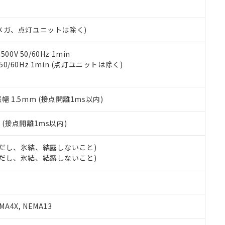
書ダウンロード
す。当社販売部門へお問い合わせください。
品・サービスに関するお客様との取引・商談に必要な範囲で利用す
合意する
キャンセル
書をダウンロードすることができます。
00Vメガ、点灯ユニットは除く)
利用者とは、
"個人情報の共同利用に関して"
の「1.共同利用者の
します。
10物質）の非含有証明書
明書（当社基準）
0V 50/60Hz 1min
日時点で非含有を証明するもので、過去に遡って非含有を証明するも
 50/60Hz 1min (点灯ユニットは除く)
令のフタル酸エステル類４物質の対応では、対応完了までの期間は出
備考欄に対応日を記載しておりました。
品への在庫切替を完了していることから、特段のことがない限り、20
振幅 1.5mm (接点開離1ms以内)
す。
2
(接点開離1ms以内)
 (ただし、氷結、結露しないこと)
 (ただし、氷結、結露しないこと)
A4X, NEMA13