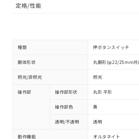
定格/性能
種類
押ボタンスイッチ
胴体形状
丸胴形(φ22/25mm共
照光/非照光
照光
操作部
操作部形状
丸形 平形
操作部色
黄
透明/不透明
透明
動作機能
オルタネイト