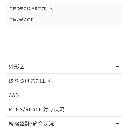
および当社の共同利用者が、当社の製
下記の非含有証明書をダウンロードするこ
品・サービスに関するお客様との取
全体の動きに必要な力(TTF)
とができます。
合意する
キャンセル
引・商談に必要な範囲で利用すること
をご了承ください。
全体の動き(TT)
EU RoHS指令（10物質）の非含有証明書
※当社の共同利用者とは、
"個人情報
51物質の非含有証明書（当社基準）
の共同利用に関して"
の「1.共同利
※本証明書は発行日時点で非含有を証明す
用者の範囲」に記載されている法人を
るもので、過去に遡って非含有を証明する
指します。
ものではありません。
また、RoHS指令のフタル酸エステル類４
物質の対応では、対応完了までの期間は出
荷製品に未対応品が混在することから備考
外形図
欄に対応日を記載しておりました。
情報更新：2026/05/21
既に当社にて対応品への在庫切替を完了
取りつけ穴加工図
していることから、特段のことがない限
り、2022年1月12日より割愛しておりま
情報更新：2026/05/21
CAD
す。
ログイン/会員登録いただくと、CADデータをダウンロー
RoHS/REACH対応状況
ドすることができます。
情報更新：2026/7/29
規格認証/適合状況