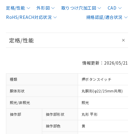
定格/性能
外形図
取りつけ穴加工図
CAD
RoHS/REACH対応状況
規格認証/適合状況
定格/性能
情報更新：2026/05/21
種類
押ボタンスイッチ
胴体形状
丸胴形(φ22/25mm共用)
照光/非照光
照光
操作部
操作部形状
丸形 平形
操作部色
黄