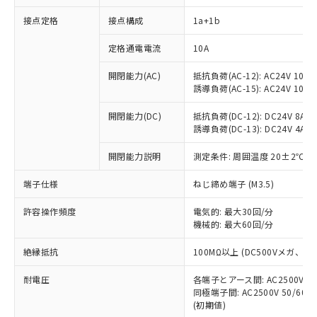
接点定格
接点構成
1a+1b
※1 対応状況
定格通電電流
10A
対応済み：EU RoHS指令（10物質）の
開閉能力(AC)
抵抗負荷(AC-12): AC24V 10A/A
非含有に対応した製品が提供可能な商品で
誘導負荷(AC-15): AC24V 10A/AC
す。
対応予定：EU RoHS指令（10物質）の非含
開閉能力(DC)
抵抗負荷(DC-12): DC24V 8A/DC
ご利用条件
有に対応した製品に切り替える予定のある
誘導負荷(DC-13): DC24V 4A/DC
商品です。
対応予定なし：EU RoHS指令（10物質）の
開閉能力説明
測定条件: 周囲温度 20±2℃、
以下の条件をお読みいただき、同意のうえ
非含有に非対応の商品で、対応品を出す予
ご利用ください。
端子仕様
ねじ締め端子 (M3.5)
定はありません。
調査・確認中：EU RoHS指令（10物質）の
本サービスは、当社制御機器事業取扱
※1 中国RoHS○×表
許容操作頻度
電気的: 最大30回/分
非含有の対応状況を調査中または確認中の
商品の当社在庫状況および標準価格
機械的: 最大60回/分
商品です。
(税抜)を提供させていただくもので
「○」：最大均質材料含有率が中国RoHSの
非該当品：ライセンス料など無形物で、有
す。
絶縁抵抗
100MΩ以上 (DC500Vメガ、
基準値以下であることを示します。
害物質有無と関係のない商品です。
当社制御機器事業取扱商品の中には、
「×」：最大均質材料含有率が中国RoHSの
仕入先様の事情により、非含有部品として
耐電圧
各端子とアース間: AC2500V 50/
本サービスの対象外となる商品もある
基準値を超えていることを示します。
いたものが、含有品と判明した場合などや
当社は、これら貴社製品のうち、外国
同極端子間: AC2500V 50/60
ことをご了承ください。
「－」：未確認です。当社販売部門へお問
むを得ず変更することがあります。
(初期値)
為替および外国貿易法に定める商品
在庫状況および標準価格照会結果は、
い合わせください。