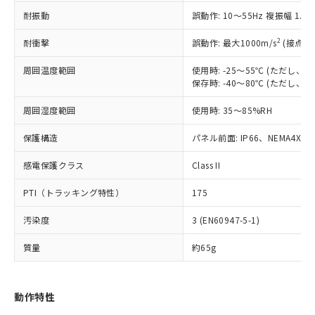
（以下｢規制貨物等」という）を輸出
記載している更新日時点での社内デー
耐振動
誤動作: 10～55Hz 複振幅 1.
*EU RoHS指令（10物質）：
または国外への提供する場合は、日本
記
タに基づき作成されるものであり、閲
説明
鉛(Pb) 1000ppm以下、 水銀(Hg) 1000ppm以下、 カド
*中国RoHS10物質の基準値 (GB/T26572)：
国政府の輸出許可(または役務取引許
号
覧された時点での実際の在庫および標
ミウム(Cd) 100ppm以下、
Pb(鉛) :1000ppm、 Hg(水銀) : 1000ppm、 Cd(カドミウ
2
耐衝撃
誤動作: 最大1000m/s
(接点開
可)を取得するなどの必要な手続きを
六価クロム(Cr(Ⅵ)) 1000ppm以下、ポリ臭化ビフェニル
ム) : 100ppm、
準価格とは異なる場合があることをご
類(PBB) 1000ppm以下、ポリ臭化ジフェニルエーテル類
Cr(Ⅵ)(六価クロム) : 1000ppm、 PBBs(ポリ臭化ビフェ
とります。
了承ください。
(PBDE) 1000ppm以下、フタル酸ビス(2-エチルヘキシ
周囲温度範囲
使用時: -25～55℃ (ただし
○
一定数以上の在庫あり
ニル類) : 1000ppm、 PBDEs(ポリ臭化ジフェニルエーテ
当社は規制貨物を破棄する場合は、完
ル) (DEHP)(別名：DOP) 1000ppm以下、フタル酸ブチ
正式な納期状況および標準価格はお客
ル類) : 1000ppm、
保存時: -40～80℃ (ただし
ルベンジル（BBP） 1000ppm以下、フタル酸ジブチル
全に破砕するなど、違法に輸出されな
DBP(フタル酸ジブチル) : 1000ppm、 DIBP(フタル酸ジ
様のお取引先、またはお客様担当のオ
（DBP） 1000ppm以下、フタル酸ジイソブチル
イソブチル) : 1000ppm、 BBP(フタル酸ブチルベンジ
△
一定数には満たないが在庫あり
いよう必要な手段を講じます。
周囲湿度範囲
使用時: 35～85%RH
ムロン制御機器販売店・当社販売員に
(DIBP) 1000ppm以下
ル) : 1000ppm、
当社は貴社製品を、核兵器、ミサイ
但し、RoHS指令で産業用監視および制御機器に対する
DEHP(フタル酸ビス(2-エチルヘキシル)) : 1000ppm
ご相談ください。
適用除外項目は除く。
ル、化学兵器、生物兵器またはその他
保護構造
パネル前面: IP66、NEMA4X, N
－
在庫なし(最新の在庫状況につ
オムロン制御機器販売店や当社販売拠
フタル酸エステル類の４物質については閾値を超える意
武器並びにこれらの製造装置等に一切
いては、お客様のお取引先、ま
図的な使用がないことを確認しています。
点は「
販売ネットワーク
」をご確認
※2 環境保護使用期限
感電保護クラス
Class II
使用いたしません。
たはお客様担当のオムロン制御
ください。
当社は、貴社製品を第三者に販売する
機器販売店・当社販売員にご確
在庫状況および標準価格結果を当社の
PTI（トラッキング特性）
175
※2 対応予定月
「ｅ」：有害物質（10物質）のすべてが基
場合は、上記1、2および3の内容を当
認ください)
事前の承諾なく第三者に漏洩または開
準値以下であることを示します。
該第三者に通知します。また当社は、
示しないようお願いします。
汚染度
3 (EN60947-5-1)
部品在庫の切り替え状況などにより、予定
「10」：通常の使用状況下において有害物
販売先および販売に係わる関係者が違
マイパーツ機能（部品リスト作成サー
空
受注生産機種、また在庫状況の
月が前後することがあります。
質が外部に漏えいし、環境に深刻な影響を
法に輸出するおそれがある場合は、取
ビス）をご利用いただくには、I-Web
白
情報を公開していない機種
質量
約65g
及ぼさない年数を意味します。
り引きをいたしません。
メンバーズにご登録されている必要が
「－」：未確認です。当社販売部門へお問
あります。
い合わせください。
お客様が当ウェブサイト上で当社にご
動作特性
※3 非含有証明書ダウンロード
登録された部品リストについて、当社