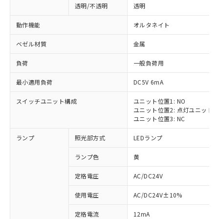
透明/不透明
透明
動作機能
オルタネイト
ベゼル材質
金属
負荷
一般負荷用
最小適用負荷
DC5V 6mA
スイッチユニット構成
ユニット位置1: NO
ユニット位置2: 点灯ユニット
ユニット位置3: NC
ランプ
照光部方式
LEDランプ
ランプ色
黄
定格電圧
AC/DC24V
使用電圧
AC/DC24V±10%
定格電流
12mA