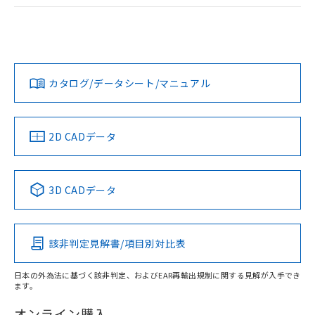
ログイン/会員登録
EU RoHS
注意事項・凡例
UL認証
CSA認証
CEマーキング
Yes
Yes
Yes
対応状況
対応予定月
※1
※2
ダウンロードデータをご利用いただく前に、以下を必ずお読
みください。
カタログ/データシート/マニュアル
対応済み
ソフトウェアの使用条件
LR型式承認
DNV型式承認
BV型式承認
KR型式承
（イギリス
（ノルウェー
（フランス
（韓国
船舶規格）
船舶規格）
船舶規格）
船舶規格
中国 RoHS
注意事項・凡例
2D CADデータ
No
No
No
No
中国 RoHS表
※1 ※2
3D CADデータ
この製品の規格認証/適合状況ページへ
Pb
Hg
Cd
Cr(VI)
その他の認証はこちらのページからご検索ください
該非判定見解書/項目別対比表
X
O
O
O
日本の外為法に基づく該非判定、およびEAR再輸出規制に関する見解が入手でき
ます。
"対応済み"や非含有の記載がされた商品であっても、流通
在庫等で未対応品が混在する可能性があります。
オンライン購入