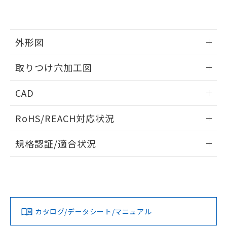
EU RoHS指令（10物質）の非含有証明書
※当社の共同利用者とは、
"個人情報
51物質の非含有証明書（当社基準）
の共同利用に関して"
の「1.共同利
※本証明書は発行日時点で非含有を証明す
用者の範囲」に記載されている法人を
るもので、過去に遡って非含有を証明する
指します。
外形図
ものではありません。
また、RoHS指令のフタル酸エステル類４
情報更新：2026/05/21
取りつけ穴加工図
物質の対応では、対応完了までの期間は出
荷製品に未対応品が混在することから備考
情報更新：2026/05/21
欄に対応日を記載しておりました。
CAD
既に当社にて対応品への在庫切替を完了
していることから、特段のことがない限
ログイン/会員登録いただくと、CADデータをダウンロー
RoHS/REACH対応状況
り、2022年1月12日より割愛しておりま
ドすることができます。
す。
情報更新：2026/7/29
規格認証/適合状況
ログイン/会員登録
EU RoHS
注意事項・凡例
UL認証
CSA認証
CEマーキング
Yes
Yes
Yes
対応状況
対応予定月
※1
※2
ダウンロードデータをご利用いただく前に、以下を必ずお読
みください。
カタログ/データシート/マニュアル
対応済み
ソフトウェアの使用条件
LR型式承認
DNV型式承認
BV型式承認
KR型式承