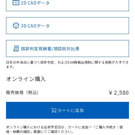
中国 RoHS
注意事項・凡例
2D CADデータ
No
No
No
No
中国 RoHS表
※1 ※2
3D CADデータ
この製品の規格認証/適合状況ページへ
Pb
Hg
Cd
Cr(VI)
その他の認証はこちらのページからご検索ください
該非判定見解書/項目別対比表
O
O
O
O
日本の外為法に基づく該非判定、およびEAR再輸出規制に関する見解が入手でき
ます。
"対応済み"や非含有の記載がされた商品であっても、流通
在庫等で未対応品が混在する可能性があります。
オンライン購入
非含有品が必要な際は、弊社営業部門もしくは販売店へお
問い合わせください。
¥ 2,580
販売価格（税込）
この製品のRoHS/REACH対応状況ページへ
カートに追加
オンライン購入における出荷予定日は、カートに追加～「ご購入手続き：価
格・納期の確認」画面にてご確認ください。