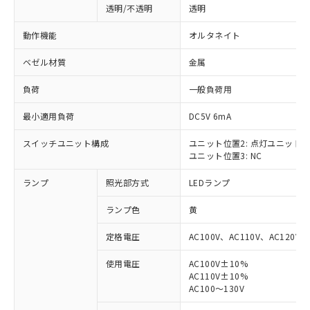
透明/不透明
透明
動作機能
オルタネイト
ベゼル材質
金属
負荷
一般負荷用
最小適用負荷
DC5V 6mA
スイッチユニット構成
ユニット位置2: 点灯ユニット
ユニット位置3: NC
ランプ
照光部方式
LEDランプ
ランプ色
黄
定格電圧
AC100V、AC110V、AC120V
使用電圧
AC100V±10%
AC110V±10%
※1 対応状況
AC100～130V