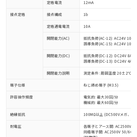
対応済み：EU RoHS指令（10物質）の
定格電流
12mA
非含有に対応した製品が提供可能な商品で
す。
接点定格
接点構成
1b
対応予定：EU RoHS指令（10物質）の非含
ご利用条件
有に対応した製品に切り替える予定のある
定格通電電流
10A
商品です。
開閉能力(AC)
抵抗負荷(AC-12): AC24V 10A/A
対応予定なし：EU RoHS指令（10物質）の
以下の条件をお読みいただき、同意のうえ
誘導負荷(AC-15): AC24V 10A/AC
非含有に非対応の商品で、対応品を出す予
ご利用ください。
定はありません。
開閉能力(DC)
抵抗負荷(DC-12): DC24V 8A/DC
調査・確認中：EU RoHS指令（10物質）の
本サービスは、当社制御機器事業取扱
誘導負荷(DC-13): DC24V 4A/DC
※1 中国RoHS○×表
非含有の対応状況を調査中または確認中の
商品の当社在庫状況および標準価格
商品です。
開閉能力説明
測定条件: 周囲温度 20±2℃、
(税抜)を提供させていただくもので
「○」：最大均質材料含有率が中国RoHSの
非該当品：ライセンス料など無形物で、有
す。
基準値以下であることを示します。
害物質有無と関係のない商品です。
端子仕様
ねじ締め端子 (M3.5)
当社制御機器事業取扱商品の中には、
「×」：最大均質材料含有率が中国RoHSの
仕入先様の事情により、非含有部品として
本サービスの対象外となる商品もある
基準値を超えていることを示します。
いたものが、含有品と判明した場合などや
許容操作頻度
電気的: 最大30回/分
当社は、これら貴社製品のうち、外国
ことをご了承ください。
「－」：未確認です。当社販売部門へお問
機械的: 最大60回/分
むを得ず変更することがあります。
為替および外国貿易法に定める商品
在庫状況および標準価格照会結果は、
い合わせください。
（以下｢規制貨物等」という）を輸出
記載している更新日時点での社内デー
絶縁抵抗
100MΩ以上 (DC500Vメガ、
*EU RoHS指令（10物質）：
または国外への提供する場合は、日本
記
タに基づき作成されるものであり、閲
説明
鉛(Pb) 1000ppm以下、 水銀(Hg) 1000ppm以下、 カド
*中国RoHS10物質の基準値 (GB/T26572)：
国政府の輸出許可(または役務取引許
号
覧された時点での実際の在庫および標
ミウム(Cd) 100ppm以下、
耐電圧
Pb(鉛) :1000ppm、 Hg(水銀) : 1000ppm、 Cd(カドミウ
各端子とアース間: AC2500V 50/
可)を取得するなどの必要な手続きを
六価クロム(Cr(Ⅵ)) 1000ppm以下、ポリ臭化ビフェニル
ム) : 100ppm、
準価格とは異なる場合があることをご
同極端子間: AC2500V 50/60
類(PBB) 1000ppm以下、ポリ臭化ジフェニルエーテル類
Cr(Ⅵ)(六価クロム) : 1000ppm、 PBBs(ポリ臭化ビフェ
とります。