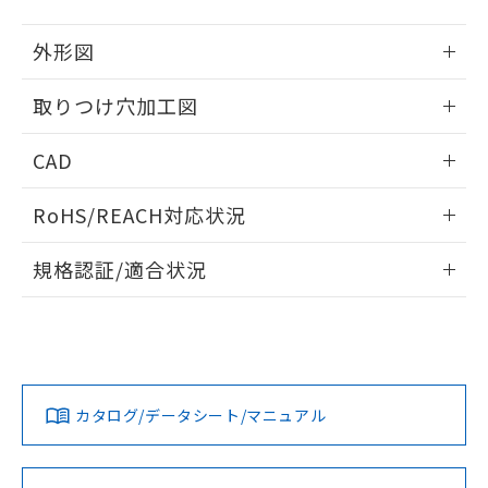
51物質の非含有証明書（当社基準）
の共同利用に関して"
の「1.共同利
※本証明書は発行日時点で非含有を証明す
用者の範囲」に記載されている法人を
外形図
るもので、過去に遡って非含有を証明する
指します。
ものではありません。
情報更新：2026/05/21
取りつけ穴加工図
また、RoHS指令のフタル酸エステル類４
物質の対応では、対応完了までの期間は出
情報更新：2026/05/21
荷製品に未対応品が混在することから備考
CAD
欄に対応日を記載しておりました。
既に当社にて対応品への在庫切替を完了
ログイン/会員登録いただくと、CADデータをダウンロー
RoHS/REACH対応状況
していることから、特段のことがない限
ドすることができます。
り、2022年1月12日より割愛しておりま
情報更新：2026/7/29
す。
規格認証/適合状況
ログイン/会員登録
EU RoHS
注意事項・凡例
UL認証
CSA認証
CEマーキング
Yes
Yes
Yes
対応状況
対応予定月
※1
※2
ダウンロードデータをご利用いただく前に、以下を必ずお読
みください。
カタログ/データシート/マニュアル
対応済み
ソフトウェアの使用条件
LR型式承認
DNV型式承認
BV型式承認
KR型式承
（イギリス
（ノルウェー
（フランス
（韓国
船舶規格）
船舶規格）
船舶規格）
船舶規格