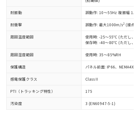
(初期値)
了承ください。
(PBDE) 1000ppm以下、フタル酸ビス(2-エチルヘキシ
○
一定数以上の在庫あり
ニル類) : 1000ppm、 PBDEs(ポリ臭化ジフェニルエーテ
当社は規制貨物を破棄する場合は、完
ル) (DEHP)(別名：DOP) 1000ppm以下、フタル酸ブチ
正式な納期状況および標準価格はお客
ル類) : 1000ppm、
ルベンジル（BBP） 1000ppm以下、フタル酸ジブチル
全に破砕するなど、違法に輸出されな
耐振動
DBP(フタル酸ジブチル) : 1000ppm、 DIBP(フタル酸ジ
誤動作: 10～55Hz 複振幅 1.
様のお取引先、またはお客様担当のオ
（DBP） 1000ppm以下、フタル酸ジイソブチル
イソブチル) : 1000ppm、 BBP(フタル酸ブチルベンジ
△
一定数には満たないが在庫あり
いよう必要な手段を講じます。
ムロン制御機器販売店・当社販売員に
(DIBP) 1000ppm以下
ル) : 1000ppm、
2
耐衝撃
誤動作: 最大1000m/s
(接点開
当社は貴社製品を、核兵器、ミサイ
但し、RoHS指令で産業用監視および制御機器に対する
DEHP(フタル酸ビス(2-エチルヘキシル)) : 1000ppm
ご相談ください。
適用除外項目は除く。
ル、化学兵器、生物兵器またはその他
－
在庫なし(最新の在庫状況につ
オムロン制御機器販売店や当社販売拠
フタル酸エステル類の４物質については閾値を超える意
周囲温度範囲
使用時: -25～55℃ (ただし
武器並びにこれらの製造装置等に一切
いては、お客様のお取引先、ま
図的な使用がないことを確認しています。
点は「
販売ネットワーク
」をご確認
保存時: -40～80℃ (ただし
※2 環境保護使用期限
使用いたしません。
たはお客様担当のオムロン制御
ください。
当社は、貴社製品を第三者に販売する
機器販売店・当社販売員にご確
在庫状況および標準価格結果を当社の
周囲湿度範囲
使用時: 35～85%RH
※2 対応予定月
「ｅ」：有害物質（10物質）のすべてが基
場合は、上記1、2および3の内容を当
認ください)
事前の承諾なく第三者に漏洩または開
準値以下であることを示します。
該第三者に通知します。また当社は、
示しないようお願いします。
保護構造
パネル前面: IP66、NEMA4X, N
部品在庫の切り替え状況などにより、予定
「10」：通常の使用状況下において有害物
販売先および販売に係わる関係者が違
マイパーツ機能（部品リスト作成サー
空
受注生産機種、また在庫状況の
月が前後することがあります。
質が外部に漏えいし、環境に深刻な影響を
法に輸出するおそれがある場合は、取
感電保護クラス
Class II
ビス）をご利用いただくには、I-Web
白
情報を公開していない機種
及ぼさない年数を意味します。
り引きをいたしません。
メンバーズにご登録されている必要が
「－」：未確認です。当社販売部門へお問
PTI（トラッキング特性）
175
あります。
い合わせください。
お客様が当ウェブサイト上で当社にご
※3 非含有証明書ダウンロード
汚染度
3 (EN60947-5-1)
登録された部品リストについて、当社
および当社の共同利用者が、当社の製
下記の非含有証明書をダウンロードするこ
品・サービスに関するお客様との取
とができます。
合意する
キャンセル
引・商談に必要な範囲で利用すること
をご了承ください。
EU RoHS指令（10物質）の非含有証明書
※当社の共同利用者とは、
"個人情報