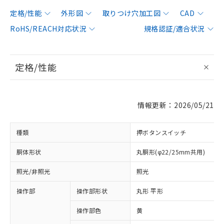
定格/性能
外形図
取りつけ穴加工図
CAD
RoHS/REACH対応状況
規格認証/適合状況
定格/性能
情報更新：2026/05/21
種類
押ボタンスイッチ
胴体形状
丸胴形(φ22/25mm共用)
照光/非照光
照光
操作部
操作部形状
丸形 平形
操作部色
黄