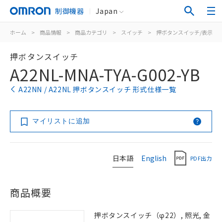
制御機器
Japan
ホーム
>
商品情報
>
商品カテゴリ
>
スイッチ
>
押ボタンスイッチ/表示灯
押ボタンスイッチ
A22NL-MNA-TYA-G002-YB
A22NN / A22NL 押ボタンスイッチ 形式仕様一覧
マイリストに追加
日本語
English
PDF出力
商品概要
押ボタンスイッチ（φ22）, 照光, 金