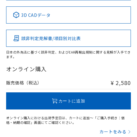
No
No
No
No
中国 RoHS表
※1 ※2
3D CADデータ
この製品の規格認証/適合状況ページへ
Pb
Hg
Cd
Cr(VI)
その他の認証はこちらのページからご検索ください
該非判定見解書/項目別対比表
X
O
O
O
日本の外為法に基づく該非判定、およびEAR再輸出規制に関する見解が入手でき
ます。
"対応済み"や非含有の記載がされた商品であっても、流通
在庫等で未対応品が混在する可能性があります。
オンライン購入
非含有品が必要な際は、弊社営業部門もしくは販売店へお
問い合わせください。
¥ 2,580
販売価格（税込）
この製品のRoHS/REACH対応状況ページへ
カートに追加
オンライン購入における出荷予定日は、カートに追加～「ご購入手続き：価
格・納期の確認」画面にてご確認ください。
カートをみる