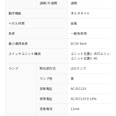
透明/不透明
透明
動作機能
オルタネイト
ベゼル材質
金属
負荷
一般負荷用
最小適用負荷
DC5V 6mA
スイッチユニット構成
ユニット位置2: 点灯ユニット
ユニット位置3: NC
ランプ
照光部方式
LEDランプ
ランプ色
黄
定格電圧
AC/DC12V
使用電圧
AC/DC12V±10%
※1 対応状況
定格電流
12mA
対応済み：EU RoHS指令（10物質）の