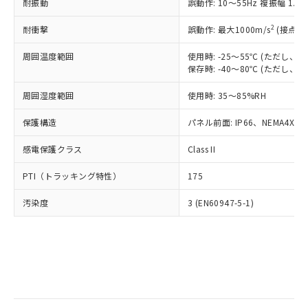
当社は規制貨物を破棄する場合は、完
耐振動
ル) (DEHP)(別名：DOP) 1000ppm以下、フタル酸ブチ
誤動作: 10～55Hz 複振幅 1.
正式な納期状況および標準価格はお客
ル類) : 1000ppm、
ルベンジル（BBP） 1000ppm以下、フタル酸ジブチル
全に破砕するなど、違法に輸出されな
DBP(フタル酸ジブチル) : 1000ppm、 DIBP(フタル酸ジ
様のお取引先、またはお客様担当のオ
（DBP） 1000ppm以下、フタル酸ジイソブチル
イソブチル) : 1000ppm、 BBP(フタル酸ブチルベンジ
△
一定数には満たないが在庫あり
いよう必要な手段を講じます。
2
耐衝撃
誤動作: 最大1000m/s
(接点開
ムロン制御機器販売店・当社販売員に
(DIBP) 1000ppm以下
ル) : 1000ppm、
当社は貴社製品を、核兵器、ミサイ
但し、RoHS指令で産業用監視および制御機器に対する
DEHP(フタル酸ビス(2-エチルヘキシル)) : 1000ppm
ご相談ください。
適用除外項目は除く。
周囲温度範囲
使用時: -25～55℃ (ただし
ル、化学兵器、生物兵器またはその他
－
在庫なし(最新の在庫状況につ
オムロン制御機器販売店や当社販売拠
フタル酸エステル類の４物質については閾値を超える意
保存時: -40～80℃ (ただし
武器並びにこれらの製造装置等に一切
いては、お客様のお取引先、ま
図的な使用がないことを確認しています。
点は「
販売ネットワーク
」をご確認
※2 環境保護使用期限
使用いたしません。
たはお客様担当のオムロン制御
ください。
周囲湿度範囲
使用時: 35～85%RH
当社は、貴社製品を第三者に販売する
機器販売店・当社販売員にご確
在庫状況および標準価格結果を当社の
※2 対応予定月
「ｅ」：有害物質（10物質）のすべてが基
場合は、上記1、2および3の内容を当
認ください)
事前の承諾なく第三者に漏洩または開
保護構造
パネル前面: IP66、NEMA4X, N
準値以下であることを示します。
該第三者に通知します。また当社は、
示しないようお願いします。
部品在庫の切り替え状況などにより、予定
「10」：通常の使用状況下において有害物
販売先および販売に係わる関係者が違
マイパーツ機能（部品リスト作成サー
感電保護クラス
Class II
空
受注生産機種、また在庫状況の
月が前後することがあります。
質が外部に漏えいし、環境に深刻な影響を
法に輸出するおそれがある場合は、取
ビス）をご利用いただくには、I-Web
白
情報を公開していない機種
及ぼさない年数を意味します。
り引きをいたしません。
PTI（トラッキング特性）
175
メンバーズにご登録されている必要が
「－」：未確認です。当社販売部門へお問
あります。
い合わせください。
汚染度
3 (EN60947-5-1)
お客様が当ウェブサイト上で当社にご
※3 非含有証明書ダウンロード
登録された部品リストについて、当社
および当社の共同利用者が、当社の製
下記の非含有証明書をダウンロードするこ
品・サービスに関するお客様との取
とができます。
合意する
キャンセル
引・商談に必要な範囲で利用すること
をご了承ください。
EU RoHS指令（10物質）の非含有証明書
※当社の共同利用者とは、
"個人情報
51物質の非含有証明書（当社基準）