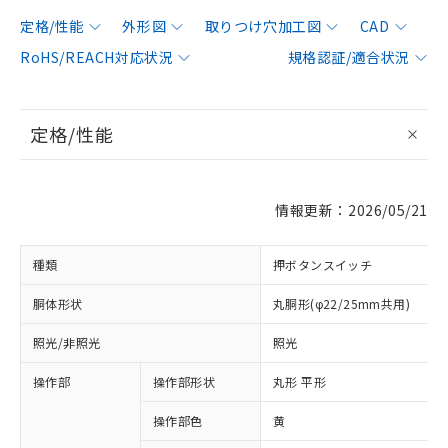
定格/性能
外形図
取りつけ穴加工図
CAD
RoHS/REACH対応状況
規格認証/適合状況
定格/性能
情報更新：2026/05/21
種類
押ボタンスイッチ
胴体形状
丸胴形(φ22/25mm共用)
照光/非照光
照光
操作部
操作部形状
丸形 平形
操作部色
黄