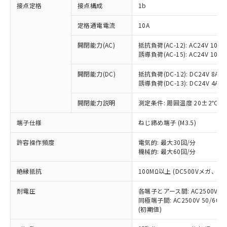
非含有に対応した製品が提供可能な商品で
接点定格
接点構成
1b
す。
対応予定：EU RoHS指令（10物質）の非含
定格通電電流
10A
ご利用条件
有に対応した製品に切り替える予定のある
商品です。
開閉能力(AC)
抵抗負荷(AC-12): AC24V 10A/A
誘導負荷(AC-15): AC24V 10A/AC
対応予定なし：EU RoHS指令（10物質）の
以下の条件をお読みいただき、同意のうえ
非含有に非対応の商品で、対応品を出す予
ご利用ください。
開閉能力(DC)
抵抗負荷(DC-12): DC24V 8A/DC
定はありません。
誘導負荷(DC-13): DC24V 4A/DC
調査・確認中：EU RoHS指令（10物質）の
本サービスは、当社制御機器事業取扱
※1 中国RoHS○×表
非含有の対応状況を調査中または確認中の
商品の当社在庫状況および標準価格
開閉能力説明
測定条件: 周囲温度 20±2℃、
商品です。
(税抜)を提供させていただくもので
「○」：最大均質材料含有率が中国RoHSの
非該当品：ライセンス料など無形物で、有
端子仕様
ねじ締め端子 (M3.5)
す。
基準値以下であることを示します。
害物質有無と関係のない商品です。
当社制御機器事業取扱商品の中には、
「×」：最大均質材料含有率が中国RoHSの
仕入先様の事情により、非含有部品として
許容操作頻度
電気的: 最大30回/分
本サービスの対象外となる商品もある
基準値を超えていることを示します。
いたものが、含有品と判明した場合などや
機械的: 最大60回/分
当社は、これら貴社製品のうち、外国
ことをご了承ください。
「－」：未確認です。当社販売部門へお問
むを得ず変更することがあります。
為替および外国貿易法に定める商品
在庫状況および標準価格照会結果は、
い合わせください。
絶縁抵抗
100MΩ以上 (DC500Vメガ、
（以下｢規制貨物等」という）を輸出
記載している更新日時点での社内デー
*EU RoHS指令（10物質）：
または国外への提供する場合は、日本
記
タに基づき作成されるものであり、閲
説明
耐電圧
鉛(Pb) 1000ppm以下、 水銀(Hg) 1000ppm以下、 カド
各端子とアース間: AC2500V 50/
*中国RoHS10物質の基準値 (GB/T26572)：
国政府の輸出許可(または役務取引許
号
覧された時点での実際の在庫および標
ミウム(Cd) 100ppm以下、
Pb(鉛) :1000ppm、 Hg(水銀) : 1000ppm、 Cd(カドミウ
同極端子間: AC2500V 50/60
可)を取得するなどの必要な手続きを
六価クロム(Cr(Ⅵ)) 1000ppm以下、ポリ臭化ビフェニル
ム) : 100ppm、
準価格とは異なる場合があることをご
(初期値)
類(PBB) 1000ppm以下、ポリ臭化ジフェニルエーテル類
Cr(Ⅵ)(六価クロム) : 1000ppm、 PBBs(ポリ臭化ビフェ
とります。
了承ください。
(PBDE) 1000ppm以下、フタル酸ビス(2-エチルヘキシ
○
一定数以上の在庫あり
ニル類) : 1000ppm、 PBDEs(ポリ臭化ジフェニルエーテ