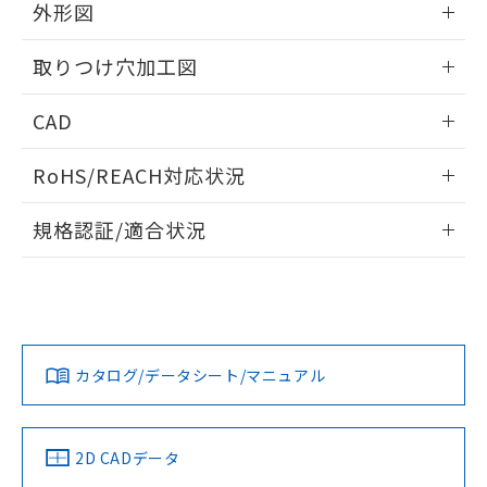
の共同利用に関して"
の「1.共同利
外形図
※本証明書は発行日時点で非含有を証明す
用者の範囲」に記載されている法人を
るもので、過去に遡って非含有を証明する
指します。
情報更新：2026/05/21
ものではありません。
取りつけ穴加工図
また、RoHS指令のフタル酸エステル類４
物質の対応では、対応完了までの期間は出
情報更新：2026/05/21
CAD
荷製品に未対応品が混在することから備考
欄に対応日を記載しておりました。
ログイン/会員登録いただくと、CADデータをダウンロー
RoHS/REACH対応状況
既に当社にて対応品への在庫切替を完了
ドすることができます。
していることから、特段のことがない限
情報更新：2026/7/29
り、2022年1月12日より割愛しておりま
規格認証/適合状況
す。
ログイン/会員登録
EU RoHS
注意事項・凡例
UL認証
CSA認証
CEマーキング
Yes
Yes
Yes
対応状況
対応予定月
※1
※2
ダウンロードデータをご利用いただく前に、以下を必ずお読
みください。
カタログ/データシート/マニュアル
対応済み
ソフトウェアの使用条件
LR型式承認
DNV型式承認
BV型式承認
KR型式承
（イギリス
（ノルウェー
（フランス
（韓国
船舶規格）
船舶規格）
船舶規格）
船舶規格
中国 RoHS
注意事項・凡例
2D CADデータ