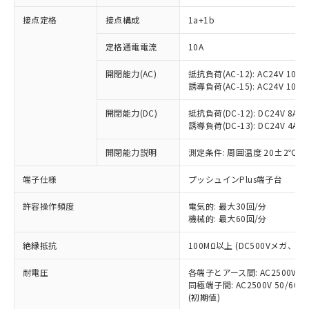
接点定格
接点構成
1a+1b
※1 対応状況
定格通電電流
10A
対応済み：EU RoHS指令（10物質）の
開閉能力(AC)
抵抗負荷(AC-12): AC24V 10A/A
非含有に対応した製品が提供可能な商品で
誘導負荷(AC-15): AC24V 10A/AC
す。
対応予定：EU RoHS指令（10物質）の非含
開閉能力(DC)
抵抗負荷(DC-12): DC24V 8A/DC
ご利用条件
有に対応した製品に切り替える予定のある
誘導負荷(DC-13): DC24V 4A/DC
商品です。
対応予定なし：EU RoHS指令（10物質）の
開閉能力説明
測定条件: 周囲温度 20±2℃、
以下の条件をお読みいただき、同意のうえ
非含有に非対応の商品で、対応品を出す予
ご利用ください。
端子仕様
プッシュインPlus端子台
定はありません。
調査・確認中：EU RoHS指令（10物質）の
本サービスは、当社制御機器事業取扱
※1 中国RoHS○×表
許容操作頻度
電気的: 最大30回/分
非含有の対応状況を調査中または確認中の
商品の当社在庫状況および標準価格
機械的: 最大60回/分
商品です。
(税抜)を提供させていただくもので
「○」：最大均質材料含有率が中国RoHSの
非該当品：ライセンス料など無形物で、有
す。
絶縁抵抗
100MΩ以上 (DC500Vメガ、
基準値以下であることを示します。
害物質有無と関係のない商品です。
当社制御機器事業取扱商品の中には、
「×」：最大均質材料含有率が中国RoHSの
仕入先様の事情により、非含有部品として
耐電圧
各端子とアース間: AC2500V 50/
本サービスの対象外となる商品もある
基準値を超えていることを示します。
いたものが、含有品と判明した場合などや
当社は、これら貴社製品のうち、外国
同極端子間: AC2500V 50/60
ことをご了承ください。
「－」：未確認です。当社販売部門へお問
むを得ず変更することがあります。
(初期値)
為替および外国貿易法に定める商品
在庫状況および標準価格照会結果は、
い合わせください。