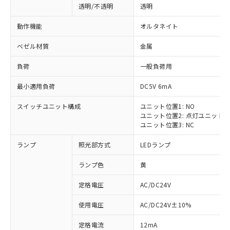
透明/不透明
透明
動作機能
オルタネイト
ベゼル材質
金属
負荷
一般負荷用
最小適用負荷
DC5V 6mA
スイッチユニット構成
ユニット位置1: NO
ユニット位置2: 点灯ユニット
ユニット位置3: NC
ランプ
照光部方式
LEDランプ
ランプ色
黄
定格電圧
AC/DC24V
使用電圧
AC/DC24V±10%
定格電流
12mA