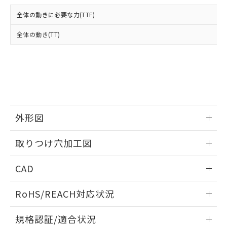
および当社の共同利用者が、当社の製
下記の非含有証明書をダウンロードするこ
品・サービスに関するお客様との取
全体の動きに必要な力(TTF)
とができます。
合意する
キャンセル
引・商談に必要な範囲で利用すること
をご了承ください。
全体の動き(TT)
EU RoHS指令（10物質）の非含有証明書
※当社の共同利用者とは、
"個人情報
51物質の非含有証明書（当社基準）
の共同利用に関して"
の「1.共同利
※本証明書は発行日時点で非含有を証明す
用者の範囲」に記載されている法人を
るもので、過去に遡って非含有を証明する
指します。
ものではありません。
また、RoHS指令のフタル酸エステル類４
物質の対応では、対応完了までの期間は出
荷製品に未対応品が混在することから備考
外形図
欄に対応日を記載しておりました。
情報更新：2026/05/21
既に当社にて対応品への在庫切替を完了
取りつけ穴加工図
していることから、特段のことがない限
り、2022年1月12日より割愛しておりま
情報更新：2026/05/21
CAD
す。
ログイン/会員登録いただくと、CADデータをダウンロー
RoHS/REACH対応状況
ドすることができます。
情報更新：2026/7/29
規格認証/適合状況