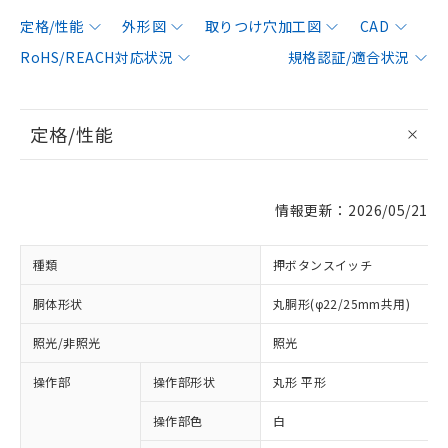
定格/性能
外形図
取りつけ穴加工図
CAD
RoHS/REACH対応状況
規格認証/適合状況
定格/性能
情報更新：2026/05/21
種類
押ボタンスイッチ
胴体形状
丸胴形(φ22/25mm共用)
照光/非照光
照光
操作部
操作部形状
丸形 平形
操作部色
白