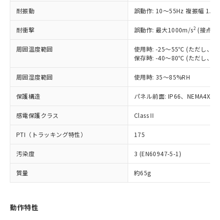
（以下｢規制貨物等」という）を輸出
記載している更新日時点での社内デー
耐振動
誤動作: 10～55Hz 複振幅 1.
*EU RoHS指令（10物質）：
または国外への提供する場合は、日本
記
タに基づき作成されるものであり、閲
説明
鉛(Pb) 1000ppm以下、 水銀(Hg) 1000ppm以下、 カド
*中国RoHS10物質の基準値 (GB/T26572)：
国政府の輸出許可(または役務取引許
号
覧された時点での実際の在庫および標
ミウム(Cd) 100ppm以下、
Pb(鉛) :1000ppm、 Hg(水銀) : 1000ppm、 Cd(カドミウ
2
耐衝撃
誤動作: 最大1000m/s
(接点開
可)を取得するなどの必要な手続きを
六価クロム(Cr(Ⅵ)) 1000ppm以下、ポリ臭化ビフェニル
ム) : 100ppm、
準価格とは異なる場合があることをご
類(PBB) 1000ppm以下、ポリ臭化ジフェニルエーテル類
Cr(Ⅵ)(六価クロム) : 1000ppm、 PBBs(ポリ臭化ビフェ
とります。
了承ください。
(PBDE) 1000ppm以下、フタル酸ビス(2-エチルヘキシ
周囲温度範囲
使用時: -25～55℃ (ただし
○
一定数以上の在庫あり
ニル類) : 1000ppm、 PBDEs(ポリ臭化ジフェニルエーテ
当社は規制貨物を破棄する場合は、完
ル) (DEHP)(別名：DOP) 1000ppm以下、フタル酸ブチ
正式な納期状況および標準価格はお客
ル類) : 1000ppm、
保存時: -40～80℃ (ただし
ルベンジル（BBP） 1000ppm以下、フタル酸ジブチル
全に破砕するなど、違法に輸出されな
DBP(フタル酸ジブチル) : 1000ppm、 DIBP(フタル酸ジ
様のお取引先、またはお客様担当のオ
（DBP） 1000ppm以下、フタル酸ジイソブチル
イソブチル) : 1000ppm、 BBP(フタル酸ブチルベンジ
△
一定数には満たないが在庫あり
いよう必要な手段を講じます。
周囲湿度範囲
使用時: 35～85%RH
ムロン制御機器販売店・当社販売員に
(DIBP) 1000ppm以下
ル) : 1000ppm、
当社は貴社製品を、核兵器、ミサイ
但し、RoHS指令で産業用監視および制御機器に対する
DEHP(フタル酸ビス(2-エチルヘキシル)) : 1000ppm
ご相談ください。
適用除外項目は除く。
ル、化学兵器、生物兵器またはその他
保護構造
パネル前面: IP66、NEMA4X, N
－
在庫なし(最新の在庫状況につ
オムロン制御機器販売店や当社販売拠
フタル酸エステル類の４物質については閾値を超える意
武器並びにこれらの製造装置等に一切
いては、お客様のお取引先、ま
図的な使用がないことを確認しています。
点は「
販売ネットワーク
」をご確認
※2 環境保護使用期限
感電保護クラス
Class II
使用いたしません。
たはお客様担当のオムロン制御
ください。
当社は、貴社製品を第三者に販売する
機器販売店・当社販売員にご確
在庫状況および標準価格結果を当社の
PTI（トラッキング特性）
175
※2 対応予定月
「ｅ」：有害物質（10物質）のすべてが基
場合は、上記1、2および3の内容を当
認ください)
事前の承諾なく第三者に漏洩または開
準値以下であることを示します。
該第三者に通知します。また当社は、
示しないようお願いします。
汚染度
3 (EN60947-5-1)
部品在庫の切り替え状況などにより、予定
「10」：通常の使用状況下において有害物
販売先および販売に係わる関係者が違
マイパーツ機能（部品リスト作成サー
空
受注生産機種、また在庫状況の
月が前後することがあります。
質が外部に漏えいし、環境に深刻な影響を
法に輸出するおそれがある場合は、取
ビス）をご利用いただくには、I-Web
白
情報を公開していない機種
質量
約65g
及ぼさない年数を意味します。
り引きをいたしません。
メンバーズにご登録されている必要が
「－」：未確認です。当社販売部門へお問
あります。
い合わせください。
お客様が当ウェブサイト上で当社にご
動作特性
※3 非含有証明書ダウンロード
登録された部品リストについて、当社