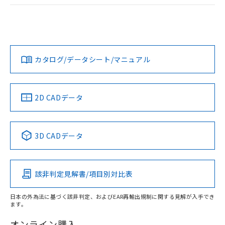
ログイン/会員登録
EU RoHS
注意事項・凡例
A22NL-MNA-TWA-P102-YCについての規格認証/適合状況に
ついては、「カスタマーサポートセンタ お客様相談室」また
は貴社担当オムロン営業員または販売店にお問い合わせくだ
対応状況
対応予定月
※1
※2
さい。
ダウンロードデータをご利用いただく前に、以下を必ずお読
みください。
カタログ/データシート/マニュアル
対応済み
ソフトウェアの使用条件
お問い合わせ
中国 RoHS
注意事項・凡例
2D CADデータ
中国 RoHS表
※1 ※2
3D CADデータ
Pb
Hg
Cd
Cr(VI)
該非判定見解書/項目別対比表
X
O
O
O
日本の外為法に基づく該非判定、およびEAR再輸出規制に関する見解が入手でき
ます。
"対応済み"や非含有の記載がされた商品であっても、流通
在庫等で未対応品が混在する可能性があります。
オンライン購入