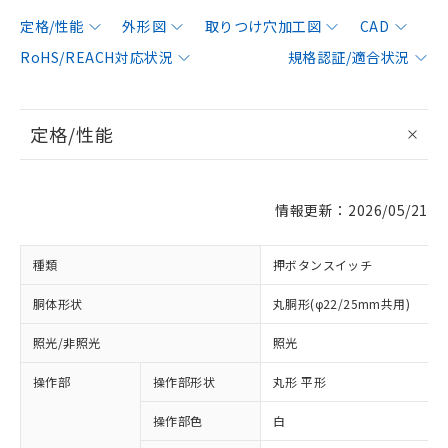
定格/性能
外形図
取りつけ穴加工図
CAD
RoHS/REACH対応状況
規格認証/適合状況
定格/性能
情報更新：2026/05/21
種類
押ボタンスイッチ
胴体形状
丸胴形(φ22/25mm共用)
照光/非照光
照光
操作部
操作部形状
丸形 平形
操作部色
白