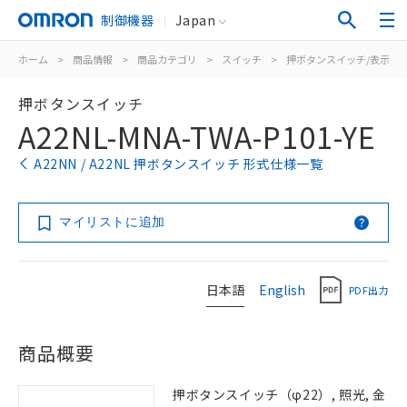
制御機器
Japan
ホーム
>
商品情報
>
商品カテゴリ
>
スイッチ
>
押ボタンスイッチ/表示灯
押ボタンスイッチ
A22NL-MNA-TWA-P101-YE
A22NN / A22NL 押ボタンスイッチ 形式仕様一覧
マイリストに追加
日本語
English
PDF出力
商品概要
押ボタンスイッチ（φ22）, 照光, 金