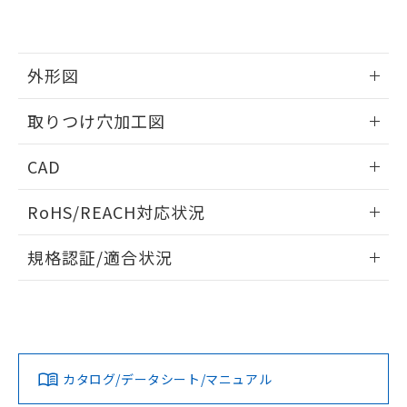
EU RoHS指令（10物質）の非含有証明書
※当社の共同利用者とは、
"個人情報
51物質の非含有証明書（当社基準）
の共同利用に関して"
の「1.共同利
※本証明書は発行日時点で非含有を証明す
用者の範囲」に記載されている法人を
るもので、過去に遡って非含有を証明する
指します。
外形図
ものではありません。
また、RoHS指令のフタル酸エステル類４
情報更新：2026/05/21
取りつけ穴加工図
物質の対応では、対応完了までの期間は出
荷製品に未対応品が混在することから備考
情報更新：2026/05/21
欄に対応日を記載しておりました。
CAD
既に当社にて対応品への在庫切替を完了
していることから、特段のことがない限
ログイン/会員登録いただくと、CADデータをダウンロー
RoHS/REACH対応状況
り、2022年1月12日より割愛しておりま
ドすることができます。
す。
情報更新：2026/7/29
規格認証/適合状況
ログイン/会員登録
EU RoHS
注意事項・凡例
A22NL-MNA-TWA-P101-YEについての規格認証/適合状況に
ついては、「カスタマーサポートセンタ お客様相談室」また
は貴社担当オムロン営業員または販売店にお問い合わせくだ
対応状況
対応予定月
※1
※2
さい。
ダウンロードデータをご利用いただく前に、以下を必ずお読
みください。
カタログ/データシート/マニュアル
対応済み
ソフトウェアの使用条件
お問い合わせ