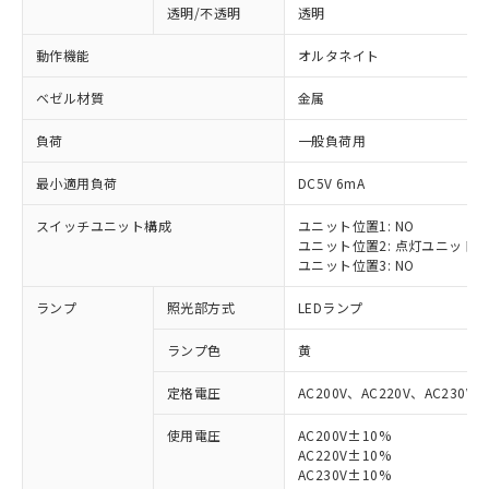
透明/不透明
透明
動作機能
オルタネイト
ベゼル材質
金属
負荷
一般負荷用
最小適用負荷
DC5V 6mA
スイッチユニット構成
ユニット位置1: NO
ユニット位置2: 点灯ユニット
ユニット位置3: NO
ランプ
照光部方式
LEDランプ
ランプ色
黄
定格電圧
AC200V、AC220V、AC230V、
使用電圧
AC200V±10%
AC220V±10%
※1 対応状況
AC230V±10%