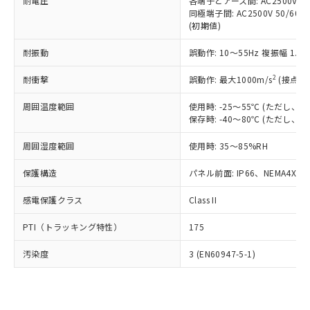
準価格とは異なる場合があることをご
耐電圧
各端子とアース間: AC2500V 50/
類(PBB) 1000ppm以下、ポリ臭化ジフェニルエーテル類
Cr(Ⅵ)(六価クロム) : 1000ppm、 PBBs(ポリ臭化ビフェ
とります。
同極端子間: AC2500V 50/60
了承ください。
(PBDE) 1000ppm以下、フタル酸ビス(2-エチルヘキシ
○
一定数以上の在庫あり
ニル類) : 1000ppm、 PBDEs(ポリ臭化ジフェニルエーテ
当社は規制貨物を破棄する場合は、完
(初期値)
ル) (DEHP)(別名：DOP) 1000ppm以下、フタル酸ブチ
正式な納期状況および標準価格はお客
ル類) : 1000ppm、
ルベンジル（BBP） 1000ppm以下、フタル酸ジブチル
全に破砕するなど、違法に輸出されな
DBP(フタル酸ジブチル) : 1000ppm、 DIBP(フタル酸ジ
様のお取引先、またはお客様担当のオ
（DBP） 1000ppm以下、フタル酸ジイソブチル
イソブチル) : 1000ppm、 BBP(フタル酸ブチルベンジ
△
一定数には満たないが在庫あり
耐振動
誤動作: 10～55Hz 複振幅 1.
いよう必要な手段を講じます。
ムロン制御機器販売店・当社販売員に
(DIBP) 1000ppm以下
ル) : 1000ppm、
当社は貴社製品を、核兵器、ミサイ
但し、RoHS指令で産業用監視および制御機器に対する
DEHP(フタル酸ビス(2-エチルヘキシル)) : 1000ppm
ご相談ください。
2
耐衝撃
適用除外項目は除く。
誤動作: 最大1000m/s
(接点開
ル、化学兵器、生物兵器またはその他
－
在庫なし(最新の在庫状況につ
オムロン制御機器販売店や当社販売拠
フタル酸エステル類の４物質については閾値を超える意
武器並びにこれらの製造装置等に一切
いては、お客様のお取引先、ま
図的な使用がないことを確認しています。
点は「
販売ネットワーク
」をご確認
周囲温度範囲
使用時: -25～55℃ (ただし
※2 環境保護使用期限
使用いたしません。
たはお客様担当のオムロン制御
ください。
保存時: -40～80℃ (ただし
当社は、貴社製品を第三者に販売する
機器販売店・当社販売員にご確
在庫状況および標準価格結果を当社の
※2 対応予定月
「ｅ」：有害物質（10物質）のすべてが基
場合は、上記1、2および3の内容を当
認ください)
事前の承諾なく第三者に漏洩または開
周囲湿度範囲
使用時: 35～85%RH
準値以下であることを示します。
該第三者に通知します。また当社は、
示しないようお願いします。
部品在庫の切り替え状況などにより、予定
「10」：通常の使用状況下において有害物
販売先および販売に係わる関係者が違
保護構造
パネル前面: IP66、NEMA4X, N
マイパーツ機能（部品リスト作成サー
空
受注生産機種、また在庫状況の
月が前後することがあります。
質が外部に漏えいし、環境に深刻な影響を
法に輸出するおそれがある場合は、取
ビス）をご利用いただくには、I-Web
白
情報を公開していない機種
及ぼさない年数を意味します。
り引きをいたしません。
感電保護クラス
Class II
メンバーズにご登録されている必要が
「－」：未確認です。当社販売部門へお問
あります。
い合わせください。
PTI（トラッキング特性）
175
お客様が当ウェブサイト上で当社にご
※3 非含有証明書ダウンロード
登録された部品リストについて、当社
汚染度
3 (EN60947-5-1)
および当社の共同利用者が、当社の製
下記の非含有証明書をダウンロードするこ
品・サービスに関するお客様との取
とができます。
合意する
キャンセル
引・商談に必要な範囲で利用すること
をご了承ください。