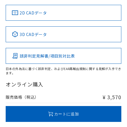
中国 RoHS
注意事項・凡例
2D CADデータ
中国 RoHS表
※1 ※2
3D CADデータ
Pb
Hg
Cd
Cr(VI)
該非判定見解書/項目別対比表
O
O
O
O
日本の外為法に基づく該非判定、およびEAR再輸出規制に関する見解が入手でき
ます。
"対応済み"や非含有の記載がされた商品であっても、流通
在庫等で未対応品が混在する可能性があります。
オンライン購入
非含有品が必要な際は、弊社営業部門もしくは販売店へお
問い合わせください。
¥ 3,570
販売価格（税込）
この製品のRoHS/REACH対応状況ページへ
カートに追加