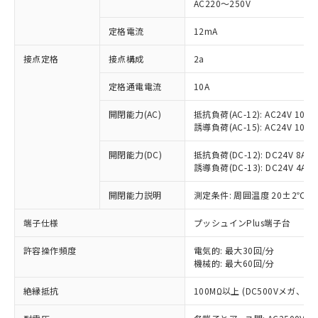
AC220～250V
対応済み：EU RoHS指令（10物質）の
非含有に対応した製品が提供可能な商品で
定格電流
12mA
す。
対応予定：EU RoHS指令（10物質）の非含
接点定格
接点構成
2a
ご利用条件
有に対応した製品に切り替える予定のある
定格通電電流
10A
商品です。
対応予定なし：EU RoHS指令（10物質）の
以下の条件をお読みいただき、同意のうえ
開閉能力(AC)
抵抗負荷(AC-12): AC24V 10A/A
非含有に非対応の商品で、対応品を出す予
誘導負荷(AC-15): AC24V 10A/AC
ご利用ください。
定はありません。
調査・確認中：EU RoHS指令（10物質）の
本サービスは、当社制御機器事業取扱
開閉能力(DC)
抵抗負荷(DC-12): DC24V 8A/DC
※1 中国RoHS○×表
非含有の対応状況を調査中または確認中の
誘導負荷(DC-13): DC24V 4A/DC
商品の当社在庫状況および標準価格
商品です。
(税抜)を提供させていただくもので
「○」：最大均質材料含有率が中国RoHSの
非該当品：ライセンス料など無形物で、有
開閉能力説明
測定条件: 周囲温度 20±2℃、
す。
基準値以下であることを示します。
害物質有無と関係のない商品です。
当社制御機器事業取扱商品の中には、
「×」：最大均質材料含有率が中国RoHSの
仕入先様の事情により、非含有部品として
端子仕様
プッシュインPlus端子台
本サービスの対象外となる商品もある
基準値を超えていることを示します。
いたものが、含有品と判明した場合などや
当社は、これら貴社製品のうち、外国
ことをご了承ください。
「－」：未確認です。当社販売部門へお問
許容操作頻度
電気的: 最大30回/分
むを得ず変更することがあります。
為替および外国貿易法に定める商品
在庫状況および標準価格照会結果は、
機械的: 最大60回/分
い合わせください。
（以下｢規制貨物等」という）を輸出
記載している更新日時点での社内デー
*EU RoHS指令（10物質）：
または国外への提供する場合は、日本
記
タに基づき作成されるものであり、閲
説明
絶縁抵抗
100MΩ以上 (DC500Vメガ、
鉛(Pb) 1000ppm以下、 水銀(Hg) 1000ppm以下、 カド
*中国RoHS10物質の基準値 (GB/T26572)：
国政府の輸出許可(または役務取引許
号
覧された時点での実際の在庫および標
ミウム(Cd) 100ppm以下、
Pb(鉛) :1000ppm、 Hg(水銀) : 1000ppm、 Cd(カドミウ
可)を取得するなどの必要な手続きを
六価クロム(Cr(Ⅵ)) 1000ppm以下、ポリ臭化ビフェニル
ム) : 100ppm、