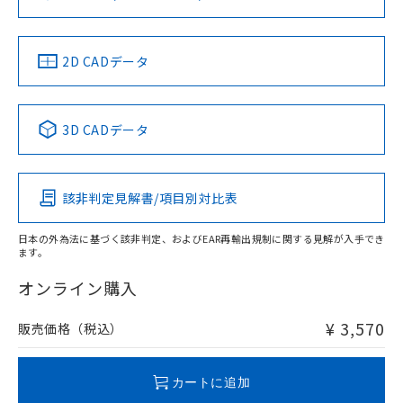
ソフトウェアの使用条件
お問い合わせ
中国 RoHS
注意事項・凡例
2D CADデータ
中国 RoHS表
※1 ※2
3D CADデータ
Pb
Hg
Cd
Cr(VI)
該非判定見解書/項目別対比表
O
O
O
O
日本の外為法に基づく該非判定、およびEAR再輸出規制に関する見解が入手でき
ます。
"対応済み"や非含有の記載がされた商品であっても、流通
在庫等で未対応品が混在する可能性があります。
オンライン購入
非含有品が必要な際は、弊社営業部門もしくは販売店へお
問い合わせください。
¥ 3,570
販売価格（税込）
この製品のRoHS/REACH対応状況ページへ
カートに追加