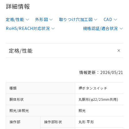
詳細情報
定格/性能
外形図
取りつけ穴加工図
CAD
RoHS/REACH対応状況
規格認証/適合状況
定格/性能
情報更新：2026/05/21
種類
押ボタンスイッチ
胴体形状
丸胴形(φ22/25mm共用)
照光/非照光
照光
操作部
操作部形状
丸形 平形