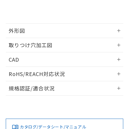
をご了承ください。
EU RoHS指令（10物質）の非含有証明書
※当社の共同利用者とは、
"個人情報
51物質の非含有証明書（当社基準）
の共同利用に関して"
の「1.共同利
※本証明書は発行日時点で非含有を証明す
用者の範囲」に記載されている法人を
るもので、過去に遡って非含有を証明する
指します。
ものではありません。
外形図
また、RoHS指令のフタル酸エステル類４
情報更新：2026/05/21
物質の対応では、対応完了までの期間は出
取りつけ穴加工図
荷製品に未対応品が混在することから備考
欄に対応日を記載しておりました。
情報更新：2026/05/21
CAD
既に当社にて対応品への在庫切替を完了
していることから、特段のことがない限
ログイン/会員登録いただくと、CADデータをダウンロー
り、2022年1月12日より割愛しておりま
RoHS/REACH対応状況
ドすることができます。
す。
情報更新：2026/7/29
規格認証/適合状況
ログイン/会員登録
EU RoHS
注意事項・凡例
A22NL-MNA-TWA-P101-WDについての規格認証/適合状況に
ついては、「カスタマーサポートセンタ お客様相談室」また
は貴社担当オムロン営業員または販売店にお問い合わせくだ
対応状況
対応予定月
※1
※2
さい。
ダウンロードデータをご利用いただく前に、以下を必ずお読
みください。
カタログ/データシート/マニュアル
対応済み