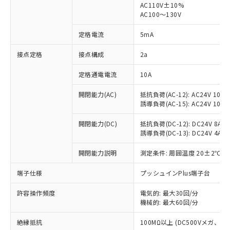
AC110V±10%
AC100～130V
対応済み：EU RoHS指令（10物質）の
非含有に対応した製品が提供可能な商品で
定格電流
5mA
す。
対応予定：EU RoHS指令（10物質）の非含
接点定格
接点構成
2a
ご利用条件
有に対応した製品に切り替える予定のある
商品です。
定格通電電流
10A
対応予定なし：EU RoHS指令（10物質）の
以下の条件をお読みいただき、同意のうえ
非含有に非対応の商品で、対応品を出す予
開閉能力(AC)
抵抗負荷(AC-12): AC24V 10A/A
ご利用ください。
定はありません。
誘導負荷(AC-15): AC24V 10A/AC
調査・確認中：EU RoHS指令（10物質）の
本サービスは、当社制御機器事業取扱
※1 中国RoHS○×表
非含有の対応状況を調査中または確認中の
開閉能力(DC)
抵抗負荷(DC-12): DC24V 8A/DC
商品の当社在庫状況および標準価格
誘導負荷(DC-13): DC24V 4A/DC
商品です。
(税抜)を提供させていただくもので
「○」：最大均質材料含有率が中国RoHSの
非該当品：ライセンス料など無形物で、有
す。
開閉能力説明
測定条件: 周囲温度 20±2℃、
基準値以下であることを示します。
害物質有無と関係のない商品です。
当社制御機器事業取扱商品の中には、
「×」：最大均質材料含有率が中国RoHSの
仕入先様の事情により、非含有部品として
本サービスの対象外となる商品もある
端子仕様
プッシュインPlus端子台
基準値を超えていることを示します。
いたものが、含有品と判明した場合などや
当社は、これら貴社製品のうち、外国
ことをご了承ください。
「－」：未確認です。当社販売部門へお問
むを得ず変更することがあります。
為替および外国貿易法に定める商品
在庫状況および標準価格照会結果は、
許容操作頻度
電気的: 最大30回/分
い合わせください。
（以下｢規制貨物等」という）を輸出
機械的: 最大60回/分
記載している更新日時点での社内デー
*EU RoHS指令（10物質）：
または国外への提供する場合は、日本
記
タに基づき作成されるものであり、閲
説明
鉛(Pb) 1000ppm以下、 水銀(Hg) 1000ppm以下、 カド
*中国RoHS10物質の基準値 (GB/T26572)：
国政府の輸出許可(または役務取引許
絶縁抵抗
100MΩ以上 (DC500Vメガ、
号
覧された時点での実際の在庫および標
ミウム(Cd) 100ppm以下、
Pb(鉛) :1000ppm、 Hg(水銀) : 1000ppm、 Cd(カドミウ