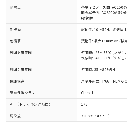
可)を取得するなどの必要な手続きを
六価クロム(Cr(Ⅵ)) 1000ppm以下、ポリ臭化ビフェニル
ム) : 100ppm、
準価格とは異なる場合があることをご
類(PBB) 1000ppm以下、ポリ臭化ジフェニルエーテル類
耐電圧
各端子とアース間: AC2500V 50/
Cr(Ⅵ)(六価クロム) : 1000ppm、 PBBs(ポリ臭化ビフェ
とります。
了承ください。
(PBDE) 1000ppm以下、フタル酸ビス(2-エチルヘキシ
○
一定数以上の在庫あり
ニル類) : 1000ppm、 PBDEs(ポリ臭化ジフェニルエーテ
同極端子間: AC2500V 50/60
当社は規制貨物を破棄する場合は、完
ル) (DEHP)(別名：DOP) 1000ppm以下、フタル酸ブチ
正式な納期状況および標準価格はお客
ル類) : 1000ppm、
(初期値)
ルベンジル（BBP） 1000ppm以下、フタル酸ジブチル
全に破砕するなど、違法に輸出されな
DBP(フタル酸ジブチル) : 1000ppm、 DIBP(フタル酸ジ
様のお取引先、またはお客様担当のオ
（DBP） 1000ppm以下、フタル酸ジイソブチル
イソブチル) : 1000ppm、 BBP(フタル酸ブチルベンジ
△
一定数には満たないが在庫あり
いよう必要な手段を講じます。
ムロン制御機器販売店・当社販売員に
(DIBP) 1000ppm以下
耐振動
誤動作: 10～55Hz 複振幅 1.
ル) : 1000ppm、
当社は貴社製品を、核兵器、ミサイ
但し、RoHS指令で産業用監視および制御機器に対する
DEHP(フタル酸ビス(2-エチルヘキシル)) : 1000ppm
ご相談ください。
適用除外項目は除く。
ル、化学兵器、生物兵器またはその他
－
在庫なし(最新の在庫状況につ
2
オムロン制御機器販売店や当社販売拠
耐衝撃
誤動作: 最大1000m/s
(接点開
フタル酸エステル類の４物質については閾値を超える意
武器並びにこれらの製造装置等に一切
いては、お客様のお取引先、ま
図的な使用がないことを確認しています。
点は「
販売ネットワーク
」をご確認
※2 環境保護使用期限
使用いたしません。
たはお客様担当のオムロン制御
周囲温度範囲
使用時: -25～55℃ (ただし
ください。
当社は、貴社製品を第三者に販売する
保存時: -40～80℃ (ただし
機器販売店・当社販売員にご確
在庫状況および標準価格結果を当社の
※2 対応予定月
「ｅ」：有害物質（10物質）のすべてが基
場合は、上記1、2および3の内容を当
認ください)
事前の承諾なく第三者に漏洩または開
準値以下であることを示します。
周囲湿度範囲
使用時: 35～85%RH
該第三者に通知します。また当社は、
示しないようお願いします。
部品在庫の切り替え状況などにより、予定
「10」：通常の使用状況下において有害物
販売先および販売に係わる関係者が違
マイパーツ機能（部品リスト作成サー
空
受注生産機種、また在庫状況の
保護構造
パネル前面: IP66、NEMA4X, N
月が前後することがあります。
質が外部に漏えいし、環境に深刻な影響を
法に輸出するおそれがある場合は、取
ビス）をご利用いただくには、I-Web
白
情報を公開していない機種
及ぼさない年数を意味します。
り引きをいたしません。
メンバーズにご登録されている必要が
感電保護クラス
Class II
「－」：未確認です。当社販売部門へお問
あります。
い合わせください。
お客様が当ウェブサイト上で当社にご
PTI（トラッキング特性）
175
※3 非含有証明書ダウンロード
登録された部品リストについて、当社
および当社の共同利用者が、当社の製
汚染度
3 (EN60947-5-1)
下記の非含有証明書をダウンロードするこ
品・サービスに関するお客様との取
とができます。
合意する
キャンセル
引・商談に必要な範囲で利用すること