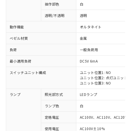
操作部色
白
透明/不透明
透明
動作機能
オルタネイト
ベゼル材質
金属
負荷
一般負荷用
最小適用負荷
DC5V 6mA
スイッチユニット構成
ユニット位置1: NO
ユニット位置2: 点灯ユニット
ユニット位置3: NO
ランプ
照光部方式
LEDランプ
ランプ色
白
定格電圧
AC100V、AC110V、AC120V
※1 対応状況
使用電圧
AC100V±10%