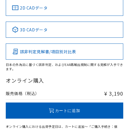
中国 RoHS
注意事項・凡例
2D CADデータ
中国 RoHS表
※1 ※2
3D CADデータ
Pb
Hg
Cd
Cr(VI)
該非判定見解書/項目別対比表
O
O
O
O
日本の外為法に基づく該非判定、およびEAR再輸出規制に関する見解が入手でき
ます。
"対応済み"や非含有の記載がされた商品であっても、流通
在庫等で未対応品が混在する可能性があります。
オンライン購入
非含有品が必要な際は、弊社営業部門もしくは販売店へお
問い合わせください。
¥ 3,190
販売価格（税込）
この製品のRoHS/REACH対応状況ページへ
カートに追加
オンライン購入における出荷予定日は、カートに追加～「ご購入手続き：価