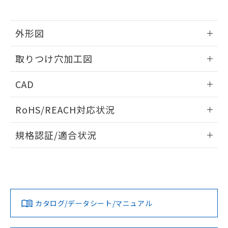
※当社の共同利用者とは、
"個人情報
51物質の非含有証明書（当社基準）
の共同利用に関して"
の「1.共同利
※本証明書は発行日時点で非含有を証明す
用者の範囲」に記載されている法人を
るもので、過去に遡って非含有を証明する
外形図
指します。
ものではありません。
情報更新：2026/05/21
また、RoHS指令のフタル酸エステル類４
取りつけ穴加工図
物質の対応では、対応完了までの期間は出
荷製品に未対応品が混在することから備考
情報更新：2026/05/21
CAD
欄に対応日を記載しておりました。
既に当社にて対応品への在庫切替を完了
ログイン/会員登録いただくと、CADデータをダウンロー
していることから、特段のことがない限
RoHS/REACH対応状況
ドすることができます。
り、2022年1月12日より割愛しておりま
す。
情報更新：2026/7/29
規格認証/適合状況
ログイン/会員登録
EU RoHS
注意事項・凡例
A22NL-MNA-TWA-P100-YEについての規格認証/適合状況に
ついては、「カスタマーサポートセンタ お客様相談室」また
は貴社担当オムロン営業員または販売店にお問い合わせくだ
対応状況
対応予定月
※1
※2
さい。
ダウンロードデータをご利用いただく前に、以下を必ずお読
みください。
カタログ/データシート/マニュアル
対応済み
ソフトウェアの使用条件
お問い合わせ