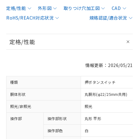
定格/性能
外形図
取りつけ穴加工図
CAD
RoHS/REACH対応状況
規格認証/適合状況
定格/性能
情報更新：2026/05/21
種類
押ボタンスイッチ
胴体形状
丸胴形(φ22/25mm共用)
照光/非照光
照光
操作部
操作部形状
丸形 平形
操作部色
白