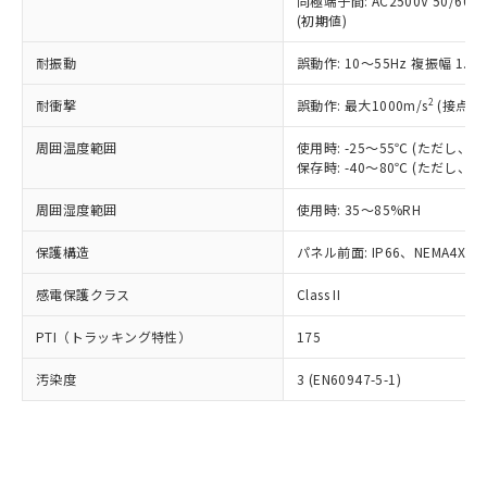
類(PBB) 1000ppm以下、ポリ臭化ジフェニルエーテル類
同極端子間: AC2500V 50/60
Cr(Ⅵ)(六価クロム) : 1000ppm、 PBBs(ポリ臭化ビフェ
とります。
了承ください。
(PBDE) 1000ppm以下、フタル酸ビス(2-エチルヘキシ
○
一定数以上の在庫あり
ニル類) : 1000ppm、 PBDEs(ポリ臭化ジフェニルエーテ
(初期値)
当社は規制貨物を破棄する場合は、完
ル) (DEHP)(別名：DOP) 1000ppm以下、フタル酸ブチ
正式な納期状況および標準価格はお客
ル類) : 1000ppm、
ルベンジル（BBP） 1000ppm以下、フタル酸ジブチル
全に破砕するなど、違法に輸出されな
DBP(フタル酸ジブチル) : 1000ppm、 DIBP(フタル酸ジ
様のお取引先、またはお客様担当のオ
耐振動
誤動作: 10～55Hz 複振幅 1.
（DBP） 1000ppm以下、フタル酸ジイソブチル
イソブチル) : 1000ppm、 BBP(フタル酸ブチルベンジ
△
一定数には満たないが在庫あり
いよう必要な手段を講じます。
ムロン制御機器販売店・当社販売員に
(DIBP) 1000ppm以下
ル) : 1000ppm、
当社は貴社製品を、核兵器、ミサイ
但し、RoHS指令で産業用監視および制御機器に対する
DEHP(フタル酸ビス(2-エチルヘキシル)) : 1000ppm
ご相談ください。
2
耐衝撃
誤動作: 最大1000m/s
(接点開
適用除外項目は除く。
ル、化学兵器、生物兵器またはその他
－
在庫なし(最新の在庫状況につ
オムロン制御機器販売店や当社販売拠
フタル酸エステル類の４物質については閾値を超える意
武器並びにこれらの製造装置等に一切
いては、お客様のお取引先、ま
周囲温度範囲
図的な使用がないことを確認しています。
使用時: -25～55℃ (ただし
点は「
販売ネットワーク
」をご確認
※2 環境保護使用期限
使用いたしません。
保存時: -40～80℃ (ただし
たはお客様担当のオムロン制御
ください。
当社は、貴社製品を第三者に販売する
機器販売店・当社販売員にご確
在庫状況および標準価格結果を当社の
※2 対応予定月
「ｅ」：有害物質（10物質）のすべてが基
周囲湿度範囲
使用時: 35～85%RH
場合は、上記1、2および3の内容を当
認ください)
事前の承諾なく第三者に漏洩または開
準値以下であることを示します。
該第三者に通知します。また当社は、
示しないようお願いします。
保護構造
パネル前面: IP66、NEMA4X, N
部品在庫の切り替え状況などにより、予定
「10」：通常の使用状況下において有害物
販売先および販売に係わる関係者が違
マイパーツ機能（部品リスト作成サー
空
受注生産機種、また在庫状況の
月が前後することがあります。
質が外部に漏えいし、環境に深刻な影響を
法に輸出するおそれがある場合は、取
ビス）をご利用いただくには、I-Web
白
情報を公開していない機種
感電保護クラス
Class II
及ぼさない年数を意味します。
り引きをいたしません。
メンバーズにご登録されている必要が
「－」：未確認です。当社販売部門へお問
あります。
PTI（トラッキング特性）
175
い合わせください。
お客様が当ウェブサイト上で当社にご
※3 非含有証明書ダウンロード
登録された部品リストについて、当社
汚染度
3 (EN60947-5-1)
および当社の共同利用者が、当社の製
下記の非含有証明書をダウンロードするこ
品・サービスに関するお客様との取
とができます。
合意する
キャンセル
引・商談に必要な範囲で利用すること
をご了承ください。
EU RoHS指令（10物質）の非含有証明書