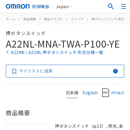
制御機器
Japan
ホーム
>
商品情報
>
商品カテゴリ
>
スイッチ
>
押ボタンスイッチ/表示灯
押ボタンスイッチ
A22NL-MNA-TWA-P100-YE
A22NN / A22NL 押ボタンスイッチ 形式仕様一覧
マイリストに追加
日本語
English
PDF出力
商品概要
押ボタンスイッチ（φ22）, 照光, 金