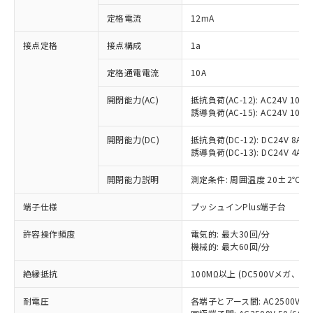
対応済み：EU RoHS指令（10物質）の
定格電流
12mA
非含有に対応した製品が提供可能な商品で
す。
接点定格
接点構成
1a
対応予定：EU RoHS指令（10物質）の非含
ご利用条件
有に対応した製品に切り替える予定のある
定格通電電流
10A
商品です。
対応予定なし：EU RoHS指令（10物質）の
開閉能力(AC)
抵抗負荷(AC-12): AC24V 10A/A
以下の条件をお読みいただき、同意のうえ
非含有に非対応の商品で、対応品を出す予
誘導負荷(AC-15): AC24V 10A/AC
ご利用ください。
定はありません。
調査・確認中：EU RoHS指令（10物質）の
開閉能力(DC)
抵抗負荷(DC-12): DC24V 8A/DC
本サービスは、当社制御機器事業取扱
※1 中国RoHS○×表
誘導負荷(DC-13): DC24V 4A/DC
非含有の対応状況を調査中または確認中の
商品の当社在庫状況および標準価格
商品です。
(税抜)を提供させていただくもので
開閉能力説明
測定条件: 周囲温度 20±2℃、
「○」：最大均質材料含有率が中国RoHSの
非該当品：ライセンス料など無形物で、有
す。
基準値以下であることを示します。
害物質有無と関係のない商品です。
当社制御機器事業取扱商品の中には、
端子仕様
プッシュインPlus端子台
「×」：最大均質材料含有率が中国RoHSの
仕入先様の事情により、非含有部品として
本サービスの対象外となる商品もある
基準値を超えていることを示します。
いたものが、含有品と判明した場合などや
当社は、これら貴社製品のうち、外国
ことをご了承ください。
許容操作頻度
電気的: 最大30回/分
「－」：未確認です。当社販売部門へお問
むを得ず変更することがあります。
為替および外国貿易法に定める商品
機械的: 最大60回/分
在庫状況および標準価格照会結果は、
い合わせください。
（以下｢規制貨物等」という）を輸出
記載している更新日時点での社内デー
*EU RoHS指令（10物質）：
または国外への提供する場合は、日本
絶縁抵抗
100MΩ以上 (DC500Vメガ、
記
タに基づき作成されるものであり、閲
説明
鉛(Pb) 1000ppm以下、 水銀(Hg) 1000ppm以下、 カド
*中国RoHS10物質の基準値 (GB/T26572)：
国政府の輸出許可(または役務取引許
号
覧された時点での実際の在庫および標
ミウム(Cd) 100ppm以下、
Pb(鉛) :1000ppm、 Hg(水銀) : 1000ppm、 Cd(カドミウ
耐電圧
各端子とアース間: AC2500V 50/
可)を取得するなどの必要な手続きを
六価クロム(Cr(Ⅵ)) 1000ppm以下、ポリ臭化ビフェニル
ム) : 100ppm、
準価格とは異なる場合があることをご