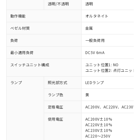
透明/不透明
透明
動作機能
オルタネイト
ベゼル材質
金属
負荷
一般負荷用
最小適用負荷
DC5V 6mA
スイッチユニット構成
ユニット位置1: NO
ユニット位置2: 点灯ユニット
ランプ
照光部方式
LEDランプ
ランプ色
黄
定格電圧
AC200V、AC220V、AC230V、
使用電圧
AC200V±10%
AC220V±10%
※1 対応状況
AC230V±10%
AC220～250V