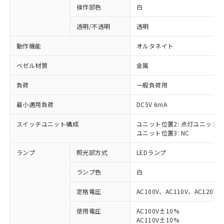
操作部色
白
透明/不透明
透明
動作機能
オルタネイト
ベゼル材質
金属
負荷
一般負荷用
最小適用負荷
DC5V 6mA
スイッチユニット構成
ユニット位置2: 点灯ユニット
ユニット位置3: NC
ランプ
照光部方式
LEDランプ
ランプ色
白
定格電圧
AC100V、AC110V、AC120V
使用電圧
AC100V±10%
※1 対応状況
AC110V±10%