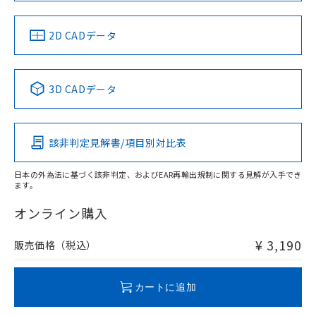
中国 RoHS
注意事項・凡例
2D CADデータ
中国 RoHS表
※1 ※2
3D CADデータ
Pb
Hg
Cd
Cr(VI)
該非判定見解書/項目別対比表
O
O
O
O
日本の外為法に基づく該非判定、およびEAR再輸出規制に関する見解が入手でき
ます。
"対応済み"や非含有の記載がされた商品であっても、流通
在庫等で未対応品が混在する可能性があります。
オンライン購入
非含有品が必要な際は、弊社営業部門もしくは販売店へお
問い合わせください。
¥ 3,190
販売価格（税込）
この製品のRoHS/REACH対応状況ページへ
カートに追加