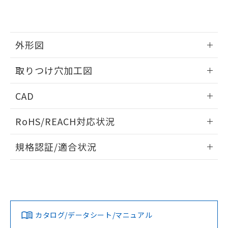
EU RoHS指令（10物質）の非含有証明書
※当社の共同利用者とは、
"個人情報
51物質の非含有証明書（当社基準）
の共同利用に関して"
の「1.共同利
※本証明書は発行日時点で非含有を証明す
用者の範囲」に記載されている法人を
るもので、過去に遡って非含有を証明する
指します。
外形図
ものではありません。
また、RoHS指令のフタル酸エステル類４
情報更新：2026/05/21
取りつけ穴加工図
物質の対応では、対応完了までの期間は出
荷製品に未対応品が混在することから備考
情報更新：2026/05/21
欄に対応日を記載しておりました。
CAD
既に当社にて対応品への在庫切替を完了
していることから、特段のことがない限
ログイン/会員登録いただくと、CADデータをダウンロー
RoHS/REACH対応状況
り、2022年1月12日より割愛しておりま
ドすることができます。
す。
情報更新：2026/7/29
規格認証/適合状況
ログイン/会員登録
EU RoHS
注意事項・凡例
A22NL-MNA-TWA-P002-WDについての規格認証/適合状況に
ついては、「カスタマーサポートセンタ お客様相談室」また
は貴社担当オムロン営業員または販売店にお問い合わせくだ
対応状況
対応予定月
※1
※2
さい。
ダウンロードデータをご利用いただく前に、以下を必ずお読
みください。
カタログ/データシート/マニュアル
対応済み
ソフトウェアの使用条件
お問い合わせ