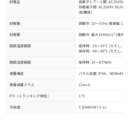
準価格とは異なる場合があることをご
耐電圧
各端子とアース間: AC2500V 50/
類(PBB) 1000ppm以下、ポリ臭化ジフェニルエーテル類
Cr(Ⅵ)(六価クロム) : 1000ppm、 PBBs(ポリ臭化ビフェ
とります。
了承ください。
同極端子間: AC2500V 50/60
(PBDE) 1000ppm以下、フタル酸ビス(2-エチルヘキシ
○
一定数以上の在庫あり
ニル類) : 1000ppm、 PBDEs(ポリ臭化ジフェニルエーテ
当社は規制貨物を破棄する場合は、完
(初期値)
ル) (DEHP)(別名：DOP) 1000ppm以下、フタル酸ブチ
正式な納期状況および標準価格はお客
ル類) : 1000ppm、
ルベンジル（BBP） 1000ppm以下、フタル酸ジブチル
全に破砕するなど、違法に輸出されな
DBP(フタル酸ジブチル) : 1000ppm、 DIBP(フタル酸ジ
様のお取引先、またはお客様担当のオ
（DBP） 1000ppm以下、フタル酸ジイソブチル
イソブチル) : 1000ppm、 BBP(フタル酸ブチルベンジ
△
一定数には満たないが在庫あり
いよう必要な手段を講じます。
耐振動
誤動作: 10～55Hz 複振幅 1.
ムロン制御機器販売店・当社販売員に
(DIBP) 1000ppm以下
ル) : 1000ppm、
当社は貴社製品を、核兵器、ミサイ
但し、RoHS指令で産業用監視および制御機器に対する
DEHP(フタル酸ビス(2-エチルヘキシル)) : 1000ppm
ご相談ください。
適用除外項目は除く。
2
耐衝撃
誤動作: 最大1000m/s
(接点開
ル、化学兵器、生物兵器またはその他
－
在庫なし(最新の在庫状況につ
オムロン制御機器販売店や当社販売拠
フタル酸エステル類の４物質については閾値を超える意
武器並びにこれらの製造装置等に一切
いては、お客様のお取引先、ま
図的な使用がないことを確認しています。
点は「
販売ネットワーク
」をご確認
周囲温度範囲
使用時: -25～55℃ (ただし
※2 環境保護使用期限
使用いたしません。
たはお客様担当のオムロン制御
ください。
保存時: -40～80℃ (ただし
当社は、貴社製品を第三者に販売する
機器販売店・当社販売員にご確
在庫状況および標準価格結果を当社の
※2 対応予定月
「ｅ」：有害物質（10物質）のすべてが基
場合は、上記1、2および3の内容を当
認ください)
事前の承諾なく第三者に漏洩または開
周囲湿度範囲
使用時: 35～85%RH
準値以下であることを示します。
該第三者に通知します。また当社は、
示しないようお願いします。
部品在庫の切り替え状況などにより、予定
「10」：通常の使用状況下において有害物
販売先および販売に係わる関係者が違
マイパーツ機能（部品リスト作成サー
保護構造
パネル前面: IP66、NEMA4X, N
空
受注生産機種、また在庫状況の
月が前後することがあります。
質が外部に漏えいし、環境に深刻な影響を
法に輸出するおそれがある場合は、取
ビス）をご利用いただくには、I-Web
白
情報を公開していない機種
及ぼさない年数を意味します。
り引きをいたしません。
感電保護クラス
Class II
メンバーズにご登録されている必要が
「－」：未確認です。当社販売部門へお問
あります。
い合わせください。
PTI（トラッキング特性）
175
お客様が当ウェブサイト上で当社にご
※3 非含有証明書ダウンロード
登録された部品リストについて、当社
汚染度
3 (EN60947-5-1)
および当社の共同利用者が、当社の製
下記の非含有証明書をダウンロードするこ
品・サービスに関するお客様との取
とができます。
合意する
キャンセル
引・商談に必要な範囲で利用すること
をご了承ください。