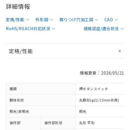
詳細情報
定格/性能
外形図
取りつけ穴加工図
CAD
RoHS/REACH対応状況
規格認証/適合状況
定格/性能
情報更新：2026/05/21
種類
押ボタンスイッチ
胴体形状
丸胴形(φ22/25mm共用)
照光/非照光
照光
操作部
操作部形状
丸形 平形