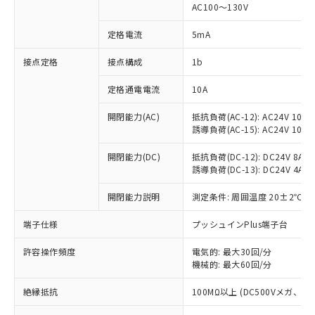
AC100～130V
対応済み：EU RoHS指令（10物質）の
非含有に対応した製品が提供可能な商品で
定格電流
5mA
す。
対応予定：EU RoHS指令（10物質）の非含
接点定格
接点構成
1b
ご利用条件
有に対応した製品に切り替える予定のある
商品です。
定格通電電流
10A
対応予定なし：EU RoHS指令（10物質）の
以下の条件をお読みいただき、同意のうえ
開閉能力(AC)
抵抗負荷(AC-12): AC24V 10A/A
非含有に非対応の商品で、対応品を出す予
ご利用ください。
誘導負荷(AC-15): AC24V 10A/AC
定はありません。
調査・確認中：EU RoHS指令（10物質）の
本サービスは、当社制御機器事業取扱
開閉能力(DC)
抵抗負荷(DC-12): DC24V 8A/DC
※1 中国RoHS○×表
非含有の対応状況を調査中または確認中の
商品の当社在庫状況および標準価格
誘導負荷(DC-13): DC24V 4A/DC
商品です。
(税抜)を提供させていただくもので
「○」：最大均質材料含有率が中国RoHSの
非該当品：ライセンス料など無形物で、有
開閉能力説明
測定条件: 周囲温度 20±2℃、
す。
基準値以下であることを示します。
害物質有無と関係のない商品です。
当社制御機器事業取扱商品の中には、
「×」：最大均質材料含有率が中国RoHSの
仕入先様の事情により、非含有部品として
端子仕様
プッシュインPlus端子台
本サービスの対象外となる商品もある
基準値を超えていることを示します。
いたものが、含有品と判明した場合などや
当社は、これら貴社製品のうち、外国
ことをご了承ください。
「－」：未確認です。当社販売部門へお問
むを得ず変更することがあります。
許容操作頻度
電気的: 最大30回/分
為替および外国貿易法に定める商品
在庫状況および標準価格照会結果は、
い合わせください。
機械的: 最大60回/分
（以下｢規制貨物等」という）を輸出
記載している更新日時点での社内デー
*EU RoHS指令（10物質）：
または国外への提供する場合は、日本
記
タに基づき作成されるものであり、閲
説明
絶縁抵抗
100MΩ以上 (DC500Vメガ、
鉛(Pb) 1000ppm以下、 水銀(Hg) 1000ppm以下、 カド
*中国RoHS10物質の基準値 (GB/T26572)：
国政府の輸出許可(または役務取引許
号
覧された時点での実際の在庫および標
ミウム(Cd) 100ppm以下、
Pb(鉛) :1000ppm、 Hg(水銀) : 1000ppm、 Cd(カドミウ
可)を取得するなどの必要な手続きを
六価クロム(Cr(Ⅵ)) 1000ppm以下、ポリ臭化ビフェニル
ム) : 100ppm、