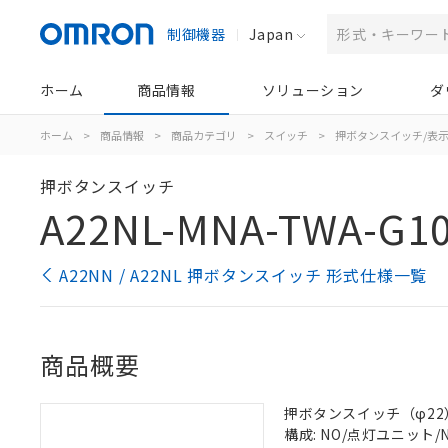
制御機器
Japan
ホーム
商品情報
ソリューション
ダ
ホーム
>
商品情報
>
商品カテゴリ
>
スイッチ
>
押ボタンスイッチ/表
押ボタンスイッチ
A22NL-MNA-TWA-G1
A22NN / A22NL 押ボタンスイッチ 形式仕様一覧
商品概要
押ボタンスイッチ（φ22）, 
構成: NO/点灯ユニット/NC,