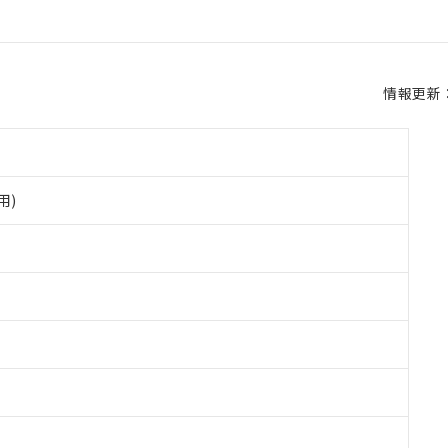
情報更新：2
用)