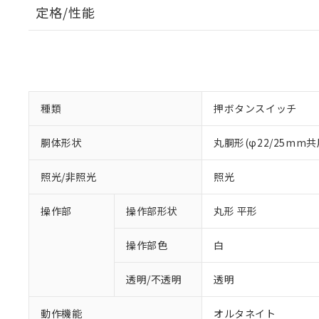
定格/性能
種類
押ボタンスイッチ
胴体形状
丸胴形(φ22/25mm共
照光/非照光
照光
操作部
操作部形状
丸形 平形
操作部色
白
透明/不透明
透明
動作機能
オルタネイト