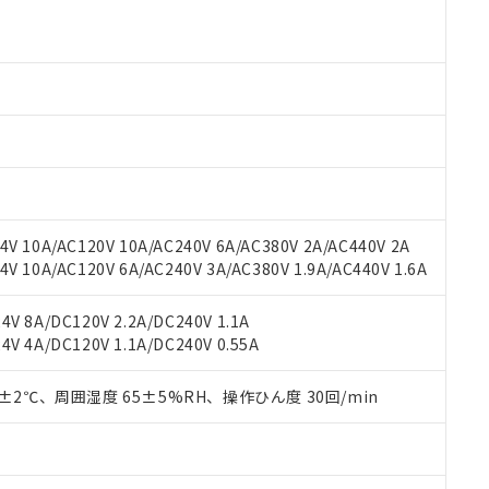
 RoHS指令（10物質）の非含有に対応した製品が提供可能な商品です
oHS指令（10物質）の非含有に対応した製品に切り替える予定のある
 RoHS指令（10物質）の非含有に非対応の商品で、対応品を出す予
 RoHS指令（10物質）の非含有の対応状況を調査中または確認中の
ンス料など無形物で、有害物質有無と関係のない商品です。
○×表
より、非含有部品としていたものが、含有品と判明した場合などやむ
みいただき、同意のうえご利用ください。
材料含有率が中国RoHSの基準値以下であることを示します。
材料含有率が中国RoHSの基準値を超えていることを示します。
、当社制御機器事業取扱商品の当社在庫状況および標準価格(税抜)
ら貴社製品のうち、外国為替および外国貿易法に定める商品（以下｢
質）：
す。当社販売部門へお問い合わせください。
 水銀(Hg) 1000ppm以下、 カドミウム(Cd) 100ppm以下、
たは国外への提供する場合は、日本国政府の輸出許可(または役務取
000ppm以下、ポリ臭化ビフェニル類(PBB) 1000ppm以下、ポリ臭化ジフェニルエーテル類(P
V 10A/AC120V 10A/AC240V 6A/AC380V 2A/AC440V 2A
事業取扱商品の中には、本サービスの対象外となる商品もあること
手続きをとります。
キシル) (DEHP)(別名：DOP) 1000ppm以下、フタル酸ブチルベンジル（BBP） 100
(GB/T26572)：
以下、フタル酸ジイソブチル (DIBP) 1000ppm以下
 10A/AC120V 6A/AC240V 3A/AC380V 1.9A/AC440V 1.6A
び標準価格照会結果は、記載している更新日時点での社内データに
物を破棄する場合は、完全に破砕するなど、違法に輸出されないよ
(水銀) : 1000ppm、 Cd(カドミウム) : 100ppm、
業用監視および制御機器に対する適用除外項目は除く。
覧された時点での実際の在庫および標準価格とは異なる場合がある
1000ppm、 PBBs(ポリ臭化ビフェニル類) : 1000ppm、 PBDEs(ポリ臭化ジフェニルエーテル類
物質については閾値を超える意図的な使用がないことを確認しています。
上の在庫あり
 1000ppm、 DIBP(フタル酸ジイソブチル) : 1000ppm、 BBP(フタル酸ブチルベンジル) :
品を、核兵器、ミサイル、化学兵器、生物兵器またはその他武器並
V 8A/DC120V 2.2A/DC240V 1.1A
チルヘキシル)) : 1000ppm
況および標準価格はお客様のお取引先、またはお客様担当のオムロ
用いたしません。
V 4A/DC120V 1.1A/DC240V 0.55A
ご相談ください。
は満たないが在庫あり
製品を第三者に販売する場合は、上記1、2および3の内容を当該第
機器販売店や当社販売拠点は「
販売ネットワーク
」をご確認くだ
販売先および販売に係わる関係者が違法に輸出するおそれがある場
用期限
0±2℃、周囲湿度 65±5%RH、操作ひん度 30回/min
び標準価格結果を当社の事前の承諾なく第三者に漏洩または開示し
え状況などにより、予定月が前後することがあります。
(最新の在庫状況については、お客様のお取引先、またはお客様担当
（10物質）のすべてが基準値以下であることを示します。
店・当社販売員にご確認ください)
能（部品リスト作成サービス）をご利用いただくには、I-Webメン
使用状況下において有害物質が外部に漏えいし、環境に深刻な影響を
あります。