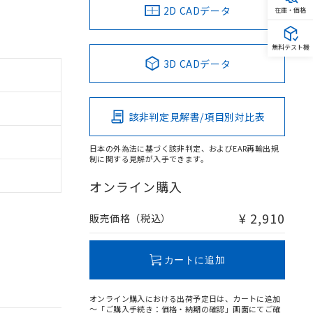
2D CADデータ
在庫・価格
無料テスト機
3D CADデータ
該非判定見解書/項目別対比表
日本の外為法に基づく該非判定、およびEAR再輸出規
制に関する見解が入手できます。
オンライン購入
¥ 2,910
販売価格（税込）
カートに追加
オンライン購入における出荷予定日は、カートに追加
～「ご購入手続き：価格・納期の確認」画面にてご確