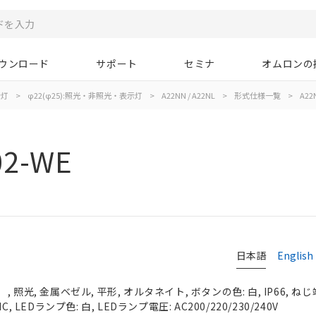
ウンロード
サポート
セミナ
オムロンの
示灯
>
φ22(φ25):照光・非照光・表示灯
>
A22NN / A22NL
>
形式仕様一覧
>
A22
02-WE
日本語
English
照光, 金属ベゼル, 平形, オルタネイト, ボタンの色: 白, IP66, ねじ
 LEDランプ色: 白, LEDランプ電圧: AC200/220/230/240V