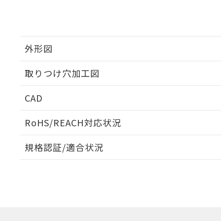
外形図
取りつけ穴加工図
CAD
ログイン/会員登録いただくと、CADデータをダウンロ
RoHS/REACH対応状況
規格認証/適合状況
EU RoHS
注意事項・凡例
UL認証
CSA認証
CEマーキング
ダウンロードデータをご利用いただく前に、以下を必ずお読
Yes
Yes
Yes
対応状況
対応予定月
※1
※2
ソフトウェアの使用条件
対応済み