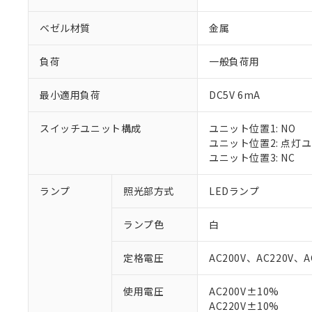
ベゼル材質
金属
負荷
一般負荷用
最小適用負荷
DC5V 6mA
スイッチユニット構成
ユニット位置1: NO
ユニット位置2: 点灯
ユニット位置3: NC
ランプ
照光部方式
LEDランプ
ランプ色
白
定格電圧
AC200V、AC220V、A
使用電圧
AC200V±10%
※1 対応状況
AC220V±10%