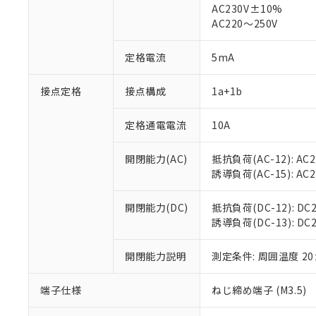
AC230V±10%
対応済み：EU
AC220～250V
対応予定：EU R
対応予定なし：EU
調査・確認中：EU
定格電流
5mA
ご利用条件
非該当品：ライセ
※1 中国RoHS
仕入先様の事情に
接点定格
接点構成
1a+1b
があります。
以下の条件をお読
「○」：最大均質
「×」：最大均質
定格通電電流
10A
本サービスは
当社は、これ
*EU RoHS指令（10物
「－」：未確認で
鉛(Pb) 1000ppm以下、
くものです。
う）を輸出ま
記
説明
六価クロム(Cr(Ⅵ)) 1
開閉能力(AC)
抵抗負荷(AC-12): AC24
当社制御機器
などの必要な
フタル酸ビス(2-エチルヘ
号
*中国RoHS10物質の基準値 
ル（DBP） 1000ppm
誘導負荷(AC-15): AC24V
在庫状況およ
当社は規制貨
Pb(鉛) :1000ppm、 Hg
但し、RoHS指令で産
のであり、閲
ます。
Cr(Ⅵ)(六価クロム) : 
フタル酸エステル類の４
○
一定数以
DBP(フタル酸ジブチル) :
い。
当社は貴社製
開閉能力(DC)
抵抗負荷(DC-12): DC24
DEHP(フタル酸ビス(2-エ
正式な納期状
置等に一切使
誘導負荷(DC-13): DC24
当社販売員に
※2 対応予定月
△
一定数に
当社は、貴社
オムロン制御
また当社は、
※2 環境保護使
開閉能力説明
測定条件: 周囲温度 2
在庫状況およ
部品在庫の切り替
たしません。
－
在庫なし
す。
「ｅ」：有害物質
機器販売
端子仕様
ねじ締め端子 (M3.5)
マイパーツ機
「10」：通常の
ている必要が
味します。