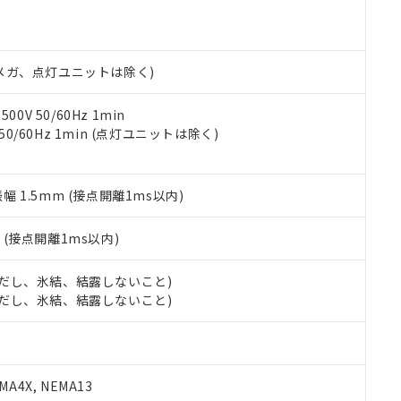
機種、また在庫状況の情報を公開していない機種
ェブサイト上で当社にご登録された部品リストについて、当社およ
書ダウンロード
す。当社販売部門へお問い合わせください。
品・サービスに関するお客様との取引・商談に必要な範囲で利用す
合意する
キャンセル
書をダウンロードすることができます。
利用者とは、
"個人情報の共同利用に関して"
の「1.共同利用者の
00Vメガ、点灯ユニットは除く)
します。
10物質）の非含有証明書
明書（当社基準）
0V 50/60Hz 1min
日時点で非含有を証明するもので、過去に遡って非含有を証明するも
 50/60Hz 1min (点灯ユニットは除く)
令のフタル酸エステル類４物質の対応では、対応完了までの期間は出
備考欄に対応日を記載しておりました。
品への在庫切替を完了していることから、特段のことがない限り、20
振幅 1.5mm (接点開離1ms以内)
す。
2
(接点開離1ms以内)
 (ただし、氷結、結露しないこと)
 (ただし、氷結、結露しないこと)
A4X, NEMA13