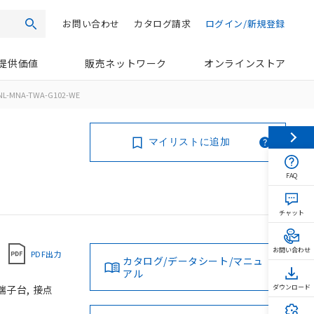
お問い合わせ
カタログ請求
ログイン/新規登録
検索
提供価値
販売ネットワーク
オンラインストア
NL-MNA-TWA-G102-WE
マイリストに追加
FAQ
チャット
お問い合わせ
PDF出力
カタログ/データシート/マニュ
アル
端子台, 接点
ダウンロード