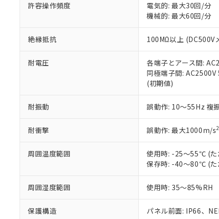
空
受注生産
お客様が当ウ
※3 非含有証明
許容操作頻度
電気的: 最大30回/分
「－」：未確認で
白
が、当社の製
機械的: 最大60回/分
さい。
下記の非含有証明
※当社の共同
絶縁抵抗
100MΩ以上 (DC5
いる法人を指
EU RoHS指令（
51物質の非含有証
耐電圧
各端子とアース間: AC250
※本証明書は発行
同極端子間: AC2500V
また、RoHS指
(初期値)
混在することから
既に当社にて対応
耐振動
誤動作: 10～55Hz 複
り割愛しておりま
耐衝撃
誤動作: 最大1000m/s
周囲温度範囲
使用時: -25～55℃
保存時: -40～80℃
周囲湿度範囲
使用時: 35～85%RH
保護構造
パネル前面: IP66、NEM