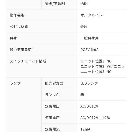
透明/不透明
透明
動作機能
オルタネイト
ベゼル材質
金属
負荷
一般負荷用
最小適用負荷
DC5V 6mA
スイッチユニット構成
ユニット位置1: NO
ユニット位置2: 点灯ユニット
ユニット位置3: NO
ランプ
照光部方式
LEDランプ
ランプ色
赤
定格電圧
AC/DC12V
※1 対応状況
使用電圧
AC/DC12V±10%
定格電流
12mA
対応済み：EU RoHS指令（10物質）の