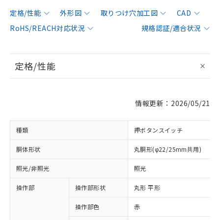
定格/性能
外形図
取りつけ穴加工図
CAD
RoHS/REACH対応状況
規格認証/適合状況
定格/性能
情報更新：2026/05/21
種類
押ボタンスイッチ
胴体形状
丸胴形(φ22/25mm共用)
照光/非照光
照光
操作部
操作部形状
丸形 平形
操作部色
赤