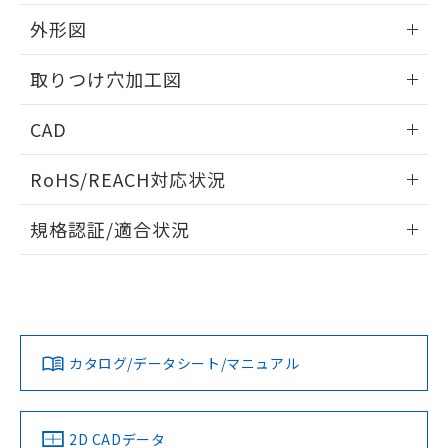
51物質の非含有証明書（当社基準）
の共同利用に関して"
の「1.共同利
※本証明書は発行日時点で非含有を証明す
外形図
用者の範囲」に記載されている法人を
るもので、過去に遡って非含有を証明する
指します。
ものではありません。
情報更新：2026/05/21
取りつけ穴加工図
また、RoHS指令のフタル酸エステル類４
物質の対応では、対応完了までの期間は出
情報更新：2026/05/21
CAD
荷製品に未対応品が混在することから備考
欄に対応日を記載しておりました。
ログイン/会員登録いただくと、CADデータをダウンロー
既に当社にて対応品への在庫切替を完了
RoHS/REACH対応状況
ドすることができます。
していることから、特段のことがない限
り、2022年1月12日より割愛しておりま
情報更新：2026/7/29
規格認証/適合状況
す。
ログイン/会員登録
EU RoHS
注意事項・凡例
A22NL-MNA-TRA-P101-RBについての規格認証/適合状況に
ついては、「カスタマーサポートセンタ お客様相談室」また
は貴社担当オムロン営業員または販売店にお問い合わせくだ
対応状況
対応予定月
※1
※2
さい。
ダウンロードデータをご利用いただく前に、以下を必ずお読
みください。
カタログ/データシート/マニュアル
対応済み
ソフトウェアの使用条件
お問い合わせ
中国 RoHS
注意事項・凡例
2D CADデータ