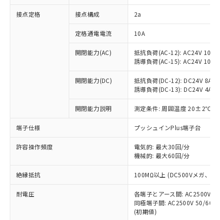
非含有に対応した製品が提供可能な商品で
接点定格
接点構成
2a
す。
対応予定：EU RoHS指令（10物質）の非含
ご利用条件
定格通電電流
10A
有に対応した製品に切り替える予定のある
商品です。
開閉能力(AC)
抵抗負荷(AC-12): AC24V 10A/A
対応予定なし：EU RoHS指令（10物質）の
誘導負荷(AC-15): AC24V 10A/AC
以下の条件をお読みいただき、同意のうえ
非含有に非対応の商品で、対応品を出す予
ご利用ください。
定はありません。
開閉能力(DC)
抵抗負荷(DC-12): DC24V 8A/DC
調査・確認中：EU RoHS指令（10物質）の
誘導負荷(DC-13): DC24V 4A/DC
本サービスは、当社制御機器事業取扱
※1 中国RoHS○×表
非含有の対応状況を調査中または確認中の
商品の当社在庫状況および標準価格
開閉能力説明
測定条件: 周囲温度 20±2℃、
商品です。
(税抜)を提供させていただくもので
「○」：最大均質材料含有率が中国RoHSの
非該当品：ライセンス料など無形物で、有
す。
端子仕様
プッシュインPlus端子台
基準値以下であることを示します。
害物質有無と関係のない商品です。
当社制御機器事業取扱商品の中には、
「×」：最大均質材料含有率が中国RoHSの
仕入先様の事情により、非含有部品として
本サービスの対象外となる商品もある
許容操作頻度
電気的: 最大30回/分
基準値を超えていることを示します。
いたものが、含有品と判明した場合などや
当社は、これら貴社製品のうち、外国
ことをご了承ください。
機械的: 最大60回/分
「－」：未確認です。当社販売部門へお問
むを得ず変更することがあります。
為替および外国貿易法に定める商品
在庫状況および標準価格照会結果は、
い合わせください。
（以下｢規制貨物等」という）を輸出
絶縁抵抗
100MΩ以上 (DC500Vメガ、
記載している更新日時点での社内デー
*EU RoHS指令（10物質）：
または国外への提供する場合は、日本
記
タに基づき作成されるものであり、閲
説明
鉛(Pb) 1000ppm以下、 水銀(Hg) 1000ppm以下、 カド
*中国RoHS10物質の基準値 (GB/T26572)：
国政府の輸出許可(または役務取引許
耐電圧
各端子とアース間: AC2500V 50/
号
覧された時点での実際の在庫および標
ミウム(Cd) 100ppm以下、
Pb(鉛) :1000ppm、 Hg(水銀) : 1000ppm、 Cd(カドミウ
同極端子間: AC2500V 50/60
可)を取得するなどの必要な手続きを
六価クロム(Cr(Ⅵ)) 1000ppm以下、ポリ臭化ビフェニル
ム) : 100ppm、
準価格とは異なる場合があることをご
類(PBB) 1000ppm以下、ポリ臭化ジフェニルエーテル類
(初期値)
Cr(Ⅵ)(六価クロム) : 1000ppm、 PBBs(ポリ臭化ビフェ
とります。
了承ください。
(PBDE) 1000ppm以下、フタル酸ビス(2-エチルヘキシ