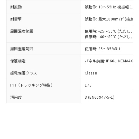
○
一定数以上の在庫あり
ニル類) : 1000ppm、 PBDEs(ポリ臭化ジフェニルエーテ
当社は規制貨物を破棄する場合は、完
ル) (DEHP)(別名：DOP) 1000ppm以下、フタル酸ブチ
正式な納期状況および標準価格はお客
ル類) : 1000ppm、
耐振動
誤動作: 10～55Hz 複振幅 1.
ルベンジル（BBP） 1000ppm以下、フタル酸ジブチル
全に破砕するなど、違法に輸出されな
DBP(フタル酸ジブチル) : 1000ppm、 DIBP(フタル酸ジ
様のお取引先、またはお客様担当のオ
（DBP） 1000ppm以下、フタル酸ジイソブチル
イソブチル) : 1000ppm、 BBP(フタル酸ブチルベンジ
△
一定数には満たないが在庫あり
いよう必要な手段を講じます。
ムロン制御機器販売店・当社販売員に
(DIBP) 1000ppm以下
2
耐衝撃
ル) : 1000ppm、
誤動作: 最大1000m/s
(接点開
当社は貴社製品を、核兵器、ミサイ
但し、RoHS指令で産業用監視および制御機器に対する
DEHP(フタル酸ビス(2-エチルヘキシル)) : 1000ppm
ご相談ください。
適用除外項目は除く。
ル、化学兵器、生物兵器またはその他
－
在庫なし(最新の在庫状況につ
オムロン制御機器販売店や当社販売拠
周囲温度範囲
使用時: -25～55℃ (ただし
フタル酸エステル類の４物質については閾値を超える意
武器並びにこれらの製造装置等に一切
いては、お客様のお取引先、ま
図的な使用がないことを確認しています。
保存時: -40～80℃ (ただし
点は「
販売ネットワーク
」をご確認
※2 環境保護使用期限
使用いたしません。
たはお客様担当のオムロン制御
ください。
当社は、貴社製品を第三者に販売する
周囲湿度範囲
使用時: 35～85%RH
機器販売店・当社販売員にご確
在庫状況および標準価格結果を当社の
※2 対応予定月
「ｅ」：有害物質（10物質）のすべてが基
場合は、上記1、2および3の内容を当
認ください)
事前の承諾なく第三者に漏洩または開
準値以下であることを示します。
保護構造
パネル前面: IP66、NEMA4X, N
該第三者に通知します。また当社は、
示しないようお願いします。
部品在庫の切り替え状況などにより、予定
「10」：通常の使用状況下において有害物
販売先および販売に係わる関係者が違
マイパーツ機能（部品リスト作成サー
空
受注生産機種、また在庫状況の
感電保護クラス
Class II
月が前後することがあります。
質が外部に漏えいし、環境に深刻な影響を
法に輸出するおそれがある場合は、取
ビス）をご利用いただくには、I-Web
白
情報を公開していない機種
及ぼさない年数を意味します。
り引きをいたしません。
メンバーズにご登録されている必要が
PTI（トラッキング特性）
175
「－」：未確認です。当社販売部門へお問
あります。
い合わせください。
お客様が当ウェブサイト上で当社にご
汚染度
3 (EN60947-5-1)
※3 非含有証明書ダウンロード
登録された部品リストについて、当社
および当社の共同利用者が、当社の製
下記の非含有証明書をダウンロードするこ
品・サービスに関するお客様との取
とができます。
合意する
キャンセル
引・商談に必要な範囲で利用すること
をご了承ください。
EU RoHS指令（10物質）の非含有証明書
※当社の共同利用者とは、
"個人情報