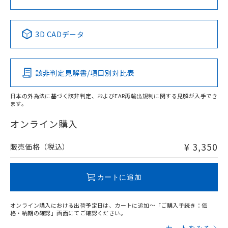
中国 RoHS表
※1 ※2
3D CADデータ
Pb
Hg
Cd
Cr(VI)
該非判定見解書/項目別対比表
X
O
O
O
日本の外為法に基づく該非判定、およびEAR再輸出規制に関する見解が入手でき
ます。
"対応済み"や非含有の記載がされた商品であっても、流通
在庫等で未対応品が混在する可能性があります。
オンライン購入
非含有品が必要な際は、弊社営業部門もしくは販売店へお
問い合わせください。
¥ 3,350
販売価格（税込）
この製品のRoHS/REACH対応状況ページへ
カートに追加
オンライン購入における出荷予定日は、カートに追加～「ご購入手続き：価
格・納期の確認」画面にてご確認ください。