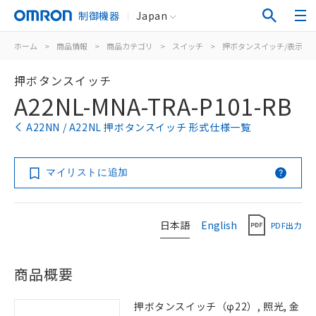
制御機器
Japan
ホーム
>
商品情報
>
商品カテゴリ
>
スイッチ
>
押ボタンスイッチ/表示灯
押ボタンスイッチ
A22NL-MNA-TRA-P101-RB
A22NN / A22NL 押ボタンスイッチ 形式仕様一覧
マイリストに追加
日本語
English
PDF出力
商品概要
押ボタンスイッチ（φ22）, 照光, 金