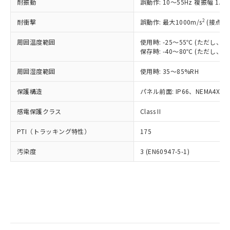
当社は規制貨物を破棄する場合は、完
耐振動
ル) (DEHP)(別名：DOP) 1000ppm以下、フタル酸ブチ
誤動作: 10～55Hz 複振幅 1.
正式な納期状況および標準価格はお客
ル類) : 1000ppm、
ルベンジル（BBP） 1000ppm以下、フタル酸ジブチル
全に破砕するなど、違法に輸出されな
DBP(フタル酸ジブチル) : 1000ppm、 DIBP(フタル酸ジ
様のお取引先、またはお客様担当のオ
（DBP） 1000ppm以下、フタル酸ジイソブチル
イソブチル) : 1000ppm、 BBP(フタル酸ブチルベンジ
△
一定数には満たないが在庫あり
いよう必要な手段を講じます。
2
耐衝撃
誤動作: 最大1000m/s
(接点開
ムロン制御機器販売店・当社販売員に
(DIBP) 1000ppm以下
ル) : 1000ppm、
当社は貴社製品を、核兵器、ミサイ
但し、RoHS指令で産業用監視および制御機器に対する
DEHP(フタル酸ビス(2-エチルヘキシル)) : 1000ppm
ご相談ください。
適用除外項目は除く。
周囲温度範囲
使用時: -25～55℃ (ただし
ル、化学兵器、生物兵器またはその他
－
在庫なし(最新の在庫状況につ
オムロン制御機器販売店や当社販売拠
フタル酸エステル類の４物質については閾値を超える意
保存時: -40～80℃ (ただし
武器並びにこれらの製造装置等に一切
いては、お客様のお取引先、ま
図的な使用がないことを確認しています。
点は「
販売ネットワーク
」をご確認
※2 環境保護使用期限
使用いたしません。
たはお客様担当のオムロン制御
ください。
周囲湿度範囲
使用時: 35～85%RH
当社は、貴社製品を第三者に販売する
機器販売店・当社販売員にご確
在庫状況および標準価格結果を当社の
※2 対応予定月
「ｅ」：有害物質（10物質）のすべてが基
場合は、上記1、2および3の内容を当
認ください)
事前の承諾なく第三者に漏洩または開
保護構造
パネル前面: IP66、NEMA4X, N
準値以下であることを示します。
該第三者に通知します。また当社は、
示しないようお願いします。
部品在庫の切り替え状況などにより、予定
「10」：通常の使用状況下において有害物
販売先および販売に係わる関係者が違
マイパーツ機能（部品リスト作成サー
感電保護クラス
Class II
空
受注生産機種、また在庫状況の
月が前後することがあります。
質が外部に漏えいし、環境に深刻な影響を
法に輸出するおそれがある場合は、取
ビス）をご利用いただくには、I-Web
白
情報を公開していない機種
及ぼさない年数を意味します。
り引きをいたしません。
PTI（トラッキング特性）
175
メンバーズにご登録されている必要が
「－」：未確認です。当社販売部門へお問
あります。
い合わせください。
汚染度
3 (EN60947-5-1)
お客様が当ウェブサイト上で当社にご
※3 非含有証明書ダウンロード
登録された部品リストについて、当社
および当社の共同利用者が、当社の製
下記の非含有証明書をダウンロードするこ
品・サービスに関するお客様との取
とができます。
合意する
キャンセル
引・商談に必要な範囲で利用すること
をご了承ください。
EU RoHS指令（10物質）の非含有証明書
※当社の共同利用者とは、
"個人情報
51物質の非含有証明書（当社基準）