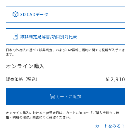
中国 RoHS表
※1 ※2
3D CADデータ
Pb
Hg
Cd
Cr(VI)
該非判定見解書/項目別対比表
X
O
O
O
日本の外為法に基づく該非判定、およびEAR再輸出規制に関する見解が入手でき
ます。
"対応済み"や非含有の記載がされた商品であっても、流通
在庫等で未対応品が混在する可能性があります。
オンライン購入
非含有品が必要な際は、弊社営業部門もしくは販売店へお
問い合わせください。
¥ 2,910
販売価格（税込）
この製品のRoHS/REACH対応状況ページへ
カートに追加
オンライン購入における出荷予定日は、カートに追加～「ご購入手続き：価
格・納期の確認」画面にてご確認ください。
カートをみる