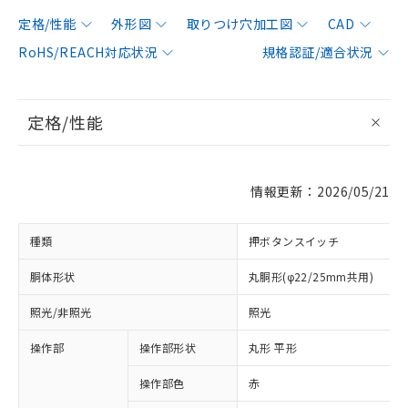
定格/性能
外形図
取りつけ穴加工図
CAD
RoHS/REACH対応状況
規格認証/適合状況
定格/性能
情報更新：2026/05/21
種類
押ボタンスイッチ
胴体形状
丸胴形(φ22/25mm共用)
照光/非照光
照光
操作部
操作部形状
丸形 平形
操作部色
赤