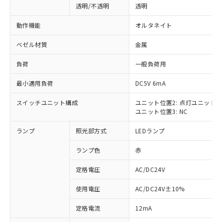
透明/不透明
透明
動作機能
オルタネイト
ベゼル材質
金属
負荷
一般負荷用
最小適用負荷
DC5V 6mA
スイッチユニット構成
ユニット位置2: 点灯ユニット
ユニット位置3: NC
ランプ
照光部方式
LEDランプ
ランプ色
赤
定格電圧
AC/DC24V
使用電圧
AC/DC24V±10%
※1 対応状況
定格電流
12mA
対応済み：EU RoHS指令（10物質）の