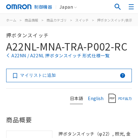
制御機器
Japan
ホーム
>
商品情報
>
商品カテゴリ
>
スイッチ
>
押ボタンスイッチ/表示灯
押ボタンスイッチ
A22NL-MNA-TRA-P002-RC
A22NN / A22NL 押ボタンスイッチ 形式仕様一覧
マイリストに追加
日本語
English
PDF出力
商品概要
押ボタンスイッチ（φ22）, 照光, 金