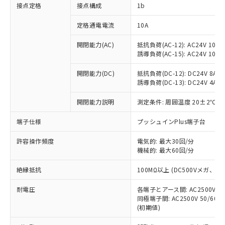
非含有に対応した製品が提供可能な商品で
接点定格
接点構成
1b
す。
対応予定：EU RoHS指令（10物質）の非含
定格通電電流
10A
ご利用条件
有に対応した製品に切り替える予定のある
商品です。
開閉能力(AC)
抵抗負荷(AC-12): AC24V 10A/A
誘導負荷(AC-15): AC24V 10A/AC
対応予定なし：EU RoHS指令（10物質）の
以下の条件をお読みいただき、同意のうえ
非含有に非対応の商品で、対応品を出す予
ご利用ください。
開閉能力(DC)
抵抗負荷(DC-12): DC24V 8A/DC
定はありません。
誘導負荷(DC-13): DC24V 4A/DC
調査・確認中：EU RoHS指令（10物質）の
本サービスは、当社制御機器事業取扱
※1 中国RoHS○×表
非含有の対応状況を調査中または確認中の
商品の当社在庫状況および標準価格
開閉能力説明
測定条件: 周囲温度 20±2℃、
商品です。
(税抜)を提供させていただくもので
「○」：最大均質材料含有率が中国RoHSの
非該当品：ライセンス料など無形物で、有
端子仕様
プッシュインPlus端子台
す。
基準値以下であることを示します。
害物質有無と関係のない商品です。
当社制御機器事業取扱商品の中には、
「×」：最大均質材料含有率が中国RoHSの
仕入先様の事情により、非含有部品として
許容操作頻度
電気的: 最大30回/分
本サービスの対象外となる商品もある
基準値を超えていることを示します。
いたものが、含有品と判明した場合などや
機械的: 最大60回/分
当社は、これら貴社製品のうち、外国
ことをご了承ください。
「－」：未確認です。当社販売部門へお問
むを得ず変更することがあります。
為替および外国貿易法に定める商品
在庫状況および標準価格照会結果は、
い合わせください。
絶縁抵抗
100MΩ以上 (DC500Vメガ、
（以下｢規制貨物等」という）を輸出
記載している更新日時点での社内デー
*EU RoHS指令（10物質）：
または国外への提供する場合は、日本
記
タに基づき作成されるものであり、閲
説明
耐電圧
鉛(Pb) 1000ppm以下、 水銀(Hg) 1000ppm以下、 カド
各端子とアース間: AC2500V 50/
*中国RoHS10物質の基準値 (GB/T26572)：
国政府の輸出許可(または役務取引許
号
覧された時点での実際の在庫および標
ミウム(Cd) 100ppm以下、
Pb(鉛) :1000ppm、 Hg(水銀) : 1000ppm、 Cd(カドミウ
同極端子間: AC2500V 50/60
可)を取得するなどの必要な手続きを
六価クロム(Cr(Ⅵ)) 1000ppm以下、ポリ臭化ビフェニル
ム) : 100ppm、
準価格とは異なる場合があることをご
(初期値)
類(PBB) 1000ppm以下、ポリ臭化ジフェニルエーテル類
Cr(Ⅵ)(六価クロム) : 1000ppm、 PBBs(ポリ臭化ビフェ
とります。
了承ください。
(PBDE) 1000ppm以下、フタル酸ビス(2-エチルヘキシ
○
一定数以上の在庫あり
ニル類) : 1000ppm、 PBDEs(ポリ臭化ジフェニルエーテ