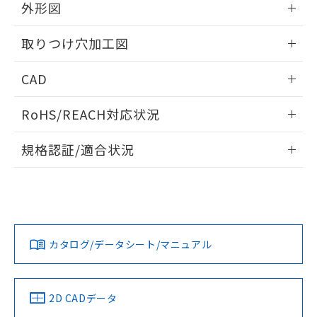
の共同利用に関して"
の「1.共同利
外形図
※本証明書は発行日時点で非含有を証明す
用者の範囲」に記載されている法人を
るもので、過去に遡って非含有を証明する
指します。
情報更新：2026/05/21
ものではありません。
取りつけ穴加工図
また、RoHS指令のフタル酸エステル類４
物質の対応では、対応完了までの期間は出
情報更新：2026/05/21
CAD
荷製品に未対応品が混在することから備考
欄に対応日を記載しておりました。
ログイン/会員登録いただくと、CADデータをダウンロー
RoHS/REACH対応状況
既に当社にて対応品への在庫切替を完了
ドすることができます。
していることから、特段のことがない限
情報更新：2026/7/29
り、2022年1月12日より割愛しておりま
規格認証/適合状況
す。
ログイン/会員登録
EU RoHS
注意事項・凡例
A22NL-MNA-TRA-P002-RCについての規格認証/適合状況に
ついては、「カスタマーサポートセンタ お客様相談室」また
は貴社担当オムロン営業員または販売店にお問い合わせくだ
対応状況
対応予定月
※1
※2
さい。
ダウンロードデータをご利用いただく前に、以下を必ずお読
みください。
カタログ/データシート/マニュアル
対応済み
ソフトウェアの使用条件
お問い合わせ
中国 RoHS
注意事項・凡例
2D CADデータ