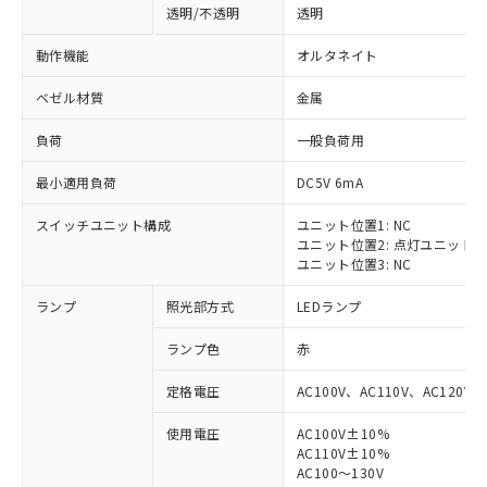
透明/不透明
透明
動作機能
オルタネイト
ベゼル材質
金属
負荷
一般負荷用
最小適用負荷
DC5V 6mA
スイッチユニット構成
ユニット位置1: NC
ユニット位置2: 点灯ユニット
ユニット位置3: NC
ランプ
照光部方式
LEDランプ
ランプ色
赤
定格電圧
AC100V、AC110V、AC120V
使用電圧
AC100V±10%
※1 対応状況
AC110V±10%
AC100～130V