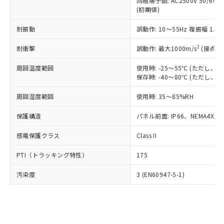
類(PBB) 1000ppm以下、ポリ臭化ジフェニルエーテル類
同極端子間: AC2500V 50/60
Cr(Ⅵ)(六価クロム) : 1000ppm、 PBBs(ポリ臭化ビフェ
とります。
了承ください。
(PBDE) 1000ppm以下、フタル酸ビス(2-エチルヘキシ
○
一定数以上の在庫あり
ニル類) : 1000ppm、 PBDEs(ポリ臭化ジフェニルエーテ
(初期値)
当社は規制貨物を破棄する場合は、完
ル) (DEHP)(別名：DOP) 1000ppm以下、フタル酸ブチ
正式な納期状況および標準価格はお客
ル類) : 1000ppm、
ルベンジル（BBP） 1000ppm以下、フタル酸ジブチル
全に破砕するなど、違法に輸出されな
DBP(フタル酸ジブチル) : 1000ppm、 DIBP(フタル酸ジ
様のお取引先、またはお客様担当のオ
耐振動
誤動作: 10～55Hz 複振幅 1.
（DBP） 1000ppm以下、フタル酸ジイソブチル
イソブチル) : 1000ppm、 BBP(フタル酸ブチルベンジ
△
一定数には満たないが在庫あり
いよう必要な手段を講じます。
ムロン制御機器販売店・当社販売員に
(DIBP) 1000ppm以下
ル) : 1000ppm、
当社は貴社製品を、核兵器、ミサイ
但し、RoHS指令で産業用監視および制御機器に対する
DEHP(フタル酸ビス(2-エチルヘキシル)) : 1000ppm
ご相談ください。
2
耐衝撃
誤動作: 最大1000m/s
(接点開
適用除外項目は除く。
ル、化学兵器、生物兵器またはその他
－
在庫なし(最新の在庫状況につ
オムロン制御機器販売店や当社販売拠
フタル酸エステル類の４物質については閾値を超える意
武器並びにこれらの製造装置等に一切
いては、お客様のお取引先、ま
周囲温度範囲
図的な使用がないことを確認しています。
使用時: -25～55℃ (ただし
点は「
販売ネットワーク
」をご確認
※2 環境保護使用期限
使用いたしません。
保存時: -40～80℃ (ただし
たはお客様担当のオムロン制御
ください。
当社は、貴社製品を第三者に販売する
機器販売店・当社販売員にご確
在庫状況および標準価格結果を当社の
※2 対応予定月
「ｅ」：有害物質（10物質）のすべてが基
周囲湿度範囲
使用時: 35～85%RH
場合は、上記1、2および3の内容を当
認ください)
事前の承諾なく第三者に漏洩または開
準値以下であることを示します。
該第三者に通知します。また当社は、
示しないようお願いします。
保護構造
パネル前面: IP66、NEMA4X, N
部品在庫の切り替え状況などにより、予定
「10」：通常の使用状況下において有害物
販売先および販売に係わる関係者が違
マイパーツ機能（部品リスト作成サー
空
受注生産機種、また在庫状況の
月が前後することがあります。
質が外部に漏えいし、環境に深刻な影響を
法に輸出するおそれがある場合は、取
ビス）をご利用いただくには、I-Web
白
情報を公開していない機種
感電保護クラス
Class II
及ぼさない年数を意味します。
り引きをいたしません。
メンバーズにご登録されている必要が
「－」：未確認です。当社販売部門へお問
あります。
PTI（トラッキング特性）
175
い合わせください。
お客様が当ウェブサイト上で当社にご
※3 非含有証明書ダウンロード
登録された部品リストについて、当社
汚染度
3 (EN60947-5-1)
および当社の共同利用者が、当社の製
下記の非含有証明書をダウンロードするこ
品・サービスに関するお客様との取
とができます。
合意する
キャンセル
引・商談に必要な範囲で利用すること
をご了承ください。
EU RoHS指令（10物質）の非含有証明書