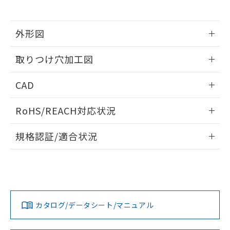
※当社の共同利用者とは、
"個人情報
51物質の非含有証明書（当社基準）
の共同利用に関して"
の「1.共同利
※本証明書は発行日時点で非含有を証明す
用者の範囲」に記載されている法人を
るもので、過去に遡って非含有を証明する
外形図
指します。
ものではありません。
情報更新：2026/05/21
また、RoHS指令のフタル酸エステル類４
取りつけ穴加工図
物質の対応では、対応完了までの期間は出
荷製品に未対応品が混在することから備考
情報更新：2026/05/21
CAD
欄に対応日を記載しておりました。
既に当社にて対応品への在庫切替を完了
ログイン/会員登録いただくと、CADデータをダウンロー
していることから、特段のことがない限
RoHS/REACH対応状況
ドすることができます。
り、2022年1月12日より割愛しておりま
す。
情報更新：2026/7/29
規格認証/適合状況
ログイン/会員登録
EU RoHS
注意事項・凡例
UL認証
CSA認証
CEマーキング
Yes
Yes
Yes
対応状況
対応予定月
※1
※2
ダウンロードデータをご利用いただく前に、以下を必ずお読
みください。
カタログ/データシート/マニュアル
対応済み
ソフトウェアの使用条件
LR型式承認
DNV型式承認
BV型式承認
KR型式承
（イギリス
（ノルウェー
（フランス
（韓国