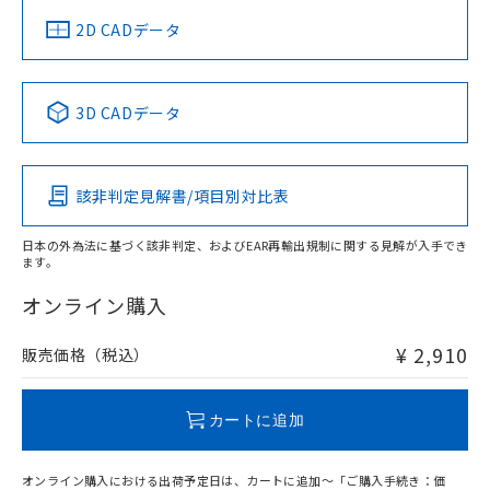
船舶規格）
船舶規格）
船舶規格）
船舶規格
中国 RoHS
注意事項・凡例
2D CADデータ
No
No
No
No
中国 RoHS表
※1 ※2
3D CADデータ
この製品の規格認証/適合状況ページへ
Pb
Hg
Cd
Cr(VI)
その他の認証はこちらのページからご検索ください
該非判定見解書/項目別対比表
O
O
O
O
日本の外為法に基づく該非判定、およびEAR再輸出規制に関する見解が入手でき
ます。
"対応済み"や非含有の記載がされた商品であっても、流通
在庫等で未対応品が混在する可能性があります。
オンライン購入
非含有品が必要な際は、弊社営業部門もしくは販売店へお
問い合わせください。
¥ 2,910
販売価格（税込）
この製品のRoHS/REACH対応状況ページへ
カートに追加
オンライン購入における出荷予定日は、カートに追加～「ご購入手続き：価