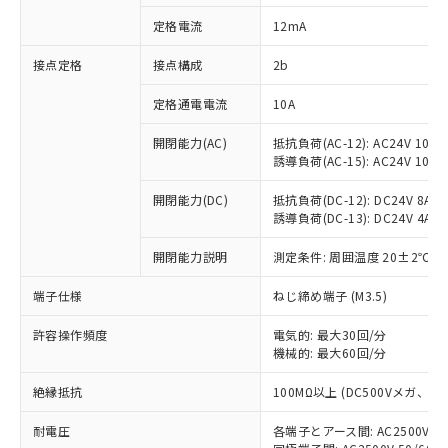
対応済み：EU RoHS指令（10物質）の
定格電流
12mA
非含有に対応した製品が提供可能な商品で
す。
接点定格
接点構成
2b
対応予定：EU RoHS指令（10物質）の非含
ご利用条件
有に対応した製品に切り替える予定のある
定格通電電流
10A
商品です。
対応予定なし：EU RoHS指令（10物質）の
開閉能力(AC)
抵抗負荷(AC-12): AC24V 10A/A
以下の条件をお読みいただき、同意のうえ
非含有に非対応の商品で、対応品を出す予
誘導負荷(AC-15): AC24V 10A/AC
ご利用ください。
定はありません。
調査・確認中：EU RoHS指令（10物質）の
開閉能力(DC)
抵抗負荷(DC-12): DC24V 8A/DC
本サービスは、当社制御機器事業取扱
※1 中国RoHS○×表
誘導負荷(DC-13): DC24V 4A/DC
非含有の対応状況を調査中または確認中の
商品の当社在庫状況および標準価格
商品です。
(税抜)を提供させていただくもので
開閉能力説明
測定条件: 周囲温度 20±2℃、
「○」：最大均質材料含有率が中国RoHSの
非該当品：ライセンス料など無形物で、有
す。
基準値以下であることを示します。
害物質有無と関係のない商品です。
当社制御機器事業取扱商品の中には、
端子仕様
ねじ締め端子 (M3.5)
「×」：最大均質材料含有率が中国RoHSの
仕入先様の事情により、非含有部品として
本サービスの対象外となる商品もある
基準値を超えていることを示します。
いたものが、含有品と判明した場合などや
当社は、これら貴社製品のうち、外国
ことをご了承ください。
許容操作頻度
電気的: 最大30回/分
「－」：未確認です。当社販売部門へお問
むを得ず変更することがあります。
為替および外国貿易法に定める商品
機械的: 最大60回/分
在庫状況および標準価格照会結果は、
い合わせください。
（以下｢規制貨物等」という）を輸出
記載している更新日時点での社内デー
*EU RoHS指令（10物質）：
または国外への提供する場合は、日本
絶縁抵抗
100MΩ以上 (DC500Vメガ、
記
タに基づき作成されるものであり、閲
説明
鉛(Pb) 1000ppm以下、 水銀(Hg) 1000ppm以下、 カド
*中国RoHS10物質の基準値 (GB/T26572)：
国政府の輸出許可(または役務取引許
号
覧された時点での実際の在庫および標
ミウム(Cd) 100ppm以下、
Pb(鉛) :1000ppm、 Hg(水銀) : 1000ppm、 Cd(カドミウ
耐電圧
各端子とアース間: AC2500V 50/
可)を取得するなどの必要な手続きを
六価クロム(Cr(Ⅵ)) 1000ppm以下、ポリ臭化ビフェニル
ム) : 100ppm、
準価格とは異なる場合があることをご