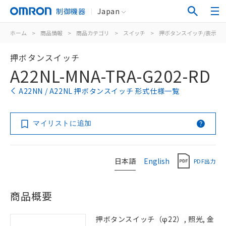
制御機器
Japan
ホーム
>
商品情報
>
商品カテゴリ
>
スイッチ
>
押ボタンスイッチ/表示灯
押ボタンスイッチ
A22NL-MNA-TRA-G202-RD
A22NN / A22NL 押ボタンスイッチ 形式仕様一覧
マイリストに追加
日本語
English
PDF出力
商品概要
押ボタンスイッチ（φ22）, 照光, 金