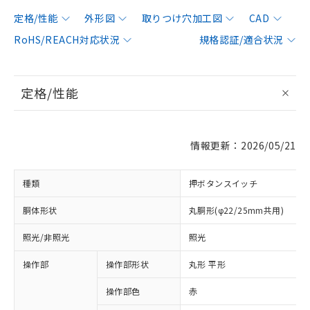
定格/性能
外形図
取りつけ穴加工図
CAD
RoHS/REACH対応状況
規格認証/適合状況
定格/性能
情報更新：2026/05/21
種類
押ボタンスイッチ
胴体形状
丸胴形(φ22/25mm共用)
照光/非照光
照光
操作部
操作部形状
丸形 平形
操作部色
赤