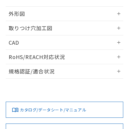
51物質の非含有証明書（当社基準）
の共同利用に関して"
の「1.共同利
※本証明書は発行日時点で非含有を証明す
用者の範囲」に記載されている法人を
外形図
るもので、過去に遡って非含有を証明する
指します。
ものではありません。
情報更新：2026/05/21
取りつけ穴加工図
また、RoHS指令のフタル酸エステル類４
物質の対応では、対応完了までの期間は出
情報更新：2026/05/21
荷製品に未対応品が混在することから備考
CAD
欄に対応日を記載しておりました。
既に当社にて対応品への在庫切替を完了
ログイン/会員登録いただくと、CADデータをダウンロー
RoHS/REACH対応状況
していることから、特段のことがない限
ドすることができます。
り、2022年1月12日より割愛しておりま
情報更新：2026/7/29
す。
規格認証/適合状況
ログイン/会員登録
EU RoHS
注意事項・凡例
UL認証
CSA認証
CEマーキング
Yes
Yes
Yes
対応状況
対応予定月
※1
※2
ダウンロードデータをご利用いただく前に、以下を必ずお読
みください。
カタログ/データシート/マニュアル
対応済み
ソフトウェアの使用条件
LR型式承認
DNV型式承認
BV型式承認
KR型式承
（イギリス
（ノルウェー
（フランス
（韓国
船舶規格）
船舶規格）
船舶規格）
船舶規格