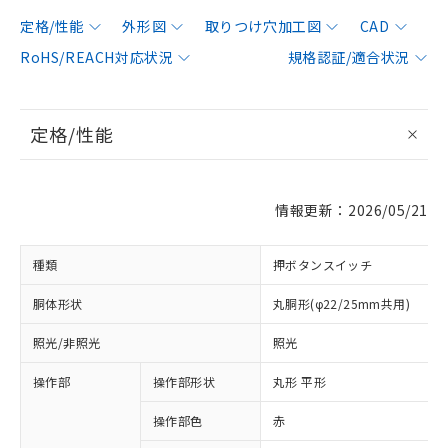
定格/性能
外形図
取りつけ穴加工図
CAD
RoHS/REACH対応状況
規格認証/適合状況
定格/性能
情報更新：2026/05/21
種類
押ボタンスイッチ
胴体形状
丸胴形(φ22/25mm共用)
照光/非照光
照光
操作部
操作部形状
丸形 平形
操作部色
赤