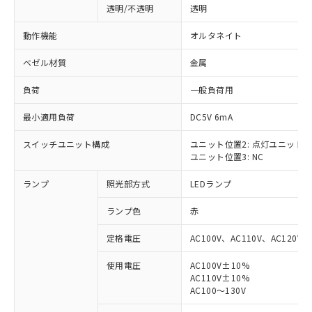
透明/不透明
透明
動作機能
オルタネイト
ベゼル材質
金属
負荷
一般負荷用
最小適用負荷
DC5V 6mA
スイッチユニット構成
ユニット位置2: 点灯ユニット
ユニット位置3: NC
ランプ
照光部方式
LEDランプ
ランプ色
赤
定格電圧
AC100V、AC110V、AC120V
使用電圧
AC100V±10%
AC110V±10%
※1 対応状況
AC100～130V