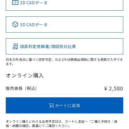
中国 RoHS
注意事項・凡例
2D CADデータ
No
No
No
No
中国 RoHS表
※1 ※2
3D CADデータ
この製品の規格認証/適合状況ページへ
Pb
Hg
Cd
Cr(VI)
その他の認証はこちらのページからご検索ください
該非判定見解書/項目別対比表
O
O
O
O
日本の外為法に基づく該非判定、およびEAR再輸出規制に関する見解が入手でき
ます。
"対応済み"や非含有の記載がされた商品であっても、流通
在庫等で未対応品が混在する可能性があります。
オンライン購入
非含有品が必要な際は、弊社営業部門もしくは販売店へお
問い合わせください。
¥ 2,580
販売価格（税込）
この製品のRoHS/REACH対応状況ページへ
カートに追加
オンライン購入における出荷予定日は、カートに追加～「ご購入手続き：価
格・納期の確認」画面にてご確認ください。