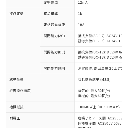
対応済み：EU RoHS指令（10物質）の
定格電流
12mA
非含有に対応した製品が提供可能な商品で
す。
接点定格
接点構成
1b
対応予定：EU RoHS指令（10物質）の非含
ご利用条件
有に対応した製品に切り替える予定のある
定格通電電流
10A
商品です。
開閉能力(AC)
抵抗負荷(AC-12): AC24V 10A/A
対応予定なし：EU RoHS指令（10物質）の
以下の条件をお読みいただき、同意のうえ
誘導負荷(AC-15): AC24V 10A/AC
非含有に非対応の商品で、対応品を出す予
ご利用ください。
定はありません。
開閉能力(DC)
抵抗負荷(DC-12): DC24V 8A/DC
調査・確認中：EU RoHS指令（10物質）の
本サービスは、当社制御機器事業取扱
誘導負荷(DC-13): DC24V 4A/DC
※1 中国RoHS○×表
非含有の対応状況を調査中または確認中の
商品の当社在庫状況および標準価格
商品です。
開閉能力説明
測定条件: 周囲温度 20±2℃、
(税抜)を提供させていただくもので
「○」：最大均質材料含有率が中国RoHSの
非該当品：ライセンス料など無形物で、有
す。
基準値以下であることを示します。
害物質有無と関係のない商品です。
端子仕様
ねじ締め端子 (M3.5)
当社制御機器事業取扱商品の中には、
「×」：最大均質材料含有率が中国RoHSの
仕入先様の事情により、非含有部品として
本サービスの対象外となる商品もある
基準値を超えていることを示します。
いたものが、含有品と判明した場合などや
許容操作頻度
電気的: 最大30回/分
当社は、これら貴社製品のうち、外国
ことをご了承ください。
「－」：未確認です。当社販売部門へお問
機械的: 最大60回/分
むを得ず変更することがあります。
為替および外国貿易法に定める商品
在庫状況および標準価格照会結果は、
い合わせください。
（以下｢規制貨物等」という）を輸出
記載している更新日時点での社内デー
絶縁抵抗
100MΩ以上 (DC500Vメガ、
*EU RoHS指令（10物質）：
または国外への提供する場合は、日本
記
タに基づき作成されるものであり、閲
説明
鉛(Pb) 1000ppm以下、 水銀(Hg) 1000ppm以下、 カド
*中国RoHS10物質の基準値 (GB/T26572)：
国政府の輸出許可(または役務取引許
号
覧された時点での実際の在庫および標
ミウム(Cd) 100ppm以下、
耐電圧
Pb(鉛) :1000ppm、 Hg(水銀) : 1000ppm、 Cd(カドミウ
各端子とアース間: AC2500V 50/
可)を取得するなどの必要な手続きを
六価クロム(Cr(Ⅵ)) 1000ppm以下、ポリ臭化ビフェニル
ム) : 100ppm、
準価格とは異なる場合があることをご
同極端子間: AC2500V 50/60
類(PBB) 1000ppm以下、ポリ臭化ジフェニルエーテル類
Cr(Ⅵ)(六価クロム) : 1000ppm、 PBBs(ポリ臭化ビフェ
とります。