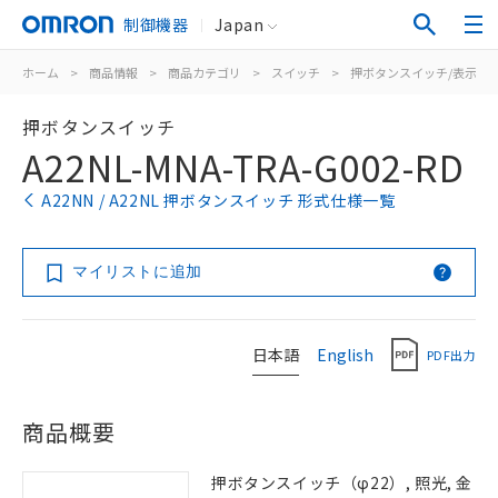
制御機器
Japan
ホーム
>
商品情報
>
商品カテゴリ
>
スイッチ
>
押ボタンスイッチ/表示灯
押ボタンスイッチ
A22NL-MNA-TRA-G002-RD
A22NN / A22NL 押ボタンスイッチ 形式仕様一覧
マイリストに追加
日本語
English
PDF出力
商品概要
押ボタンスイッチ（φ22）, 照光, 金