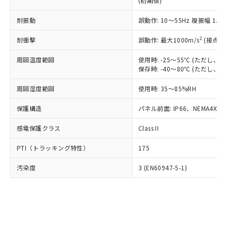
(初期値)
了承ください。
(PBDE) 1000ppm以下、フタル酸ビス(2-エチルヘキシ
○
一定数以上の在庫あり
ニル類) : 1000ppm、 PBDEs(ポリ臭化ジフェニルエーテ
当社は規制貨物を破棄する場合は、完
ル) (DEHP)(別名：DOP) 1000ppm以下、フタル酸ブチ
正式な納期状況および標準価格はお客
ル類) : 1000ppm、
ルベンジル（BBP） 1000ppm以下、フタル酸ジブチル
全に破砕するなど、違法に輸出されな
耐振動
DBP(フタル酸ジブチル) : 1000ppm、 DIBP(フタル酸ジ
誤動作: 10～55Hz 複振幅 1.
様のお取引先、またはお客様担当のオ
（DBP） 1000ppm以下、フタル酸ジイソブチル
イソブチル) : 1000ppm、 BBP(フタル酸ブチルベンジ
△
一定数には満たないが在庫あり
いよう必要な手段を講じます。
ムロン制御機器販売店・当社販売員に
(DIBP) 1000ppm以下
ル) : 1000ppm、
2
耐衝撃
誤動作: 最大1000m/s
(接点開
当社は貴社製品を、核兵器、ミサイ
但し、RoHS指令で産業用監視および制御機器に対する
DEHP(フタル酸ビス(2-エチルヘキシル)) : 1000ppm
ご相談ください。
適用除外項目は除く。
ル、化学兵器、生物兵器またはその他
－
在庫なし(最新の在庫状況につ
オムロン制御機器販売店や当社販売拠
フタル酸エステル類の４物質については閾値を超える意
周囲温度範囲
使用時: -25～55℃ (ただし
武器並びにこれらの製造装置等に一切
いては、お客様のお取引先、ま
図的な使用がないことを確認しています。
点は「
販売ネットワーク
」をご確認
保存時: -40～80℃ (ただし
※2 環境保護使用期限
使用いたしません。
たはお客様担当のオムロン制御
ください。
当社は、貴社製品を第三者に販売する
機器販売店・当社販売員にご確
在庫状況および標準価格結果を当社の
周囲湿度範囲
使用時: 35～85%RH
※2 対応予定月
「ｅ」：有害物質（10物質）のすべてが基
場合は、上記1、2および3の内容を当
認ください)
事前の承諾なく第三者に漏洩または開
準値以下であることを示します。
該第三者に通知します。また当社は、
示しないようお願いします。
保護構造
パネル前面: IP66、NEMA4X, N
部品在庫の切り替え状況などにより、予定
「10」：通常の使用状況下において有害物
販売先および販売に係わる関係者が違
マイパーツ機能（部品リスト作成サー
空
受注生産機種、また在庫状況の
月が前後することがあります。
質が外部に漏えいし、環境に深刻な影響を
法に輸出するおそれがある場合は、取
感電保護クラス
Class II
ビス）をご利用いただくには、I-Web
白
情報を公開していない機種
及ぼさない年数を意味します。
り引きをいたしません。
メンバーズにご登録されている必要が
「－」：未確認です。当社販売部門へお問
PTI（トラッキング特性）
175
あります。
い合わせください。
お客様が当ウェブサイト上で当社にご
※3 非含有証明書ダウンロード
汚染度
3 (EN60947-5-1)
登録された部品リストについて、当社
および当社の共同利用者が、当社の製
下記の非含有証明書をダウンロードするこ
品・サービスに関するお客様との取
とができます。
合意する
キャンセル
引・商談に必要な範囲で利用すること
をご了承ください。
EU RoHS指令（10物質）の非含有証明書
※当社の共同利用者とは、
"個人情報