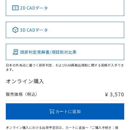
中国 RoHS
注意事項・凡例
2D CADデータ
中国 RoHS表
※1 ※2
3D CADデータ
Pb
Hg
Cd
Cr(VI)
該非判定見解書/項目別対比表
O
O
O
O
日本の外為法に基づく該非判定、およびEAR再輸出規制に関する見解が入手でき
ます。
"対応済み"や非含有の記載がされた商品であっても、流通
在庫等で未対応品が混在する可能性があります。
オンライン購入
非含有品が必要な際は、弊社営業部門もしくは販売店へお
問い合わせください。
¥ 3,570
販売価格（税込）
この製品のRoHS/REACH対応状況ページへ
カートに追加
オンライン購入における出荷予定日は、カートに追加～「ご購入手続き：価