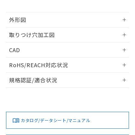
※当社の共同利用者とは、
"個人情報
51物質の非含有証明書（当社基準）
の共同利用に関して"
の「1.共同利
※本証明書は発行日時点で非含有を証明す
用者の範囲」に記載されている法人を
るもので、過去に遡って非含有を証明する
外形図
指します。
ものではありません。
情報更新：2026/05/21
また、RoHS指令のフタル酸エステル類４
取りつけ穴加工図
物質の対応では、対応完了までの期間は出
荷製品に未対応品が混在することから備考
情報更新：2026/05/21
CAD
欄に対応日を記載しておりました。
既に当社にて対応品への在庫切替を完了
ログイン/会員登録いただくと、CADデータをダウンロー
していることから、特段のことがない限
RoHS/REACH対応状況
ドすることができます。
り、2022年1月12日より割愛しておりま
す。
情報更新：2026/7/29
規格認証/適合状況
ログイン/会員登録
EU RoHS
注意事項・凡例
A22NL-MNA-TOA-P202-ODについての規格認証/適合状況に
ついては、「カスタマーサポートセンタ お客様相談室」また
は貴社担当オムロン営業員または販売店にお問い合わせくだ
対応状況
対応予定月
※1
※2
さい。
ダウンロードデータをご利用いただく前に、以下を必ずお読
みください。
カタログ/データシート/マニュアル
対応済み
ソフトウェアの使用条件
お問い合わせ