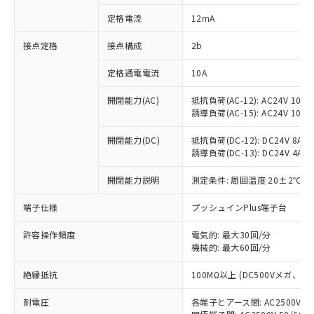
対応済み：EU RoHS指令（10物質）の
定格電流
12mA
非含有に対応した製品が提供可能な商品で
す。
接点定格
接点構成
2b
対応予定：EU RoHS指令（10物質）の非含
ご利用条件
有に対応した製品に切り替える予定のある
定格通電電流
10A
商品です。
対応予定なし：EU RoHS指令（10物質）の
開閉能力(AC)
抵抗負荷(AC-12): AC24V 10A/A
以下の条件をお読みいただき、同意のうえ
非含有に非対応の商品で、対応品を出す予
誘導負荷(AC-15): AC24V 10A/AC
ご利用ください。
定はありません。
調査・確認中：EU RoHS指令（10物質）の
開閉能力(DC)
抵抗負荷(DC-12): DC24V 8A/DC
本サービスは、当社制御機器事業取扱
※1 中国RoHS○×表
誘導負荷(DC-13): DC24V 4A/DC
非含有の対応状況を調査中または確認中の
商品の当社在庫状況および標準価格
商品です。
(税抜)を提供させていただくもので
開閉能力説明
測定条件: 周囲温度 20±2℃、
「○」：最大均質材料含有率が中国RoHSの
非該当品：ライセンス料など無形物で、有
す。
基準値以下であることを示します。
害物質有無と関係のない商品です。
当社制御機器事業取扱商品の中には、
端子仕様
プッシュインPlus端子台
「×」：最大均質材料含有率が中国RoHSの
仕入先様の事情により、非含有部品として
本サービスの対象外となる商品もある
基準値を超えていることを示します。
いたものが、含有品と判明した場合などや
当社は、これら貴社製品のうち、外国
ことをご了承ください。
許容操作頻度
電気的: 最大30回/分
「－」：未確認です。当社販売部門へお問
むを得ず変更することがあります。
為替および外国貿易法に定める商品
機械的: 最大60回/分
在庫状況および標準価格照会結果は、
い合わせください。
（以下｢規制貨物等」という）を輸出
記載している更新日時点での社内デー
*EU RoHS指令（10物質）：
または国外への提供する場合は、日本
絶縁抵抗
100MΩ以上 (DC500Vメガ、
記
タに基づき作成されるものであり、閲
説明
鉛(Pb) 1000ppm以下、 水銀(Hg) 1000ppm以下、 カド
*中国RoHS10物質の基準値 (GB/T26572)：
国政府の輸出許可(または役務取引許
号
覧された時点での実際の在庫および標
ミウム(Cd) 100ppm以下、
Pb(鉛) :1000ppm、 Hg(水銀) : 1000ppm、 Cd(カドミウ
耐電圧
各端子とアース間: AC2500V 50/
可)を取得するなどの必要な手続きを
六価クロム(Cr(Ⅵ)) 1000ppm以下、ポリ臭化ビフェニル
ム) : 100ppm、
準価格とは異なる場合があることをご