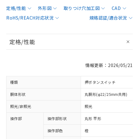
定格/性能
外形図
取りつけ穴加工図
CAD
RoHS/REACH対応状況
規格認証/適合状況
定格/性能
情報更新：2026/05/21
種類
押ボタンスイッチ
胴体形状
丸胴形(φ22/25mm共用)
照光/非照光
照光
操作部
操作部形状
丸形 平形
操作部色
橙