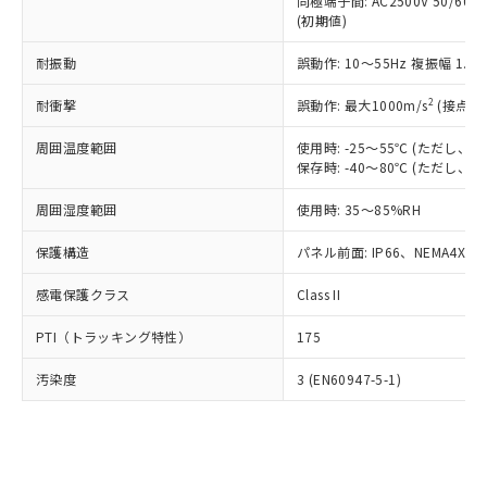
類(PBB) 1000ppm以下、ポリ臭化ジフェニルエーテル類
同極端子間: AC2500V 50/60
Cr(Ⅵ)(六価クロム) : 1000ppm、 PBBs(ポリ臭化ビフェ
とります。
了承ください。
(PBDE) 1000ppm以下、フタル酸ビス(2-エチルヘキシ
○
一定数以上の在庫あり
ニル類) : 1000ppm、 PBDEs(ポリ臭化ジフェニルエーテ
(初期値)
当社は規制貨物を破棄する場合は、完
ル) (DEHP)(別名：DOP) 1000ppm以下、フタル酸ブチ
正式な納期状況および標準価格はお客
ル類) : 1000ppm、
ルベンジル（BBP） 1000ppm以下、フタル酸ジブチル
全に破砕するなど、違法に輸出されな
DBP(フタル酸ジブチル) : 1000ppm、 DIBP(フタル酸ジ
様のお取引先、またはお客様担当のオ
耐振動
誤動作: 10～55Hz 複振幅 1.
（DBP） 1000ppm以下、フタル酸ジイソブチル
イソブチル) : 1000ppm、 BBP(フタル酸ブチルベンジ
△
一定数には満たないが在庫あり
いよう必要な手段を講じます。
ムロン制御機器販売店・当社販売員に
(DIBP) 1000ppm以下
ル) : 1000ppm、
当社は貴社製品を、核兵器、ミサイ
但し、RoHS指令で産業用監視および制御機器に対する
DEHP(フタル酸ビス(2-エチルヘキシル)) : 1000ppm
ご相談ください。
2
耐衝撃
誤動作: 最大1000m/s
(接点開
適用除外項目は除く。
ル、化学兵器、生物兵器またはその他
－
在庫なし(最新の在庫状況につ
オムロン制御機器販売店や当社販売拠
フタル酸エステル類の４物質については閾値を超える意
武器並びにこれらの製造装置等に一切
いては、お客様のお取引先、ま
周囲温度範囲
図的な使用がないことを確認しています。
使用時: -25～55℃ (ただし
点は「
販売ネットワーク
」をご確認
※2 環境保護使用期限
使用いたしません。
保存時: -40～80℃ (ただし
たはお客様担当のオムロン制御
ください。
当社は、貴社製品を第三者に販売する
機器販売店・当社販売員にご確
在庫状況および標準価格結果を当社の
※2 対応予定月
「ｅ」：有害物質（10物質）のすべてが基
周囲湿度範囲
使用時: 35～85%RH
場合は、上記1、2および3の内容を当
認ください)
事前の承諾なく第三者に漏洩または開
準値以下であることを示します。
該第三者に通知します。また当社は、
示しないようお願いします。
保護構造
パネル前面: IP66、NEMA4X, N
部品在庫の切り替え状況などにより、予定
「10」：通常の使用状況下において有害物
販売先および販売に係わる関係者が違
マイパーツ機能（部品リスト作成サー
空
受注生産機種、また在庫状況の
月が前後することがあります。
質が外部に漏えいし、環境に深刻な影響を
法に輸出するおそれがある場合は、取
ビス）をご利用いただくには、I-Web
白
情報を公開していない機種
感電保護クラス
Class II
及ぼさない年数を意味します。
り引きをいたしません。
メンバーズにご登録されている必要が
「－」：未確認です。当社販売部門へお問
あります。
PTI（トラッキング特性）
175
い合わせください。
お客様が当ウェブサイト上で当社にご
※3 非含有証明書ダウンロード
登録された部品リストについて、当社
汚染度
3 (EN60947-5-1)
および当社の共同利用者が、当社の製
下記の非含有証明書をダウンロードするこ
品・サービスに関するお客様との取
とができます。
合意する
キャンセル
引・商談に必要な範囲で利用すること
をご了承ください。
EU RoHS指令（10物質）の非含有証明書