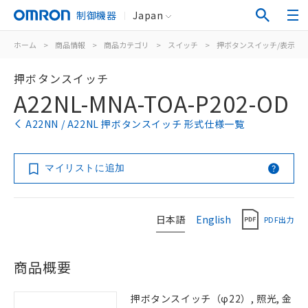
制御機器
Japan
ホーム
>
商品情報
>
商品カテゴリ
>
スイッチ
>
押ボタンスイッチ/表示灯
押ボタンスイッチ
A22NL-MNA-TOA-P202-OD
A22NN / A22NL 押ボタンスイッチ 形式仕様一覧
マイリストに追加
日本語
English
PDF出力
商品概要
押ボタンスイッチ（φ22）, 照光, 金