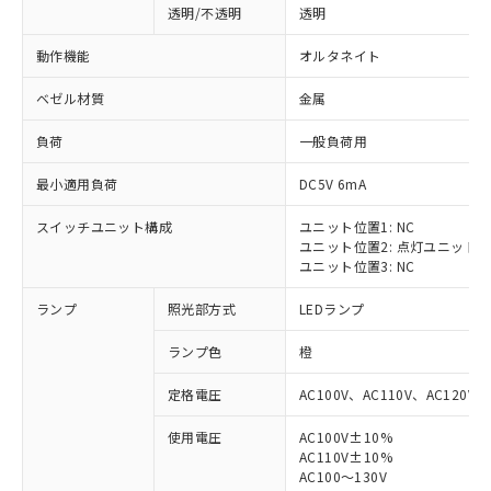
透明/不透明
透明
動作機能
オルタネイト
ベゼル材質
金属
負荷
一般負荷用
最小適用負荷
DC5V 6mA
スイッチユニット構成
ユニット位置1: NC
ユニット位置2: 点灯ユニット
ユニット位置3: NC
ランプ
照光部方式
LEDランプ
ランプ色
橙
定格電圧
AC100V、AC110V、AC120V
使用電圧
AC100V±10%
※1 対応状況
AC110V±10%
AC100～130V