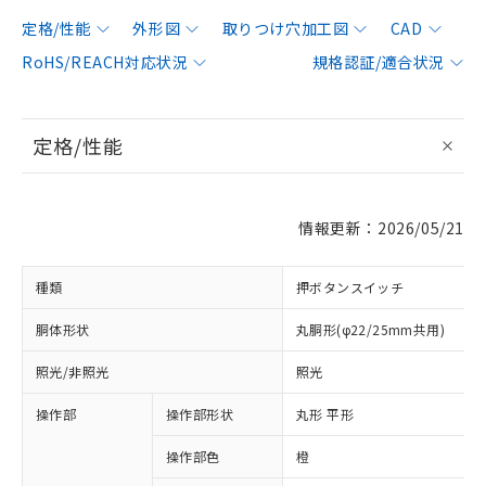
定格/性能
外形図
取りつけ穴加工図
CAD
RoHS/REACH対応状況
規格認証/適合状況
定格/性能
情報更新：2026/05/21
種類
押ボタンスイッチ
胴体形状
丸胴形(φ22/25mm共用)
照光/非照光
照光
操作部
操作部形状
丸形 平形
操作部色
橙