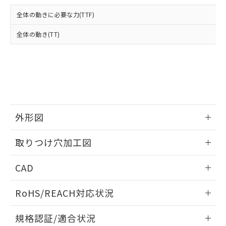
および当社の共同利用者が、当社の製
下記の非含有証明書をダウンロードするこ
品・サービスに関するお客様との取
全体の動きに必要な力(TTF)
とができます。
合意する
キャンセル
引・商談に必要な範囲で利用すること
をご了承ください。
全体の動き(TT)
EU RoHS指令（10物質）の非含有証明書
※当社の共同利用者とは、
"個人情報
51物質の非含有証明書（当社基準）
の共同利用に関して"
の「1.共同利
※本証明書は発行日時点で非含有を証明す
用者の範囲」に記載されている法人を
るもので、過去に遡って非含有を証明する
指します。
ものではありません。
また、RoHS指令のフタル酸エステル類４
物質の対応では、対応完了までの期間は出
荷製品に未対応品が混在することから備考
外形図
欄に対応日を記載しておりました。
情報更新：2026/05/21
既に当社にて対応品への在庫切替を完了
取りつけ穴加工図
していることから、特段のことがない限
り、2022年1月12日より割愛しておりま
情報更新：2026/05/21
CAD
す。
ログイン/会員登録いただくと、CADデータをダウンロー
RoHS/REACH対応状況
ドすることができます。
情報更新：2026/7/29
規格認証/適合状況