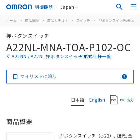
制御機器
Japan
ホーム
>
商品情報
>
商品カテゴリ
>
スイッチ
>
押ボタンスイッチ/表示灯
押ボタンスイッチ
A22NL-MNA-TOA-P102-OC
A22NN / A22NL 押ボタンスイッチ 形式仕様一覧
マイリストに追加
日本語
English
PDF出力
商品概要
押ボタンスイッチ（φ22）, 照光, 金