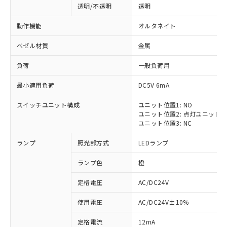
透明/不透明
透明
動作機能
オルタネイト
ベゼル材質
金属
負荷
一般負荷用
最小適用負荷
DC5V 6mA
スイッチユニット構成
ユニット位置1: NO
ユニット位置2: 点灯ユニット
ユニット位置3: NC
ランプ
照光部方式
LEDランプ
ランプ色
橙
定格電圧
AC/DC24V
使用電圧
AC/DC24V±10%
定格電流
12mA