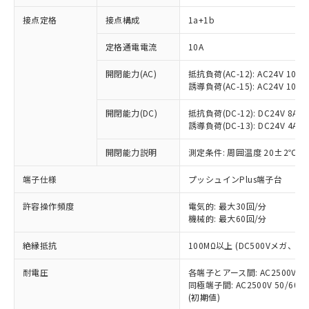
接点定格
接点構成
1a+1b
※1 対応状況
定格通電電流
10A
対応済み：EU RoHS指令（10物質）の
開閉能力(AC)
抵抗負荷(AC-12): AC24V 10A/A
非含有に対応した製品が提供可能な商品で
誘導負荷(AC-15): AC24V 10A/AC
す。
対応予定：EU RoHS指令（10物質）の非含
開閉能力(DC)
抵抗負荷(DC-12): DC24V 8A/DC
ご利用条件
有に対応した製品に切り替える予定のある
誘導負荷(DC-13): DC24V 4A/DC
商品です。
対応予定なし：EU RoHS指令（10物質）の
開閉能力説明
測定条件: 周囲温度 20±2℃、
以下の条件をお読みいただき、同意のうえ
非含有に非対応の商品で、対応品を出す予
ご利用ください。
端子仕様
プッシュインPlus端子台
定はありません。
調査・確認中：EU RoHS指令（10物質）の
本サービスは、当社制御機器事業取扱
※1 中国RoHS○×表
許容操作頻度
電気的: 最大30回/分
非含有の対応状況を調査中または確認中の
商品の当社在庫状況および標準価格
機械的: 最大60回/分
商品です。
(税抜)を提供させていただくもので
「○」：最大均質材料含有率が中国RoHSの
非該当品：ライセンス料など無形物で、有
す。
絶縁抵抗
100MΩ以上 (DC500Vメガ、
基準値以下であることを示します。
害物質有無と関係のない商品です。
当社制御機器事業取扱商品の中には、
「×」：最大均質材料含有率が中国RoHSの
仕入先様の事情により、非含有部品として
耐電圧
各端子とアース間: AC2500V 50/
本サービスの対象外となる商品もある
基準値を超えていることを示します。
いたものが、含有品と判明した場合などや
当社は、これら貴社製品のうち、外国
同極端子間: AC2500V 50/60
ことをご了承ください。
「－」：未確認です。当社販売部門へお問
むを得ず変更することがあります。
(初期値)
為替および外国貿易法に定める商品
在庫状況および標準価格照会結果は、
い合わせください。