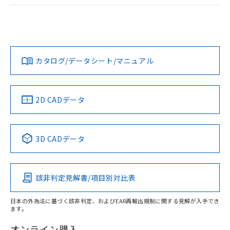
ログイン/会員登録
EU RoHS
注意事項・凡例
A22NL-MNA-TOA-P102-OCについての規格認証/適合状況に
ついては、「カスタマーサポートセンタ お客様相談室」また
は貴社担当オムロン営業員または販売店にお問い合わせくだ
対応状況
対応予定月
※1
※2
さい。
ダウンロードデータをご利用いただく前に、以下を必ずお読
みください。
カタログ/データシート/マニュアル
対応済み
ソフトウェアの使用条件
お問い合わせ
中国 RoHS
注意事項・凡例
2D CADデータ
中国 RoHS表
※1 ※2
3D CADデータ
Pb
Hg
Cd
Cr(VI)
該非判定見解書/項目別対比表
X
O
O
O
日本の外為法に基づく該非判定、およびEAR再輸出規制に関する見解が入手でき
ます。
"対応済み"や非含有の記載がされた商品であっても、流通
在庫等で未対応品が混在する可能性があります。
オンライン購入