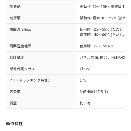
（以下｢規制貨物等」という）を輸出
記載している更新日時点での社内デー
耐振動
誤動作: 10～55Hz 複振幅 1.
*EU RoHS指令（10物質）：
または国外への提供する場合は、日本
記
タに基づき作成されるものであり、閲
説明
鉛(Pb) 1000ppm以下、 水銀(Hg) 1000ppm以下、 カド
*中国RoHS10物質の基準値 (GB/T26572)：
国政府の輸出許可(または役務取引許
号
覧された時点での実際の在庫および標
ミウム(Cd) 100ppm以下、
Pb(鉛) :1000ppm、 Hg(水銀) : 1000ppm、 Cd(カドミウ
2
耐衝撃
誤動作: 最大1000m/s
(接点開
可)を取得するなどの必要な手続きを
六価クロム(Cr(Ⅵ)) 1000ppm以下、ポリ臭化ビフェニル
ム) : 100ppm、
準価格とは異なる場合があることをご
類(PBB) 1000ppm以下、ポリ臭化ジフェニルエーテル類
Cr(Ⅵ)(六価クロム) : 1000ppm、 PBBs(ポリ臭化ビフェ
とります。
了承ください。
(PBDE) 1000ppm以下、フタル酸ビス(2-エチルヘキシ
周囲温度範囲
使用時: -25～55℃ (ただし
○
一定数以上の在庫あり
ニル類) : 1000ppm、 PBDEs(ポリ臭化ジフェニルエーテ
当社は規制貨物を破棄する場合は、完
ル) (DEHP)(別名：DOP) 1000ppm以下、フタル酸ブチ
正式な納期状況および標準価格はお客
ル類) : 1000ppm、
保存時: -40～80℃ (ただし
ルベンジル（BBP） 1000ppm以下、フタル酸ジブチル
全に破砕するなど、違法に輸出されな
DBP(フタル酸ジブチル) : 1000ppm、 DIBP(フタル酸ジ
様のお取引先、またはお客様担当のオ
（DBP） 1000ppm以下、フタル酸ジイソブチル
イソブチル) : 1000ppm、 BBP(フタル酸ブチルベンジ
△
一定数には満たないが在庫あり
いよう必要な手段を講じます。
周囲湿度範囲
使用時: 35～85%RH
ムロン制御機器販売店・当社販売員に
(DIBP) 1000ppm以下
ル) : 1000ppm、
当社は貴社製品を、核兵器、ミサイ
但し、RoHS指令で産業用監視および制御機器に対する
DEHP(フタル酸ビス(2-エチルヘキシル)) : 1000ppm
ご相談ください。
適用除外項目は除く。
ル、化学兵器、生物兵器またはその他
保護構造
パネル前面: IP66、NEMA4X, N
－
在庫なし(最新の在庫状況につ
オムロン制御機器販売店や当社販売拠
フタル酸エステル類の４物質については閾値を超える意
武器並びにこれらの製造装置等に一切
いては、お客様のお取引先、ま
図的な使用がないことを確認しています。
点は「
販売ネットワーク
」をご確認
※2 環境保護使用期限
感電保護クラス
Class II
使用いたしません。
たはお客様担当のオムロン制御
ください。
当社は、貴社製品を第三者に販売する
機器販売店・当社販売員にご確
在庫状況および標準価格結果を当社の
PTI（トラッキング特性）
175
※2 対応予定月
「ｅ」：有害物質（10物質）のすべてが基
場合は、上記1、2および3の内容を当
認ください)
事前の承諾なく第三者に漏洩または開
準値以下であることを示します。
該第三者に通知します。また当社は、
示しないようお願いします。
汚染度
3 (EN60947-5-1)
部品在庫の切り替え状況などにより、予定
「10」：通常の使用状況下において有害物
販売先および販売に係わる関係者が違
マイパーツ機能（部品リスト作成サー
空
受注生産機種、また在庫状況の
月が前後することがあります。
質が外部に漏えいし、環境に深刻な影響を
法に輸出するおそれがある場合は、取
ビス）をご利用いただくには、I-Web
白
情報を公開していない機種
質量
約65g
及ぼさない年数を意味します。
り引きをいたしません。
メンバーズにご登録されている必要が
「－」：未確認です。当社販売部門へお問
あります。
い合わせください。
お客様が当ウェブサイト上で当社にご
動作特性
※3 非含有証明書ダウンロード
登録された部品リストについて、当社