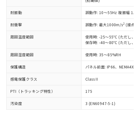
(初期値)
了承ください。
(PBDE) 1000ppm以下、フタル酸ビス(2-エチルヘキシ
○
一定数以上の在庫あり
ニル類) : 1000ppm、 PBDEs(ポリ臭化ジフェニルエーテ
当社は規制貨物を破棄する場合は、完
ル) (DEHP)(別名：DOP) 1000ppm以下、フタル酸ブチ
正式な納期状況および標準価格はお客
ル類) : 1000ppm、
ルベンジル（BBP） 1000ppm以下、フタル酸ジブチル
全に破砕するなど、違法に輸出されな
耐振動
DBP(フタル酸ジブチル) : 1000ppm、 DIBP(フタル酸ジ
誤動作: 10～55Hz 複振幅 1.
様のお取引先、またはお客様担当のオ
（DBP） 1000ppm以下、フタル酸ジイソブチル
イソブチル) : 1000ppm、 BBP(フタル酸ブチルベンジ
△
一定数には満たないが在庫あり
いよう必要な手段を講じます。
ムロン制御機器販売店・当社販売員に
(DIBP) 1000ppm以下
ル) : 1000ppm、
2
耐衝撃
誤動作: 最大1000m/s
(接点開
当社は貴社製品を、核兵器、ミサイ
但し、RoHS指令で産業用監視および制御機器に対する
DEHP(フタル酸ビス(2-エチルヘキシル)) : 1000ppm
ご相談ください。
適用除外項目は除く。
ル、化学兵器、生物兵器またはその他
－
在庫なし(最新の在庫状況につ
オムロン制御機器販売店や当社販売拠
フタル酸エステル類の４物質については閾値を超える意
周囲温度範囲
使用時: -25～55℃ (ただし
武器並びにこれらの製造装置等に一切
いては、お客様のお取引先、ま
図的な使用がないことを確認しています。
点は「
販売ネットワーク
」をご確認
保存時: -40～80℃ (ただし
※2 環境保護使用期限
使用いたしません。
たはお客様担当のオムロン制御
ください。
当社は、貴社製品を第三者に販売する
機器販売店・当社販売員にご確
在庫状況および標準価格結果を当社の
周囲湿度範囲
使用時: 35～85%RH
※2 対応予定月
「ｅ」：有害物質（10物質）のすべてが基
場合は、上記1、2および3の内容を当
認ください)
事前の承諾なく第三者に漏洩または開
準値以下であることを示します。
該第三者に通知します。また当社は、
示しないようお願いします。
保護構造
パネル前面: IP66、NEMA4X, N
部品在庫の切り替え状況などにより、予定
「10」：通常の使用状況下において有害物
販売先および販売に係わる関係者が違
マイパーツ機能（部品リスト作成サー
空
受注生産機種、また在庫状況の
月が前後することがあります。
質が外部に漏えいし、環境に深刻な影響を
法に輸出するおそれがある場合は、取
感電保護クラス
Class II
ビス）をご利用いただくには、I-Web
白
情報を公開していない機種
及ぼさない年数を意味します。
り引きをいたしません。
メンバーズにご登録されている必要が
「－」：未確認です。当社販売部門へお問
PTI（トラッキング特性）
175
あります。
い合わせください。
お客様が当ウェブサイト上で当社にご
※3 非含有証明書ダウンロード
汚染度
3 (EN60947-5-1)
登録された部品リストについて、当社
および当社の共同利用者が、当社の製
下記の非含有証明書をダウンロードするこ
品・サービスに関するお客様との取
とができます。
合意する
キャンセル
引・商談に必要な範囲で利用すること
をご了承ください。
EU RoHS指令（10物質）の非含有証明書
※当社の共同利用者とは、
"個人情報