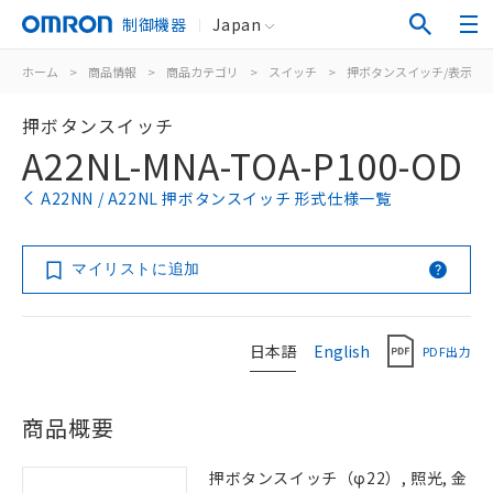
制御機器
Japan
ホーム
>
商品情報
>
商品カテゴリ
>
スイッチ
>
押ボタンスイッチ/表示灯
押ボタンスイッチ
A22NL-MNA-TOA-P100-OD
A22NN / A22NL 押ボタンスイッチ 形式仕様一覧
マイリストに追加
日本語
English
PDF出力
商品概要
押ボタンスイッチ（φ22）, 照光, 金