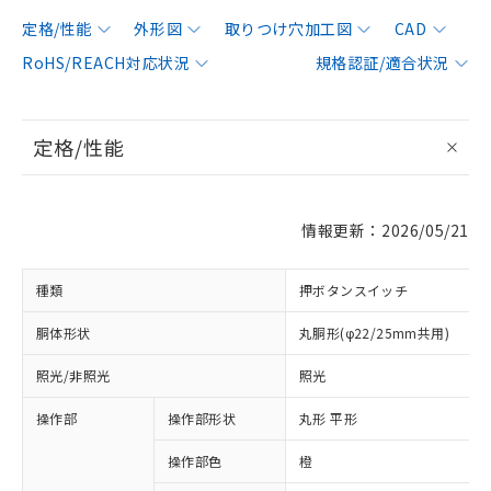
定格/性能
外形図
取りつけ穴加工図
CAD
RoHS/REACH対応状況
規格認証/適合状況
定格/性能
情報更新：2026/05/21
種類
押ボタンスイッチ
胴体形状
丸胴形(φ22/25mm共用)
照光/非照光
照光
操作部
操作部形状
丸形 平形
操作部色
橙