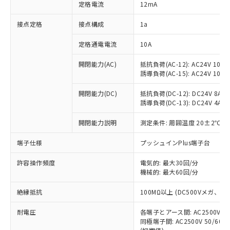
対応済み：EU RoHS指令（10物質）の
定格電流
12mA
非含有に対応した製品が提供可能な商品で
す。
接点定格
接点構成
1a
対応予定：EU RoHS指令（10物質）の非含
ご利用条件
有に対応した製品に切り替える予定のある
定格通電電流
10A
商品です。
開閉能力(AC)
抵抗負荷(AC-12): AC24V 10A/A
対応予定なし：EU RoHS指令（10物質）の
以下の条件をお読みいただき、同意のうえ
誘導負荷(AC-15): AC24V 10A/AC
非含有に非対応の商品で、対応品を出す予
ご利用ください。
定はありません。
開閉能力(DC)
抵抗負荷(DC-12): DC24V 8A/DC
調査・確認中：EU RoHS指令（10物質）の
本サービスは、当社制御機器事業取扱
誘導負荷(DC-13): DC24V 4A/DC
※1 中国RoHS○×表
非含有の対応状況を調査中または確認中の
商品の当社在庫状況および標準価格
商品です。
開閉能力説明
測定条件: 周囲温度 20±2℃、
(税抜)を提供させていただくもので
「○」：最大均質材料含有率が中国RoHSの
非該当品：ライセンス料など無形物で、有
す。
基準値以下であることを示します。
害物質有無と関係のない商品です。
端子仕様
プッシュインPlus端子台
当社制御機器事業取扱商品の中には、
「×」：最大均質材料含有率が中国RoHSの
仕入先様の事情により、非含有部品として
本サービスの対象外となる商品もある
基準値を超えていることを示します。
いたものが、含有品と判明した場合などや
許容操作頻度
電気的: 最大30回/分
当社は、これら貴社製品のうち、外国
ことをご了承ください。
「－」：未確認です。当社販売部門へお問
機械的: 最大60回/分
むを得ず変更することがあります。
為替および外国貿易法に定める商品
在庫状況および標準価格照会結果は、
い合わせください。
（以下｢規制貨物等」という）を輸出
記載している更新日時点での社内デー
絶縁抵抗
100MΩ以上 (DC500Vメガ、
*EU RoHS指令（10物質）：
または国外への提供する場合は、日本
記
タに基づき作成されるものであり、閲
説明
鉛(Pb) 1000ppm以下、 水銀(Hg) 1000ppm以下、 カド
*中国RoHS10物質の基準値 (GB/T26572)：
国政府の輸出許可(または役務取引許
号
覧された時点での実際の在庫および標
ミウム(Cd) 100ppm以下、
耐電圧
Pb(鉛) :1000ppm、 Hg(水銀) : 1000ppm、 Cd(カドミウ
各端子とアース間: AC2500V 50/
可)を取得するなどの必要な手続きを
六価クロム(Cr(Ⅵ)) 1000ppm以下、ポリ臭化ビフェニル
ム) : 100ppm、
準価格とは異なる場合があることをご
同極端子間: AC2500V 50/60
類(PBB) 1000ppm以下、ポリ臭化ジフェニルエーテル類
Cr(Ⅵ)(六価クロム) : 1000ppm、 PBBs(ポリ臭化ビフェ
とります。