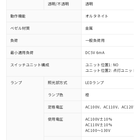
透明/不透明
透明
動作機能
オルタネイト
ベゼル材質
金属
負荷
一般負荷用
最小適用負荷
DC5V 6mA
スイッチユニット構成
ユニット位置1: NO
ユニット位置2: 点灯ユニット
ランプ
照光部方式
LEDランプ
ランプ色
橙
定格電圧
AC100V、AC110V、AC120V
使用電圧
AC100V±10%
AC110V±10%
※1 対応状況
AC100～130V