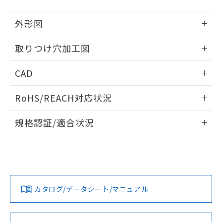
51物質の非含有証明書（当社基準）
の共同利用に関して"
の「1.共同利
※本証明書は発行日時点で非含有を証明す
用者の範囲」に記載されている法人を
外形図
るもので、過去に遡って非含有を証明する
指します。
ものではありません。
情報更新：2026/05/21
取りつけ穴加工図
また、RoHS指令のフタル酸エステル類４
物質の対応では、対応完了までの期間は出
情報更新：2026/05/21
荷製品に未対応品が混在することから備考
CAD
欄に対応日を記載しておりました。
既に当社にて対応品への在庫切替を完了
ログイン/会員登録いただくと、CADデータをダウンロー
RoHS/REACH対応状況
していることから、特段のことがない限
ドすることができます。
り、2022年1月12日より割愛しておりま
情報更新：2026/7/29
す。
規格認証/適合状況
ログイン/会員登録
EU RoHS
注意事項・凡例
A22NL-MNA-TOA-P100-ODについての規格認証/適合状況に
ついては、「カスタマーサポートセンタ お客様相談室」また
は貴社担当オムロン営業員または販売店にお問い合わせくだ
対応状況
対応予定月
※1
※2
さい。
ダウンロードデータをご利用いただく前に、以下を必ずお読
みください。
カタログ/データシート/マニュアル
対応済み
ソフトウェアの使用条件
お問い合わせ