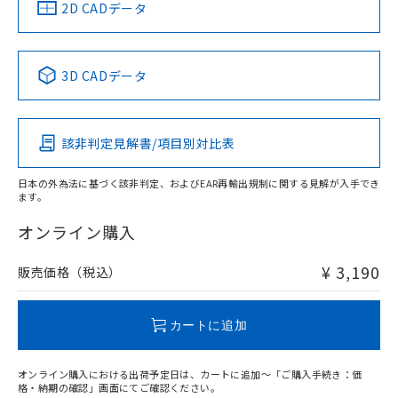
中国 RoHS
注意事項・凡例
2D CADデータ
中国 RoHS表
※1 ※2
3D CADデータ
Pb
Hg
Cd
Cr(VI)
該非判定見解書/項目別対比表
O
O
O
O
日本の外為法に基づく該非判定、およびEAR再輸出規制に関する見解が入手でき
ます。
"対応済み"や非含有の記載がされた商品であっても、流通
在庫等で未対応品が混在する可能性があります。
オンライン購入
非含有品が必要な際は、弊社営業部門もしくは販売店へお
問い合わせください。
¥ 3,190
販売価格（税込）
この製品のRoHS/REACH対応状況ページへ
カートに追加
オンライン購入における出荷予定日は、カートに追加～「ご購入手続き：価
格・納期の確認」画面にてご確認ください。