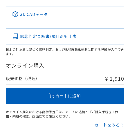
中国 RoHS表
※1 ※2
3D CADデータ
Pb
Hg
Cd
Cr(VI)
該非判定見解書/項目別対比表
X
O
O
O
日本の外為法に基づく該非判定、およびEAR再輸出規制に関する見解が入手でき
ます。
"対応済み"や非含有の記載がされた商品であっても、流通
在庫等で未対応品が混在する可能性があります。
オンライン購入
非含有品が必要な際は、弊社営業部門もしくは販売店へお
問い合わせください。
¥ 2,910
販売価格（税込）
この製品のRoHS/REACH対応状況ページへ
カートに追加
オンライン購入における出荷予定日は、カートに追加～「ご購入手続き：価
格・納期の確認」画面にてご確認ください。
カートをみる