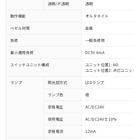
透明/不透明
透明
動作機能
オルタネイト
ベゼル材質
金属
負荷
一般負荷用
最小適用負荷
DC5V 6mA
スイッチユニット構成
ユニット位置1: NO
ユニット位置2: 点灯ユニット
ランプ
照光部方式
LEDランプ
ランプ色
橙
定格電圧
AC/DC24V
使用電圧
AC/DC24V±10%
※1 対応状況
定格電流
12mA
対応済み：EU RoHS指令（10物質）の