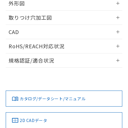
の共同利用に関して"
の「1.共同利
外形図
※本証明書は発行日時点で非含有を証明す
用者の範囲」に記載されている法人を
るもので、過去に遡って非含有を証明する
指します。
情報更新：2026/05/21
ものではありません。
取りつけ穴加工図
また、RoHS指令のフタル酸エステル類４
物質の対応では、対応完了までの期間は出
情報更新：2026/05/21
CAD
荷製品に未対応品が混在することから備考
欄に対応日を記載しておりました。
ログイン/会員登録いただくと、CADデータをダウンロー
RoHS/REACH対応状況
既に当社にて対応品への在庫切替を完了
ドすることができます。
していることから、特段のことがない限
情報更新：2026/7/29
り、2022年1月12日より割愛しておりま
規格認証/適合状況
す。
ログイン/会員登録
EU RoHS
注意事項・凡例
A22NL-MNA-TOA-P100-OCについての規格認証/適合状況に
ついては、「カスタマーサポートセンタ お客様相談室」また
は貴社担当オムロン営業員または販売店にお問い合わせくだ
対応状況
対応予定月
※1
※2
さい。
ダウンロードデータをご利用いただく前に、以下を必ずお読
みください。
カタログ/データシート/マニュアル
対応済み
ソフトウェアの使用条件
お問い合わせ
中国 RoHS
注意事項・凡例
2D CADデータ