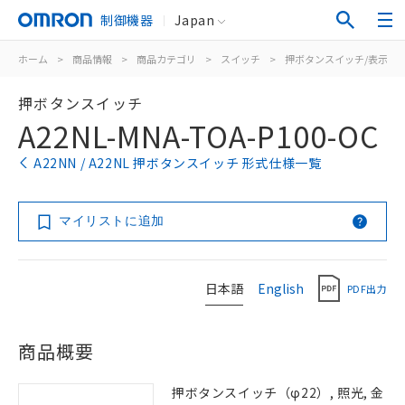
制御機器
Japan
ホーム
>
商品情報
>
商品カテゴリ
>
スイッチ
>
押ボタンスイッチ/表示灯
押ボタンスイッチ
A22NL-MNA-TOA-P100-OC
A22NN / A22NL 押ボタンスイッチ 形式仕様一覧
マイリストに追加
日本語
English
PDF出力
商品概要
押ボタンスイッチ（φ22）, 照光, 金