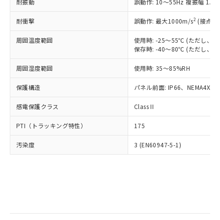
当社は規制貨物を破棄する場合は、完
耐振動
ル) (DEHP)(別名：DOP) 1000ppm以下、フタル酸ブチ
誤動作: 10～55Hz 複振幅 1.
正式な納期状況および標準価格はお客
ル類) : 1000ppm、
ルベンジル（BBP） 1000ppm以下、フタル酸ジブチル
全に破砕するなど、違法に輸出されな
DBP(フタル酸ジブチル) : 1000ppm、 DIBP(フタル酸ジ
様のお取引先、またはお客様担当のオ
（DBP） 1000ppm以下、フタル酸ジイソブチル
イソブチル) : 1000ppm、 BBP(フタル酸ブチルベンジ
△
一定数には満たないが在庫あり
いよう必要な手段を講じます。
2
耐衝撃
誤動作: 最大1000m/s
(接点開
ムロン制御機器販売店・当社販売員に
(DIBP) 1000ppm以下
ル) : 1000ppm、
当社は貴社製品を、核兵器、ミサイ
但し、RoHS指令で産業用監視および制御機器に対する
DEHP(フタル酸ビス(2-エチルヘキシル)) : 1000ppm
ご相談ください。
適用除外項目は除く。
周囲温度範囲
使用時: -25～55℃ (ただし
ル、化学兵器、生物兵器またはその他
－
在庫なし(最新の在庫状況につ
オムロン制御機器販売店や当社販売拠
フタル酸エステル類の４物質については閾値を超える意
保存時: -40～80℃ (ただし
武器並びにこれらの製造装置等に一切
いては、お客様のお取引先、ま
図的な使用がないことを確認しています。
点は「
販売ネットワーク
」をご確認
※2 環境保護使用期限
使用いたしません。
たはお客様担当のオムロン制御
ください。
周囲湿度範囲
使用時: 35～85%RH
当社は、貴社製品を第三者に販売する
機器販売店・当社販売員にご確
在庫状況および標準価格結果を当社の
※2 対応予定月
「ｅ」：有害物質（10物質）のすべてが基
場合は、上記1、2および3の内容を当
認ください)
事前の承諾なく第三者に漏洩または開
保護構造
パネル前面: IP66、NEMA4X, N
準値以下であることを示します。
該第三者に通知します。また当社は、
示しないようお願いします。
部品在庫の切り替え状況などにより、予定
「10」：通常の使用状況下において有害物
販売先および販売に係わる関係者が違
マイパーツ機能（部品リスト作成サー
感電保護クラス
Class II
空
受注生産機種、また在庫状況の
月が前後することがあります。
質が外部に漏えいし、環境に深刻な影響を
法に輸出するおそれがある場合は、取
ビス）をご利用いただくには、I-Web
白
情報を公開していない機種
及ぼさない年数を意味します。
り引きをいたしません。
PTI（トラッキング特性）
175
メンバーズにご登録されている必要が
「－」：未確認です。当社販売部門へお問
あります。
い合わせください。
汚染度
3 (EN60947-5-1)
お客様が当ウェブサイト上で当社にご
※3 非含有証明書ダウンロード
登録された部品リストについて、当社
および当社の共同利用者が、当社の製
下記の非含有証明書をダウンロードするこ
品・サービスに関するお客様との取
とができます。
合意する
キャンセル
引・商談に必要な範囲で利用すること
をご了承ください。
EU RoHS指令（10物質）の非含有証明書
※当社の共同利用者とは、
"個人情報
51物質の非含有証明書（当社基準）