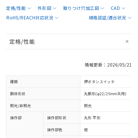
定格/性能
外形図
取りつけ穴加工図
CAD
RoHS/REACH対応状況
規格認証/適合状況
定格/性能
情報更新：2026/05/21
種類
押ボタンスイッチ
胴体形状
丸胴形(φ22/25mm共用)
照光/非照光
照光
操作部
操作部形状
丸形 平形
操作部色
橙