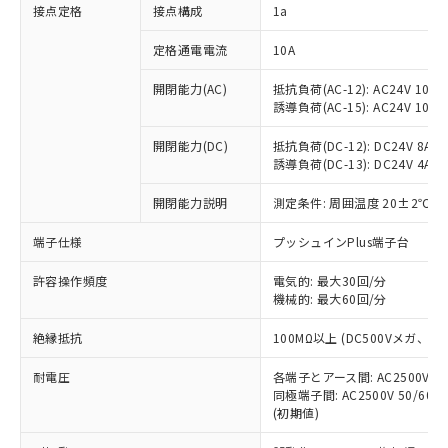
非含有に対応した製品が提供可能な商品で
接点定格
接点構成
1a
す。
対応予定：EU RoHS指令（10物質）の非含
定格通電電流
10A
ご利用条件
有に対応した製品に切り替える予定のある
商品です。
開閉能力(AC)
抵抗負荷(AC-12): AC24V 10A/A
誘導負荷(AC-15): AC24V 10A/AC
対応予定なし：EU RoHS指令（10物質）の
以下の条件をお読みいただき、同意のうえ
非含有に非対応の商品で、対応品を出す予
ご利用ください。
開閉能力(DC)
抵抗負荷(DC-12): DC24V 8A/DC
定はありません。
誘導負荷(DC-13): DC24V 4A/DC
調査・確認中：EU RoHS指令（10物質）の
本サービスは、当社制御機器事業取扱
※1 中国RoHS○×表
非含有の対応状況を調査中または確認中の
商品の当社在庫状況および標準価格
開閉能力説明
測定条件: 周囲温度 20±2℃、
商品です。
(税抜)を提供させていただくもので
「○」：最大均質材料含有率が中国RoHSの
非該当品：ライセンス料など無形物で、有
端子仕様
プッシュインPlus端子台
す。
基準値以下であることを示します。
害物質有無と関係のない商品です。
当社制御機器事業取扱商品の中には、
「×」：最大均質材料含有率が中国RoHSの
仕入先様の事情により、非含有部品として
許容操作頻度
電気的: 最大30回/分
本サービスの対象外となる商品もある
基準値を超えていることを示します。
いたものが、含有品と判明した場合などや
機械的: 最大60回/分
当社は、これら貴社製品のうち、外国
ことをご了承ください。
「－」：未確認です。当社販売部門へお問
むを得ず変更することがあります。
為替および外国貿易法に定める商品
在庫状況および標準価格照会結果は、
い合わせください。
絶縁抵抗
100MΩ以上 (DC500Vメガ、
（以下｢規制貨物等」という）を輸出
記載している更新日時点での社内デー
*EU RoHS指令（10物質）：
または国外への提供する場合は、日本
記
タに基づき作成されるものであり、閲
説明
耐電圧
鉛(Pb) 1000ppm以下、 水銀(Hg) 1000ppm以下、 カド
各端子とアース間: AC2500V 50/
*中国RoHS10物質の基準値 (GB/T26572)：
国政府の輸出許可(または役務取引許
号
覧された時点での実際の在庫および標
ミウム(Cd) 100ppm以下、
Pb(鉛) :1000ppm、 Hg(水銀) : 1000ppm、 Cd(カドミウ
同極端子間: AC2500V 50/60
可)を取得するなどの必要な手続きを
六価クロム(Cr(Ⅵ)) 1000ppm以下、ポリ臭化ビフェニル
ム) : 100ppm、
準価格とは異なる場合があることをご
(初期値)
類(PBB) 1000ppm以下、ポリ臭化ジフェニルエーテル類
Cr(Ⅵ)(六価クロム) : 1000ppm、 PBBs(ポリ臭化ビフェ
とります。
了承ください。
(PBDE) 1000ppm以下、フタル酸ビス(2-エチルヘキシ
○
一定数以上の在庫あり
ニル類) : 1000ppm、 PBDEs(ポリ臭化ジフェニルエーテ