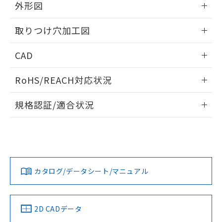
の共同利用に関して"
の「1.共同利
外形図
※本証明書は発行日時点で非含有を証明す
用者の範囲」に記載されている法人を
るもので、過去に遡って非含有を証明する
指します。
情報更新：2026/05/21
ものではありません。
取りつけ穴加工図
また、RoHS指令のフタル酸エステル類４
物質の対応では、対応完了までの期間は出
情報更新：2026/05/21
CAD
荷製品に未対応品が混在することから備考
欄に対応日を記載しておりました。
ログイン/会員登録いただくと、CADデータをダウンロー
RoHS/REACH対応状況
既に当社にて対応品への在庫切替を完了
ドすることができます。
していることから、特段のことがない限
情報更新：2026/7/29
り、2022年1月12日より割愛しておりま
規格認証/適合状況
す。
ログイン/会員登録
EU RoHS
注意事項・凡例
A22NL-MNA-TOA-P100-OBについての規格認証/適合状況に
ついては、「カスタマーサポートセンタ お客様相談室」また
は貴社担当オムロン営業員または販売店にお問い合わせくだ
対応状況
対応予定月
※1
※2
さい。
ダウンロードデータをご利用いただく前に、以下を必ずお読
みください。
カタログ/データシート/マニュアル
対応済み
ソフトウェアの使用条件
お問い合わせ
中国 RoHS
注意事項・凡例
2D CADデータ