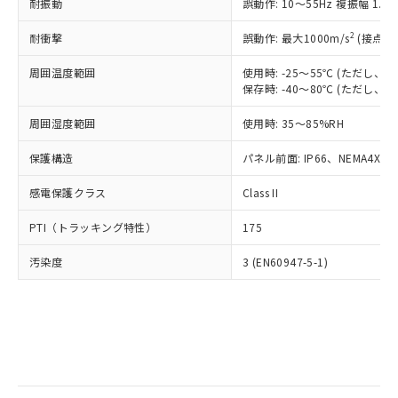
当社は規制貨物を破棄する場合は、完
耐振動
ル) (DEHP)(別名：DOP) 1000ppm以下、フタル酸ブチ
誤動作: 10～55Hz 複振幅 1.
正式な納期状況および標準価格はお客
ル類) : 1000ppm、
ルベンジル（BBP） 1000ppm以下、フタル酸ジブチル
全に破砕するなど、違法に輸出されな
DBP(フタル酸ジブチル) : 1000ppm、 DIBP(フタル酸ジ
様のお取引先、またはお客様担当のオ
（DBP） 1000ppm以下、フタル酸ジイソブチル
イソブチル) : 1000ppm、 BBP(フタル酸ブチルベンジ
△
一定数には満たないが在庫あり
いよう必要な手段を講じます。
2
耐衝撃
誤動作: 最大1000m/s
(接点開
ムロン制御機器販売店・当社販売員に
(DIBP) 1000ppm以下
ル) : 1000ppm、
当社は貴社製品を、核兵器、ミサイ
但し、RoHS指令で産業用監視および制御機器に対する
DEHP(フタル酸ビス(2-エチルヘキシル)) : 1000ppm
ご相談ください。
適用除外項目は除く。
周囲温度範囲
使用時: -25～55℃ (ただし
ル、化学兵器、生物兵器またはその他
－
在庫なし(最新の在庫状況につ
オムロン制御機器販売店や当社販売拠
フタル酸エステル類の４物質については閾値を超える意
保存時: -40～80℃ (ただし
武器並びにこれらの製造装置等に一切
いては、お客様のお取引先、ま
図的な使用がないことを確認しています。
点は「
販売ネットワーク
」をご確認
※2 環境保護使用期限
使用いたしません。
たはお客様担当のオムロン制御
ください。
周囲湿度範囲
使用時: 35～85%RH
当社は、貴社製品を第三者に販売する
機器販売店・当社販売員にご確
在庫状況および標準価格結果を当社の
※2 対応予定月
「ｅ」：有害物質（10物質）のすべてが基
場合は、上記1、2および3の内容を当
認ください)
事前の承諾なく第三者に漏洩または開
保護構造
パネル前面: IP66、NEMA4X, N
準値以下であることを示します。
該第三者に通知します。また当社は、
示しないようお願いします。
部品在庫の切り替え状況などにより、予定
「10」：通常の使用状況下において有害物
販売先および販売に係わる関係者が違
マイパーツ機能（部品リスト作成サー
感電保護クラス
Class II
空
受注生産機種、また在庫状況の
月が前後することがあります。
質が外部に漏えいし、環境に深刻な影響を
法に輸出するおそれがある場合は、取
ビス）をご利用いただくには、I-Web
白
情報を公開していない機種
及ぼさない年数を意味します。
り引きをいたしません。
PTI（トラッキング特性）
175
メンバーズにご登録されている必要が
「－」：未確認です。当社販売部門へお問
あります。
い合わせください。
汚染度
3 (EN60947-5-1)
お客様が当ウェブサイト上で当社にご
※3 非含有証明書ダウンロード
登録された部品リストについて、当社
および当社の共同利用者が、当社の製
下記の非含有証明書をダウンロードするこ
品・サービスに関するお客様との取
とができます。
合意する
キャンセル
引・商談に必要な範囲で利用すること
をご了承ください。
EU RoHS指令（10物質）の非含有証明書
※当社の共同利用者とは、
"個人情報
51物質の非含有証明書（当社基準）