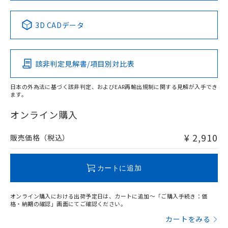
中国 RoHS表
※1 ※2
3D CADデータ
Pb
Hg
Cd
Cr(VI)
該非判定見解書/項目別対比表
X
O
O
O
日本の外為法に基づく該非判定、およびEAR再輸出規制に関する見解が入手でき
ます。
"対応済み"や非含有の記載がされた商品であっても、流通
在庫等で未対応品が混在する可能性があります。
オンライン購入
非含有品が必要な際は、弊社営業部門もしくは販売店へお
問い合わせください。
¥ 2,910
販売価格（税込）
この製品のRoHS/REACH対応状況ページへ
カートに追加
オンライン購入における出荷予定日は、カートに追加～「ご購入手続き：価
格・納期の確認」画面にてご確認ください。
カートをみる