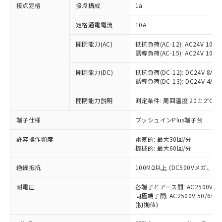
非含有に対応した製品が提供可能な商品で
接点定格
接点構成
1a
す。
対応予定：EU RoHS指令（10物質）の非含
定格通電電流
10A
ご利用条件
有に対応した製品に切り替える予定のある
商品です。
開閉能力(AC)
抵抗負荷(AC-12): AC24V 10A/A
誘導負荷(AC-15): AC24V 10A/AC
対応予定なし：EU RoHS指令（10物質）の
以下の条件をお読みいただき、同意のうえ
非含有に非対応の商品で、対応品を出す予
ご利用ください。
開閉能力(DC)
抵抗負荷(DC-12): DC24V 8A/DC
定はありません。
誘導負荷(DC-13): DC24V 4A/DC
調査・確認中：EU RoHS指令（10物質）の
本サービスは、当社制御機器事業取扱
※1 中国RoHS○×表
非含有の対応状況を調査中または確認中の
商品の当社在庫状況および標準価格
開閉能力説明
測定条件: 周囲温度 20±2℃、
商品です。
(税抜)を提供させていただくもので
「○」：最大均質材料含有率が中国RoHSの
非該当品：ライセンス料など無形物で、有
端子仕様
プッシュインPlus端子台
す。
基準値以下であることを示します。
害物質有無と関係のない商品です。
当社制御機器事業取扱商品の中には、
「×」：最大均質材料含有率が中国RoHSの
仕入先様の事情により、非含有部品として
許容操作頻度
電気的: 最大30回/分
本サービスの対象外となる商品もある
基準値を超えていることを示します。
いたものが、含有品と判明した場合などや
機械的: 最大60回/分
当社は、これら貴社製品のうち、外国
ことをご了承ください。
「－」：未確認です。当社販売部門へお問
むを得ず変更することがあります。
為替および外国貿易法に定める商品
在庫状況および標準価格照会結果は、
い合わせください。
絶縁抵抗
100MΩ以上 (DC500Vメガ、
（以下｢規制貨物等」という）を輸出
記載している更新日時点での社内デー
*EU RoHS指令（10物質）：
または国外への提供する場合は、日本
記
タに基づき作成されるものであり、閲
説明
耐電圧
鉛(Pb) 1000ppm以下、 水銀(Hg) 1000ppm以下、 カド
各端子とアース間: AC2500V 50/
*中国RoHS10物質の基準値 (GB/T26572)：
国政府の輸出許可(または役務取引許
号
覧された時点での実際の在庫および標
ミウム(Cd) 100ppm以下、
Pb(鉛) :1000ppm、 Hg(水銀) : 1000ppm、 Cd(カドミウ
同極端子間: AC2500V 50/60
可)を取得するなどの必要な手続きを
六価クロム(Cr(Ⅵ)) 1000ppm以下、ポリ臭化ビフェニル
ム) : 100ppm、
準価格とは異なる場合があることをご
(初期値)
類(PBB) 1000ppm以下、ポリ臭化ジフェニルエーテル類
Cr(Ⅵ)(六価クロム) : 1000ppm、 PBBs(ポリ臭化ビフェ
とります。
了承ください。
(PBDE) 1000ppm以下、フタル酸ビス(2-エチルヘキシ
○
一定数以上の在庫あり
ニル類) : 1000ppm、 PBDEs(ポリ臭化ジフェニルエーテ