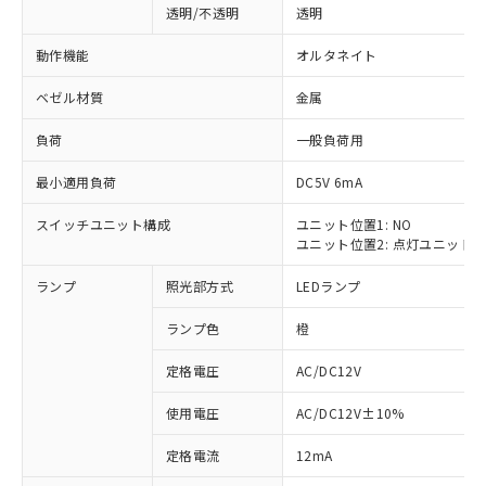
透明/不透明
透明
動作機能
オルタネイト
ベゼル材質
金属
負荷
一般負荷用
最小適用負荷
DC5V 6mA
スイッチユニット構成
ユニット位置1: NO
ユニット位置2: 点灯ユニット
ランプ
照光部方式
LEDランプ
ランプ色
橙
定格電圧
AC/DC12V
使用電圧
AC/DC12V±10%
※1 対応状況
定格電流
12mA
対応済み：EU RoHS指令（10物質）の