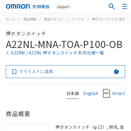
制御機器
Japan
ホーム
>
商品情報
>
商品カテゴリ
>
スイッチ
>
押ボタンスイッチ/表示灯
押ボタンスイッチ
A22NL-MNA-TOA-P100-OB
A22NN / A22NL 押ボタンスイッチ 形式仕様一覧
マイリストに追加
日本語
English
PDF出力
商品概要
押ボタンスイッチ（φ22）, 照光, 金