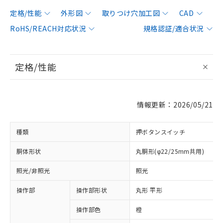
定格/性能
外形図
取りつけ穴加工図
CAD
RoHS/REACH対応状況
規格認証/適合状況
定格/性能
情報更新：2026/05/21
種類
押ボタンスイッチ
胴体形状
丸胴形(φ22/25mm共用)
照光/非照光
照光
操作部
操作部形状
丸形 平形
操作部色
橙