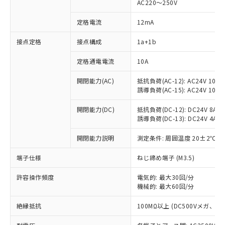
AC220～250V
定格電流
12mA
※1 対応状況
接点定格
接点構成
1a+1b
対応済み：EU RoHS指令（10物質）の
定格通電電流
10A
非含有に対応した製品が提供可能な商品で
開閉能力(AC)
抵抗負荷(AC-12): AC24V 10A/A
す。
誘導負荷(AC-15): AC24V 10A/AC
対応予定：EU RoHS指令（10物質）の非含
ご利用条件
有に対応した製品に切り替える予定のある
開閉能力(DC)
抵抗負荷(DC-12): DC24V 8A/DC
商品です。
誘導負荷(DC-13): DC24V 4A/DC
対応予定なし：EU RoHS指令（10物質）の
以下の条件をお読みいただき、同意のうえ
非含有に非対応の商品で、対応品を出す予
開閉能力説明
測定条件: 周囲温度 20±2℃、
ご利用ください。
定はありません。
調査・確認中：EU RoHS指令（10物質）の
端子仕様
ねじ締め端子 (M3.5)
本サービスは、当社制御機器事業取扱
※1 中国RoHS○×表
非含有の対応状況を調査中または確認中の
商品の当社在庫状況および標準価格
商品です。
許容操作頻度
電気的: 最大30回/分
(税抜)を提供させていただくもので
「○」：最大均質材料含有率が中国RoHSの
機械的: 最大60回/分
非該当品：ライセンス料など無形物で、有
す。
基準値以下であることを示します。
害物質有無と関係のない商品です。
当社制御機器事業取扱商品の中には、
絶縁抵抗
100MΩ以上 (DC500Vメガ、
「×」：最大均質材料含有率が中国RoHSの
仕入先様の事情により、非含有部品として
本サービスの対象外となる商品もある
基準値を超えていることを示します。
いたものが、含有品と判明した場合などや
当社は、これら貴社製品のうち、外国
ことをご了承ください。