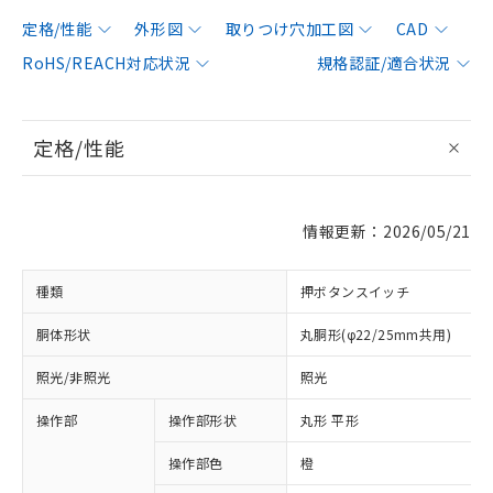
定格/性能
外形図
取りつけ穴加工図
CAD
RoHS/REACH対応状況
規格認証/適合状況
定格/性能
情報更新：2026/05/21
種類
押ボタンスイッチ
胴体形状
丸胴形(φ22/25mm共用)
照光/非照光
照光
操作部
操作部形状
丸形 平形
操作部色
橙