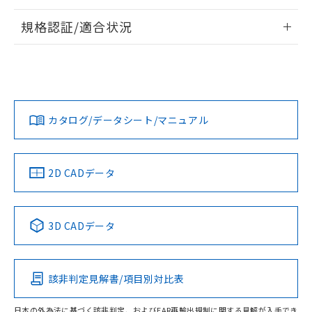
情報更新：2026/7/29
規格認証/適合状況
ログイン/会員登録
EU RoHS
注意事項・凡例
UL認証
CSA認証
CEマーキング
Yes
Yes
Yes
対応状況
対応予定月
※1
※2
ダウンロードデータをご利用いただく前に、以下を必ずお読
みください。
カタログ/データシート/マニュアル
対応済み
ソフトウェアの使用条件
LR型式承認
DNV型式承認
BV型式承認
KR型式承
（イギリス
（ノルウェー
（フランス
（韓国
船舶規格）
船舶規格）
船舶規格）
船舶規格
中国 RoHS
注意事項・凡例
2D CADデータ
No
No
No
No
中国 RoHS表
※1 ※2
3D CADデータ
この製品の規格認証/適合状況ページへ
Pb
Hg
Cd
Cr(VI)
その他の認証はこちらのページからご検索ください
該非判定見解書/項目別対比表
O
O
O
O
日本の外為法に基づく該非判定、およびEAR再輸出規制に関する見解が入手でき