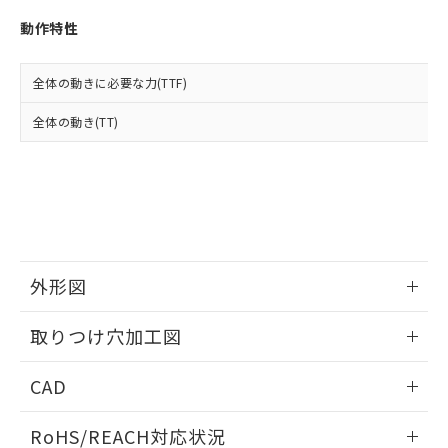
※3 非含有証明書ダウンロード
登録された部品リストについて、当社
動作特性
および当社の共同利用者が、当社の製
下記の非含有証明書をダウンロードするこ
品・サービスに関するお客様との取
とができます。
合意する
キャンセル
引・商談に必要な範囲で利用すること
全体の動きに必要な力(TTF)
をご了承ください。
EU RoHS指令（10物質）の非含有証明書
※当社の共同利用者とは、
"個人情報
全体の動き(TT)
51物質の非含有証明書（当社基準）
の共同利用に関して"
の「1.共同利
※本証明書は発行日時点で非含有を証明す
用者の範囲」に記載されている法人を
るもので、過去に遡って非含有を証明する
指します。
ものではありません。
また、RoHS指令のフタル酸エステル類４
物質の対応では、対応完了までの期間は出
荷製品に未対応品が混在することから備考
欄に対応日を記載しておりました。
外形図
既に当社にて対応品への在庫切替を完了
していることから、特段のことがない限
情報更新：2026/05/21
取りつけ穴加工図
り、2022年1月12日より割愛しておりま
す。
情報更新：2026/05/21
CAD
ログイン/会員登録いただくと、CADデータをダウンロー
RoHS/REACH対応状況
ドすることができます。