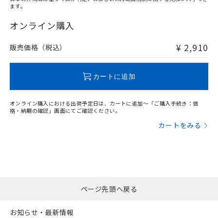
ます。
"対応済み"や非含有の記載がされた商品であっても、流通
在庫等で未対応品が混在する可能性があります。
オンライン購入
非含有品が必要な際は、弊社営業部門もしくは販売店へお
問い合わせください。
¥ 2,910
販売価格（税込）
この製品のRoHS/REACH対応状況ページへ
カートに追加
オンライン購入における出荷予定日は、カートに追加～「ご購入手続き：価
格・納期の確認」画面にてご確認ください。
カートをみる
ページ先頭へ戻る
お知らせ・最新情報