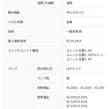
透明/不透明
透明
動作機能
オルタネイト
ベゼル材質
金属
負荷
一般負荷用
最小適用負荷
DC5V 6mA
スイッチユニット構成
ユニット位置1: NO
ユニット位置2: 点灯ユニット
ユニット位置3: NC
ランプ
照光部方式
LEDランプ
ランプ色
橙
定格電圧
AC200V、AC220V、AC230V、
使用電圧
AC200V±10%
AC220V±10%
AC230V±10%