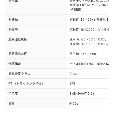
耐電圧
各端子とアース間: AC2500V 50/
「－」：未確認です。当社販売部門へお問
むを得ず変更することがあります。
為替および外国貿易法に定める商品
在庫状況および標準価格照会結果は、
同極端子間: AC2500V 50/60
い合わせください。
（以下｢規制貨物等」という）を輸出
(初期値)
記載している更新日時点での社内デー
*EU RoHS指令（10物質）：
または国外への提供する場合は、日本
記
タに基づき作成されるものであり、閲
説明
鉛(Pb) 1000ppm以下、 水銀(Hg) 1000ppm以下、 カド
*中国RoHS10物質の基準値 (GB/T26572)：
国政府の輸出許可(または役務取引許
耐振動
誤動作: 10～55Hz 複振幅 1.
号
覧された時点での実際の在庫および標
ミウム(Cd) 100ppm以下、
Pb(鉛) :1000ppm、 Hg(水銀) : 1000ppm、 Cd(カドミウ
可)を取得するなどの必要な手続きを
六価クロム(Cr(Ⅵ)) 1000ppm以下、ポリ臭化ビフェニル
ム) : 100ppm、
準価格とは異なる場合があることをご
類(PBB) 1000ppm以下、ポリ臭化ジフェニルエーテル類
2
Cr(Ⅵ)(六価クロム) : 1000ppm、 PBBs(ポリ臭化ビフェ
耐衝撃
誤動作: 最大1000m/s
(接点開
とります。
了承ください。
(PBDE) 1000ppm以下、フタル酸ビス(2-エチルヘキシ
○
一定数以上の在庫あり
ニル類) : 1000ppm、 PBDEs(ポリ臭化ジフェニルエーテ
当社は規制貨物を破棄する場合は、完
ル) (DEHP)(別名：DOP) 1000ppm以下、フタル酸ブチ
正式な納期状況および標準価格はお客
ル類) : 1000ppm、
周囲温度範囲
使用時: -25～55℃ (ただし
ルベンジル（BBP） 1000ppm以下、フタル酸ジブチル
全に破砕するなど、違法に輸出されな
DBP(フタル酸ジブチル) : 1000ppm、 DIBP(フタル酸ジ
様のお取引先、またはお客様担当のオ
（DBP） 1000ppm以下、フタル酸ジイソブチル
保存時: -40～80℃ (ただし
イソブチル) : 1000ppm、 BBP(フタル酸ブチルベンジ
△
一定数には満たないが在庫あり
いよう必要な手段を講じます。
ムロン制御機器販売店・当社販売員に
(DIBP) 1000ppm以下
ル) : 1000ppm、
当社は貴社製品を、核兵器、ミサイ
但し、RoHS指令で産業用監視および制御機器に対する
DEHP(フタル酸ビス(2-エチルヘキシル)) : 1000ppm
ご相談ください。
周囲湿度範囲
使用時: 35～85%RH
適用除外項目は除く。
ル、化学兵器、生物兵器またはその他
－
在庫なし(最新の在庫状況につ
オムロン制御機器販売店や当社販売拠
フタル酸エステル類の４物質については閾値を超える意
武器並びにこれらの製造装置等に一切
いては、お客様のお取引先、ま
図的な使用がないことを確認しています。
点は「
販売ネットワーク
」をご確認
保護構造
パネル前面: IP66、NEMA4X, N
※2 環境保護使用期限
使用いたしません。
たはお客様担当のオムロン制御
ください。
当社は、貴社製品を第三者に販売する
機器販売店・当社販売員にご確
感電保護クラス
Class II
在庫状況および標準価格結果を当社の
※2 対応予定月
「ｅ」：有害物質（10物質）のすべてが基
場合は、上記1、2および3の内容を当
認ください)
事前の承諾なく第三者に漏洩または開
準値以下であることを示します。
該第三者に通知します。また当社は、
PTI（トラッキング特性）
175
示しないようお願いします。
部品在庫の切り替え状況などにより、予定
「10」：通常の使用状況下において有害物
販売先および販売に係わる関係者が違
マイパーツ機能（部品リスト作成サー
空
受注生産機種、また在庫状況の
月が前後することがあります。
質が外部に漏えいし、環境に深刻な影響を
汚染度
3 (EN60947-5-1)
法に輸出するおそれがある場合は、取
ビス）をご利用いただくには、I-Web
白
情報を公開していない機種
及ぼさない年数を意味します。
り引きをいたしません。
メンバーズにご登録されている必要が
質量
約65g
「－」：未確認です。当社販売部門へお問
あります。
い合わせください。
お客様が当ウェブサイト上で当社にご