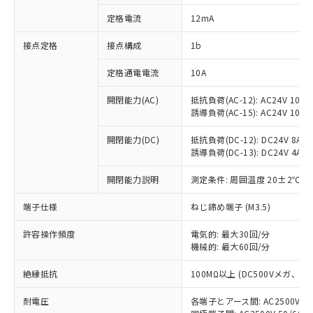
対応済み：EU RoHS指令（10物質）の
定格電流
12mA
非含有に対応した製品が提供可能な商品で
す。
接点定格
接点構成
1b
対応予定：EU RoHS指令（10物質）の非含
ご利用条件
有に対応した製品に切り替える予定のある
定格通電電流
10A
商品です。
対応予定なし：EU RoHS指令（10物質）の
開閉能力(AC)
抵抗負荷(AC-12): AC24V 10A/A
以下の条件をお読みいただき、同意のうえ
非含有に非対応の商品で、対応品を出す予
誘導負荷(AC-15): AC24V 10A/AC
ご利用ください。
定はありません。
調査・確認中：EU RoHS指令（10物質）の
開閉能力(DC)
抵抗負荷(DC-12): DC24V 8A/DC
本サービスは、当社制御機器事業取扱
※1 中国RoHS○×表
誘導負荷(DC-13): DC24V 4A/DC
非含有の対応状況を調査中または確認中の
商品の当社在庫状況および標準価格
商品です。
(税抜)を提供させていただくもので
開閉能力説明
測定条件: 周囲温度 20±2℃、
「○」：最大均質材料含有率が中国RoHSの
非該当品：ライセンス料など無形物で、有
す。
基準値以下であることを示します。
害物質有無と関係のない商品です。
当社制御機器事業取扱商品の中には、
端子仕様
ねじ締め端子 (M3.5)
「×」：最大均質材料含有率が中国RoHSの
仕入先様の事情により、非含有部品として
本サービスの対象外となる商品もある
基準値を超えていることを示します。
いたものが、含有品と判明した場合などや
当社は、これら貴社製品のうち、外国
ことをご了承ください。
許容操作頻度
電気的: 最大30回/分
「－」：未確認です。当社販売部門へお問
むを得ず変更することがあります。
為替および外国貿易法に定める商品
機械的: 最大60回/分
在庫状況および標準価格照会結果は、
い合わせください。
（以下｢規制貨物等」という）を輸出
記載している更新日時点での社内デー
*EU RoHS指令（10物質）：
または国外への提供する場合は、日本
絶縁抵抗
100MΩ以上 (DC500Vメガ、
記
タに基づき作成されるものであり、閲
説明
鉛(Pb) 1000ppm以下、 水銀(Hg) 1000ppm以下、 カド
*中国RoHS10物質の基準値 (GB/T26572)：
国政府の輸出許可(または役務取引許
号
覧された時点での実際の在庫および標
ミウム(Cd) 100ppm以下、
Pb(鉛) :1000ppm、 Hg(水銀) : 1000ppm、 Cd(カドミウ
耐電圧
各端子とアース間: AC2500V 50/
可)を取得するなどの必要な手続きを
六価クロム(Cr(Ⅵ)) 1000ppm以下、ポリ臭化ビフェニル
ム) : 100ppm、
準価格とは異なる場合があることをご