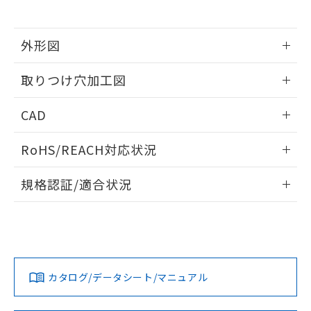
※当社の共同利用者とは、
"個人情報
51物質の非含有証明書（当社基準）
の共同利用に関して"
の「1.共同利
※本証明書は発行日時点で非含有を証明す
用者の範囲」に記載されている法人を
るもので、過去に遡って非含有を証明する
外形図
指します。
ものではありません。
情報更新：2026/05/21
また、RoHS指令のフタル酸エステル類４
取りつけ穴加工図
物質の対応では、対応完了までの期間は出
荷製品に未対応品が混在することから備考
情報更新：2026/05/21
CAD
欄に対応日を記載しておりました。
既に当社にて対応品への在庫切替を完了
ログイン/会員登録いただくと、CADデータをダウンロー
していることから、特段のことがない限
RoHS/REACH対応状況
ドすることができます。
り、2022年1月12日より割愛しておりま
す。
情報更新：2026/7/29
規格認証/適合状況
ログイン/会員登録
EU RoHS
注意事項・凡例
UL認証
CSA認証
CEマーキング
Yes
Yes
Yes
対応状況
対応予定月
※1
※2
ダウンロードデータをご利用いただく前に、以下を必ずお読
みください。
カタログ/データシート/マニュアル
対応済み
ソフトウェアの使用条件
LR型式承認
DNV型式承認
BV型式承認
KR型式承
（イギリス
（ノルウェー
（フランス
（韓国