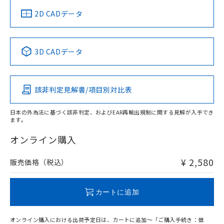
船舶規格）
船舶規格）
船舶規格）
船舶規格
中国 RoHS
注意事項・凡例
2D CADデータ
No
No
No
No
中国 RoHS表
※1 ※2
3D CADデータ
この製品の規格認証/適合状況ページへ
Pb
Hg
Cd
Cr(VI)
その他の認証はこちらのページからご検索ください
該非判定見解書/項目別対比表
O
O
O
O
日本の外為法に基づく該非判定、およびEAR再輸出規制に関する見解が入手でき
ます。
"対応済み"や非含有の記載がされた商品であっても、流通
在庫等で未対応品が混在する可能性があります。
オンライン購入
非含有品が必要な際は、弊社営業部門もしくは販売店へお
問い合わせください。
¥ 2,580
販売価格（税込）
この製品のRoHS/REACH対応状況ページへ
カートに追加
オンライン購入における出荷予定日は、カートに追加～「ご購入手続き：価