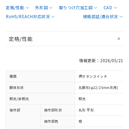
定格/性能
外形図
取りつけ穴加工図
CAD
RoHS/REACH対応状況
規格認証/適合状況
定格/性能
情報更新：2026/05/21
種類
押ボタンスイッチ
胴体形状
丸胴形(φ22/25mm共用)
照光/非照光
照光
操作部
操作部形状
丸形 平形
操作部色
橙