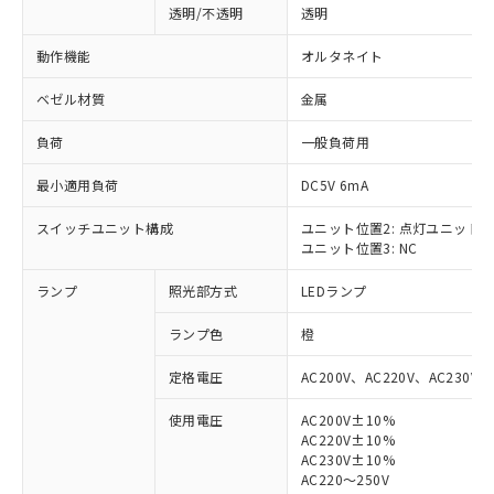
透明/不透明
透明
動作機能
オルタネイト
ベゼル材質
金属
負荷
一般負荷用
最小適用負荷
DC5V 6mA
スイッチユニット構成
ユニット位置2: 点灯ユニット
ユニット位置3: NC
ランプ
照光部方式
LEDランプ
ランプ色
橙
定格電圧
AC200V、AC220V、AC230V、
使用電圧
AC200V±10%
AC220V±10%
※1 対応状況
AC230V±10%
AC220～250V