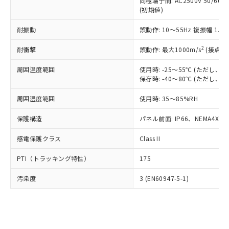
類(PBB) 1000ppm以下、ポリ臭化ジフェニルエーテル類
同極端子間: AC2500V 50/60
Cr(Ⅵ)(六価クロム) : 1000ppm、 PBBs(ポリ臭化ビフェ
とります。
了承ください。
(PBDE) 1000ppm以下、フタル酸ビス(2-エチルヘキシ
○
一定数以上の在庫あり
ニル類) : 1000ppm、 PBDEs(ポリ臭化ジフェニルエーテ
(初期値)
当社は規制貨物を破棄する場合は、完
ル) (DEHP)(別名：DOP) 1000ppm以下、フタル酸ブチ
正式な納期状況および標準価格はお客
ル類) : 1000ppm、
ルベンジル（BBP） 1000ppm以下、フタル酸ジブチル
全に破砕するなど、違法に輸出されな
DBP(フタル酸ジブチル) : 1000ppm、 DIBP(フタル酸ジ
様のお取引先、またはお客様担当のオ
耐振動
誤動作: 10～55Hz 複振幅 1.
（DBP） 1000ppm以下、フタル酸ジイソブチル
イソブチル) : 1000ppm、 BBP(フタル酸ブチルベンジ
△
一定数には満たないが在庫あり
いよう必要な手段を講じます。
ムロン制御機器販売店・当社販売員に
(DIBP) 1000ppm以下
ル) : 1000ppm、
当社は貴社製品を、核兵器、ミサイ
但し、RoHS指令で産業用監視および制御機器に対する
DEHP(フタル酸ビス(2-エチルヘキシル)) : 1000ppm
ご相談ください。
2
耐衝撃
誤動作: 最大1000m/s
(接点開
適用除外項目は除く。
ル、化学兵器、生物兵器またはその他
－
在庫なし(最新の在庫状況につ
オムロン制御機器販売店や当社販売拠
フタル酸エステル類の４物質については閾値を超える意
武器並びにこれらの製造装置等に一切
いては、お客様のお取引先、ま
周囲温度範囲
図的な使用がないことを確認しています。
使用時: -25～55℃ (ただし
点は「
販売ネットワーク
」をご確認
※2 環境保護使用期限
使用いたしません。
保存時: -40～80℃ (ただし
たはお客様担当のオムロン制御
ください。
当社は、貴社製品を第三者に販売する
機器販売店・当社販売員にご確
在庫状況および標準価格結果を当社の
※2 対応予定月
「ｅ」：有害物質（10物質）のすべてが基
周囲湿度範囲
使用時: 35～85%RH
場合は、上記1、2および3の内容を当
認ください)
事前の承諾なく第三者に漏洩または開
準値以下であることを示します。
該第三者に通知します。また当社は、
示しないようお願いします。
保護構造
パネル前面: IP66、NEMA4X, N
部品在庫の切り替え状況などにより、予定
「10」：通常の使用状況下において有害物
販売先および販売に係わる関係者が違
マイパーツ機能（部品リスト作成サー
空
受注生産機種、また在庫状況の
月が前後することがあります。
質が外部に漏えいし、環境に深刻な影響を
法に輸出するおそれがある場合は、取
ビス）をご利用いただくには、I-Web
白
情報を公開していない機種
感電保護クラス
Class II
及ぼさない年数を意味します。
り引きをいたしません。
メンバーズにご登録されている必要が
「－」：未確認です。当社販売部門へお問
あります。
PTI（トラッキング特性）
175
い合わせください。
お客様が当ウェブサイト上で当社にご
※3 非含有証明書ダウンロード
登録された部品リストについて、当社
汚染度
3 (EN60947-5-1)
および当社の共同利用者が、当社の製
下記の非含有証明書をダウンロードするこ
品・サービスに関するお客様との取
とができます。
合意する
キャンセル
引・商談に必要な範囲で利用すること
をご了承ください。
EU RoHS指令（10物質）の非含有証明書