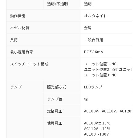
透明/不透明
透明
動作機能
オルタネイト
ベゼル材質
金属
負荷
一般負荷用
最小適用負荷
DC5V 6mA
スイッチユニット構成
ユニット位置1: NC
ユニット位置2: 点灯ユニット
ユニット位置3: NC
ランプ
照光部方式
LEDランプ
ランプ色
緑
定格電圧
AC100V、AC110V、AC120V
使用電圧
AC100V±10%
※1 対応状況
AC110V±10%
AC100～130V