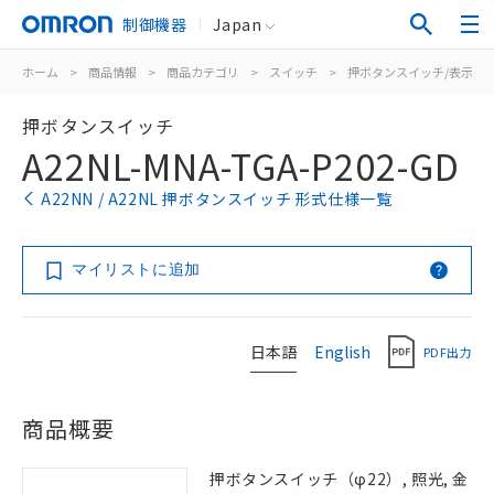
制御機器
Japan
ホーム
>
商品情報
>
商品カテゴリ
>
スイッチ
>
押ボタンスイッチ/表示灯
押ボタンスイッチ
A22NL-MNA-TGA-P202-GD
A22NN / A22NL 押ボタンスイッチ 形式仕様一覧
マイリストに追加
日本語
English
PDF出力
商品概要
押ボタンスイッチ（φ22）, 照光, 金