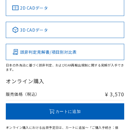
中国 RoHS
注意事項・凡例
2D CADデータ
中国 RoHS表
※1 ※2
3D CADデータ
Pb
Hg
Cd
Cr(VI)
該非判定見解書/項目別対比表
O
O
O
O
日本の外為法に基づく該非判定、およびEAR再輸出規制に関する見解が入手でき
ます。
"対応済み"や非含有の記載がされた商品であっても、流通
在庫等で未対応品が混在する可能性があります。
オンライン購入
非含有品が必要な際は、弊社営業部門もしくは販売店へお
問い合わせください。
¥ 3,570
販売価格（税込）
この製品のRoHS/REACH対応状況ページへ
カートに追加
オンライン購入における出荷予定日は、カートに追加～「ご購入手続き：価