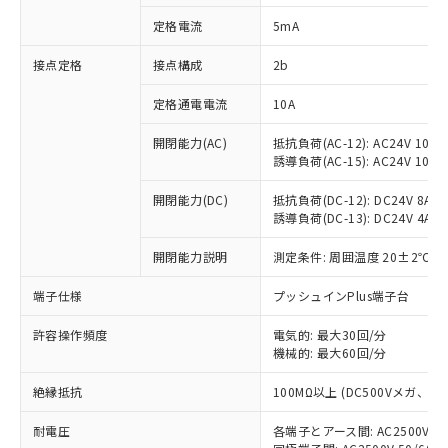
対応済み：EU RoHS指令（10物質）の
定格電流
5mA
非含有に対応した製品が提供可能な商品で
す。
接点定格
接点構成
2b
対応予定：EU RoHS指令（10物質）の非含
ご利用条件
有に対応した製品に切り替える予定のある
定格通電電流
10A
商品です。
対応予定なし：EU RoHS指令（10物質）の
開閉能力(AC)
抵抗負荷(AC-12): AC24V 10A/A
以下の条件をお読みいただき、同意のうえ
非含有に非対応の商品で、対応品を出す予
誘導負荷(AC-15): AC24V 10A/AC
ご利用ください。
定はありません。
調査・確認中：EU RoHS指令（10物質）の
開閉能力(DC)
抵抗負荷(DC-12): DC24V 8A/DC
本サービスは、当社制御機器事業取扱
※1 中国RoHS○×表
誘導負荷(DC-13): DC24V 4A/DC
非含有の対応状況を調査中または確認中の
商品の当社在庫状況および標準価格
商品です。
(税抜)を提供させていただくもので
開閉能力説明
測定条件: 周囲温度 20±2℃、
「○」：最大均質材料含有率が中国RoHSの
非該当品：ライセンス料など無形物で、有
す。
基準値以下であることを示します。
害物質有無と関係のない商品です。
当社制御機器事業取扱商品の中には、
端子仕様
プッシュインPlus端子台
「×」：最大均質材料含有率が中国RoHSの
仕入先様の事情により、非含有部品として
本サービスの対象外となる商品もある
基準値を超えていることを示します。
いたものが、含有品と判明した場合などや
当社は、これら貴社製品のうち、外国
ことをご了承ください。
許容操作頻度
電気的: 最大30回/分
「－」：未確認です。当社販売部門へお問
むを得ず変更することがあります。
為替および外国貿易法に定める商品
機械的: 最大60回/分
在庫状況および標準価格照会結果は、
い合わせください。
（以下｢規制貨物等」という）を輸出
記載している更新日時点での社内デー
*EU RoHS指令（10物質）：
または国外への提供する場合は、日本
絶縁抵抗
100MΩ以上 (DC500Vメガ、
記
タに基づき作成されるものであり、閲
説明
鉛(Pb) 1000ppm以下、 水銀(Hg) 1000ppm以下、 カド
*中国RoHS10物質の基準値 (GB/T26572)：
国政府の輸出許可(または役務取引許
号
覧された時点での実際の在庫および標
ミウム(Cd) 100ppm以下、
Pb(鉛) :1000ppm、 Hg(水銀) : 1000ppm、 Cd(カドミウ
耐電圧
各端子とアース間: AC2500V 50/
可)を取得するなどの必要な手続きを
六価クロム(Cr(Ⅵ)) 1000ppm以下、ポリ臭化ビフェニル
ム) : 100ppm、
準価格とは異なる場合があることをご