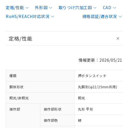
定格/性能
外形図
取りつけ穴加工図
CAD
RoHS/REACH対応状況
規格認証/適合状況
定格/性能
情報更新：2026/05/21
種類
押ボタンスイッチ
胴体形状
丸胴形(φ22/25mm共用)
照光/非照光
照光
操作部
操作部形状
丸形 平形
操作部色
緑