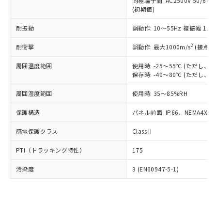
類(PBB) 1000ppm以下、ポリ臭化ジフェニルエーテル類
同極端子間: AC2500V 50/60
Cr(Ⅵ)(六価クロム) : 1000ppm、 PBBs(ポリ臭化ビフェ
とります。
了承ください。
(PBDE) 1000ppm以下、フタル酸ビス(2-エチルヘキシ
○
一定数以上の在庫あり
ニル類) : 1000ppm、 PBDEs(ポリ臭化ジフェニルエーテ
(初期値)
当社は規制貨物を破棄する場合は、完
ル) (DEHP)(別名：DOP) 1000ppm以下、フタル酸ブチ
正式な納期状況および標準価格はお客
ル類) : 1000ppm、
ルベンジル（BBP） 1000ppm以下、フタル酸ジブチル
全に破砕するなど、違法に輸出されな
DBP(フタル酸ジブチル) : 1000ppm、 DIBP(フタル酸ジ
様のお取引先、またはお客様担当のオ
耐振動
誤動作: 10～55Hz 複振幅 1.
（DBP） 1000ppm以下、フタル酸ジイソブチル
イソブチル) : 1000ppm、 BBP(フタル酸ブチルベンジ
△
一定数には満たないが在庫あり
いよう必要な手段を講じます。
ムロン制御機器販売店・当社販売員に
(DIBP) 1000ppm以下
ル) : 1000ppm、
当社は貴社製品を、核兵器、ミサイ
但し、RoHS指令で産業用監視および制御機器に対する
DEHP(フタル酸ビス(2-エチルヘキシル)) : 1000ppm
ご相談ください。
2
耐衝撃
誤動作: 最大1000m/s
(接点開
適用除外項目は除く。
ル、化学兵器、生物兵器またはその他
－
在庫なし(最新の在庫状況につ
オムロン制御機器販売店や当社販売拠
フタル酸エステル類の４物質については閾値を超える意
武器並びにこれらの製造装置等に一切
いては、お客様のお取引先、ま
周囲温度範囲
図的な使用がないことを確認しています。
使用時: -25～55℃ (ただし
点は「
販売ネットワーク
」をご確認
※2 環境保護使用期限
使用いたしません。
保存時: -40～80℃ (ただし
たはお客様担当のオムロン制御
ください。
当社は、貴社製品を第三者に販売する
機器販売店・当社販売員にご確
在庫状況および標準価格結果を当社の
※2 対応予定月
「ｅ」：有害物質（10物質）のすべてが基
周囲湿度範囲
使用時: 35～85%RH
場合は、上記1、2および3の内容を当
認ください)
事前の承諾なく第三者に漏洩または開
準値以下であることを示します。
該第三者に通知します。また当社は、
示しないようお願いします。
保護構造
パネル前面: IP66、NEMA4X, N
部品在庫の切り替え状況などにより、予定
「10」：通常の使用状況下において有害物
販売先および販売に係わる関係者が違
マイパーツ機能（部品リスト作成サー
空
受注生産機種、また在庫状況の
月が前後することがあります。
質が外部に漏えいし、環境に深刻な影響を
法に輸出するおそれがある場合は、取
ビス）をご利用いただくには、I-Web
白
情報を公開していない機種
感電保護クラス
Class II
及ぼさない年数を意味します。
り引きをいたしません。
メンバーズにご登録されている必要が
「－」：未確認です。当社販売部門へお問
あります。
PTI（トラッキング特性）
175
い合わせください。
お客様が当ウェブサイト上で当社にご
※3 非含有証明書ダウンロード
登録された部品リストについて、当社
汚染度
3 (EN60947-5-1)
および当社の共同利用者が、当社の製
下記の非含有証明書をダウンロードするこ
品・サービスに関するお客様との取
とができます。
合意する
キャンセル
引・商談に必要な範囲で利用すること
をご了承ください。
EU RoHS指令（10物質）の非含有証明書