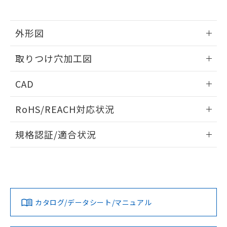
※当社の共同利用者とは、
"個人情報
51物質の非含有証明書（当社基準）
の共同利用に関して"
の「1.共同利
※本証明書は発行日時点で非含有を証明す
用者の範囲」に記載されている法人を
るもので、過去に遡って非含有を証明する
外形図
指します。
ものではありません。
情報更新：2026/05/21
また、RoHS指令のフタル酸エステル類４
取りつけ穴加工図
物質の対応では、対応完了までの期間は出
荷製品に未対応品が混在することから備考
情報更新：2026/05/21
CAD
欄に対応日を記載しておりました。
既に当社にて対応品への在庫切替を完了
ログイン/会員登録いただくと、CADデータをダウンロー
していることから、特段のことがない限
RoHS/REACH対応状況
ドすることができます。
り、2022年1月12日より割愛しておりま
す。
情報更新：2026/7/29
規格認証/適合状況
ログイン/会員登録
EU RoHS
注意事項・凡例
A22NL-MNA-TGA-P202-GDについての規格認証/適合状況に
ついては、「カスタマーサポートセンタ お客様相談室」また
は貴社担当オムロン営業員または販売店にお問い合わせくだ
対応状況
対応予定月
※1
※2
さい。
ダウンロードデータをご利用いただく前に、以下を必ずお読
みください。
カタログ/データシート/マニュアル
対応済み
ソフトウェアの使用条件
お問い合わせ