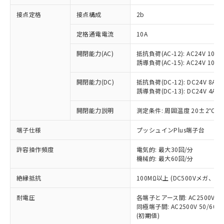
非含有に対応した製品が提供可能な商品で
接点定格
接点構成
2b
す。
対応予定：EU RoHS指令（10物質）の非含
ご利用条件
定格通電電流
10A
有に対応した製品に切り替える予定のある
商品です。
開閉能力(AC)
抵抗負荷(AC-12): AC24V 10A/A
対応予定なし：EU RoHS指令（10物質）の
誘導負荷(AC-15): AC24V 10A/AC
以下の条件をお読みいただき、同意のうえ
非含有に非対応の商品で、対応品を出す予
ご利用ください。
定はありません。
開閉能力(DC)
抵抗負荷(DC-12): DC24V 8A/DC
調査・確認中：EU RoHS指令（10物質）の
誘導負荷(DC-13): DC24V 4A/DC
本サービスは、当社制御機器事業取扱
※1 中国RoHS○×表
非含有の対応状況を調査中または確認中の
商品の当社在庫状況および標準価格
開閉能力説明
測定条件: 周囲温度 20±2℃、
商品です。
(税抜)を提供させていただくもので
「○」：最大均質材料含有率が中国RoHSの
非該当品：ライセンス料など無形物で、有
す。
端子仕様
プッシュインPlus端子台
基準値以下であることを示します。
害物質有無と関係のない商品です。
当社制御機器事業取扱商品の中には、
「×」：最大均質材料含有率が中国RoHSの
仕入先様の事情により、非含有部品として
本サービスの対象外となる商品もある
許容操作頻度
電気的: 最大30回/分
基準値を超えていることを示します。
いたものが、含有品と判明した場合などや
当社は、これら貴社製品のうち、外国
ことをご了承ください。
機械的: 最大60回/分
「－」：未確認です。当社販売部門へお問
むを得ず変更することがあります。
為替および外国貿易法に定める商品
在庫状況および標準価格照会結果は、
い合わせください。
（以下｢規制貨物等」という）を輸出
絶縁抵抗
100MΩ以上 (DC500Vメガ、
記載している更新日時点での社内デー
*EU RoHS指令（10物質）：
または国外への提供する場合は、日本
記
タに基づき作成されるものであり、閲
説明
鉛(Pb) 1000ppm以下、 水銀(Hg) 1000ppm以下、 カド
*中国RoHS10物質の基準値 (GB/T26572)：
国政府の輸出許可(または役務取引許
耐電圧
各端子とアース間: AC2500V 50/
号
覧された時点での実際の在庫および標
ミウム(Cd) 100ppm以下、
Pb(鉛) :1000ppm、 Hg(水銀) : 1000ppm、 Cd(カドミウ
同極端子間: AC2500V 50/60
可)を取得するなどの必要な手続きを
六価クロム(Cr(Ⅵ)) 1000ppm以下、ポリ臭化ビフェニル
ム) : 100ppm、
準価格とは異なる場合があることをご
類(PBB) 1000ppm以下、ポリ臭化ジフェニルエーテル類
(初期値)
Cr(Ⅵ)(六価クロム) : 1000ppm、 PBBs(ポリ臭化ビフェ
とります。
了承ください。
(PBDE) 1000ppm以下、フタル酸ビス(2-エチルヘキシ