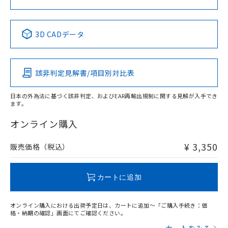
中国 RoHS表
※1 ※2
3D CADデータ
Pb
Hg
Cd
Cr(VI)
該非判定見解書/項目別対比表
X
O
O
O
日本の外為法に基づく該非判定、およびEAR再輸出規制に関する見解が入手でき
ます。
"対応済み"や非含有の記載がされた商品であっても、流通
在庫等で未対応品が混在する可能性があります。
オンライン購入
非含有品が必要な際は、弊社営業部門もしくは販売店へお
問い合わせください。
¥ 3,350
販売価格（税込）
この製品のRoHS/REACH対応状況ページへ
カートに追加
オンライン購入における出荷予定日は、カートに追加～「ご購入手続き：価
格・納期の確認」画面にてご確認ください。