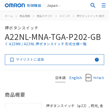
制御機器
Japan
ホーム
>
商品情報
>
商品カテゴリ
>
スイッチ
>
押ボタンスイッチ/表示灯
押ボタンスイッチ
A22NL-MNA-TGA-P202-GB
A22NN / A22NL 押ボタンスイッチ 形式仕様一覧
マイリストに追加
日本語
English
PDF出力
商品概要
押ボタンスイッチ（φ22）, 照光, 金