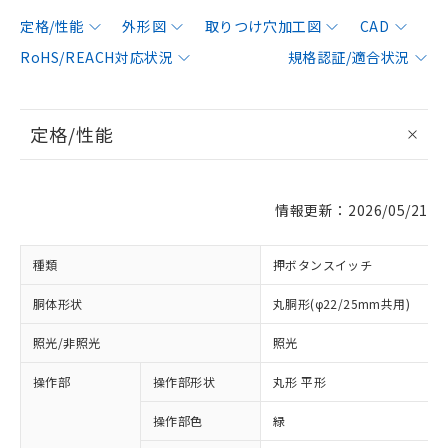
定格/性能
外形図
取りつけ穴加工図
CAD
RoHS/REACH対応状況
規格認証/適合状況
定格/性能
情報更新：2026/05/21
種類
押ボタンスイッチ
胴体形状
丸胴形(φ22/25mm共用)
照光/非照光
照光
操作部
操作部形状
丸形 平形
操作部色
緑