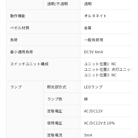
透明/不透明
透明
動作機能
オルタネイト
ベゼル材質
金属
負荷
一般負荷用
最小適用負荷
DC5V 6mA
スイッチユニット構成
ユニット位置1: NC
ユニット位置2: 点灯ユニット
ユニット位置3: NC
ランプ
照光部方式
LEDランプ
ランプ色
緑
定格電圧
AC/DC12V
※1 対応状況
使用電圧
AC/DC12V±10%
定格電流
5mA
対応済み：EU RoHS指令（10物質）の