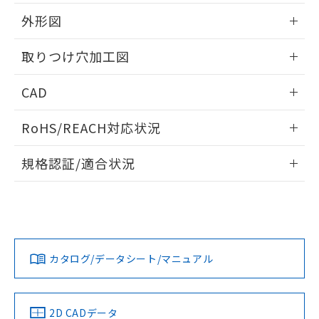
51物質の非含有証明書（当社基準）
の共同利用に関して"
の「1.共同利
※本証明書は発行日時点で非含有を証明す
外形図
用者の範囲」に記載されている法人を
るもので、過去に遡って非含有を証明する
指します。
ものではありません。
情報更新：2026/05/21
取りつけ穴加工図
また、RoHS指令のフタル酸エステル類４
物質の対応では、対応完了までの期間は出
情報更新：2026/05/21
CAD
荷製品に未対応品が混在することから備考
欄に対応日を記載しておりました。
ログイン/会員登録いただくと、CADデータをダウンロー
既に当社にて対応品への在庫切替を完了
RoHS/REACH対応状況
ドすることができます。
していることから、特段のことがない限
り、2022年1月12日より割愛しておりま
情報更新：2026/7/29
規格認証/適合状況
す。
ログイン/会員登録
EU RoHS
注意事項・凡例
A22NL-MNA-TGA-P202-GBについての規格認証/適合状況に
ついては、「カスタマーサポートセンタ お客様相談室」また
は貴社担当オムロン営業員または販売店にお問い合わせくだ
対応状況
対応予定月
※1
※2
さい。
ダウンロードデータをご利用いただく前に、以下を必ずお読
みください。
カタログ/データシート/マニュアル
対応済み
ソフトウェアの使用条件
お問い合わせ
中国 RoHS
注意事項・凡例
2D CADデータ