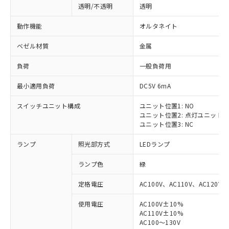
透明/不透明
透明
動作機能
オルタネイト
ベゼル材質
金属
負荷
一般負荷用
最小適用負荷
DC5V 6mA
スイッチユニット構成
ユニット位置1: NO
ユニット位置2: 点灯ユニット
ユニット位置3: NC
ランプ
照光部方式
LEDランプ
ランプ色
緑
定格電圧
AC100V、AC110V、AC120V
使用電圧
AC100V±10%
AC110V±10%
AC100～130V