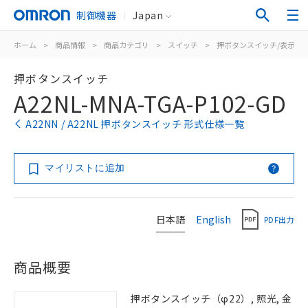
制御機器
Japan
ホーム
>
商品情報
>
商品カテゴリ
>
スイッチ
>
押ボタンスイッチ/表示灯
押ボタンスイッチ
A22NL-MNA-TGA-P102-GD
A22NN / A22NL 押ボタンスイッチ 形式仕様一覧
マイリストに追加
日本語
English
PDF出力
商品概要
押ボタンスイッチ（φ22）, 照光, 金