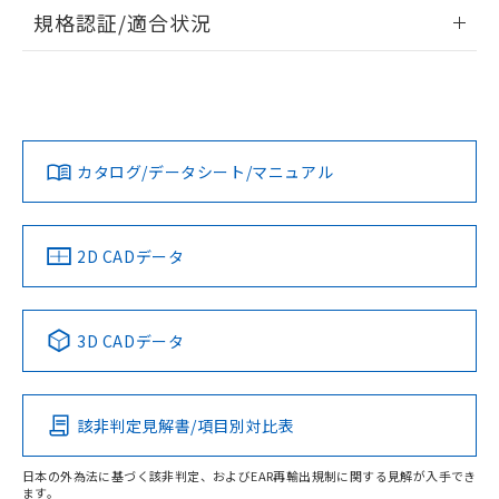
情報更新：2026/7/29
規格認証/適合状況
ログイン/会員登録
EU RoHS
注意事項・凡例
A22NL-MNA-TGA-P102-GDについての規格認証/適合状況に
ついては、「カスタマーサポートセンタ お客様相談室」また
は貴社担当オムロン営業員または販売店にお問い合わせくだ
対応状況
対応予定月
※1
※2
さい。
ダウンロードデータをご利用いただく前に、以下を必ずお読
みください。
カタログ/データシート/マニュアル
対応済み
ソフトウェアの使用条件
お問い合わせ
中国 RoHS
注意事項・凡例
2D CADデータ
中国 RoHS表
※1 ※2
3D CADデータ
Pb
Hg
Cd
Cr(VI)
該非判定見解書/項目別対比表
O
O
O
O
日本の外為法に基づく該非判定、およびEAR再輸出規制に関する見解が入手でき
ます。