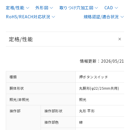
定格/性能
外形図
取りつけ穴加工図
CAD
RoHS/REACH対応状況
規格認証/適合状況
定格/性能
情報更新：2026/05/21
種類
押ボタンスイッチ
胴体形状
丸胴形(φ22/25mm共用)
照光/非照光
照光
操作部
操作部形状
丸形 平形
操作部色
緑