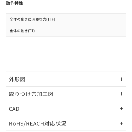
登録された部品リストについて、当社
動作特性
および当社の共同利用者が、当社の製
下記の非含有証明書をダウンロードするこ
品・サービスに関するお客様との取
とができます。
合意する
キャンセル
引・商談に必要な範囲で利用すること
全体の動きに必要な力(TTF)
をご了承ください。
EU RoHS指令（10物質）の非含有証明書
全体の動き(TT)
※当社の共同利用者とは、
"個人情報
51物質の非含有証明書（当社基準）
の共同利用に関して"
の「1.共同利
※本証明書は発行日時点で非含有を証明す
用者の範囲」に記載されている法人を
るもので、過去に遡って非含有を証明する
指します。
ものではありません。
また、RoHS指令のフタル酸エステル類４
物質の対応では、対応完了までの期間は出
荷製品に未対応品が混在することから備考
外形図
欄に対応日を記載しておりました。
既に当社にて対応品への在庫切替を完了
情報更新：2026/05/21
していることから、特段のことがない限
取りつけ穴加工図
り、2022年1月12日より割愛しておりま
す。
情報更新：2026/05/21
CAD
ログイン/会員登録いただくと、CADデータをダウンロー
RoHS/REACH対応状況
ドすることができます。