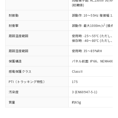
同極端子間: AC2500V 50/60
為替および外国貿易法に定める商品
在庫状況および標準価格照会結果は、
い合わせください。
(初期値)
（以下｢規制貨物等」という）を輸出
記載している更新日時点での社内デー
*EU RoHS指令（10物質）：
または国外への提供する場合は、日本
記
タに基づき作成されるものであり、閲
説明
鉛(Pb) 1000ppm以下、 水銀(Hg) 1000ppm以下、 カド
耐振動
誤動作: 10～55Hz 複振幅 1.
*中国RoHS10物質の基準値 (GB/T26572)：
国政府の輸出許可(または役務取引許
号
覧された時点での実際の在庫および標
ミウム(Cd) 100ppm以下、
Pb(鉛) :1000ppm、 Hg(水銀) : 1000ppm、 Cd(カドミウ
可)を取得するなどの必要な手続きを
六価クロム(Cr(Ⅵ)) 1000ppm以下、ポリ臭化ビフェニル
ム) : 100ppm、
準価格とは異なる場合があることをご
2
耐衝撃
誤動作: 最大1000m/s
(接点開
類(PBB) 1000ppm以下、ポリ臭化ジフェニルエーテル類
Cr(Ⅵ)(六価クロム) : 1000ppm、 PBBs(ポリ臭化ビフェ
とります。
了承ください。
(PBDE) 1000ppm以下、フタル酸ビス(2-エチルヘキシ
○
一定数以上の在庫あり
ニル類) : 1000ppm、 PBDEs(ポリ臭化ジフェニルエーテ
当社は規制貨物を破棄する場合は、完
ル) (DEHP)(別名：DOP) 1000ppm以下、フタル酸ブチ
正式な納期状況および標準価格はお客
ル類) : 1000ppm、
周囲温度範囲
使用時: -25～55℃ (ただし
ルベンジル（BBP） 1000ppm以下、フタル酸ジブチル
全に破砕するなど、違法に輸出されな
DBP(フタル酸ジブチル) : 1000ppm、 DIBP(フタル酸ジ
保存時: -40～80℃ (ただし
様のお取引先、またはお客様担当のオ
（DBP） 1000ppm以下、フタル酸ジイソブチル
イソブチル) : 1000ppm、 BBP(フタル酸ブチルベンジ
△
一定数には満たないが在庫あり
いよう必要な手段を講じます。
ムロン制御機器販売店・当社販売員に
(DIBP) 1000ppm以下
ル) : 1000ppm、
当社は貴社製品を、核兵器、ミサイ
但し、RoHS指令で産業用監視および制御機器に対する
周囲湿度範囲
使用時: 35～85%RH
DEHP(フタル酸ビス(2-エチルヘキシル)) : 1000ppm
ご相談ください。
適用除外項目は除く。
ル、化学兵器、生物兵器またはその他
－
在庫なし(最新の在庫状況につ
オムロン制御機器販売店や当社販売拠
フタル酸エステル類の４物質については閾値を超える意
保護構造
パネル前面: IP66、NEMA4X, N
武器並びにこれらの製造装置等に一切
いては、お客様のお取引先、ま
図的な使用がないことを確認しています。
点は「
販売ネットワーク
」をご確認
※2 環境保護使用期限
使用いたしません。
たはお客様担当のオムロン制御
ください。
感電保護クラス
Class II
当社は、貴社製品を第三者に販売する
機器販売店・当社販売員にご確
在庫状況および標準価格結果を当社の
※2 対応予定月
「ｅ」：有害物質（10物質）のすべてが基
場合は、上記1、2および3の内容を当
認ください)
事前の承諾なく第三者に漏洩または開
PTI（トラッキング特性）
175
準値以下であることを示します。
該第三者に通知します。また当社は、
示しないようお願いします。
部品在庫の切り替え状況などにより、予定
「10」：通常の使用状況下において有害物
販売先および販売に係わる関係者が違
マイパーツ機能（部品リスト作成サー
空
受注生産機種、また在庫状況の
汚染度
3 (EN60947-5-1)
月が前後することがあります。
質が外部に漏えいし、環境に深刻な影響を
法に輸出するおそれがある場合は、取
ビス）をご利用いただくには、I-Web
白
情報を公開していない機種
及ぼさない年数を意味します。
り引きをいたしません。
メンバーズにご登録されている必要が
質量
約65g
「－」：未確認です。当社販売部門へお問
あります。
い合わせください。
お客様が当ウェブサイト上で当社にご
※3 非含有証明書ダウンロード