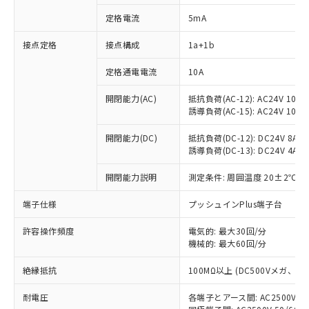
定格電流
5mA
接点定格
接点構成
1a+1b
※1 対応状況
定格通電電流
10A
対応済み：EU RoHS指令（10物質）の
非含有に対応した製品が提供可能な商品で
開閉能力(AC)
抵抗負荷(AC-12): AC24V 10A/A
す。
誘導負荷(AC-15): AC24V 10A/AC
対応予定：EU RoHS指令（10物質）の非含
ご利用条件
有に対応した製品に切り替える予定のある
開閉能力(DC)
抵抗負荷(DC-12): DC24V 8A/DC
商品です。
誘導負荷(DC-13): DC24V 4A/DC
対応予定なし：EU RoHS指令（10物質）の
以下の条件をお読みいただき、同意のうえ
開閉能力説明
測定条件: 周囲温度 20±2℃、
非含有に非対応の商品で、対応品を出す予
ご利用ください。
定はありません。
端子仕様
プッシュインPlus端子台
調査・確認中：EU RoHS指令（10物質）の
本サービスは、当社制御機器事業取扱
※1 中国RoHS○×表
非含有の対応状況を調査中または確認中の
商品の当社在庫状況および標準価格
許容操作頻度
電気的: 最大30回/分
商品です。
(税抜)を提供させていただくもので
機械的: 最大60回/分
「○」：最大均質材料含有率が中国RoHSの
非該当品：ライセンス料など無形物で、有
す。
基準値以下であることを示します。
害物質有無と関係のない商品です。
絶縁抵抗
100MΩ以上 (DC500Vメガ、
当社制御機器事業取扱商品の中には、
「×」：最大均質材料含有率が中国RoHSの
仕入先様の事情により、非含有部品として
本サービスの対象外となる商品もある
基準値を超えていることを示します。
いたものが、含有品と判明した場合などや
当社は、これら貴社製品のうち、外国
耐電圧
各端子とアース間: AC2500V 50/
ことをご了承ください。
「－」：未確認です。当社販売部門へお問
むを得ず変更することがあります。