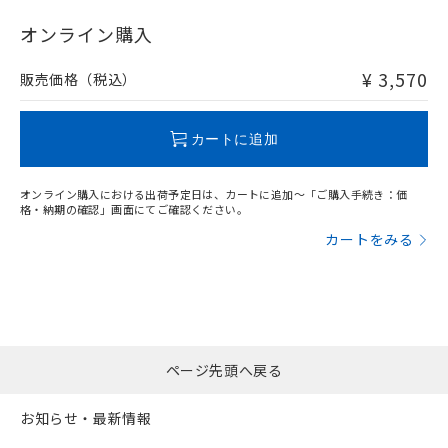
"対応済み"や非含有の記載がされた商品であっても、流通
在庫等で未対応品が混在する可能性があります。
オンライン購入
非含有品が必要な際は、弊社営業部門もしくは販売店へお
問い合わせください。
¥ 3,570
販売価格（税込）
この製品のRoHS/REACH対応状況ページへ
カートに追加
オンライン購入における出荷予定日は、カートに追加～「ご購入手続き：価
格・納期の確認」画面にてご確認ください。
カートをみる
ページ先頭へ戻る
お知らせ・最新情報