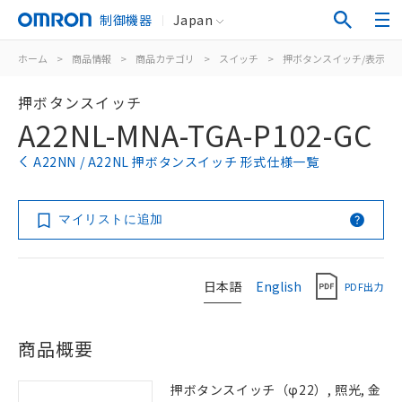
制御機器
Japan
ホーム
>
商品情報
>
商品カテゴリ
>
スイッチ
>
押ボタンスイッチ/表示灯
押ボタンスイッチ
A22NL-MNA-TGA-P102-GC
A22NN / A22NL 押ボタンスイッチ 形式仕様一覧
マイリストに追加
日本語
English
PDF出力
商品概要
押ボタンスイッチ（φ22）, 照光, 金