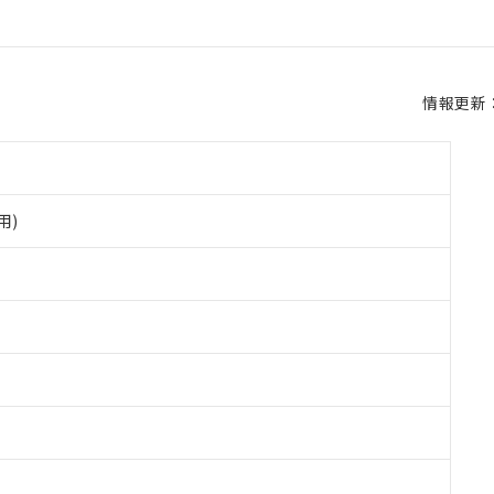
情報更新：2
用)