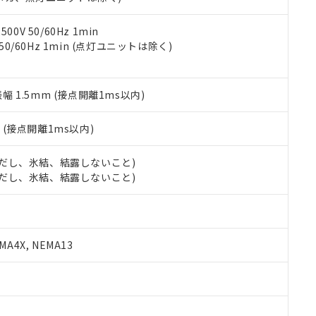
令のフタル酸エステル類４物質の対応では、対応完了までの期間は出
備考欄に対応日を記載しておりました。
品への在庫切替を完了していることから、特段のことがない限り、20
0V 50/60Hz 1min
す。
 50/60Hz 1min (点灯ユニットは除く)
振幅 1.5mm (接点開離1ms以内)
2
(接点開離1ms以内)
 (ただし、氷結、結露しないこと)
 (ただし、氷結、結露しないこと)
A4X, NEMA13