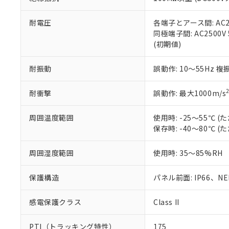
また、RoHS指
混在することから
既に当社にて対応
耐電圧
各端子とアース間: AC250
り割愛しておりま
同極端子間: AC2500V
(初期値)
耐振動
誤動作: 10～55Hz 複
耐衝撃
誤動作: 最大1000m/s
周囲温度範囲
使用時: -25～55℃
保存時: -40～80℃
周囲湿度範囲
使用時: 35～85%RH
保護構造
パネル前面: IP66、NEM
感電保護クラス
Class II
PTI（トラッキング特性）
175