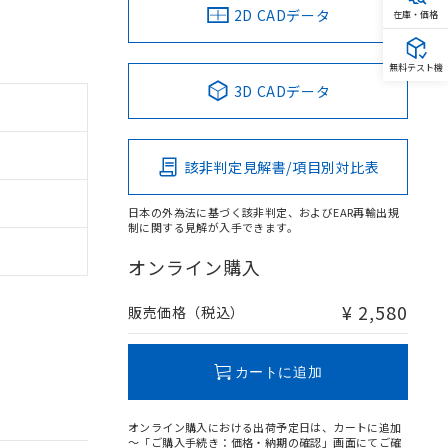
2D CADデータ
在庫・価格
無料テスト機
3D CADデータ
該非判定見解書/項目別対比表
日本の外為法に基づく該非判定、およびEAR再輸出規
制に関する見解が入手できます。
オンライン購入
¥ 2,580
販売価格（税込）
カートに追加
オンライン購入における出荷予定日は、カートに追加
～「ご購入手続き：価格・納期の確認」画面にてご確