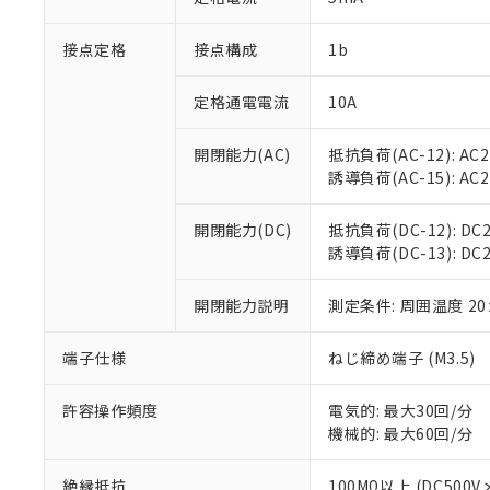
「×」：最大均質
本サービスは
当社は、これ
*EU RoHS指令（10物
「－」：未確認で
鉛(Pb) 1000ppm以下、
接点定格
接点構成
1b
くものです。
う）を輸出ま
記
説明
六価クロム(Cr(Ⅵ)) 1
当社制御機器
などの必要な
フタル酸ビス(2-エチルヘ
号
*中国RoHS10物質の基準値 
ル（DBP） 1000ppm
在庫状況およ
当社は規制貨
定格通電電流
10A
Pb(鉛) :1000ppm、 Hg
但し、RoHS指令で産
のであり、閲
ます。
Cr(Ⅵ)(六価クロム) : 
フタル酸エステル類の４
○
一定数以
DBP(フタル酸ジブチル) :
い。
当社は貴社製
開閉能力(AC)
抵抗負荷(AC-12): AC24
DEHP(フタル酸ビス(2-エ
正式な納期状
置等に一切使
誘導負荷(AC-15): AC24V
当社販売員に
※2 対応予定月
△
一定数に
当社は、貴社
オムロン制御
また当社は、
※2 環境保護使
開閉能力(DC)
抵抗負荷(DC-12): DC24
在庫状況およ
部品在庫の切り替
たしません。
－
在庫なし
誘導負荷(DC-13): DC24
す。
「ｅ」：有害物質
機器販売
マイパーツ機
「10」：通常の
ている必要が
開閉能力説明
測定条件: 周囲温度 2
味します。
空
受注生産
お客様が当ウ
※3 非含有証明
「－」：未確認で
白
が、当社の製
端子仕様
ねじ締め端子 (M3.5)
さい。
下記の非含有証明
※当社の共同
許容操作頻度
電気的: 最大30回/分
いる法人を指
EU RoHS指令（
機械的: 最大60回/分
51物質の非含有証
※本証明書は発行
絶縁抵抗
100MΩ以上 (DC5