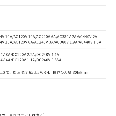
材料含有率が中国RoHSの基準値を超えていることを示します。
、当社制御機器事業取扱商品の当社在庫状況および標準価格(税抜)
ら貴社製品のうち、外国為替および外国貿易法に定める商品（以下｢
質）：
す。当社販売部門へお問い合わせください。
 水銀(Hg) 1000ppm以下、 カドミウム(Cd) 100ppm以下、
たは国外への提供する場合は、日本国政府の輸出許可(または役務取
000ppm以下、ポリ臭化ビフェニル類(PBB) 1000ppm以下、ポリ臭化ジフェニルエーテル類(P
事業取扱商品の中には、本サービスの対象外となる商品もあること
手続きをとります。
キシル) (DEHP)(別名：DOP) 1000ppm以下、フタル酸ブチルベンジル（BBP） 100
(GB/T26572)：
以下、フタル酸ジイソブチル (DIBP) 1000ppm以下
び標準価格照会結果は、記載している更新日時点での社内データに
物を破棄する場合は、完全に破砕するなど、違法に輸出されないよ
(水銀) : 1000ppm、 Cd(カドミウム) : 100ppm、
業用監視および制御機器に対する適用除外項目は除く。
覧された時点での実際の在庫および標準価格とは異なる場合がある
1000ppm、 PBBs(ポリ臭化ビフェニル類) : 1000ppm、 PBDEs(ポリ臭化ジフェニルエーテル類
物質については閾値を超える意図的な使用がないことを確認しています。
上の在庫あり
 1000ppm、 DIBP(フタル酸ジイソブチル) : 1000ppm、 BBP(フタル酸ブチルベンジル) :
品を、核兵器、ミサイル、化学兵器、生物兵器またはその他武器並
V 10A/AC120V 10A/AC240V 6A/AC380V 2A/AC440V 2A
チルヘキシル)) : 1000ppm
況および標準価格はお客様のお取引先、またはお客様担当のオムロ
用いたしません。
 10A/AC120V 6A/AC240V 3A/AC380V 1.9A/AC440V 1.6A
ご相談ください。
は満たないが在庫あり
製品を第三者に販売する場合は、上記1、2および3の内容を当該第
機器販売店や当社販売拠点は「
販売ネットワーク
」をご確認くだ
販売先および販売に係わる関係者が違法に輸出するおそれがある場
用期限
V 8A/DC120V 2.2A/DC240V 1.1A
び標準価格結果を当社の事前の承諾なく第三者に漏洩または開示し
え状況などにより、予定月が前後することがあります。
(最新の在庫状況については、お客様のお取引先、またはお客様担当
V 4A/DC120V 1.1A/DC240V 0.55A
（10物質）のすべてが基準値以下であることを示します。
店・当社販売員にご確認ください)
能（部品リスト作成サービス）をご利用いただくには、I-Webメン
使用状況下において有害物質が外部に漏えいし、環境に深刻な影響を
あります。
0±2℃、周囲湿度 65±5%RH、操作ひん度 30回/min
機種、また在庫状況の情報を公開していない機種
ェブサイト上で当社にご登録された部品リストについて、当社およ
書ダウンロード
す。当社販売部門へお問い合わせください。
品・サービスに関するお客様との取引・商談に必要な範囲で利用す
合意する
キャンセル
書をダウンロードすることができます。
利用者とは、
"個人情報の共同利用に関して"
の「1.共同利用者の
します。
10物質）の非含有証明書
明書（当社基準）
日時点で非含有を証明するもので、過去に遡って非含有を証明するも
00Vメガ、点灯ユニットは除く)