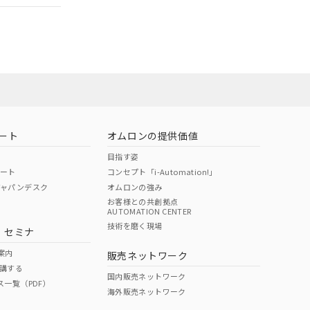
ート
オムロンの提供価値
目指す姿
ポート
コンセプト「i-Automation!」
ジャパンデスク
オムロンの強み
お客様との共創拠点
AUTOMATION CENTER
DIBP
BBP
DEHP
環境保護
技術を磨く現場
・セミナ
状況ページへ
使用期限
検索ください
案内
販売ネットワーク
講する
O
O
O
10
国内販売ネットワーク
ス一覧（PDF）
海外販売ネットワーク