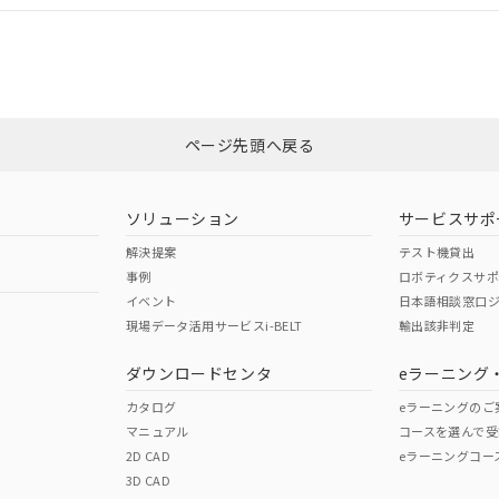
CCC認証
電波法
みください。
Yes
N/A
非含有証明書
※3
ページ先頭へ戻る
ダウンロードはこちら
型式承認
NK型式承認
ABS型式承認
韓国
（日本
（アメリカ
ソリューション
サービスサポ
舶規格）
船舶規格）
船舶規格）
解決提案
テスト機貸出
事例
ロボティクスサ
No
No
イベント
日本語相談窓口
現場データ活用サービスi-BELT
輸出該非判定
I)
PBBs
PBDEs
DBP
ダウンロードセンタ
eラーニング
この製品の規格認証/適合
その他の認証はこちらのページからご
カタログ
eラーニングのご
マニュアル
コースを選んで受
O
O
O
2D CAD
eラーニングコー
3D CAD