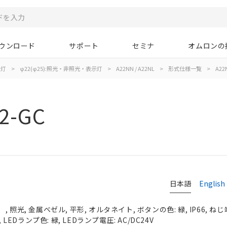
ウンロード
サポート
セミナ
オムロンの
示灯
>
φ22(φ25):照光・非照光・表示灯
>
A22NN / A22NL
>
形式仕様一覧
>
A22
2-GC
日本語
English
照光, 金属ベゼル, 平形, オルタネイト, ボタンの色: 緑, IP66, ねじ
 LEDランプ色: 緑, LEDランプ電圧: AC/DC24V