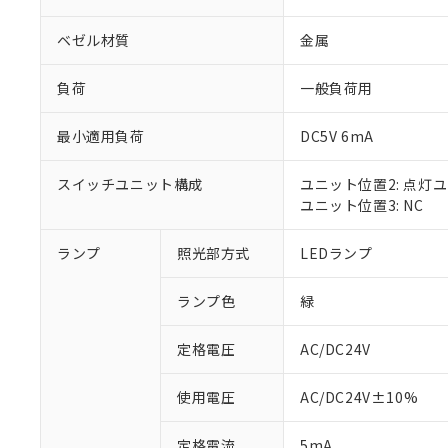
ベゼル材質
金属
負荷
一般負荷用
最小適用負荷
DC5V 6mA
スイッチユニット構成
ユニット位置2: 点灯
ユニット位置3: NC
ランプ
照光部方式
LEDランプ
※1 対応状況
ランプ色
緑
対応済み：EU
対応予定：EU R
対応予定なし：EU
定格電圧
AC/DC24V
調査・確認中：EU
ご利用条件
非該当品：ライセ
使用電圧
AC/DC24V±10%
※1 中国RoHS
仕入先様の事情に
があります。
以下の条件をお読
定格電流
5mA
「○」：最大均質