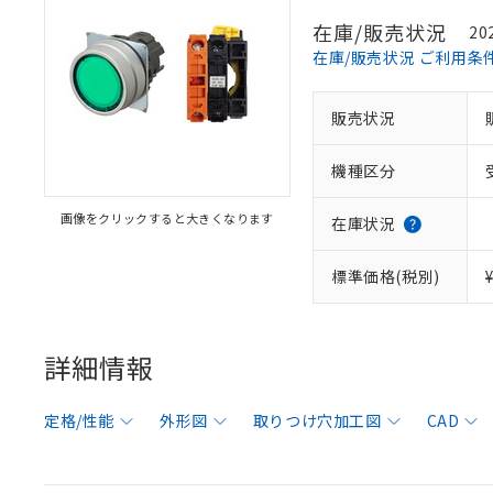
在庫/販売状況
20
在庫/販売状況 ご利用条
販売状況
機種区分
画像をクリックすると大きくなります
在庫状況
標準価格(税別)
詳細情報
定格/性能
外形図
取りつけ穴加工図
CAD