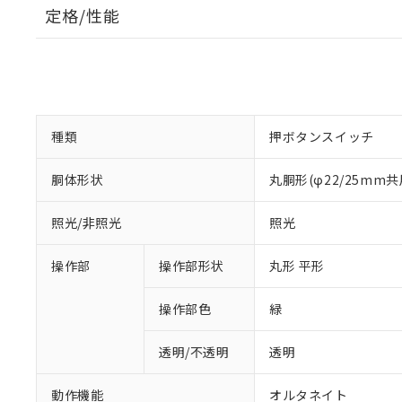
定格/性能
種類
押ボタンスイッチ
胴体形状
丸胴形(φ22/25mm共
照光/非照光
照光
操作部
操作部形状
丸形 平形
操作部色
緑
透明/不透明
透明
動作機能
オルタネイト