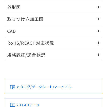
51物質の非含有証明書（当社基準）
の共同利用に関して"
の「1.共同利
※本証明書は発行日時点で非含有を証明す
外形図
用者の範囲」に記載されている法人を
るもので、過去に遡って非含有を証明する
指します。
ものではありません。
情報更新：2026/05/21
取りつけ穴加工図
また、RoHS指令のフタル酸エステル類４
物質の対応では、対応完了までの期間は出
情報更新：2026/05/21
CAD
荷製品に未対応品が混在することから備考
欄に対応日を記載しておりました。
ログイン/会員登録いただくと、CADデータをダウンロー
既に当社にて対応品への在庫切替を完了
RoHS/REACH対応状況
ドすることができます。
していることから、特段のことがない限
り、2022年1月12日より割愛しておりま
情報更新：2026/7/29
規格認証/適合状況
す。
ログイン/会員登録
EU RoHS
注意事項・凡例
A22NL-MNA-TAA-P202-ACについての規格認証/適合状況に
ついては、「カスタマーサポートセンタ お客様相談室」また
は貴社担当オムロン営業員または販売店にお問い合わせくだ
対応状況
対応予定月
※1
※2
さい。
ダウンロードデータをご利用いただく前に、以下を必ずお読
みください。
カタログ/データシート/マニュアル
対応済み
ソフトウェアの使用条件
お問い合わせ
中国 RoHS
注意事項・凡例
2D CADデータ