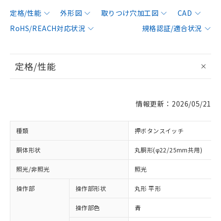
定格/性能
外形図
取りつけ穴加工図
CAD
RoHS/REACH対応状況
規格認証/適合状況
定格/性能
情報更新：2026/05/21
種類
押ボタンスイッチ
胴体形状
丸胴形(φ22/25mm共用)
照光/非照光
照光
操作部
操作部形状
丸形 平形
操作部色
青