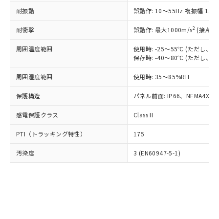
○
一定数以上の在庫あり
ニル類) : 1000ppm、 PBDEs(ポリ臭化ジフェニルエーテ
当社は規制貨物を破棄する場合は、完
ル) (DEHP)(別名：DOP) 1000ppm以下、フタル酸ブチ
正式な納期状況および標準価格はお客
ル類) : 1000ppm、
耐振動
誤動作: 10～55Hz 複振幅 1.
ルベンジル（BBP） 1000ppm以下、フタル酸ジブチル
全に破砕するなど、違法に輸出されな
DBP(フタル酸ジブチル) : 1000ppm、 DIBP(フタル酸ジ
様のお取引先、またはお客様担当のオ
（DBP） 1000ppm以下、フタル酸ジイソブチル
イソブチル) : 1000ppm、 BBP(フタル酸ブチルベンジ
△
一定数には満たないが在庫あり
いよう必要な手段を講じます。
ムロン制御機器販売店・当社販売員に
(DIBP) 1000ppm以下
2
耐衝撃
ル) : 1000ppm、
誤動作: 最大1000m/s
(接点開
当社は貴社製品を、核兵器、ミサイ
但し、RoHS指令で産業用監視および制御機器に対する
DEHP(フタル酸ビス(2-エチルヘキシル)) : 1000ppm
ご相談ください。
適用除外項目は除く。
ル、化学兵器、生物兵器またはその他
－
在庫なし(最新の在庫状況につ
オムロン制御機器販売店や当社販売拠
周囲温度範囲
使用時: -25～55℃ (ただし
フタル酸エステル類の４物質については閾値を超える意
武器並びにこれらの製造装置等に一切
いては、お客様のお取引先、ま
図的な使用がないことを確認しています。
保存時: -40～80℃ (ただし
点は「
販売ネットワーク
」をご確認
※2 環境保護使用期限
使用いたしません。
たはお客様担当のオムロン制御
ください。
当社は、貴社製品を第三者に販売する
周囲湿度範囲
使用時: 35～85%RH
機器販売店・当社販売員にご確
在庫状況および標準価格結果を当社の
※2 対応予定月
「ｅ」：有害物質（10物質）のすべてが基
場合は、上記1、2および3の内容を当
認ください)
事前の承諾なく第三者に漏洩または開
準値以下であることを示します。
保護構造
パネル前面: IP66、NEMA4X, N
該第三者に通知します。また当社は、
示しないようお願いします。
部品在庫の切り替え状況などにより、予定
「10」：通常の使用状況下において有害物
販売先および販売に係わる関係者が違
マイパーツ機能（部品リスト作成サー
空
受注生産機種、また在庫状況の
感電保護クラス
Class II
月が前後することがあります。
質が外部に漏えいし、環境に深刻な影響を
法に輸出するおそれがある場合は、取
ビス）をご利用いただくには、I-Web
白
情報を公開していない機種
及ぼさない年数を意味します。
り引きをいたしません。
メンバーズにご登録されている必要が
PTI（トラッキング特性）
175
「－」：未確認です。当社販売部門へお問
あります。
い合わせください。
お客様が当ウェブサイト上で当社にご
汚染度
3 (EN60947-5-1)
※3 非含有証明書ダウンロード
登録された部品リストについて、当社
および当社の共同利用者が、当社の製
下記の非含有証明書をダウンロードするこ
品・サービスに関するお客様との取
とができます。
合意する
キャンセル
引・商談に必要な範囲で利用すること
をご了承ください。
EU RoHS指令（10物質）の非含有証明書
※当社の共同利用者とは、
"個人情報