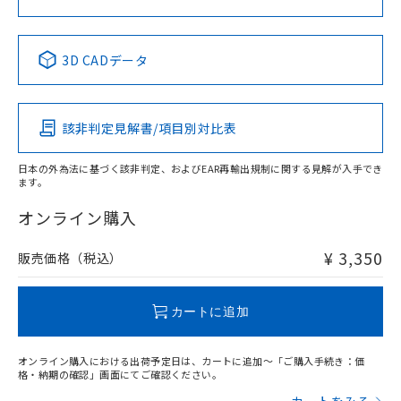
中国 RoHS表
※1 ※2
3D CADデータ
Pb
Hg
Cd
Cr(VI)
該非判定見解書/項目別対比表
X
O
O
O
日本の外為法に基づく該非判定、およびEAR再輸出規制に関する見解が入手でき
ます。
"対応済み"や非含有の記載がされた商品であっても、流通
在庫等で未対応品が混在する可能性があります。
オンライン購入
非含有品が必要な際は、弊社営業部門もしくは販売店へお
問い合わせください。
¥ 3,350
販売価格（税込）
この製品のRoHS/REACH対応状況ページへ
カートに追加
オンライン購入における出荷予定日は、カートに追加～「ご購入手続き：価
格・納期の確認」画面にてご確認ください。