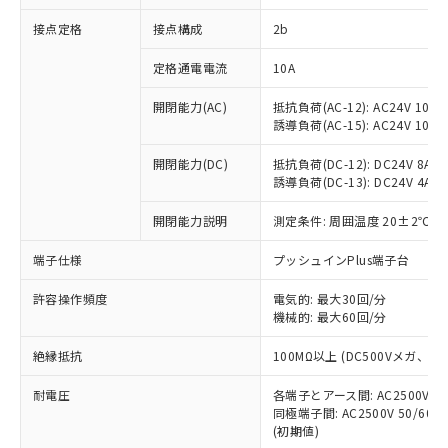
非含有に対応した製品が提供可能な商品で
接点定格
接点構成
2b
す。
対応予定：EU RoHS指令（10物質）の非含
ご利用条件
定格通電電流
10A
有に対応した製品に切り替える予定のある
商品です。
開閉能力(AC)
抵抗負荷(AC-12): AC24V 10A/A
対応予定なし：EU RoHS指令（10物質）の
誘導負荷(AC-15): AC24V 10A/AC
以下の条件をお読みいただき、同意のうえ
非含有に非対応の商品で、対応品を出す予
ご利用ください。
定はありません。
開閉能力(DC)
抵抗負荷(DC-12): DC24V 8A/DC
調査・確認中：EU RoHS指令（10物質）の
誘導負荷(DC-13): DC24V 4A/DC
本サービスは、当社制御機器事業取扱
※1 中国RoHS○×表
非含有の対応状況を調査中または確認中の
商品の当社在庫状況および標準価格
開閉能力説明
測定条件: 周囲温度 20±2℃、
商品です。
(税抜)を提供させていただくもので
「○」：最大均質材料含有率が中国RoHSの
非該当品：ライセンス料など無形物で、有
す。
端子仕様
プッシュインPlus端子台
基準値以下であることを示します。
害物質有無と関係のない商品です。
当社制御機器事業取扱商品の中には、
「×」：最大均質材料含有率が中国RoHSの
仕入先様の事情により、非含有部品として
本サービスの対象外となる商品もある
許容操作頻度
電気的: 最大30回/分
基準値を超えていることを示します。
いたものが、含有品と判明した場合などや
当社は、これら貴社製品のうち、外国
ことをご了承ください。
機械的: 最大60回/分
「－」：未確認です。当社販売部門へお問
むを得ず変更することがあります。
為替および外国貿易法に定める商品
在庫状況および標準価格照会結果は、
い合わせください。
（以下｢規制貨物等」という）を輸出
絶縁抵抗
100MΩ以上 (DC500Vメガ、
記載している更新日時点での社内デー
*EU RoHS指令（10物質）：
または国外への提供する場合は、日本
記
タに基づき作成されるものであり、閲
説明
鉛(Pb) 1000ppm以下、 水銀(Hg) 1000ppm以下、 カド
*中国RoHS10物質の基準値 (GB/T26572)：
国政府の輸出許可(または役務取引許
耐電圧
各端子とアース間: AC2500V 50/
号
覧された時点での実際の在庫および標
ミウム(Cd) 100ppm以下、
Pb(鉛) :1000ppm、 Hg(水銀) : 1000ppm、 Cd(カドミウ
同極端子間: AC2500V 50/60
可)を取得するなどの必要な手続きを
六価クロム(Cr(Ⅵ)) 1000ppm以下、ポリ臭化ビフェニル
ム) : 100ppm、
準価格とは異なる場合があることをご
類(PBB) 1000ppm以下、ポリ臭化ジフェニルエーテル類
(初期値)
Cr(Ⅵ)(六価クロム) : 1000ppm、 PBBs(ポリ臭化ビフェ
とります。
了承ください。
(PBDE) 1000ppm以下、フタル酸ビス(2-エチルヘキシ