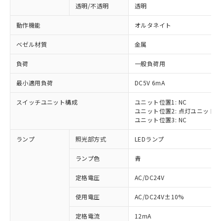
透明/不透明
透明
動作機能
オルタネイト
ベゼル材質
金属
負荷
一般負荷用
最小適用負荷
DC5V 6mA
スイッチユニット構成
ユニット位置1: NC
ユニット位置2: 点灯ユニット
ユニット位置3: NC
ランプ
照光部方式
LEDランプ
ランプ色
青
定格電圧
AC/DC24V
※1 対応状況
使用電圧
AC/DC24V±10%
定格電流
12mA
対応済み：EU RoHS指令（10物質）の