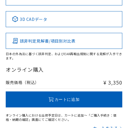
中国 RoHS表
※1 ※2
3D CADデータ
Pb
Hg
Cd
Cr(VI)
該非判定見解書/項目別対比表
X
O
O
O
日本の外為法に基づく該非判定、およびEAR再輸出規制に関する見解が入手でき
ます。
"対応済み"や非含有の記載がされた商品であっても、流通
在庫等で未対応品が混在する可能性があります。
オンライン購入
非含有品が必要な際は、弊社営業部門もしくは販売店へお
問い合わせください。
¥ 3,350
販売価格（税込）
この製品のRoHS/REACH対応状況ページへ
カートに追加
オンライン購入における出荷予定日は、カートに追加～「ご購入手続き：価
格・納期の確認」画面にてご確認ください。