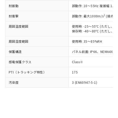
○
一定数以上の在庫あり
ニル類) : 1000ppm、 PBDEs(ポリ臭化ジフェニルエーテ
当社は規制貨物を破棄する場合は、完
ル) (DEHP)(別名：DOP) 1000ppm以下、フタル酸ブチ
正式な納期状況および標準価格はお客
ル類) : 1000ppm、
耐振動
誤動作: 10～55Hz 複振幅 1.
ルベンジル（BBP） 1000ppm以下、フタル酸ジブチル
全に破砕するなど、違法に輸出されな
DBP(フタル酸ジブチル) : 1000ppm、 DIBP(フタル酸ジ
様のお取引先、またはお客様担当のオ
（DBP） 1000ppm以下、フタル酸ジイソブチル
イソブチル) : 1000ppm、 BBP(フタル酸ブチルベンジ
△
一定数には満たないが在庫あり
いよう必要な手段を講じます。
ムロン制御機器販売店・当社販売員に
(DIBP) 1000ppm以下
2
耐衝撃
ル) : 1000ppm、
誤動作: 最大1000m/s
(接点開
当社は貴社製品を、核兵器、ミサイ
但し、RoHS指令で産業用監視および制御機器に対する
DEHP(フタル酸ビス(2-エチルヘキシル)) : 1000ppm
ご相談ください。
適用除外項目は除く。
ル、化学兵器、生物兵器またはその他
－
在庫なし(最新の在庫状況につ
オムロン制御機器販売店や当社販売拠
周囲温度範囲
使用時: -25～55℃ (ただし
フタル酸エステル類の４物質については閾値を超える意
武器並びにこれらの製造装置等に一切
いては、お客様のお取引先、ま
図的な使用がないことを確認しています。
保存時: -40～80℃ (ただし
点は「
販売ネットワーク
」をご確認
※2 環境保護使用期限
使用いたしません。
たはお客様担当のオムロン制御
ください。
当社は、貴社製品を第三者に販売する
周囲湿度範囲
使用時: 35～85%RH
機器販売店・当社販売員にご確
在庫状況および標準価格結果を当社の
※2 対応予定月
「ｅ」：有害物質（10物質）のすべてが基
場合は、上記1、2および3の内容を当
認ください)
事前の承諾なく第三者に漏洩または開
準値以下であることを示します。
保護構造
パネル前面: IP66、NEMA4X, N
該第三者に通知します。また当社は、
示しないようお願いします。
部品在庫の切り替え状況などにより、予定
「10」：通常の使用状況下において有害物
販売先および販売に係わる関係者が違
マイパーツ機能（部品リスト作成サー
空
受注生産機種、また在庫状況の
感電保護クラス
Class II
月が前後することがあります。
質が外部に漏えいし、環境に深刻な影響を
法に輸出するおそれがある場合は、取
ビス）をご利用いただくには、I-Web
白
情報を公開していない機種
及ぼさない年数を意味します。
り引きをいたしません。
メンバーズにご登録されている必要が
PTI（トラッキング特性）
175
「－」：未確認です。当社販売部門へお問
あります。
い合わせください。
お客様が当ウェブサイト上で当社にご
汚染度
3 (EN60947-5-1)
※3 非含有証明書ダウンロード
登録された部品リストについて、当社
および当社の共同利用者が、当社の製
下記の非含有証明書をダウンロードするこ
品・サービスに関するお客様との取
とができます。
合意する
キャンセル
引・商談に必要な範囲で利用すること
をご了承ください。
EU RoHS指令（10物質）の非含有証明書
※当社の共同利用者とは、
"個人情報