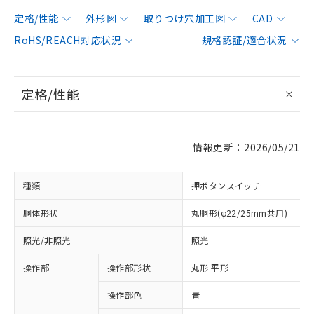
定格/性能
外形図
取りつけ穴加工図
CAD
RoHS/REACH対応状況
規格認証/適合状況
定格/性能
情報更新：2026/05/21
種類
押ボタンスイッチ
胴体形状
丸胴形(φ22/25mm共用)
照光/非照光
照光
操作部
操作部形状
丸形 平形
操作部色
青