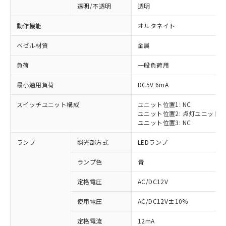
透明/不透明
透明
動作機能
オルタネイト
ベゼル材質
金属
負荷
一般負荷用
最小適用負荷
DC5V 6mA
スイッチユニット構成
ユニット位置1: NC
ユニット位置2: 点灯ユニット
ユニット位置3: NC
ランプ
照光部方式
LEDランプ
ランプ色
青
定格電圧
AC/DC12V
※1 対応状況
使用電圧
AC/DC12V±10%
定格電流
12mA
対応済み：EU RoHS指令（10物質）の