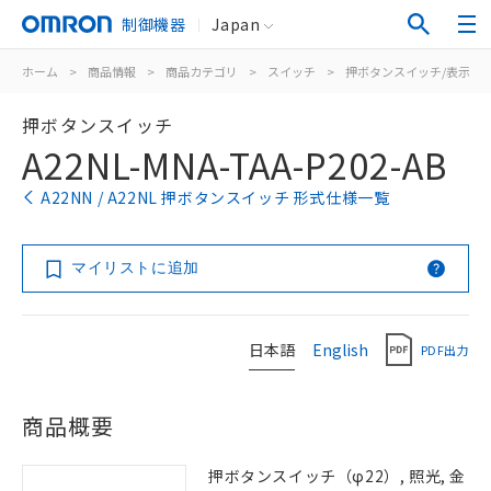
制御機器
Japan
ホーム
>
商品情報
>
商品カテゴリ
>
スイッチ
>
押ボタンスイッチ/表示灯
押ボタンスイッチ
A22NL-MNA-TAA-P202-AB
A22NN / A22NL 押ボタンスイッチ 形式仕様一覧
マイリストに追加
日本語
English
PDF出力
商品概要
押ボタンスイッチ（φ22）, 照光, 金