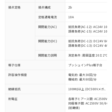
非含有に対応した製品が提供可能な商品で
接点定格
接点構成
2b
す。
対応予定：EU RoHS指令（10物質）の非含
ご利用条件
定格通電電流
10A
有に対応した製品に切り替える予定のある
商品です。
開閉能力(AC)
抵抗負荷(AC-12): AC24V 10A/A
対応予定なし：EU RoHS指令（10物質）の
誘導負荷(AC-15): AC24V 10A/AC
以下の条件をお読みいただき、同意のうえ
非含有に非対応の商品で、対応品を出す予
ご利用ください。
定はありません。
開閉能力(DC)
抵抗負荷(DC-12): DC24V 8A/DC
調査・確認中：EU RoHS指令（10物質）の
誘導負荷(DC-13): DC24V 4A/DC
本サービスは、当社制御機器事業取扱
※1 中国RoHS○×表
非含有の対応状況を調査中または確認中の
商品の当社在庫状況および標準価格
開閉能力説明
測定条件: 周囲温度 20±2℃、
商品です。
(税抜)を提供させていただくもので
「○」：最大均質材料含有率が中国RoHSの
非該当品：ライセンス料など無形物で、有
す。
端子仕様
プッシュインPlus端子台
基準値以下であることを示します。
害物質有無と関係のない商品です。
当社制御機器事業取扱商品の中には、
「×」：最大均質材料含有率が中国RoHSの
仕入先様の事情により、非含有部品として
本サービスの対象外となる商品もある
許容操作頻度
電気的: 最大30回/分
基準値を超えていることを示します。
いたものが、含有品と判明した場合などや
当社は、これら貴社製品のうち、外国
ことをご了承ください。
機械的: 最大60回/分
「－」：未確認です。当社販売部門へお問
むを得ず変更することがあります。
為替および外国貿易法に定める商品
在庫状況および標準価格照会結果は、
い合わせください。
（以下｢規制貨物等」という）を輸出
絶縁抵抗
100MΩ以上 (DC500Vメガ、
記載している更新日時点での社内デー
*EU RoHS指令（10物質）：
または国外への提供する場合は、日本
記
タに基づき作成されるものであり、閲
説明
鉛(Pb) 1000ppm以下、 水銀(Hg) 1000ppm以下、 カド
*中国RoHS10物質の基準値 (GB/T26572)：
国政府の輸出許可(または役務取引許
耐電圧
各端子とアース間: AC2500V 50/
号
覧された時点での実際の在庫および標
ミウム(Cd) 100ppm以下、
Pb(鉛) :1000ppm、 Hg(水銀) : 1000ppm、 Cd(カドミウ
同極端子間: AC2500V 50/60
可)を取得するなどの必要な手続きを
六価クロム(Cr(Ⅵ)) 1000ppm以下、ポリ臭化ビフェニル
ム) : 100ppm、
準価格とは異なる場合があることをご
類(PBB) 1000ppm以下、ポリ臭化ジフェニルエーテル類
(初期値)
Cr(Ⅵ)(六価クロム) : 1000ppm、 PBBs(ポリ臭化ビフェ
とります。
了承ください。
(PBDE) 1000ppm以下、フタル酸ビス(2-エチルヘキシ