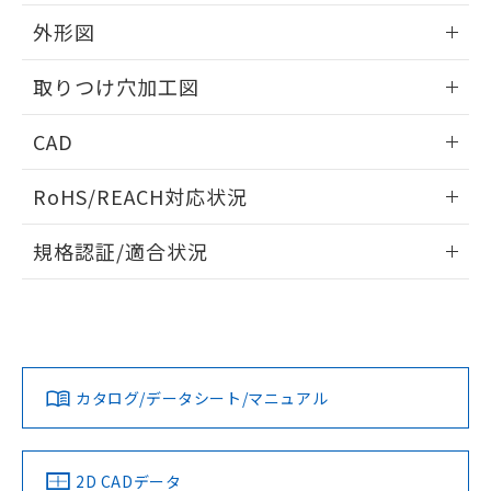
51物質の非含有証明書（当社基準）
の共同利用に関して"
の「1.共同利
※本証明書は発行日時点で非含有を証明す
外形図
用者の範囲」に記載されている法人を
るもので、過去に遡って非含有を証明する
指します。
ものではありません。
情報更新：2026/05/21
取りつけ穴加工図
また、RoHS指令のフタル酸エステル類４
物質の対応では、対応完了までの期間は出
情報更新：2026/05/21
CAD
荷製品に未対応品が混在することから備考
欄に対応日を記載しておりました。
ログイン/会員登録いただくと、CADデータをダウンロー
既に当社にて対応品への在庫切替を完了
RoHS/REACH対応状況
ドすることができます。
していることから、特段のことがない限
り、2022年1月12日より割愛しておりま
情報更新：2026/7/29
規格認証/適合状況
す。
ログイン/会員登録
EU RoHS
注意事項・凡例
A22NL-MNA-TAA-P202-ABについての規格認証/適合状況に
ついては、「カスタマーサポートセンタ お客様相談室」また
は貴社担当オムロン営業員または販売店にお問い合わせくだ
対応状況
対応予定月
※1
※2
さい。
ダウンロードデータをご利用いただく前に、以下を必ずお読
みください。
カタログ/データシート/マニュアル
対応済み
ソフトウェアの使用条件
お問い合わせ
中国 RoHS
注意事項・凡例
2D CADデータ