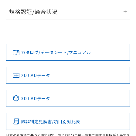
情報更新：2026/7/29
規格認証/適合状況
ログイン/会員登録
EU RoHS
注意事項・凡例
A22NL-MNA-TAA-P102-AEについての規格認証/適合状況に
ついては、「カスタマーサポートセンタ お客様相談室」また
は貴社担当オムロン営業員または販売店にお問い合わせくだ
対応状況
対応予定月
※1
※2
さい。
ダウンロードデータをご利用いただく前に、以下を必ずお読
みください。
カタログ/データシート/マニュアル
対応済み
ソフトウェアの使用条件
お問い合わせ
中国 RoHS
注意事項・凡例
2D CADデータ
中国 RoHS表
※1 ※2
3D CADデータ
Pb
Hg
Cd
Cr(VI)
該非判定見解書/項目別対比表
O
O
O
O
日本の外為法に基づく該非判定、およびEAR再輸出規制に関する見解が入手でき