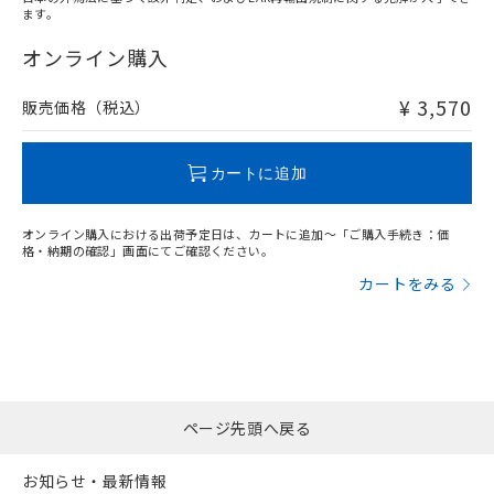
ます。
"対応済み"や非含有の記載がされた商品であっても、流通
在庫等で未対応品が混在する可能性があります。
オンライン購入
非含有品が必要な際は、弊社営業部門もしくは販売店へお
問い合わせください。
¥ 3,570
販売価格（税込）
この製品のRoHS/REACH対応状況ページへ
カートに追加
オンライン購入における出荷予定日は、カートに追加～「ご購入手続き：価
格・納期の確認」画面にてご確認ください。
カートをみる
ページ先頭へ戻る
お知らせ・最新情報