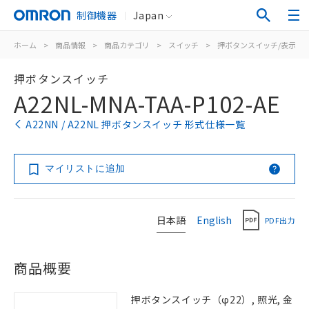
制御機器
Japan
ホーム
>
商品情報
>
商品カテゴリ
>
スイッチ
>
押ボタンスイッチ/表示灯
押ボタンスイッチ
A22NL-MNA-TAA-P102-AE
A22NN / A22NL 押ボタンスイッチ 形式仕様一覧
マイリストに追加
日本語
English
PDF出力
商品概要
押ボタンスイッチ（φ22）, 照光, 金