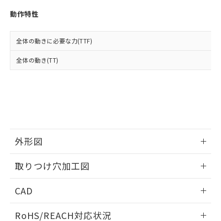
※3 非含有証明書ダウンロード
登録された部品リストについて、当社
動作特性
および当社の共同利用者が、当社の製
下記の非含有証明書をダウンロードするこ
品・サービスに関するお客様との取
とができます。
合意する
キャンセル
引・商談に必要な範囲で利用すること
全体の動きに必要な力(TTF)
をご了承ください。
EU RoHS指令（10物質）の非含有証明書
※当社の共同利用者とは、
"個人情報
全体の動き(TT)
51物質の非含有証明書（当社基準）
の共同利用に関して"
の「1.共同利
※本証明書は発行日時点で非含有を証明す
用者の範囲」に記載されている法人を
るもので、過去に遡って非含有を証明する
指します。
ものではありません。
また、RoHS指令のフタル酸エステル類４
物質の対応では、対応完了までの期間は出
荷製品に未対応品が混在することから備考
欄に対応日を記載しておりました。
外形図
既に当社にて対応品への在庫切替を完了
していることから、特段のことがない限
情報更新：2026/05/21
取りつけ穴加工図
り、2022年1月12日より割愛しておりま
す。
情報更新：2026/05/21
CAD
ログイン/会員登録いただくと、CADデータをダウンロー
RoHS/REACH対応状況
ドすることができます。