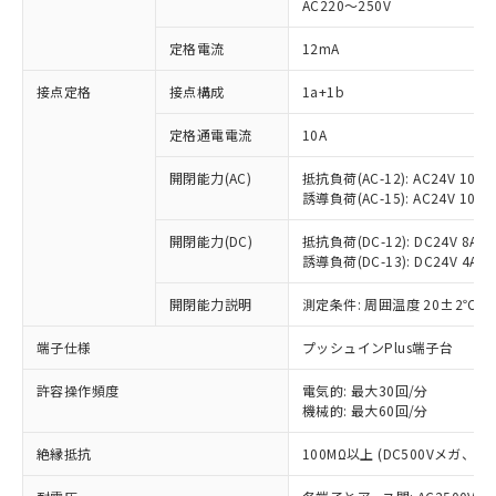
AC220～250V
定格電流
12mA
※1 対応状況
接点定格
接点構成
1a+1b
対応済み：EU RoHS指令（10物質）の
定格通電電流
10A
非含有に対応した製品が提供可能な商品で
開閉能力(AC)
抵抗負荷(AC-12): AC24V 10A/A
す。
誘導負荷(AC-15): AC24V 10A/AC
対応予定：EU RoHS指令（10物質）の非含
ご利用条件
有に対応した製品に切り替える予定のある
開閉能力(DC)
抵抗負荷(DC-12): DC24V 8A/DC
商品です。
誘導負荷(DC-13): DC24V 4A/DC
対応予定なし：EU RoHS指令（10物質）の
以下の条件をお読みいただき、同意のうえ
非含有に非対応の商品で、対応品を出す予
開閉能力説明
測定条件: 周囲温度 20±2℃、
ご利用ください。
定はありません。
調査・確認中：EU RoHS指令（10物質）の
端子仕様
プッシュインPlus端子台
本サービスは、当社制御機器事業取扱
※1 中国RoHS○×表
非含有の対応状況を調査中または確認中の
商品の当社在庫状況および標準価格
商品です。
許容操作頻度
電気的: 最大30回/分
(税抜)を提供させていただくもので
「○」：最大均質材料含有率が中国RoHSの
機械的: 最大60回/分
非該当品：ライセンス料など無形物で、有
す。
基準値以下であることを示します。
害物質有無と関係のない商品です。
当社制御機器事業取扱商品の中には、
絶縁抵抗
100MΩ以上 (DC500Vメガ、
「×」：最大均質材料含有率が中国RoHSの
仕入先様の事情により、非含有部品として
本サービスの対象外となる商品もある
基準値を超えていることを示します。
いたものが、含有品と判明した場合などや
当社は、これら貴社製品のうち、外国
ことをご了承ください。