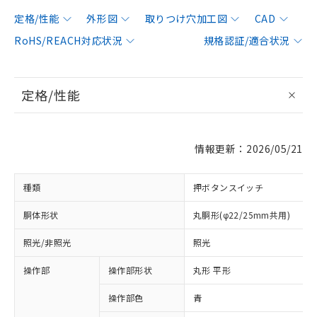
定格/性能
外形図
取りつけ穴加工図
CAD
RoHS/REACH対応状況
規格認証/適合状況
定格/性能
情報更新：2026/05/21
種類
押ボタンスイッチ
胴体形状
丸胴形(φ22/25mm共用)
照光/非照光
照光
操作部
操作部形状
丸形 平形
操作部色
青