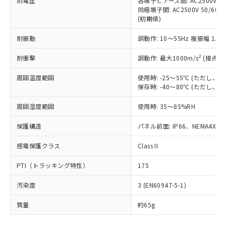
耐電圧
各端子とアース間: AC2500V 50/
「－」：未確認です。当社販売部門へお問
むを得ず変更することがあります。
為替および外国貿易法に定める商品
在庫状況および標準価格照会結果は、
同極端子間: AC2500V 50/60
い合わせください。
（以下｢規制貨物等」という）を輸出
(初期値)
記載している更新日時点での社内デー
*EU RoHS指令（10物質）：
または国外への提供する場合は、日本
記
タに基づき作成されるものであり、閲
説明
鉛(Pb) 1000ppm以下、 水銀(Hg) 1000ppm以下、 カド
*中国RoHS10物質の基準値 (GB/T26572)：
国政府の輸出許可(または役務取引許
耐振動
誤動作: 10～55Hz 複振幅 1.
号
覧された時点での実際の在庫および標
ミウム(Cd) 100ppm以下、
Pb(鉛) :1000ppm、 Hg(水銀) : 1000ppm、 Cd(カドミウ
可)を取得するなどの必要な手続きを
六価クロム(Cr(Ⅵ)) 1000ppm以下、ポリ臭化ビフェニル
ム) : 100ppm、
準価格とは異なる場合があることをご
類(PBB) 1000ppm以下、ポリ臭化ジフェニルエーテル類
2
Cr(Ⅵ)(六価クロム) : 1000ppm、 PBBs(ポリ臭化ビフェ
耐衝撃
誤動作: 最大1000m/s
(接点開
とります。
了承ください。
(PBDE) 1000ppm以下、フタル酸ビス(2-エチルヘキシ
○
一定数以上の在庫あり
ニル類) : 1000ppm、 PBDEs(ポリ臭化ジフェニルエーテ
当社は規制貨物を破棄する場合は、完
ル) (DEHP)(別名：DOP) 1000ppm以下、フタル酸ブチ
正式な納期状況および標準価格はお客
ル類) : 1000ppm、
周囲温度範囲
使用時: -25～55℃ (ただし
ルベンジル（BBP） 1000ppm以下、フタル酸ジブチル
全に破砕するなど、違法に輸出されな
DBP(フタル酸ジブチル) : 1000ppm、 DIBP(フタル酸ジ
様のお取引先、またはお客様担当のオ
（DBP） 1000ppm以下、フタル酸ジイソブチル
保存時: -40～80℃ (ただし
イソブチル) : 1000ppm、 BBP(フタル酸ブチルベンジ
△
一定数には満たないが在庫あり
いよう必要な手段を講じます。
ムロン制御機器販売店・当社販売員に
(DIBP) 1000ppm以下
ル) : 1000ppm、
当社は貴社製品を、核兵器、ミサイ
但し、RoHS指令で産業用監視および制御機器に対する
DEHP(フタル酸ビス(2-エチルヘキシル)) : 1000ppm
ご相談ください。
周囲湿度範囲
使用時: 35～85%RH
適用除外項目は除く。
ル、化学兵器、生物兵器またはその他
－
在庫なし(最新の在庫状況につ
オムロン制御機器販売店や当社販売拠
フタル酸エステル類の４物質については閾値を超える意
武器並びにこれらの製造装置等に一切
いては、お客様のお取引先、ま
図的な使用がないことを確認しています。
点は「
販売ネットワーク
」をご確認
保護構造
パネル前面: IP66、NEMA4X, N
※2 環境保護使用期限
使用いたしません。
たはお客様担当のオムロン制御
ください。
当社は、貴社製品を第三者に販売する
機器販売店・当社販売員にご確
感電保護クラス
Class II
在庫状況および標準価格結果を当社の
※2 対応予定月
「ｅ」：有害物質（10物質）のすべてが基
場合は、上記1、2および3の内容を当
認ください)
事前の承諾なく第三者に漏洩または開
準値以下であることを示します。
該第三者に通知します。また当社は、
PTI（トラッキング特性）
175
示しないようお願いします。
部品在庫の切り替え状況などにより、予定
「10」：通常の使用状況下において有害物
販売先および販売に係わる関係者が違
マイパーツ機能（部品リスト作成サー
空
受注生産機種、また在庫状況の
月が前後することがあります。
質が外部に漏えいし、環境に深刻な影響を
汚染度
3 (EN60947-5-1)
法に輸出するおそれがある場合は、取
ビス）をご利用いただくには、I-Web
白
情報を公開していない機種
及ぼさない年数を意味します。
り引きをいたしません。
メンバーズにご登録されている必要が
質量
約65g
「－」：未確認です。当社販売部門へお問
あります。
い合わせください。
お客様が当ウェブサイト上で当社にご