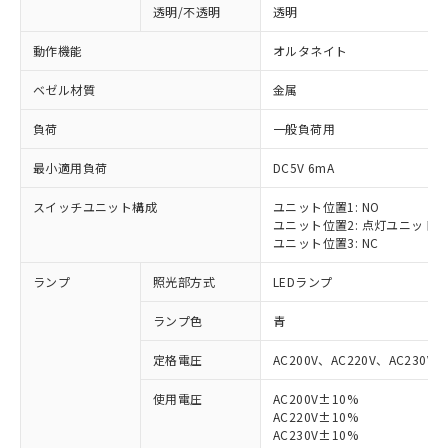
透明/不透明
透明
動作機能
オルタネイト
ベゼル材質
金属
負荷
一般負荷用
最小適用負荷
DC5V 6mA
スイッチユニット構成
ユニット位置1: NO
ユニット位置2: 点灯ユニット
ユニット位置3: NC
ランプ
照光部方式
LEDランプ
ランプ色
青
定格電圧
AC200V、AC220V、AC230V、
使用電圧
AC200V±10%
AC220V±10%
AC230V±10%