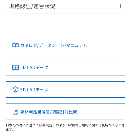
情報更新：2026/7/29
規格認証/適合状況
ログイン/会員登録
EU RoHS
注意事項・凡例
A22NL-MNA-TAA-P102-ADについての規格認証/適合状況に
ついては、「カスタマーサポートセンタ お客様相談室」また
は貴社担当オムロン営業員または販売店にお問い合わせくだ
対応状況
対応予定月
※1
※2
さい。
ダウンロードデータをご利用いただく前に、以下を必ずお読
みください。
カタログ/データシート/マニュアル
対応済み
ソフトウェアの使用条件
お問い合わせ
中国 RoHS
注意事項・凡例
2D CADデータ
中国 RoHS表
※1 ※2
3D CADデータ
Pb
Hg
Cd
Cr(VI)
該非判定見解書/項目別対比表
O
O
O
O
日本の外為法に基づく該非判定、およびEAR再輸出規制に関する見解が入手でき
ます。