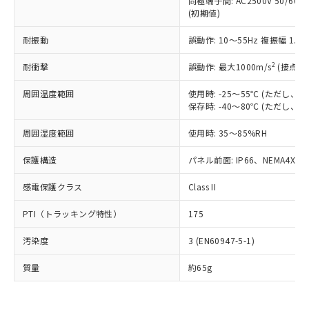
同極端子間: AC2500V 50/60
為替および外国貿易法に定める商品
在庫状況および標準価格照会結果は、
い合わせください。
(初期値)
（以下｢規制貨物等」という）を輸出
記載している更新日時点での社内デー
*EU RoHS指令（10物質）：
または国外への提供する場合は、日本
記
タに基づき作成されるものであり、閲
説明
鉛(Pb) 1000ppm以下、 水銀(Hg) 1000ppm以下、 カド
耐振動
誤動作: 10～55Hz 複振幅 1.
*中国RoHS10物質の基準値 (GB/T26572)：
国政府の輸出許可(または役務取引許
号
覧された時点での実際の在庫および標
ミウム(Cd) 100ppm以下、
Pb(鉛) :1000ppm、 Hg(水銀) : 1000ppm、 Cd(カドミウ
可)を取得するなどの必要な手続きを
六価クロム(Cr(Ⅵ)) 1000ppm以下、ポリ臭化ビフェニル
ム) : 100ppm、
準価格とは異なる場合があることをご
2
耐衝撃
誤動作: 最大1000m/s
(接点開
類(PBB) 1000ppm以下、ポリ臭化ジフェニルエーテル類
Cr(Ⅵ)(六価クロム) : 1000ppm、 PBBs(ポリ臭化ビフェ
とります。
了承ください。
(PBDE) 1000ppm以下、フタル酸ビス(2-エチルヘキシ
○
一定数以上の在庫あり
ニル類) : 1000ppm、 PBDEs(ポリ臭化ジフェニルエーテ
当社は規制貨物を破棄する場合は、完
ル) (DEHP)(別名：DOP) 1000ppm以下、フタル酸ブチ
正式な納期状況および標準価格はお客
ル類) : 1000ppm、
周囲温度範囲
使用時: -25～55℃ (ただし
ルベンジル（BBP） 1000ppm以下、フタル酸ジブチル
全に破砕するなど、違法に輸出されな
DBP(フタル酸ジブチル) : 1000ppm、 DIBP(フタル酸ジ
保存時: -40～80℃ (ただし
様のお取引先、またはお客様担当のオ
（DBP） 1000ppm以下、フタル酸ジイソブチル
イソブチル) : 1000ppm、 BBP(フタル酸ブチルベンジ
△
一定数には満たないが在庫あり
いよう必要な手段を講じます。
ムロン制御機器販売店・当社販売員に
(DIBP) 1000ppm以下
ル) : 1000ppm、
当社は貴社製品を、核兵器、ミサイ
但し、RoHS指令で産業用監視および制御機器に対する
周囲湿度範囲
使用時: 35～85%RH
DEHP(フタル酸ビス(2-エチルヘキシル)) : 1000ppm
ご相談ください。
適用除外項目は除く。
ル、化学兵器、生物兵器またはその他
－
在庫なし(最新の在庫状況につ
オムロン制御機器販売店や当社販売拠
フタル酸エステル類の４物質については閾値を超える意
保護構造
パネル前面: IP66、NEMA4X, N
武器並びにこれらの製造装置等に一切
いては、お客様のお取引先、ま
図的な使用がないことを確認しています。
点は「
販売ネットワーク
」をご確認
※2 環境保護使用期限
使用いたしません。
たはお客様担当のオムロン制御
ください。
感電保護クラス
Class II
当社は、貴社製品を第三者に販売する
機器販売店・当社販売員にご確
在庫状況および標準価格結果を当社の
※2 対応予定月
「ｅ」：有害物質（10物質）のすべてが基
場合は、上記1、2および3の内容を当
認ください)
事前の承諾なく第三者に漏洩または開
PTI（トラッキング特性）
175
準値以下であることを示します。
該第三者に通知します。また当社は、
示しないようお願いします。
部品在庫の切り替え状況などにより、予定
「10」：通常の使用状況下において有害物
販売先および販売に係わる関係者が違
マイパーツ機能（部品リスト作成サー
空
受注生産機種、また在庫状況の
汚染度
3 (EN60947-5-1)
月が前後することがあります。
質が外部に漏えいし、環境に深刻な影響を
法に輸出するおそれがある場合は、取
ビス）をご利用いただくには、I-Web
白
情報を公開していない機種
及ぼさない年数を意味します。
り引きをいたしません。
メンバーズにご登録されている必要が
質量
約65g
「－」：未確認です。当社販売部門へお問
あります。
い合わせください。
お客様が当ウェブサイト上で当社にご
※3 非含有証明書ダウンロード