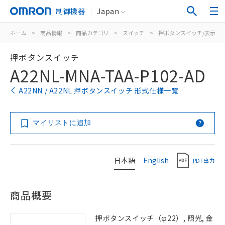
制御機器
Japan
ホーム
>
商品情報
>
商品カテゴリ
>
スイッチ
>
押ボタンスイッチ/表示灯
押ボタンスイッチ
A22NL-MNA-TAA-P102-AD
A22NN / A22NL 押ボタンスイッチ 形式仕様一覧
マイリストに追加
日本語
English
PDF出力
商品概要
押ボタンスイッチ（φ22）, 照光, 金