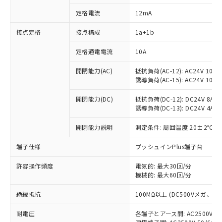
定格電流
12mA
接点定格
接点構成
1a+1b
※1 対応状況
定格通電電流
10A
対応済み：EU RoHS指令（10物質）の
非含有に対応した製品が提供可能な商品で
開閉能力(AC)
抵抗負荷(AC-12): AC24V 10A/A
す。
誘導負荷(AC-15): AC24V 10A/AC
対応予定：EU RoHS指令（10物質）の非含
ご利用条件
有に対応した製品に切り替える予定のある
開閉能力(DC)
抵抗負荷(DC-12): DC24V 8A/DC
商品です。
誘導負荷(DC-13): DC24V 4A/DC
対応予定なし：EU RoHS指令（10物質）の
以下の条件をお読みいただき、同意のうえ
開閉能力説明
測定条件: 周囲温度 20±2℃、
非含有に非対応の商品で、対応品を出す予
ご利用ください。
定はありません。
端子仕様
プッシュインPlus端子台
調査・確認中：EU RoHS指令（10物質）の
本サービスは、当社制御機器事業取扱
※1 中国RoHS○×表
非含有の対応状況を調査中または確認中の
商品の当社在庫状況および標準価格
許容操作頻度
電気的: 最大30回/分
商品です。
(税抜)を提供させていただくもので
機械的: 最大60回/分
「○」：最大均質材料含有率が中国RoHSの
非該当品：ライセンス料など無形物で、有
す。
基準値以下であることを示します。
害物質有無と関係のない商品です。
絶縁抵抗
100MΩ以上 (DC500Vメガ、
当社制御機器事業取扱商品の中には、
「×」：最大均質材料含有率が中国RoHSの
仕入先様の事情により、非含有部品として
本サービスの対象外となる商品もある
基準値を超えていることを示します。
いたものが、含有品と判明した場合などや
当社は、これら貴社製品のうち、外国
耐電圧
各端子とアース間: AC2500V 50/
ことをご了承ください。
「－」：未確認です。当社販売部門へお問
むを得ず変更することがあります。