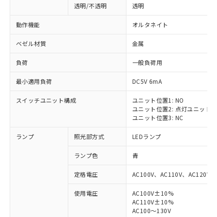
透明/不透明
透明
動作機能
オルタネイト
ベゼル材質
金属
負荷
一般負荷用
最小適用負荷
DC5V 6mA
スイッチユニット構成
ユニット位置1: NO
ユニット位置2: 点灯ユニット
ユニット位置3: NC
ランプ
照光部方式
LEDランプ
ランプ色
青
定格電圧
AC100V、AC110V、AC120V
使用電圧
AC100V±10%
AC110V±10%
AC100～130V