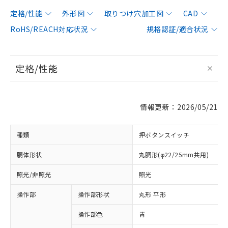
定格/性能
外形図
取りつけ穴加工図
CAD
RoHS/REACH対応状況
規格認証/適合状況
定格/性能
情報更新：2026/05/21
種類
押ボタンスイッチ
胴体形状
丸胴形(φ22/25mm共用)
照光/非照光
照光
操作部
操作部形状
丸形 平形
操作部色
青