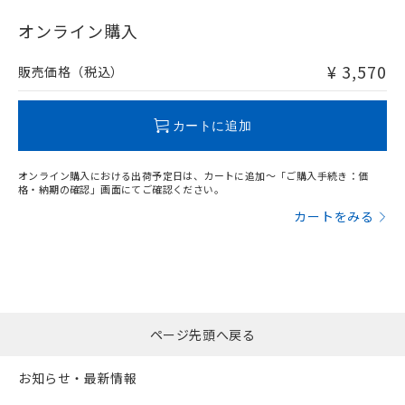
"対応済み"や非含有の記載がされた商品であっても、流通
在庫等で未対応品が混在する可能性があります。
オンライン購入
非含有品が必要な際は、弊社営業部門もしくは販売店へお
問い合わせください。
¥ 3,570
販売価格（税込）
この製品のRoHS/REACH対応状況ページへ
カートに追加
オンライン購入における出荷予定日は、カートに追加～「ご購入手続き：価
格・納期の確認」画面にてご確認ください。
カートをみる
ページ先頭へ戻る
お知らせ・最新情報