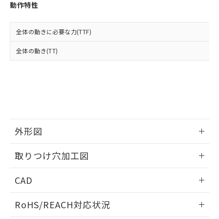
登録された部品リストについて、当社
動作特性
および当社の共同利用者が、当社の製
下記の非含有証明書をダウンロードするこ
品・サービスに関するお客様との取
とができます。
合意する
キャンセル
引・商談に必要な範囲で利用すること
全体の動きに必要な力(TTF)
をご了承ください。
EU RoHS指令（10物質）の非含有証明書
全体の動き(TT)
※当社の共同利用者とは、
"個人情報
51物質の非含有証明書（当社基準）
の共同利用に関して"
の「1.共同利
※本証明書は発行日時点で非含有を証明す
用者の範囲」に記載されている法人を
るもので、過去に遡って非含有を証明する
指します。
ものではありません。
また、RoHS指令のフタル酸エステル類４
物質の対応では、対応完了までの期間は出
荷製品に未対応品が混在することから備考
外形図
欄に対応日を記載しておりました。
既に当社にて対応品への在庫切替を完了
情報更新：2026/05/21
していることから、特段のことがない限
取りつけ穴加工図
り、2022年1月12日より割愛しておりま
す。
情報更新：2026/05/21
CAD
ログイン/会員登録いただくと、CADデータをダウンロー
RoHS/REACH対応状況
ドすることができます。