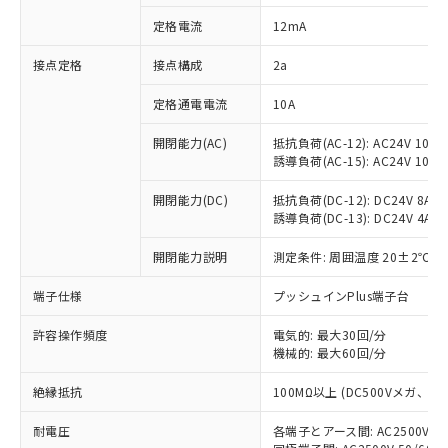
対応済み：EU RoHS指令（10物質）の
定格電流
12mA
非含有に対応した製品が提供可能な商品で
す。
接点定格
接点構成
2a
対応予定：EU RoHS指令（10物質）の非含
ご利用条件
有に対応した製品に切り替える予定のある
定格通電電流
10A
商品です。
対応予定なし：EU RoHS指令（10物質）の
開閉能力(AC)
抵抗負荷(AC-12): AC24V 10A/A
以下の条件をお読みいただき、同意のうえ
非含有に非対応の商品で、対応品を出す予
誘導負荷(AC-15): AC24V 10A/AC
ご利用ください。
定はありません。
調査・確認中：EU RoHS指令（10物質）の
開閉能力(DC)
抵抗負荷(DC-12): DC24V 8A/DC
本サービスは、当社制御機器事業取扱
※1 中国RoHS○×表
誘導負荷(DC-13): DC24V 4A/DC
非含有の対応状況を調査中または確認中の
商品の当社在庫状況および標準価格
商品です。
(税抜)を提供させていただくもので
開閉能力説明
測定条件: 周囲温度 20±2℃、
「○」：最大均質材料含有率が中国RoHSの
非該当品：ライセンス料など無形物で、有
す。
基準値以下であることを示します。
害物質有無と関係のない商品です。
当社制御機器事業取扱商品の中には、
端子仕様
プッシュインPlus端子台
「×」：最大均質材料含有率が中国RoHSの
仕入先様の事情により、非含有部品として
本サービスの対象外となる商品もある
基準値を超えていることを示します。
いたものが、含有品と判明した場合などや
当社は、これら貴社製品のうち、外国
ことをご了承ください。
許容操作頻度
電気的: 最大30回/分
「－」：未確認です。当社販売部門へお問
むを得ず変更することがあります。
為替および外国貿易法に定める商品
機械的: 最大60回/分
在庫状況および標準価格照会結果は、
い合わせください。
（以下｢規制貨物等」という）を輸出
記載している更新日時点での社内デー
*EU RoHS指令（10物質）：
または国外への提供する場合は、日本
絶縁抵抗
100MΩ以上 (DC500Vメガ、
記
タに基づき作成されるものであり、閲
説明
鉛(Pb) 1000ppm以下、 水銀(Hg) 1000ppm以下、 カド
*中国RoHS10物質の基準値 (GB/T26572)：
国政府の輸出許可(または役務取引許
号
覧された時点での実際の在庫および標
ミウム(Cd) 100ppm以下、
Pb(鉛) :1000ppm、 Hg(水銀) : 1000ppm、 Cd(カドミウ
耐電圧
各端子とアース間: AC2500V 50/
可)を取得するなどの必要な手続きを
六価クロム(Cr(Ⅵ)) 1000ppm以下、ポリ臭化ビフェニル
ム) : 100ppm、
準価格とは異なる場合があることをご