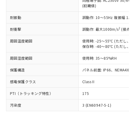
類(PBB) 1000ppm以下、ポリ臭化ジフェニルエーテル類
同極端子間: AC2500V 50/60
Cr(Ⅵ)(六価クロム) : 1000ppm、 PBBs(ポリ臭化ビフェ
とります。
了承ください。
(PBDE) 1000ppm以下、フタル酸ビス(2-エチルヘキシ
○
一定数以上の在庫あり
ニル類) : 1000ppm、 PBDEs(ポリ臭化ジフェニルエーテ
(初期値)
当社は規制貨物を破棄する場合は、完
ル) (DEHP)(別名：DOP) 1000ppm以下、フタル酸ブチ
正式な納期状況および標準価格はお客
ル類) : 1000ppm、
ルベンジル（BBP） 1000ppm以下、フタル酸ジブチル
全に破砕するなど、違法に輸出されな
DBP(フタル酸ジブチル) : 1000ppm、 DIBP(フタル酸ジ
様のお取引先、またはお客様担当のオ
耐振動
誤動作: 10～55Hz 複振幅 1.
（DBP） 1000ppm以下、フタル酸ジイソブチル
イソブチル) : 1000ppm、 BBP(フタル酸ブチルベンジ
△
一定数には満たないが在庫あり
いよう必要な手段を講じます。
ムロン制御機器販売店・当社販売員に
(DIBP) 1000ppm以下
ル) : 1000ppm、
当社は貴社製品を、核兵器、ミサイ
但し、RoHS指令で産業用監視および制御機器に対する
DEHP(フタル酸ビス(2-エチルヘキシル)) : 1000ppm
ご相談ください。
2
耐衝撃
誤動作: 最大1000m/s
(接点開
適用除外項目は除く。
ル、化学兵器、生物兵器またはその他
－
在庫なし(最新の在庫状況につ
オムロン制御機器販売店や当社販売拠
フタル酸エステル類の４物質については閾値を超える意
武器並びにこれらの製造装置等に一切
いては、お客様のお取引先、ま
周囲温度範囲
図的な使用がないことを確認しています。
使用時: -25～55℃ (ただし
点は「
販売ネットワーク
」をご確認
※2 環境保護使用期限
使用いたしません。
保存時: -40～80℃ (ただし
たはお客様担当のオムロン制御
ください。
当社は、貴社製品を第三者に販売する
機器販売店・当社販売員にご確
在庫状況および標準価格結果を当社の
※2 対応予定月
「ｅ」：有害物質（10物質）のすべてが基
周囲湿度範囲
使用時: 35～85%RH
場合は、上記1、2および3の内容を当
認ください)
事前の承諾なく第三者に漏洩または開
準値以下であることを示します。
該第三者に通知します。また当社は、
示しないようお願いします。
保護構造
パネル前面: IP66、NEMA4X, N
部品在庫の切り替え状況などにより、予定
「10」：通常の使用状況下において有害物
販売先および販売に係わる関係者が違
マイパーツ機能（部品リスト作成サー
空
受注生産機種、また在庫状況の
月が前後することがあります。
質が外部に漏えいし、環境に深刻な影響を
法に輸出するおそれがある場合は、取
ビス）をご利用いただくには、I-Web
白
情報を公開していない機種
感電保護クラス
Class II
及ぼさない年数を意味します。
り引きをいたしません。
メンバーズにご登録されている必要が
「－」：未確認です。当社販売部門へお問
あります。
PTI（トラッキング特性）
175
い合わせください。
お客様が当ウェブサイト上で当社にご
※3 非含有証明書ダウンロード
登録された部品リストについて、当社
汚染度
3 (EN60947-5-1)
および当社の共同利用者が、当社の製
下記の非含有証明書をダウンロードするこ
品・サービスに関するお客様との取
とができます。
合意する
キャンセル
引・商談に必要な範囲で利用すること
をご了承ください。
EU RoHS指令（10物質）の非含有証明書