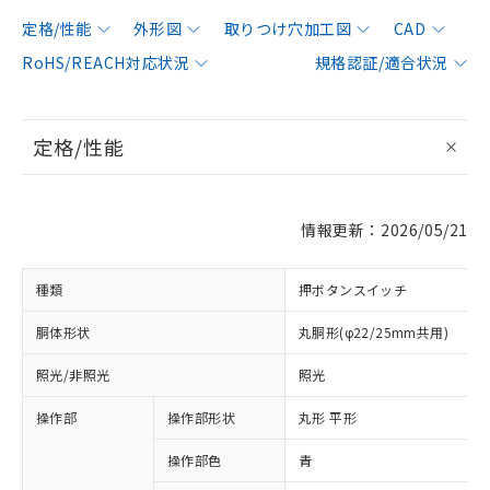
定格/性能
外形図
取りつけ穴加工図
CAD
RoHS/REACH対応状況
規格認証/適合状況
定格/性能
情報更新：2026/05/21
種類
押ボタンスイッチ
胴体形状
丸胴形(φ22/25mm共用)
照光/非照光
照光
操作部
操作部形状
丸形 平形
操作部色
青