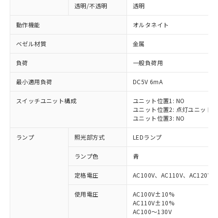
透明/不透明
透明
動作機能
オルタネイト
ベゼル材質
金属
負荷
一般負荷用
最小適用負荷
DC5V 6mA
スイッチユニット構成
ユニット位置1: NO
ユニット位置2: 点灯ユニット
ユニット位置3: NO
ランプ
照光部方式
LEDランプ
ランプ色
青
定格電圧
AC100V、AC110V、AC120V
使用電圧
AC100V±10%
※1 対応状況
AC110V±10%
AC100～130V