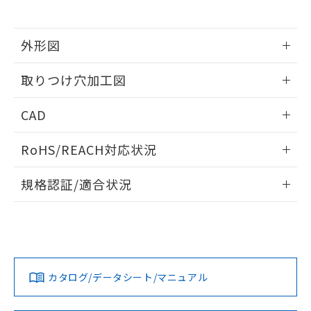
※当社の共同利用者とは、
"個人情報
51物質の非含有証明書（当社基準）
の共同利用に関して"
の「1.共同利
※本証明書は発行日時点で非含有を証明す
用者の範囲」に記載されている法人を
るもので、過去に遡って非含有を証明する
外形図
指します。
ものではありません。
情報更新：2026/05/21
また、RoHS指令のフタル酸エステル類４
取りつけ穴加工図
物質の対応では、対応完了までの期間は出
荷製品に未対応品が混在することから備考
情報更新：2026/05/21
CAD
欄に対応日を記載しておりました。
既に当社にて対応品への在庫切替を完了
ログイン/会員登録いただくと、CADデータをダウンロー
していることから、特段のことがない限
RoHS/REACH対応状況
ドすることができます。
り、2022年1月12日より割愛しておりま
す。
情報更新：2026/7/29
規格認証/適合状況
ログイン/会員登録
EU RoHS
注意事項・凡例
A22NL-MNA-TAA-P101-ADについての規格認証/適合状況に
ついては、「カスタマーサポートセンタ お客様相談室」また
は貴社担当オムロン営業員または販売店にお問い合わせくだ
対応状況
対応予定月
※1
※2
さい。
ダウンロードデータをご利用いただく前に、以下を必ずお読
みください。
カタログ/データシート/マニュアル
対応済み
ソフトウェアの使用条件
お問い合わせ