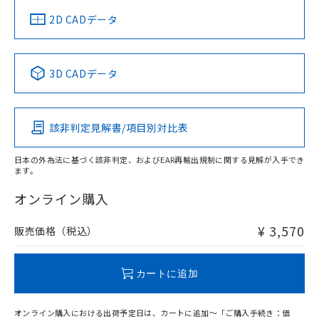
中国 RoHS
注意事項・凡例
2D CADデータ
中国 RoHS表
※1 ※2
3D CADデータ
Pb
Hg
Cd
Cr(VI)
該非判定見解書/項目別対比表
O
O
O
O
日本の外為法に基づく該非判定、およびEAR再輸出規制に関する見解が入手でき
ます。
"対応済み"や非含有の記載がされた商品であっても、流通
在庫等で未対応品が混在する可能性があります。
オンライン購入
非含有品が必要な際は、弊社営業部門もしくは販売店へお
問い合わせください。
¥ 3,570
販売価格（税込）
この製品のRoHS/REACH対応状況ページへ
カートに追加
オンライン購入における出荷予定日は、カートに追加～「ご購入手続き：価