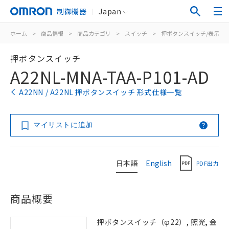
制御機器
Japan
ホーム
>
商品情報
>
商品カテゴリ
>
スイッチ
>
押ボタンスイッチ/表示灯
押ボタンスイッチ
A22NL-MNA-TAA-P101-AD
A22NN / A22NL 押ボタンスイッチ 形式仕様一覧
マイリストに追加
日本語
English
PDF出力
商品概要
押ボタンスイッチ（φ22）, 照光, 金