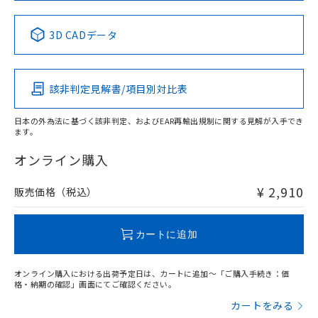
中国 RoHS表
※1 ※2
3D CADデータ
Pb
Hg
Cd
Cr(VI)
該非判定見解書/項目別対比表
X
O
O
O
日本の外為法に基づく該非判定、およびEAR再輸出規制に関する見解が入手でき
ます。
"対応済み"や非含有の記載がされた商品であっても、流通
在庫等で未対応品が混在する可能性があります。
オンライン購入
非含有品が必要な際は、弊社営業部門もしくは販売店へお
問い合わせください。
¥ 2,910
販売価格（税込）
この製品のRoHS/REACH対応状況ページへ
カートに追加
オンライン購入における出荷予定日は、カートに追加～「ご購入手続き：価
格・納期の確認」画面にてご確認ください。
カートをみる