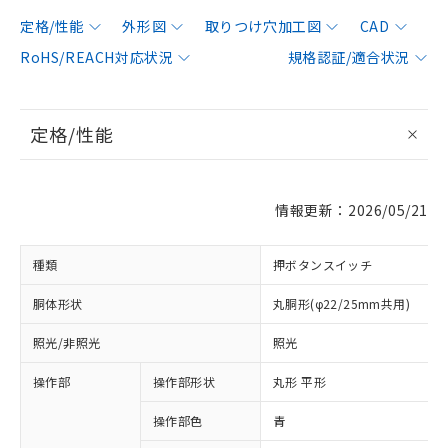
定格/性能
外形図
取りつけ穴加工図
CAD
RoHS/REACH対応状況
規格認証/適合状況
定格/性能
情報更新：2026/05/21
種類
押ボタンスイッチ
胴体形状
丸胴形(φ22/25mm共用)
照光/非照光
照光
操作部
操作部形状
丸形 平形
操作部色
青