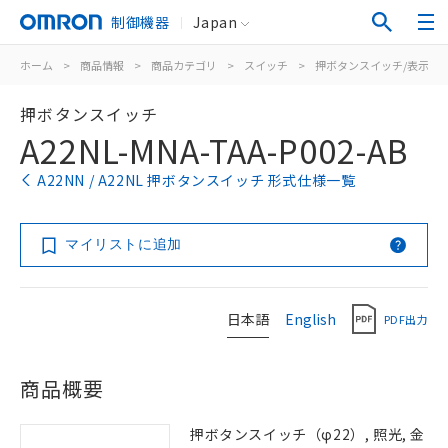
制御機器
Japan
ホーム
>
商品情報
>
商品カテゴリ
>
スイッチ
>
押ボタンスイッチ/表示灯
押ボタンスイッチ
A22NL-MNA-TAA-P002-AB
A22NN / A22NL 押ボタンスイッチ 形式仕様一覧
マイリストに追加
日本語
English
PDF出力
商品概要
押ボタンスイッチ（φ22）, 照光, 金