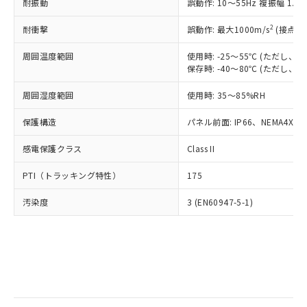
当社は規制貨物を破棄する場合は、完
耐振動
ル) (DEHP)(別名：DOP) 1000ppm以下、フタル酸ブチ
誤動作: 10～55Hz 複振幅 1.
正式な納期状況および標準価格はお客
ル類) : 1000ppm、
ルベンジル（BBP） 1000ppm以下、フタル酸ジブチル
全に破砕するなど、違法に輸出されな
DBP(フタル酸ジブチル) : 1000ppm、 DIBP(フタル酸ジ
様のお取引先、またはお客様担当のオ
（DBP） 1000ppm以下、フタル酸ジイソブチル
イソブチル) : 1000ppm、 BBP(フタル酸ブチルベンジ
△
一定数には満たないが在庫あり
いよう必要な手段を講じます。
2
耐衝撃
誤動作: 最大1000m/s
(接点開
ムロン制御機器販売店・当社販売員に
(DIBP) 1000ppm以下
ル) : 1000ppm、
当社は貴社製品を、核兵器、ミサイ
但し、RoHS指令で産業用監視および制御機器に対する
DEHP(フタル酸ビス(2-エチルヘキシル)) : 1000ppm
ご相談ください。
適用除外項目は除く。
周囲温度範囲
使用時: -25～55℃ (ただし
ル、化学兵器、生物兵器またはその他
－
在庫なし(最新の在庫状況につ
オムロン制御機器販売店や当社販売拠
フタル酸エステル類の４物質については閾値を超える意
保存時: -40～80℃ (ただし
武器並びにこれらの製造装置等に一切
いては、お客様のお取引先、ま
図的な使用がないことを確認しています。
点は「
販売ネットワーク
」をご確認
※2 環境保護使用期限
使用いたしません。
たはお客様担当のオムロン制御
ください。
周囲湿度範囲
使用時: 35～85%RH
当社は、貴社製品を第三者に販売する
機器販売店・当社販売員にご確
在庫状況および標準価格結果を当社の
※2 対応予定月
「ｅ」：有害物質（10物質）のすべてが基
場合は、上記1、2および3の内容を当
認ください)
事前の承諾なく第三者に漏洩または開
保護構造
パネル前面: IP66、NEMA4X, N
準値以下であることを示します。
該第三者に通知します。また当社は、
示しないようお願いします。
部品在庫の切り替え状況などにより、予定
「10」：通常の使用状況下において有害物
販売先および販売に係わる関係者が違
マイパーツ機能（部品リスト作成サー
感電保護クラス
Class II
空
受注生産機種、また在庫状況の
月が前後することがあります。
質が外部に漏えいし、環境に深刻な影響を
法に輸出するおそれがある場合は、取
ビス）をご利用いただくには、I-Web
白
情報を公開していない機種
及ぼさない年数を意味します。
り引きをいたしません。
PTI（トラッキング特性）
175
メンバーズにご登録されている必要が
「－」：未確認です。当社販売部門へお問
あります。
い合わせください。
汚染度
3 (EN60947-5-1)
お客様が当ウェブサイト上で当社にご
※3 非含有証明書ダウンロード
登録された部品リストについて、当社
および当社の共同利用者が、当社の製
下記の非含有証明書をダウンロードするこ
品・サービスに関するお客様との取
とができます。
合意する
キャンセル
引・商談に必要な範囲で利用すること
をご了承ください。
EU RoHS指令（10物質）の非含有証明書
※当社の共同利用者とは、
"個人情報
51物質の非含有証明書（当社基準）