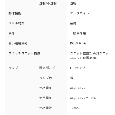
透明/不透明
透明
動作機能
オルタネイト
ベゼル材質
金属
負荷
一般負荷用
最小適用負荷
DC5V 6mA
スイッチユニット構成
ユニット位置2: 点灯ユニット
ユニット位置3: NC
ランプ
照光部方式
LEDランプ
ランプ色
青
定格電圧
AC/DC12V
使用電圧
AC/DC12V±10%
※1 対応状況
定格電流
12mA
対応済み：EU RoHS指令（10物質）の