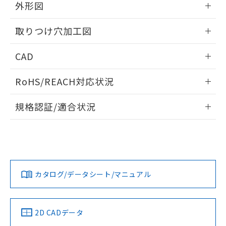
の共同利用に関して"
の「1.共同利
外形図
※本証明書は発行日時点で非含有を証明す
用者の範囲」に記載されている法人を
るもので、過去に遡って非含有を証明する
指します。
情報更新：2026/05/21
ものではありません。
取りつけ穴加工図
また、RoHS指令のフタル酸エステル類４
物質の対応では、対応完了までの期間は出
情報更新：2026/05/21
CAD
荷製品に未対応品が混在することから備考
欄に対応日を記載しておりました。
ログイン/会員登録いただくと、CADデータをダウンロー
RoHS/REACH対応状況
既に当社にて対応品への在庫切替を完了
ドすることができます。
していることから、特段のことがない限
情報更新：2026/7/29
り、2022年1月12日より割愛しておりま
規格認証/適合状況
す。
ログイン/会員登録
EU RoHS
注意事項・凡例
A22NL-MNA-TAA-P002-ABについての規格認証/適合状況に
ついては、「カスタマーサポートセンタ お客様相談室」また
は貴社担当オムロン営業員または販売店にお問い合わせくだ
対応状況
対応予定月
※1
※2
さい。
ダウンロードデータをご利用いただく前に、以下を必ずお読
みください。
カタログ/データシート/マニュアル
対応済み
ソフトウェアの使用条件
お問い合わせ
中国 RoHS
注意事項・凡例
2D CADデータ