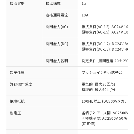
非含有に対応した製品が提供可能な商品で
接点定格
接点構成
1b
す。
対応予定：EU RoHS指令（10物質）の非含
定格通電電流
10A
ご利用条件
有に対応した製品に切り替える予定のある
商品です。
開閉能力(AC)
抵抗負荷(AC-12): AC24V 10A/A
誘導負荷(AC-15): AC24V 10A/AC
対応予定なし：EU RoHS指令（10物質）の
以下の条件をお読みいただき、同意のうえ
非含有に非対応の商品で、対応品を出す予
ご利用ください。
開閉能力(DC)
抵抗負荷(DC-12): DC24V 8A/DC
定はありません。
誘導負荷(DC-13): DC24V 4A/DC
調査・確認中：EU RoHS指令（10物質）の
本サービスは、当社制御機器事業取扱
※1 中国RoHS○×表
非含有の対応状況を調査中または確認中の
商品の当社在庫状況および標準価格
開閉能力説明
測定条件: 周囲温度 20±2℃、
商品です。
(税抜)を提供させていただくもので
「○」：最大均質材料含有率が中国RoHSの
非該当品：ライセンス料など無形物で、有
端子仕様
プッシュインPlus端子台
す。
基準値以下であることを示します。
害物質有無と関係のない商品です。
当社制御機器事業取扱商品の中には、
「×」：最大均質材料含有率が中国RoHSの
仕入先様の事情により、非含有部品として
許容操作頻度
電気的: 最大30回/分
本サービスの対象外となる商品もある
基準値を超えていることを示します。
いたものが、含有品と判明した場合などや
機械的: 最大60回/分
当社は、これら貴社製品のうち、外国
ことをご了承ください。
「－」：未確認です。当社販売部門へお問
むを得ず変更することがあります。
為替および外国貿易法に定める商品
在庫状況および標準価格照会結果は、
い合わせください。
絶縁抵抗
100MΩ以上 (DC500Vメガ、
（以下｢規制貨物等」という）を輸出
記載している更新日時点での社内デー
*EU RoHS指令（10物質）：
または国外への提供する場合は、日本
記
タに基づき作成されるものであり、閲
説明
耐電圧
鉛(Pb) 1000ppm以下、 水銀(Hg) 1000ppm以下、 カド
各端子とアース間: AC2500V 50/
*中国RoHS10物質の基準値 (GB/T26572)：
国政府の輸出許可(または役務取引許
号
覧された時点での実際の在庫および標
ミウム(Cd) 100ppm以下、
Pb(鉛) :1000ppm、 Hg(水銀) : 1000ppm、 Cd(カドミウ
同極端子間: AC2500V 50/60
可)を取得するなどの必要な手続きを
六価クロム(Cr(Ⅵ)) 1000ppm以下、ポリ臭化ビフェニル
ム) : 100ppm、
準価格とは異なる場合があることをご
(初期値)
類(PBB) 1000ppm以下、ポリ臭化ジフェニルエーテル類
Cr(Ⅵ)(六価クロム) : 1000ppm、 PBBs(ポリ臭化ビフェ
とります。
了承ください。
(PBDE) 1000ppm以下、フタル酸ビス(2-エチルヘキシ
○
一定数以上の在庫あり
ニル類) : 1000ppm、 PBDEs(ポリ臭化ジフェニルエーテ