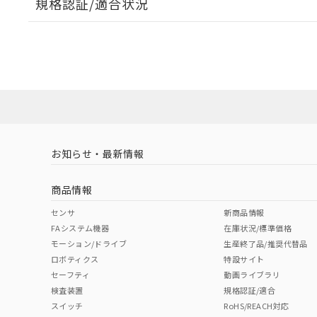
規格認証/適合状況
EU RoHS
注意事項・凡例
UL認証
CSA認証
CEマーキング
ダウンロードデータをご利用いただく前に、以下を必ずお読
Yes
Yes
Yes
対応状況
対応予定月
※1
※2
ソフトウェアの使用条件
対応済み
LR型式承認
DNV型式承認
BV型式承認
KR
（イギリス
（ノルウェー
（フランス
（
お知らせ・最新情報
中国 RoHS
注意事項・凡例
船舶規格）
船舶規格）
船舶規格）
船
商品情報
No
No
No
No
中国 RoHS表
※1 ※2
センサ
新商品情報
FAシステム機器
在庫状況/標準価格
Pb
Hg
Cd
Cr(V
モーション/ドライブ
生産終了品/推奨代替品
ロボティクス
特設サイト
セーフティ
動画ライブラリ
検査装置
規格認証/適合
X
O
O
O
スイッチ
RoHS/REACH対応