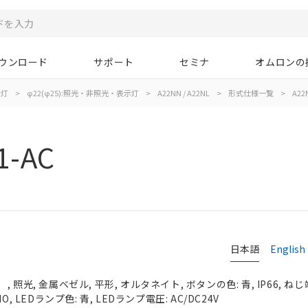
ウンロード
サポート
セミナ
オムロンの
示灯
>
φ22(φ25):照光・非照光・表示灯
>
A22NN / A22NL
>
形式仕様一覧
>
A22
1-AC
日本語
English
照光, 金属ベゼル, 平形, オルタネイト, ボタンの色: 青, IP66, ねじ
, LEDランプ色: 青, LEDランプ電圧: AC/DC24V