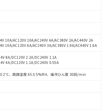
材料含有率が中国RoHSの基準値以下であることを示します。
材料含有率が中国RoHSの基準値を超えていることを示します。
、当社制御機器事業取扱商品の当社在庫状況および標準価格(税抜)
ら貴社製品のうち、外国為替および外国貿易法に定める商品（以下｢
質）：
す。当社販売部門へお問い合わせください。
 水銀(Hg) 1000ppm以下、 カドミウム(Cd) 100ppm以下、
たは国外への提供する場合は、日本国政府の輸出許可(または役務取
000ppm以下、ポリ臭化ビフェニル類(PBB) 1000ppm以下、ポリ臭化ジフェニルエーテル類(P
事業取扱商品の中には、本サービスの対象外となる商品もあること
手続きをとります。
キシル) (DEHP)(別名：DOP) 1000ppm以下、フタル酸ブチルベンジル（BBP） 100
(GB/T26572)：
以下、フタル酸ジイソブチル (DIBP) 1000ppm以下
び標準価格照会結果は、記載している更新日時点での社内データに
物を破棄する場合は、完全に破砕するなど、違法に輸出されないよ
(水銀) : 1000ppm、 Cd(カドミウム) : 100ppm、
業用監視および制御機器に対する適用除外項目は除く。
覧された時点での実際の在庫および標準価格とは異なる場合がある
1000ppm、 PBBs(ポリ臭化ビフェニル類) : 1000ppm、 PBDEs(ポリ臭化ジフェニルエーテル類
物質については閾値を超える意図的な使用がないことを確認しています。
上の在庫あり
 1000ppm、 DIBP(フタル酸ジイソブチル) : 1000ppm、 BBP(フタル酸ブチルベンジル) :
品を、核兵器、ミサイル、化学兵器、生物兵器またはその他武器並
チルヘキシル)) : 1000ppm
V 10A/AC120V 10A/AC240V 6A/AC380V 2A/AC440V 2A
況および標準価格はお客様のお取引先、またはお客様担当のオムロ
用いたしません。
 10A/AC120V 6A/AC240V 3A/AC380V 1.9A/AC440V 1.6A
ご相談ください。
は満たないが在庫あり
製品を第三者に販売する場合は、上記1、2および3の内容を当該第
機器販売店や当社販売拠点は「
販売ネットワーク
」をご確認くだ
販売先および販売に係わる関係者が違法に輸出するおそれがある場
用期限
び標準価格結果を当社の事前の承諾なく第三者に漏洩または開示し
え状況などにより、予定月が前後することがあります。
V 8A/DC120V 2.2A/DC240V 1.1A
(最新の在庫状況については、お客様のお取引先、またはお客様担当
V 4A/DC120V 1.1A/DC240V 0.55A
（10物質）のすべてが基準値以下であることを示します。
店・当社販売員にご確認ください)
能（部品リスト作成サービス）をご利用いただくには、I-Webメン
使用状況下において有害物質が外部に漏えいし、環境に深刻な影響を
あります。
0±2℃、周囲湿度 65±5%RH、操作ひん度 30回/min
機種、また在庫状況の情報を公開していない機種
ェブサイト上で当社にご登録された部品リストについて、当社およ
書ダウンロード
す。当社販売部門へお問い合わせください。
品・サービスに関するお客様との取引・商談に必要な範囲で利用す
合意する
キャンセル
書をダウンロードすることができます。
利用者とは、
"個人情報の共同利用に関して"
の「1.共同利用者の
します。
10物質）の非含有証明書
明書（当社基準）
日時点で非含有を証明するもので、過去に遡って非含有を証明するも