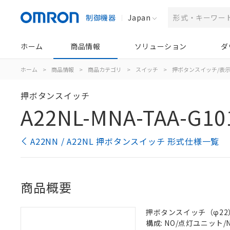
制御機器
Japan
ホーム
商品情報
ソリューション
ダ
ホーム
>
商品情報
>
商品カテゴリ
>
スイッチ
>
押ボタンスイッチ/表
押ボタンスイッチ
A22NL-MNA-TAA-G10
A22NN / A22NL 押ボタンスイッチ 形式仕様一覧
商品概要
押ボタンスイッチ（φ22）, 
構成: NO/点灯ユニット/NO