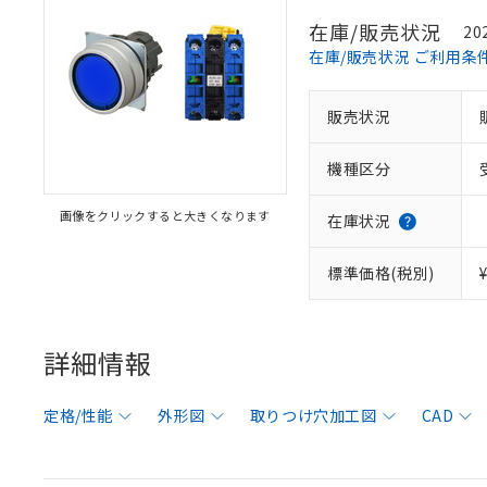
在庫/販売状況
20
在庫/販売状況 ご利用条
販売状況
機種区分
画像をクリックすると大きくなります
在庫状況
標準価格(税別)
詳細情報
定格/性能
外形図
取りつけ穴加工図
CAD