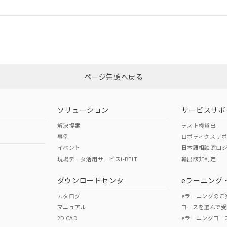
ログイン/会員登録
CCC認証
電波法
みください。
Yes
N/A
非含有証明書
※3
ページ先頭へ戻る
ダウンロードはこちら
型式承認
NK型式承認
ABS型式承認
韓国
（日本
（アメリカ
ソリューション
サービスサポ
舶規格）
船舶規格）
船舶規格）
解決提案
テスト機貸出
事例
ロボティクスサ
No
No
イベント
日本語相談窓口
現場データ活用サービスi-BELT
輸出該非判定
I)
PBBs
PBDEs
DBP
ダウンロードセンタ
eラーニング
この製品の規格認証/適合
その他の認証はこちらのページからご
カタログ
eラーニングのご
マニュアル
コースを選んで受
O
O
O
2D CAD
eラーニングコー