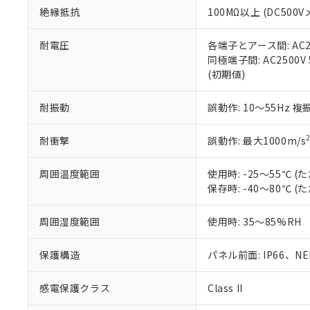
また、RoHS指
絶縁抵抗
100MΩ以上 (DC5
混在することから
既に当社にて対応
耐電圧
各端子とアース間: AC250
り割愛しておりま
同極端子間: AC2500V
(初期値)
耐振動
誤動作: 10～55Hz 複
耐衝撃
誤動作: 最大1000m/s
周囲温度範囲
使用時: -25～55℃
保存時: -40～80℃
周囲湿度範囲
使用時: 35～85%RH
保護構造
パネル前面: IP66、NEM
感電保護クラス
Class II