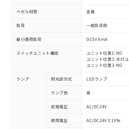
ベゼル材質
金属
負荷
一般負荷用
最小適用負荷
DC5V 6mA
スイッチユニット構成
ユニット位置1: NO
ユニット位置2: 点灯
ユニット位置3: NO
※1 対応状況
ランプ
照光部方式
LEDランプ
対応済み：EU
ランプ色
青
対応予定：EU R
対応予定なし：EU
定格電圧
AC/DC24V
調査・確認中：EU
ご利用条件
非該当品：ライセ
※1 中国RoHS
使用電圧
AC/DC24V±10%
仕入先様の事情に
があります。
以下の条件をお読