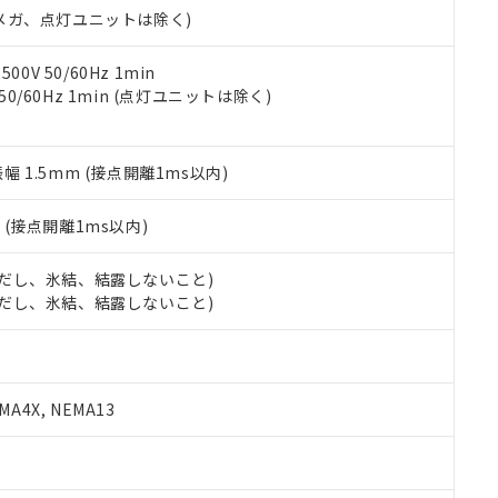
令のフタル酸エステル類４物質の対応では、対応完了までの期間は出
00Vメガ、点灯ユニットは除く)
備考欄に対応日を記載しておりました。
品への在庫切替を完了していることから、特段のことがない限り、20
0V 50/60Hz 1min
す。
 50/60Hz 1min (点灯ユニットは除く)
振幅 1.5mm (接点開離1ms以内)
2
(接点開離1ms以内)
 (ただし、氷結、結露しないこと)
 (ただし、氷結、結露しないこと)
A4X, NEMA13