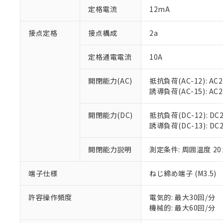
「○」：最大均質
定格電流
12mA
「×」：最大均質
本サービスは
当社は、これ
*EU RoHS指令（10物
「－」：未確認で
鉛(Pb) 1000ppm以下、
くものです。
う）を輸出ま
接点定格
接点構成
2a
記
説明
六価クロム(Cr(Ⅵ)) 1
当社制御機器
などの必要な
フタル酸ビス(2-エチルヘ
号
*中国RoHS10物質の基準値 
ル（DBP） 1000ppm
在庫状況およ
当社は規制貨
Pb(鉛) :1000ppm、 Hg
定格通電電流
10A
但し、RoHS指令で産
のであり、閲
ます。
Cr(Ⅵ)(六価クロム) : 
フタル酸エステル類の４
○
一定数以
DBP(フタル酸ジブチル) :
い。
当社は貴社製
DEHP(フタル酸ビス(2-エ
開閉能力(AC)
抵抗負荷(AC-12): AC24
正式な納期状
置等に一切使
誘導負荷(AC-15): AC24V
当社販売員に
※2 対応予定月
△
一定数に
当社は、貴社
オムロン制御
また当社は、
※2 環境保護使
在庫状況およ
部品在庫の切り替
たしません。
開閉能力(DC)
抵抗負荷(DC-12): DC24
－
在庫なし
す。
誘導負荷(DC-13): DC24
「ｅ」：有害物質
機器販売
マイパーツ機
「10」：通常の
ている必要が
味します。
開閉能力説明
測定条件: 周囲温度 2
空
受注生産
お客様が当ウ
※3 非含有証明
「－」：未確認で
白
が、当社の製
端子仕様
ねじ締め端子 (M3.5)
さい。
下記の非含有証明
※当社の共同
いる法人を指
許容操作頻度
電気的: 最大30回/分
EU RoHS指令（
機械的: 最大60回/分
51物質の非含有証
※本証明書は発行