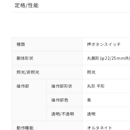
定格/性能
種類
押ボタンスイッチ
胴体形状
丸胴形(φ22/25mm共
照光/非照光
照光
操作部
操作部形状
丸形 平形
操作部色
青
透明/不透明
透明
動作機能
オルタネイト