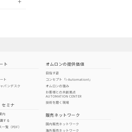
ート
オムロンの提供価値
目指す姿
ポート
コンセプト「i-Automation!」
ジャパンデスク
オムロンの強み
お客様との共創拠点
AUTOMATION CENTER
DIBP
BBP
DEHP
環境保護
技術を磨く現場
・セミナ
状況ページへ
使用期限
検索ください
案内
販売ネットワーク
講する
O
O
O
10
国内販売ネットワーク
ス一覧（PDF）
海外販売ネットワーク