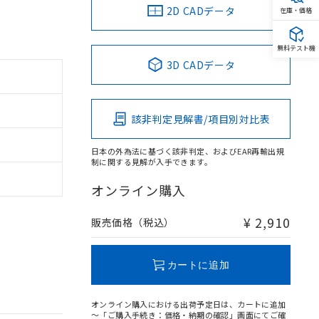
2D CADデータ
在庫・価格
無料テスト機
3D CADデータ
該非判定見解書/項目別対比表
日本の外為法に基づく該非判定、およびEAR再輸出規
制に関する見解が入手できます。
オンライン購入
¥ 2,910
販売価格（税込）
カートに追加
オンライン購入における出荷予定日は、カートに追加
～「ご購入手続き：価格・納期の確認」画面にてご確