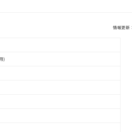
情報更新：2
用)