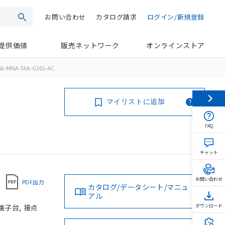
お問い合わせ
カタログ請求
ログイン/新規登録
検索
提供価値
販売ネットワーク
オンラインストア
NL-MNA-TAA-G101-AC
マイリストに追加
FAQ
チャット
お問い合わせ
PDF出力
カタログ/データシート/マニュ
アル
端子台, 接点
ダウンロード