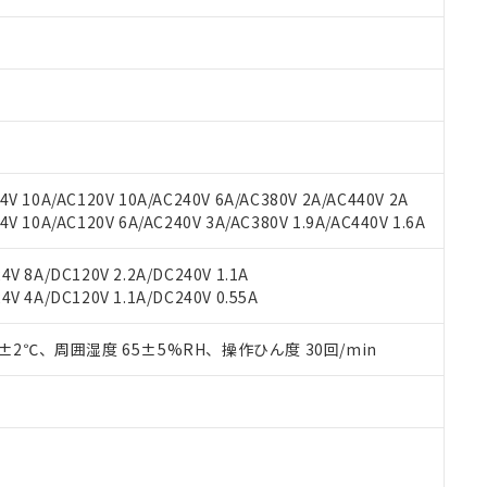
みいただき、同意のうえご利用ください。
材料含有率が中国RoHSの基準値以下であることを示します。
材料含有率が中国RoHSの基準値を超えていることを示します。
、当社制御機器事業取扱商品の当社在庫状況および標準価格(税抜)
ら貴社製品のうち、外国為替および外国貿易法に定める商品（以下｢
質）：
す。当社販売部門へお問い合わせください。
 水銀(Hg) 1000ppm以下、 カドミウム(Cd) 100ppm以下、
たは国外への提供する場合は、日本国政府の輸出許可(または役務取
000ppm以下、ポリ臭化ビフェニル類(PBB) 1000ppm以下、ポリ臭化ジフェニルエーテル類(P
事業取扱商品の中には、本サービスの対象外となる商品もあること
手続きをとります。
キシル) (DEHP)(別名：DOP) 1000ppm以下、フタル酸ブチルベンジル（BBP） 100
(GB/T26572)：
以下、フタル酸ジイソブチル (DIBP) 1000ppm以下
び標準価格照会結果は、記載している更新日時点での社内データに
物を破棄する場合は、完全に破砕するなど、違法に輸出されないよ
(水銀) : 1000ppm、 Cd(カドミウム) : 100ppm、
業用監視および制御機器に対する適用除外項目は除く。
覧された時点での実際の在庫および標準価格とは異なる場合がある
1000ppm、 PBBs(ポリ臭化ビフェニル類) : 1000ppm、 PBDEs(ポリ臭化ジフェニルエーテル類
物質については閾値を超える意図的な使用がないことを確認しています。
上の在庫あり
 1000ppm、 DIBP(フタル酸ジイソブチル) : 1000ppm、 BBP(フタル酸ブチルベンジル) :
品を、核兵器、ミサイル、化学兵器、生物兵器またはその他武器並
チルヘキシル)) : 1000ppm
況および標準価格はお客様のお取引先、またはお客様担当のオムロ
用いたしません。
V 10A/AC120V 10A/AC240V 6A/AC380V 2A/AC440V 2A
ご相談ください。
は満たないが在庫あり
製品を第三者に販売する場合は、上記1、2および3の内容を当該第
 10A/AC120V 6A/AC240V 3A/AC380V 1.9A/AC440V 1.6A
機器販売店や当社販売拠点は「
販売ネットワーク
」をご確認くだ
販売先および販売に係わる関係者が違法に輸出するおそれがある場
用期限
び標準価格結果を当社の事前の承諾なく第三者に漏洩または開示し
え状況などにより、予定月が前後することがあります。
(最新の在庫状況については、お客様のお取引先、またはお客様担当
V 8A/DC120V 2.2A/DC240V 1.1A
（10物質）のすべてが基準値以下であることを示します。
店・当社販売員にご確認ください)
V 4A/DC120V 1.1A/DC240V 0.55A
能（部品リスト作成サービス）をご利用いただくには、I-Webメン
使用状況下において有害物質が外部に漏えいし、環境に深刻な影響を
あります。
機種、また在庫状況の情報を公開していない機種
ェブサイト上で当社にご登録された部品リストについて、当社およ
0±2℃、周囲湿度 65±5%RH、操作ひん度 30回/min
書ダウンロード
す。当社販売部門へお問い合わせください。
品・サービスに関するお客様との取引・商談に必要な範囲で利用す
合意する
キャンセル
書をダウンロードすることができます。
利用者とは、
"個人情報の共同利用に関して"
の「1.共同利用者の
します。
10物質）の非含有証明書
明書（当社基準）