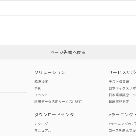
情報更新：
ログイン/会員登録
CCC認証
電波法
みください。
Yes
N/A
非含有証明書
※3
ページ先頭へ戻る
ダウンロードはこちら
型式承認
NK型式承認
ABS型式承認
韓国
（日本
（アメリカ
ソリューション
サービスサポ
舶規格）
船舶規格）
船舶規格）
解決提案
テスト機貸出
事例
ロボティクスサ
No
No
イベント
日本語相談窓口
現場データ活用サービスi-BELT
輸出該非判定
I)
PBBs
PBDEs
DBP
ダウンロードセンタ
eラーニング
この製品の規格認証/適合
その他の認証はこちらのページからご
カタログ
eラーニングのご
マニュアル
コースを選んで受
O
O
O