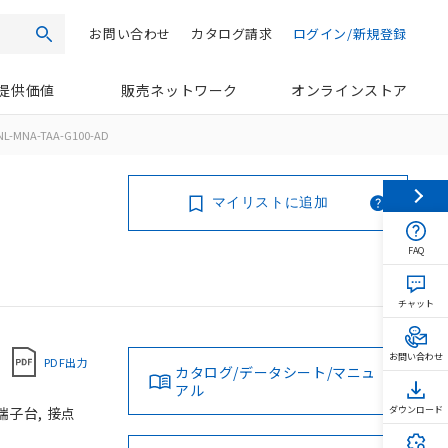
お問い合わせ
カタログ請求
ログイン/新規登録
検索
提供価値
販売ネットワーク
オンラインストア
NL-MNA-TAA-G100-AD
マイリストに追加
FAQ
チャット
お問い合わせ
PDF出力
カタログ/データシート/マニュ
アル
端子台, 接点
ダウンロード