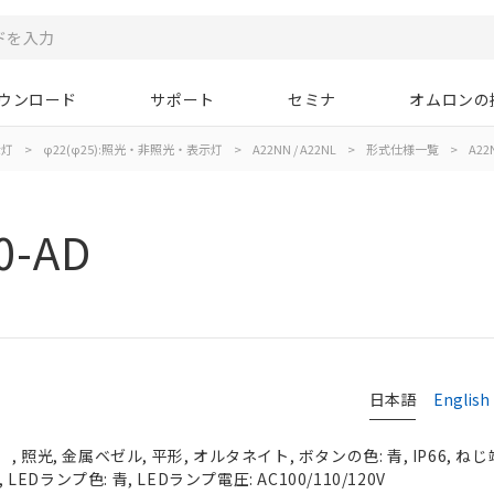
ウンロード
サポート
セミナ
オムロンの
示灯
>
φ22(φ25):照光・非照光・表示灯
>
A22NN / A22NL
>
形式仕様一覧
>
A22
0-AD
日本語
English
照光, 金属ベゼル, 平形, オルタネイト, ボタンの色: 青, IP66, ねじ
 LEDランプ色: 青, LEDランプ電圧: AC100/110/120V