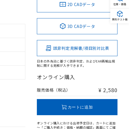
2D CADデータ
在庫・価格
無料テスト機
3D CADデータ
該非判定見解書/項目別対比表
日本の外為法に基づく該非判定、およびEAR再輸出規
制に関する見解が入手できます。
オンライン購入
¥ 2,580
販売価格（税込）
カートに追加
オンライン購入における出荷予定日は、カートに追加
～「ご購入手続き：価格・納期の確認」画面にてご確