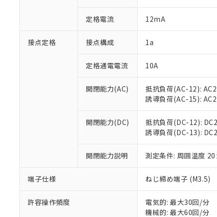
があります。
以下の条件をお読
「○」：最大均質
定格電流
12mA
「×」：最大均質
本サービスは
当社は、これ
*EU RoHS指令（10物
「－」：未確認で
鉛(Pb) 1000ppm以下、
くものです。
う）を輸出ま
記
説明
六価クロム(Cr(Ⅵ)) 1
接点定格
接点構成
1a
当社制御機器
などの必要な
フタル酸ビス(2-エチルヘ
号
*中国RoHS10物質の基準値 
ル（DBP） 1000ppm
在庫状況およ
当社は規制貨
Pb(鉛) :1000ppm、 Hg
但し、RoHS指令で産
のであり、閲
ます。
定格通電電流
10A
Cr(Ⅵ)(六価クロム) : 
フタル酸エステル類の４
○
一定数以
DBP(フタル酸ジブチル) :
い。
当社は貴社製
DEHP(フタル酸ビス(2-エ
正式な納期状
置等に一切使
開閉能力(AC)
抵抗負荷(AC-12): AC24
当社販売員に
※2 対応予定月
△
一定数に
当社は、貴社
誘導負荷(AC-15): AC24V
オムロン制御
また当社は、
※2 環境保護使
在庫状況およ
部品在庫の切り替
たしません。
－
在庫なし
開閉能力(DC)
抵抗負荷(DC-12): DC24
す。
「ｅ」：有害物質
機器販売
誘導負荷(DC-13): DC24
マイパーツ機
「10」：通常の
ている必要が
味します。
空
受注生産
お客様が当ウ
開閉能力説明
測定条件: 周囲温度 2
※3 非含有証明
「－」：未確認で
白
が、当社の製
さい。
下記の非含有証明
端子仕様
ねじ締め端子 (M3.5)
※当社の共同
いる法人を指
EU RoHS指令（
許容操作頻度
電気的: 最大30回/分
51物質の非含有証
機械的: 最大60回/分