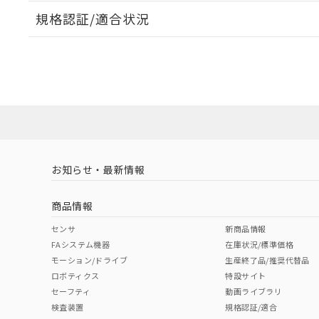
規格認証/適合状況
EU RoHS
注意事項・凡例
UL認証
CSA認証
CEマーキング
ダウンロードデータをご利用いただく前に、以下を必ずお読
Yes
Yes
Yes
対応状況
対応予定月
※1
※2
ソフトウェアの使用条件
対応済み
LR型式承認
DNV型式承認
BV型式承認
KR
（イギリス
（ノルウェー
（フランス
（
お知らせ・最新情報
中国 RoHS
注意事項・凡例
船舶規格）
船舶規格）
船舶規格）
船
商品情報
No
No
No
No
中国 RoHS表
※1 ※2
センサ
新商品情報
FAシステム機器
在庫状況/標準価格
Pb
Hg
Cd
Cr(V
モーション/ドライブ
生産終了品/推奨代替品
ロボティクス
特設サイト
セーフティ
動画ライブラリ
検査装置
規格認証/適合
O
O
O
O