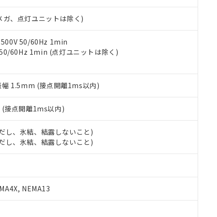
日時点で非含有を証明するもので、過去に遡って非含有を証明するも
令のフタル酸エステル類４物質の対応では、対応完了までの期間は出
00Vメガ、点灯ユニットは除く)
備考欄に対応日を記載しておりました。
品への在庫切替を完了していることから、特段のことがない限り、20
す。
0V 50/60Hz 1min
 50/60Hz 1min (点灯ユニットは除く)
振幅 1.5mm (接点開離1ms以内)
2
(接点開離1ms以内)
 (ただし、氷結、結露しないこと)
 (ただし、氷結、結露しないこと)
A4X, NEMA13