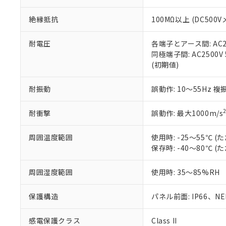
※本証明書は発行
また、RoHS指
絶縁抵抗
100MΩ以上 (DC5
混在することから
既に当社にて対応
り割愛しておりま
耐電圧
各端子とアース間: AC250
同極端子間: AC2500V
(初期値)
耐振動
誤動作: 10～55Hz 複
耐衝撃
誤動作: 最大1000m/s
周囲温度範囲
使用時: -25～55℃
保存時: -40～80℃
周囲湿度範囲
使用時: 35～85%RH
保護構造
パネル前面: IP66、NEM
感電保護クラス
Class II