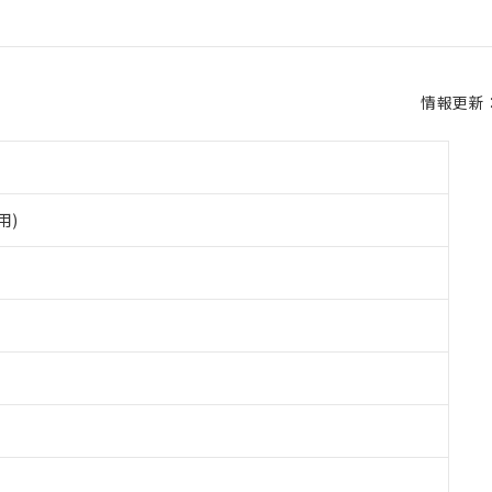
情報更新：2
用)