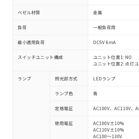
ベゼル材質
金属
負荷
一般負荷用
最小適用負荷
DC5V 6mA
スイッチユニット構成
ユニット位置1: NO
ユニット位置2: 点灯
ランプ
照光部方式
LEDランプ
※1 対応状況
ランプ色
青
対応済み：EU
対応予定：EU R
定格電圧
AC100V、AC110V、A
対応予定なし：EU
調査・確認中：EU
ご利用条件
使用電圧
AC100V±10%
非該当品：ライセ
AC110V±10%
※1 中国RoHS
仕入先様の事情に
AC100～130V