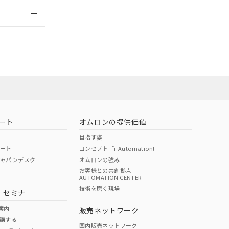
2026/7/29
ート
オムロンの提供価値
目指す姿
ポート
コンセプト「i-Automation!」
ジャパンデスク
オムロンの強み
お客様との共創拠点
AUTOMATION CENTER
DIBP
BBP
DEHP
環境保護
技術を磨く現場
・セミナ
状況ページへ
使用期限
検索ください
案内
販売ネットワーク
講する
O
O
O
e
国内販売ネットワーク