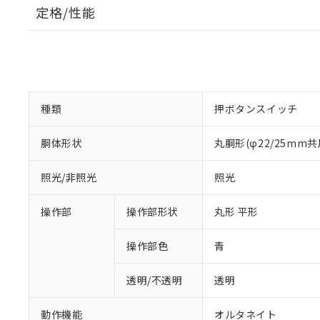
定格/性能
種類
押ボタンスイッチ
胴体形状
丸胴形(φ22/25mm共
照光/非照光
照光
操作部
操作部形状
丸形 平形
操作部色
青
透明/不透明
透明
動作機能
オルタネイト