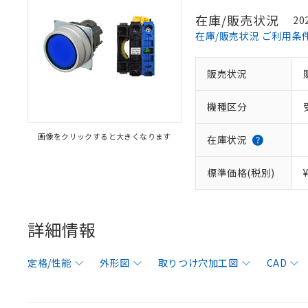
在庫/販売状況
20
在庫/販売状況 ご利用条
販売状況
機種区分
画像をクリックすると大きくなります
在庫状況
標準価格(税別)
詳細情報
定格/性能
外形図
取りつけ穴加工図
CAD