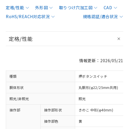
定格/性能
外形図
取りつけ穴加工図
CAD
RoHS/REACH対応状況
規格認証/適合状況
定格/性能
情報更新：2026/05/21
種類
押ボタンスイッチ
胴体形状
丸胴形(φ22/25mm共用)
照光/非照光
照光
操作部
操作部形状
きのこ 中形(φ40mm)
操作部色
黄