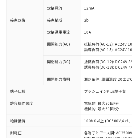
対応済み：EU RoHS指令（10物質）の
定格電流
12mA
非含有に対応した製品が提供可能な商品で
す。
接点定格
接点構成
2b
対応予定：EU RoHS指令（10物質）の非含
ご利用条件
有に対応した製品に切り替える予定のある
定格通電電流
10A
商品です。
対応予定なし：EU RoHS指令（10物質）の
開閉能力(AC)
抵抗負荷(AC-12): AC24V 10A/A
以下の条件をお読みいただき、同意のうえ
非含有に非対応の商品で、対応品を出す予
誘導負荷(AC-15): AC24V 10A/AC
ご利用ください。
定はありません。
調査・確認中：EU RoHS指令（10物質）の
開閉能力(DC)
抵抗負荷(DC-12): DC24V 8A/DC
本サービスは、当社制御機器事業取扱
※1 中国RoHS○×表
誘導負荷(DC-13): DC24V 4A/DC
非含有の対応状況を調査中または確認中の
商品の当社在庫状況および標準価格
商品です。
(税抜)を提供させていただくもので
開閉能力説明
測定条件: 周囲温度 20±2℃、
「○」：最大均質材料含有率が中国RoHSの
非該当品：ライセンス料など無形物で、有
す。
基準値以下であることを示します。
害物質有無と関係のない商品です。
当社制御機器事業取扱商品の中には、
端子仕様
プッシュインPlus端子台
「×」：最大均質材料含有率が中国RoHSの
仕入先様の事情により、非含有部品として
本サービスの対象外となる商品もある
基準値を超えていることを示します。
いたものが、含有品と判明した場合などや
当社は、これら貴社製品のうち、外国
ことをご了承ください。
許容操作頻度
電気的: 最大30回/分
「－」：未確認です。当社販売部門へお問
むを得ず変更することがあります。
為替および外国貿易法に定める商品
機械的: 最大60回/分
在庫状況および標準価格照会結果は、
い合わせください。
（以下｢規制貨物等」という）を輸出
記載している更新日時点での社内デー
*EU RoHS指令（10物質）：
または国外への提供する場合は、日本
絶縁抵抗
100MΩ以上 (DC500Vメガ、
記
タに基づき作成されるものであり、閲
説明
鉛(Pb) 1000ppm以下、 水銀(Hg) 1000ppm以下、 カド
*中国RoHS10物質の基準値 (GB/T26572)：
国政府の輸出許可(または役務取引許
号
覧された時点での実際の在庫および標
ミウム(Cd) 100ppm以下、
Pb(鉛) :1000ppm、 Hg(水銀) : 1000ppm、 Cd(カドミウ
耐電圧
各端子とアース間: AC2500V 50/
可)を取得するなどの必要な手続きを
六価クロム(Cr(Ⅵ)) 1000ppm以下、ポリ臭化ビフェニル
ム) : 100ppm、
準価格とは異なる場合があることをご