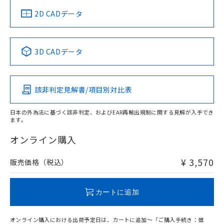
中国 RoHS
注意事項・凡例
2D CADデータ
中国 RoHS表
※1 ※2
3D CADデータ
Pb
Hg
Cd
Cr(VI)
該非判定見解書/項目別対比表
O
O
O
O
日本の外為法に基づく該非判定、およびEAR再輸出規制に関する見解が入手でき
ます。
"対応済み"や非含有の記載がされた商品であっても、流通
在庫等で未対応品が混在する可能性があります。
オンライン購入
非含有品が必要な際は、弊社営業部門もしくは販売店へお
問い合わせください。
¥ 3,570
販売価格（税込）
この製品のRoHS/REACH対応状況ページへ
カートに追加
オンライン購入における出荷予定日は、カートに追加～「ご購入手続き：価