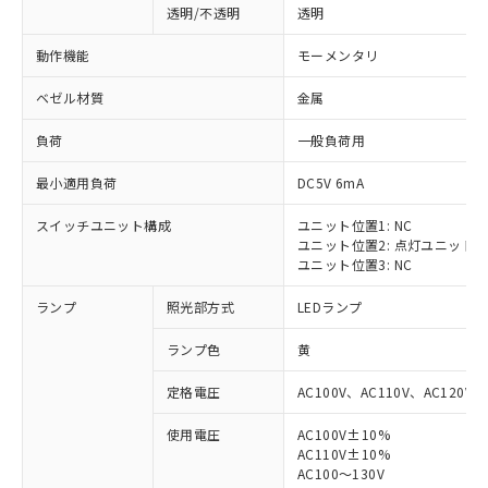
透明/不透明
透明
動作機能
モーメンタリ
ベゼル材質
金属
負荷
一般負荷用
最小適用負荷
DC5V 6mA
スイッチユニット構成
ユニット位置1: NC
ユニット位置2: 点灯ユニット
ユニット位置3: NC
ランプ
照光部方式
LEDランプ
ランプ色
黄
定格電圧
AC100V、AC110V、AC120V
使用電圧
AC100V±10%
※1 対応状況
AC110V±10%
AC100～130V