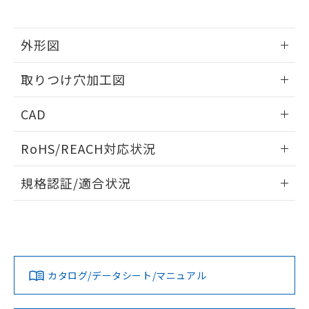
※当社の共同利用者とは、
"個人情報
51物質の非含有証明書（当社基準）
の共同利用に関して"
の「1.共同利
※本証明書は発行日時点で非含有を証明す
用者の範囲」に記載されている法人を
るもので、過去に遡って非含有を証明する
外形図
指します。
ものではありません。
情報更新：2026/05/21
また、RoHS指令のフタル酸エステル類４
取りつけ穴加工図
物質の対応では、対応完了までの期間は出
荷製品に未対応品が混在することから備考
情報更新：2026/05/21
CAD
欄に対応日を記載しておりました。
既に当社にて対応品への在庫切替を完了
ログイン/会員登録いただくと、CADデータをダウンロー
していることから、特段のことがない限
RoHS/REACH対応状況
ドすることができます。
り、2022年1月12日より割愛しておりま
す。
情報更新：2026/7/29
規格認証/適合状況
ログイン/会員登録
EU RoHS
注意事項・凡例
A22NL-MMM-TYA-P202-YDについての規格認証/適合状況に
ついては、「カスタマーサポートセンタ お客様相談室」また
は貴社担当オムロン営業員または販売店にお問い合わせくだ
対応状況
対応予定月
※1
※2
さい。
ダウンロードデータをご利用いただく前に、以下を必ずお読
みください。
カタログ/データシート/マニュアル
対応済み
ソフトウェアの使用条件
お問い合わせ