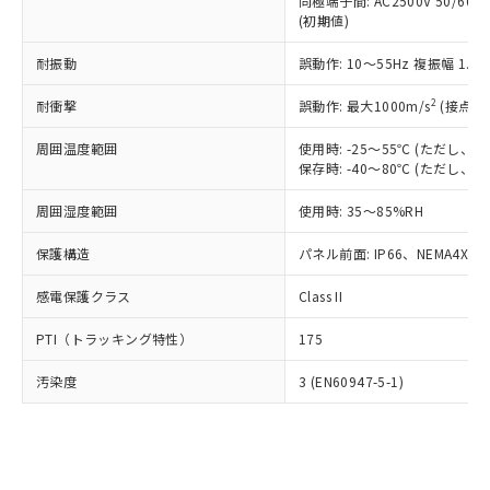
類(PBB) 1000ppm以下、ポリ臭化ジフェニルエーテル類
同極端子間: AC2500V 50/60
Cr(Ⅵ)(六価クロム) : 1000ppm、 PBBs(ポリ臭化ビフェ
とります。
了承ください。
(PBDE) 1000ppm以下、フタル酸ビス(2-エチルヘキシ
○
一定数以上の在庫あり
ニル類) : 1000ppm、 PBDEs(ポリ臭化ジフェニルエーテ
(初期値)
当社は規制貨物を破棄する場合は、完
ル) (DEHP)(別名：DOP) 1000ppm以下、フタル酸ブチ
正式な納期状況および標準価格はお客
ル類) : 1000ppm、
ルベンジル（BBP） 1000ppm以下、フタル酸ジブチル
全に破砕するなど、違法に輸出されな
DBP(フタル酸ジブチル) : 1000ppm、 DIBP(フタル酸ジ
様のお取引先、またはお客様担当のオ
耐振動
誤動作: 10～55Hz 複振幅 1.
（DBP） 1000ppm以下、フタル酸ジイソブチル
イソブチル) : 1000ppm、 BBP(フタル酸ブチルベンジ
△
一定数には満たないが在庫あり
いよう必要な手段を講じます。
ムロン制御機器販売店・当社販売員に
(DIBP) 1000ppm以下
ル) : 1000ppm、
当社は貴社製品を、核兵器、ミサイ
但し、RoHS指令で産業用監視および制御機器に対する
DEHP(フタル酸ビス(2-エチルヘキシル)) : 1000ppm
ご相談ください。
2
耐衝撃
誤動作: 最大1000m/s
(接点開
適用除外項目は除く。
ル、化学兵器、生物兵器またはその他
－
在庫なし(最新の在庫状況につ
オムロン制御機器販売店や当社販売拠
フタル酸エステル類の４物質については閾値を超える意
武器並びにこれらの製造装置等に一切
いては、お客様のお取引先、ま
周囲温度範囲
図的な使用がないことを確認しています。
使用時: -25～55℃ (ただし
点は「
販売ネットワーク
」をご確認
※2 環境保護使用期限
使用いたしません。
保存時: -40～80℃ (ただし
たはお客様担当のオムロン制御
ください。
当社は、貴社製品を第三者に販売する
機器販売店・当社販売員にご確
在庫状況および標準価格結果を当社の
※2 対応予定月
「ｅ」：有害物質（10物質）のすべてが基
周囲湿度範囲
使用時: 35～85%RH
場合は、上記1、2および3の内容を当
認ください)
事前の承諾なく第三者に漏洩または開
準値以下であることを示します。
該第三者に通知します。また当社は、
示しないようお願いします。
保護構造
パネル前面: IP66、NEMA4X, N
部品在庫の切り替え状況などにより、予定
「10」：通常の使用状況下において有害物
販売先および販売に係わる関係者が違
マイパーツ機能（部品リスト作成サー
空
受注生産機種、また在庫状況の
月が前後することがあります。
質が外部に漏えいし、環境に深刻な影響を
法に輸出するおそれがある場合は、取
ビス）をご利用いただくには、I-Web
白
情報を公開していない機種
感電保護クラス
Class II
及ぼさない年数を意味します。
り引きをいたしません。
メンバーズにご登録されている必要が
「－」：未確認です。当社販売部門へお問
あります。
PTI（トラッキング特性）
175
い合わせください。
お客様が当ウェブサイト上で当社にご
※3 非含有証明書ダウンロード
登録された部品リストについて、当社
汚染度
3 (EN60947-5-1)
および当社の共同利用者が、当社の製
下記の非含有証明書をダウンロードするこ
品・サービスに関するお客様との取
とができます。
合意する
キャンセル
引・商談に必要な範囲で利用すること
をご了承ください。
EU RoHS指令（10物質）の非含有証明書