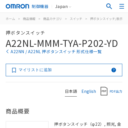
制御機器
Japan
ホーム
>
商品情報
>
商品カテゴリ
>
スイッチ
>
押ボタンスイッチ/表示灯
押ボタンスイッチ
A22NL-MMM-TYA-P202-YD
A22NN / A22NL 押ボタンスイッチ 形式仕様一覧
マイリストに追加
日本語
English
PDF出力
商品概要
押ボタンスイッチ（φ22）, 照光, 金