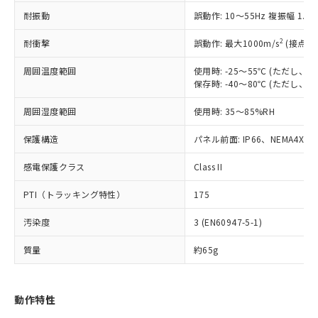
（以下｢規制貨物等」という）を輸出
記載している更新日時点での社内デー
耐振動
誤動作: 10～55Hz 複振幅 1.
*EU RoHS指令（10物質）：
または国外への提供する場合は、日本
記
タに基づき作成されるものであり、閲
説明
鉛(Pb) 1000ppm以下、 水銀(Hg) 1000ppm以下、 カド
*中国RoHS10物質の基準値 (GB/T26572)：
国政府の輸出許可(または役務取引許
号
覧された時点での実際の在庫および標
ミウム(Cd) 100ppm以下、
Pb(鉛) :1000ppm、 Hg(水銀) : 1000ppm、 Cd(カドミウ
2
耐衝撃
誤動作: 最大1000m/s
(接点開
可)を取得するなどの必要な手続きを
六価クロム(Cr(Ⅵ)) 1000ppm以下、ポリ臭化ビフェニル
ム) : 100ppm、
準価格とは異なる場合があることをご
類(PBB) 1000ppm以下、ポリ臭化ジフェニルエーテル類
Cr(Ⅵ)(六価クロム) : 1000ppm、 PBBs(ポリ臭化ビフェ
とります。
了承ください。
(PBDE) 1000ppm以下、フタル酸ビス(2-エチルヘキシ
周囲温度範囲
使用時: -25～55℃ (ただし
○
一定数以上の在庫あり
ニル類) : 1000ppm、 PBDEs(ポリ臭化ジフェニルエーテ
当社は規制貨物を破棄する場合は、完
ル) (DEHP)(別名：DOP) 1000ppm以下、フタル酸ブチ
正式な納期状況および標準価格はお客
ル類) : 1000ppm、
保存時: -40～80℃ (ただし
ルベンジル（BBP） 1000ppm以下、フタル酸ジブチル
全に破砕するなど、違法に輸出されな
DBP(フタル酸ジブチル) : 1000ppm、 DIBP(フタル酸ジ
様のお取引先、またはお客様担当のオ
（DBP） 1000ppm以下、フタル酸ジイソブチル
イソブチル) : 1000ppm、 BBP(フタル酸ブチルベンジ
△
一定数には満たないが在庫あり
いよう必要な手段を講じます。
周囲湿度範囲
使用時: 35～85%RH
ムロン制御機器販売店・当社販売員に
(DIBP) 1000ppm以下
ル) : 1000ppm、
当社は貴社製品を、核兵器、ミサイ
但し、RoHS指令で産業用監視および制御機器に対する
DEHP(フタル酸ビス(2-エチルヘキシル)) : 1000ppm
ご相談ください。
適用除外項目は除く。
ル、化学兵器、生物兵器またはその他
保護構造
パネル前面: IP66、NEMA4X, N
－
在庫なし(最新の在庫状況につ
オムロン制御機器販売店や当社販売拠
フタル酸エステル類の４物質については閾値を超える意
武器並びにこれらの製造装置等に一切
いては、お客様のお取引先、ま
図的な使用がないことを確認しています。
点は「
販売ネットワーク
」をご確認
※2 環境保護使用期限
感電保護クラス
Class II
使用いたしません。
たはお客様担当のオムロン制御
ください。
当社は、貴社製品を第三者に販売する
機器販売店・当社販売員にご確
在庫状況および標準価格結果を当社の
PTI（トラッキング特性）
175
※2 対応予定月
「ｅ」：有害物質（10物質）のすべてが基
場合は、上記1、2および3の内容を当
認ください)
事前の承諾なく第三者に漏洩または開
準値以下であることを示します。
該第三者に通知します。また当社は、
示しないようお願いします。
汚染度
3 (EN60947-5-1)
部品在庫の切り替え状況などにより、予定
「10」：通常の使用状況下において有害物
販売先および販売に係わる関係者が違
マイパーツ機能（部品リスト作成サー
空
受注生産機種、また在庫状況の
月が前後することがあります。
質が外部に漏えいし、環境に深刻な影響を
法に輸出するおそれがある場合は、取
ビス）をご利用いただくには、I-Web
白
情報を公開していない機種
質量
約65g
及ぼさない年数を意味します。
り引きをいたしません。
メンバーズにご登録されている必要が
「－」：未確認です。当社販売部門へお問
あります。
い合わせください。
お客様が当ウェブサイト上で当社にご
動作特性
※3 非含有証明書ダウンロード
登録された部品リストについて、当社