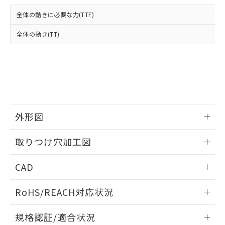
および当社の共同利用者が、当社の製
下記の非含有証明書をダウンロードするこ
品・サービスに関するお客様との取
全体の動きに必要な力(TTF)
とができます。
合意する
キャンセル
引・商談に必要な範囲で利用すること
をご了承ください。
全体の動き(TT)
EU RoHS指令（10物質）の非含有証明書
※当社の共同利用者とは、
"個人情報
51物質の非含有証明書（当社基準）
の共同利用に関して"
の「1.共同利
※本証明書は発行日時点で非含有を証明す
用者の範囲」に記載されている法人を
るもので、過去に遡って非含有を証明する
指します。
ものではありません。
また、RoHS指令のフタル酸エステル類４
物質の対応では、対応完了までの期間は出
荷製品に未対応品が混在することから備考
外形図
欄に対応日を記載しておりました。
情報更新：2026/05/21
既に当社にて対応品への在庫切替を完了
取りつけ穴加工図
していることから、特段のことがない限
り、2022年1月12日より割愛しておりま
情報更新：2026/05/21
CAD
す。
ログイン/会員登録いただくと、CADデータをダウンロー
RoHS/REACH対応状況
ドすることができます。
情報更新：2026/7/29
規格認証/適合状況