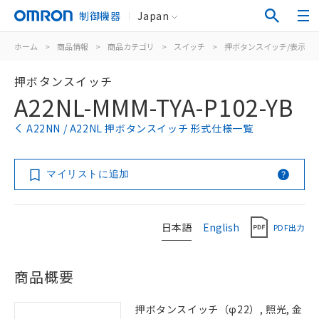
制御機器
Japan
ホーム
>
商品情報
>
商品カテゴリ
>
スイッチ
>
押ボタンスイッチ/表示灯
押ボタンスイッチ
A22NL-MMM-TYA-P102-YB
A22NN / A22NL 押ボタンスイッチ 形式仕様一覧
マイリストに追加
日本語
English
PDF出力
商品概要
押ボタンスイッチ（φ22）, 照光, 金