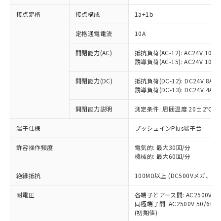
接点定格
接点構成
1a+1b
※1 対応状況
定格通電電流
10A
対応済み：EU RoHS指令（10物質）の
開閉能力(AC)
抵抗負荷(AC-12): AC24V 10A/A
非含有に対応した製品が提供可能な商品で
誘導負荷(AC-15): AC24V 10A/AC
す。
対応予定：EU RoHS指令（10物質）の非含
開閉能力(DC)
抵抗負荷(DC-12): DC24V 8A/DC
ご利用条件
有に対応した製品に切り替える予定のある
誘導負荷(DC-13): DC24V 4A/DC
商品です。
対応予定なし：EU RoHS指令（10物質）の
開閉能力説明
測定条件: 周囲温度 20±2℃、
以下の条件をお読みいただき、同意のうえ
非含有に非対応の商品で、対応品を出す予
ご利用ください。
端子仕様
プッシュインPlus端子台
定はありません。
調査・確認中：EU RoHS指令（10物質）の
本サービスは、当社制御機器事業取扱
※1 中国RoHS○×表
許容操作頻度
電気的: 最大30回/分
非含有の対応状況を調査中または確認中の
商品の当社在庫状況および標準価格
機械的: 最大60回/分
商品です。
(税抜)を提供させていただくもので
「○」：最大均質材料含有率が中国RoHSの
非該当品：ライセンス料など無形物で、有
す。
絶縁抵抗
100MΩ以上 (DC500Vメガ、
基準値以下であることを示します。
害物質有無と関係のない商品です。
当社制御機器事業取扱商品の中には、
「×」：最大均質材料含有率が中国RoHSの
仕入先様の事情により、非含有部品として
耐電圧
各端子とアース間: AC2500V 50/
本サービスの対象外となる商品もある
基準値を超えていることを示します。
いたものが、含有品と判明した場合などや
当社は、これら貴社製品のうち、外国
同極端子間: AC2500V 50/60
ことをご了承ください。
「－」：未確認です。当社販売部門へお問
むを得ず変更することがあります。
(初期値)
為替および外国貿易法に定める商品
在庫状況および標準価格照会結果は、
い合わせください。