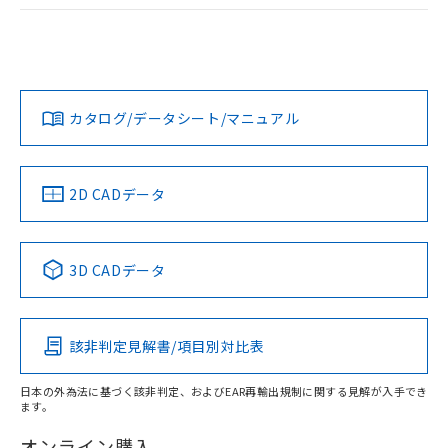
ログイン/会員登録
EU RoHS
注意事項・凡例
A22NL-MMM-TYA-P102-YBについての規格認証/適合状況に
ついては、「カスタマーサポートセンタ お客様相談室」また
は貴社担当オムロン営業員または販売店にお問い合わせくだ
対応状況
対応予定月
※1
※2
さい。
ダウンロードデータをご利用いただく前に、以下を必ずお読
みください。
カタログ/データシート/マニュアル
対応済み
ソフトウェアの使用条件
お問い合わせ
中国 RoHS
注意事項・凡例
2D CADデータ
中国 RoHS表
※1 ※2
3D CADデータ
Pb
Hg
Cd
Cr(VI)
該非判定見解書/項目別対比表
X
O
O
O
日本の外為法に基づく該非判定、およびEAR再輸出規制に関する見解が入手でき
ます。
"対応済み"や非含有の記載がされた商品であっても、流通
在庫等で未対応品が混在する可能性があります。
オンライン購入