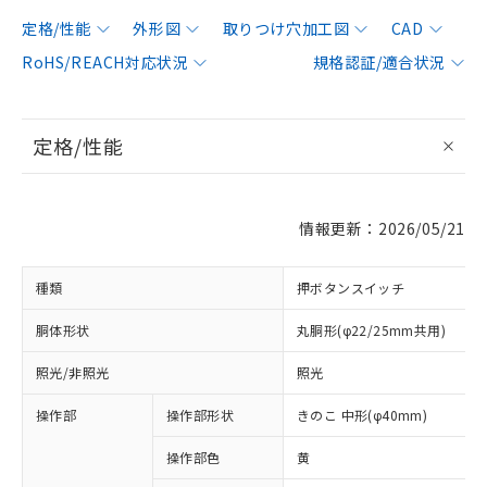
定格/性能
外形図
取りつけ穴加工図
CAD
RoHS/REACH対応状況
規格認証/適合状況
定格/性能
情報更新：2026/05/21
種類
押ボタンスイッチ
胴体形状
丸胴形(φ22/25mm共用)
照光/非照光
照光
操作部
操作部形状
きのこ 中形(φ40mm)
操作部色
黄