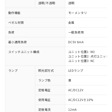
透明/不透明
透明
動作機能
モーメンタリ
ベゼル材質
金属
負荷
一般負荷用
最小適用負荷
DC5V 6mA
スイッチユニット構成
ユニット位置1: NO
ユニット位置2: 点灯ユニット
ユニット位置3: NC
ランプ
照光部方式
LEDランプ
ランプ色
黄
定格電圧
AC/DC12V
使用電圧
AC/DC12V±10%
定格電流
12mA