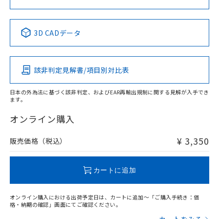
中国 RoHS表
※1 ※2
3D CADデータ
Pb
Hg
Cd
Cr(VI)
該非判定見解書/項目別対比表
X
O
O
O
日本の外為法に基づく該非判定、およびEAR再輸出規制に関する見解が入手でき
ます。
"対応済み"や非含有の記載がされた商品であっても、流通
在庫等で未対応品が混在する可能性があります。
オンライン購入
非含有品が必要な際は、弊社営業部門もしくは販売店へお
問い合わせください。
¥ 3,350
販売価格（税込）
この製品のRoHS/REACH対応状況ページへ
カートに追加
オンライン購入における出荷予定日は、カートに追加～「ご購入手続き：価
格・納期の確認」画面にてご確認ください。