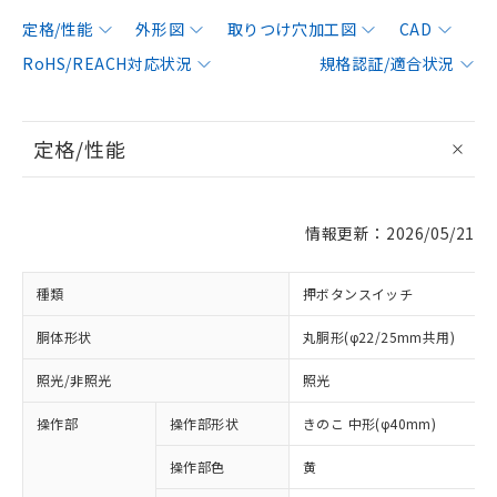
定格/性能
外形図
取りつけ穴加工図
CAD
RoHS/REACH対応状況
規格認証/適合状況
定格/性能
情報更新：2026/05/21
種類
押ボタンスイッチ
胴体形状
丸胴形(φ22/25mm共用)
照光/非照光
照光
操作部
操作部形状
きのこ 中形(φ40mm)
操作部色
黄