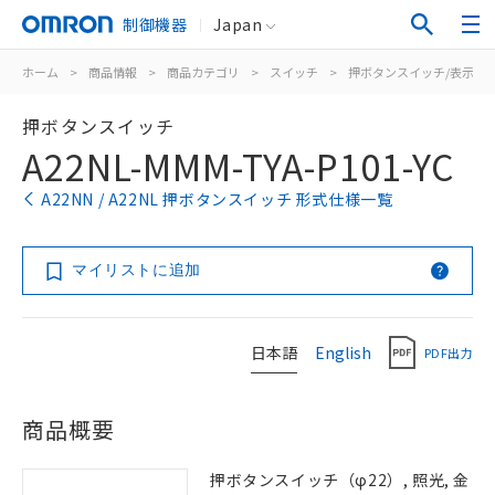
制御機器
Japan
ホーム
>
商品情報
>
商品カテゴリ
>
スイッチ
>
押ボタンスイッチ/表示灯
押ボタンスイッチ
A22NL-MMM-TYA-P101-YC
A22NN / A22NL 押ボタンスイッチ 形式仕様一覧
マイリストに追加
日本語
English
PDF出力
商品概要
押ボタンスイッチ（φ22）, 照光, 金