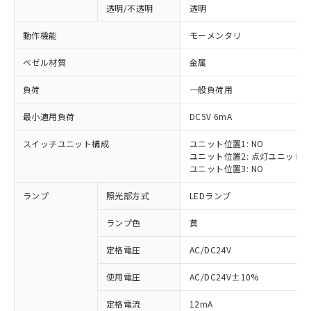
透明/不透明
透明
動作機能
モーメンタリ
ベゼル材質
金属
負荷
一般負荷用
最小適用負荷
DC5V 6mA
スイッチユニット構成
ユニット位置1: NO
ユニット位置2: 点灯ユニット
ユニット位置3: NO
ランプ
照光部方式
LEDランプ
ランプ色
黄
定格電圧
AC/DC24V
※1 対応状況
使用電圧
AC/DC24V±10%
定格電流
12mA
対応済み：EU RoHS指令（10物質）の