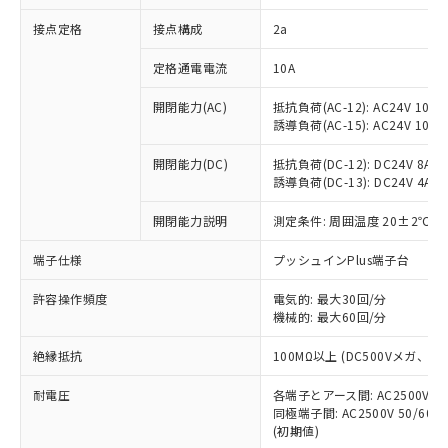
非含有に対応した製品が提供可能な商品で
接点定格
接点構成
2a
す。
対応予定：EU RoHS指令（10物質）の非含
ご利用条件
定格通電電流
10A
有に対応した製品に切り替える予定のある
商品です。
開閉能力(AC)
抵抗負荷(AC-12): AC24V 10A/A
対応予定なし：EU RoHS指令（10物質）の
誘導負荷(AC-15): AC24V 10A/AC
以下の条件をお読みいただき、同意のうえ
非含有に非対応の商品で、対応品を出す予
ご利用ください。
定はありません。
開閉能力(DC)
抵抗負荷(DC-12): DC24V 8A/DC
調査・確認中：EU RoHS指令（10物質）の
誘導負荷(DC-13): DC24V 4A/DC
本サービスは、当社制御機器事業取扱
※1 中国RoHS○×表
非含有の対応状況を調査中または確認中の
商品の当社在庫状況および標準価格
開閉能力説明
測定条件: 周囲温度 20±2℃、
商品です。
(税抜)を提供させていただくもので
「○」：最大均質材料含有率が中国RoHSの
非該当品：ライセンス料など無形物で、有
す。
端子仕様
プッシュインPlus端子台
基準値以下であることを示します。
害物質有無と関係のない商品です。
当社制御機器事業取扱商品の中には、
「×」：最大均質材料含有率が中国RoHSの
仕入先様の事情により、非含有部品として
本サービスの対象外となる商品もある
許容操作頻度
電気的: 最大30回/分
基準値を超えていることを示します。
いたものが、含有品と判明した場合などや
当社は、これら貴社製品のうち、外国
ことをご了承ください。
機械的: 最大60回/分
「－」：未確認です。当社販売部門へお問
むを得ず変更することがあります。
為替および外国貿易法に定める商品
在庫状況および標準価格照会結果は、
い合わせください。
（以下｢規制貨物等」という）を輸出
絶縁抵抗
100MΩ以上 (DC500Vメガ、
記載している更新日時点での社内デー
*EU RoHS指令（10物質）：
または国外への提供する場合は、日本
記
タに基づき作成されるものであり、閲
説明
鉛(Pb) 1000ppm以下、 水銀(Hg) 1000ppm以下、 カド
*中国RoHS10物質の基準値 (GB/T26572)：
国政府の輸出許可(または役務取引許
耐電圧
各端子とアース間: AC2500V 50/
号
覧された時点での実際の在庫および標
ミウム(Cd) 100ppm以下、
Pb(鉛) :1000ppm、 Hg(水銀) : 1000ppm、 Cd(カドミウ
同極端子間: AC2500V 50/60
可)を取得するなどの必要な手続きを
六価クロム(Cr(Ⅵ)) 1000ppm以下、ポリ臭化ビフェニル
ム) : 100ppm、
準価格とは異なる場合があることをご
類(PBB) 1000ppm以下、ポリ臭化ジフェニルエーテル類
(初期値)
Cr(Ⅵ)(六価クロム) : 1000ppm、 PBBs(ポリ臭化ビフェ
とります。
了承ください。
(PBDE) 1000ppm以下、フタル酸ビス(2-エチルヘキシ