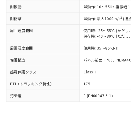
○
一定数以上の在庫あり
ニル類) : 1000ppm、 PBDEs(ポリ臭化ジフェニルエーテ
当社は規制貨物を破棄する場合は、完
ル) (DEHP)(別名：DOP) 1000ppm以下、フタル酸ブチ
正式な納期状況および標準価格はお客
ル類) : 1000ppm、
耐振動
誤動作: 10～55Hz 複振幅 1.
ルベンジル（BBP） 1000ppm以下、フタル酸ジブチル
全に破砕するなど、違法に輸出されな
DBP(フタル酸ジブチル) : 1000ppm、 DIBP(フタル酸ジ
様のお取引先、またはお客様担当のオ
（DBP） 1000ppm以下、フタル酸ジイソブチル
イソブチル) : 1000ppm、 BBP(フタル酸ブチルベンジ
△
一定数には満たないが在庫あり
いよう必要な手段を講じます。
ムロン制御機器販売店・当社販売員に
(DIBP) 1000ppm以下
2
耐衝撃
ル) : 1000ppm、
誤動作: 最大1000m/s
(接点開
当社は貴社製品を、核兵器、ミサイ
但し、RoHS指令で産業用監視および制御機器に対する
DEHP(フタル酸ビス(2-エチルヘキシル)) : 1000ppm
ご相談ください。
適用除外項目は除く。
ル、化学兵器、生物兵器またはその他
－
在庫なし(最新の在庫状況につ
オムロン制御機器販売店や当社販売拠
周囲温度範囲
使用時: -25～55℃ (ただし
フタル酸エステル類の４物質については閾値を超える意
武器並びにこれらの製造装置等に一切
いては、お客様のお取引先、ま
図的な使用がないことを確認しています。
保存時: -40～80℃ (ただし
点は「
販売ネットワーク
」をご確認
※2 環境保護使用期限
使用いたしません。
たはお客様担当のオムロン制御
ください。
当社は、貴社製品を第三者に販売する
周囲湿度範囲
使用時: 35～85%RH
機器販売店・当社販売員にご確
在庫状況および標準価格結果を当社の
※2 対応予定月
「ｅ」：有害物質（10物質）のすべてが基
場合は、上記1、2および3の内容を当
認ください)
事前の承諾なく第三者に漏洩または開
準値以下であることを示します。
保護構造
パネル前面: IP66、NEMA4X, N
該第三者に通知します。また当社は、
示しないようお願いします。
部品在庫の切り替え状況などにより、予定
「10」：通常の使用状況下において有害物
販売先および販売に係わる関係者が違
マイパーツ機能（部品リスト作成サー
空
受注生産機種、また在庫状況の
感電保護クラス
Class II
月が前後することがあります。
質が外部に漏えいし、環境に深刻な影響を
法に輸出するおそれがある場合は、取
ビス）をご利用いただくには、I-Web
白
情報を公開していない機種
及ぼさない年数を意味します。
り引きをいたしません。
メンバーズにご登録されている必要が
PTI（トラッキング特性）
175
「－」：未確認です。当社販売部門へお問
あります。
い合わせください。
お客様が当ウェブサイト上で当社にご
汚染度
3 (EN60947-5-1)
※3 非含有証明書ダウンロード
登録された部品リストについて、当社
および当社の共同利用者が、当社の製
下記の非含有証明書をダウンロードするこ
品・サービスに関するお客様との取
とができます。
合意する
キャンセル
引・商談に必要な範囲で利用すること
をご了承ください。
EU RoHS指令（10物質）の非含有証明書
※当社の共同利用者とは、
"個人情報