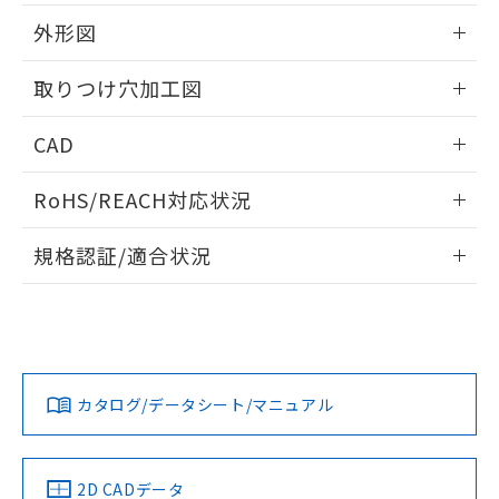
51物質の非含有証明書（当社基準）
の共同利用に関して"
の「1.共同利
※本証明書は発行日時点で非含有を証明す
外形図
用者の範囲」に記載されている法人を
るもので、過去に遡って非含有を証明する
指します。
ものではありません。
情報更新：2026/05/21
取りつけ穴加工図
また、RoHS指令のフタル酸エステル類４
物質の対応では、対応完了までの期間は出
情報更新：2026/05/21
CAD
荷製品に未対応品が混在することから備考
欄に対応日を記載しておりました。
ログイン/会員登録いただくと、CADデータをダウンロー
既に当社にて対応品への在庫切替を完了
RoHS/REACH対応状況
ドすることができます。
していることから、特段のことがない限
り、2022年1月12日より割愛しておりま
情報更新：2026/7/29
規格認証/適合状況
す。
ログイン/会員登録
EU RoHS
注意事項・凡例
A22NL-MMM-TYA-P101-YCについての規格認証/適合状況に
ついては、「カスタマーサポートセンタ お客様相談室」また
は貴社担当オムロン営業員または販売店にお問い合わせくだ
対応状況
対応予定月
※1
※2
さい。
ダウンロードデータをご利用いただく前に、以下を必ずお読
みください。
カタログ/データシート/マニュアル
対応済み
ソフトウェアの使用条件
お問い合わせ
中国 RoHS
注意事項・凡例
2D CADデータ