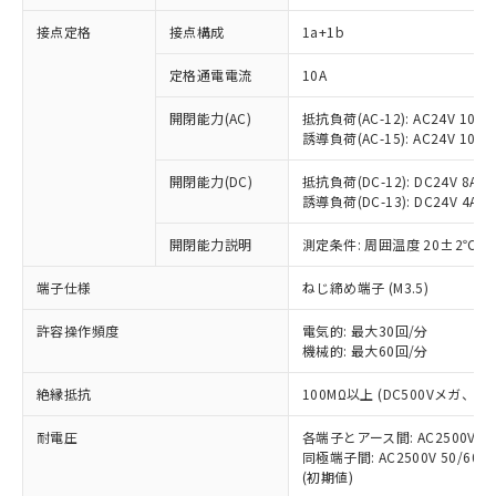
接点定格
接点構成
1a+1b
※1 対応状況
定格通電電流
10A
対応済み：EU RoHS指令（10物質）の
開閉能力(AC)
抵抗負荷(AC-12): AC24V 10A/A
非含有に対応した製品が提供可能な商品で
誘導負荷(AC-15): AC24V 10A/AC
す。
対応予定：EU RoHS指令（10物質）の非含
開閉能力(DC)
抵抗負荷(DC-12): DC24V 8A/DC
ご利用条件
有に対応した製品に切り替える予定のある
誘導負荷(DC-13): DC24V 4A/DC
商品です。
対応予定なし：EU RoHS指令（10物質）の
開閉能力説明
測定条件: 周囲温度 20±2℃、
以下の条件をお読みいただき、同意のうえ
非含有に非対応の商品で、対応品を出す予
ご利用ください。
端子仕様
ねじ締め端子 (M3.5)
定はありません。
調査・確認中：EU RoHS指令（10物質）の
本サービスは、当社制御機器事業取扱
※1 中国RoHS○×表
許容操作頻度
電気的: 最大30回/分
非含有の対応状況を調査中または確認中の
商品の当社在庫状況および標準価格
機械的: 最大60回/分
商品です。
(税抜)を提供させていただくもので
「○」：最大均質材料含有率が中国RoHSの
非該当品：ライセンス料など無形物で、有
す。
絶縁抵抗
100MΩ以上 (DC500Vメガ、
基準値以下であることを示します。
害物質有無と関係のない商品です。
当社制御機器事業取扱商品の中には、
「×」：最大均質材料含有率が中国RoHSの
仕入先様の事情により、非含有部品として
耐電圧
各端子とアース間: AC2500V 50/
本サービスの対象外となる商品もある
基準値を超えていることを示します。
いたものが、含有品と判明した場合などや
当社は、これら貴社製品のうち、外国
同極端子間: AC2500V 50/60
ことをご了承ください。
「－」：未確認です。当社販売部門へお問
むを得ず変更することがあります。
(初期値)
為替および外国貿易法に定める商品
在庫状況および標準価格照会結果は、
い合わせください。