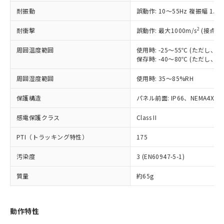
（以下｢規制貨物等」という）を輸出
記載している更新日時点での社内デー
耐振動
誤動作: 10～55Hz 複振幅 1.
*EU RoHS指令（10物質）：
または国外への提供する場合は、日本
記
タに基づき作成されるものであり、閲
説明
鉛(Pb) 1000ppm以下、 水銀(Hg) 1000ppm以下、 カド
*中国RoHS10物質の基準値 (GB/T26572)：
国政府の輸出許可(または役務取引許
号
覧された時点での実際の在庫および標
ミウム(Cd) 100ppm以下、
Pb(鉛) :1000ppm、 Hg(水銀) : 1000ppm、 Cd(カドミウ
2
耐衝撃
誤動作: 最大1000m/s
(接点開
可)を取得するなどの必要な手続きを
六価クロム(Cr(Ⅵ)) 1000ppm以下、ポリ臭化ビフェニル
ム) : 100ppm、
準価格とは異なる場合があることをご
類(PBB) 1000ppm以下、ポリ臭化ジフェニルエーテル類
Cr(Ⅵ)(六価クロム) : 1000ppm、 PBBs(ポリ臭化ビフェ
とります。
了承ください。
(PBDE) 1000ppm以下、フタル酸ビス(2-エチルヘキシ
周囲温度範囲
使用時: -25～55℃ (ただし
○
一定数以上の在庫あり
ニル類) : 1000ppm、 PBDEs(ポリ臭化ジフェニルエーテ
当社は規制貨物を破棄する場合は、完
ル) (DEHP)(別名：DOP) 1000ppm以下、フタル酸ブチ
正式な納期状況および標準価格はお客
ル類) : 1000ppm、
保存時: -40～80℃ (ただし
ルベンジル（BBP） 1000ppm以下、フタル酸ジブチル
全に破砕するなど、違法に輸出されな
DBP(フタル酸ジブチル) : 1000ppm、 DIBP(フタル酸ジ
様のお取引先、またはお客様担当のオ
（DBP） 1000ppm以下、フタル酸ジイソブチル
イソブチル) : 1000ppm、 BBP(フタル酸ブチルベンジ
△
一定数には満たないが在庫あり
いよう必要な手段を講じます。
周囲湿度範囲
使用時: 35～85%RH
ムロン制御機器販売店・当社販売員に
(DIBP) 1000ppm以下
ル) : 1000ppm、
当社は貴社製品を、核兵器、ミサイ
但し、RoHS指令で産業用監視および制御機器に対する
DEHP(フタル酸ビス(2-エチルヘキシル)) : 1000ppm
ご相談ください。
適用除外項目は除く。
ル、化学兵器、生物兵器またはその他
保護構造
パネル前面: IP66、NEMA4X, N
－
在庫なし(最新の在庫状況につ
オムロン制御機器販売店や当社販売拠
フタル酸エステル類の４物質については閾値を超える意
武器並びにこれらの製造装置等に一切
いては、お客様のお取引先、ま
図的な使用がないことを確認しています。
点は「
販売ネットワーク
」をご確認
※2 環境保護使用期限
感電保護クラス
Class II
使用いたしません。
たはお客様担当のオムロン制御
ください。
当社は、貴社製品を第三者に販売する
機器販売店・当社販売員にご確
在庫状況および標準価格結果を当社の
PTI（トラッキング特性）
175
※2 対応予定月
「ｅ」：有害物質（10物質）のすべてが基
場合は、上記1、2および3の内容を当
認ください)
事前の承諾なく第三者に漏洩または開
準値以下であることを示します。
該第三者に通知します。また当社は、
示しないようお願いします。
汚染度
3 (EN60947-5-1)
部品在庫の切り替え状況などにより、予定
「10」：通常の使用状況下において有害物
販売先および販売に係わる関係者が違
マイパーツ機能（部品リスト作成サー
空
受注生産機種、また在庫状況の
月が前後することがあります。
質が外部に漏えいし、環境に深刻な影響を
法に輸出するおそれがある場合は、取
ビス）をご利用いただくには、I-Web
白
情報を公開していない機種
質量
約65g
及ぼさない年数を意味します。
り引きをいたしません。
メンバーズにご登録されている必要が
「－」：未確認です。当社販売部門へお問
あります。
い合わせください。
お客様が当ウェブサイト上で当社にご
動作特性
※3 非含有証明書ダウンロード
登録された部品リストについて、当社