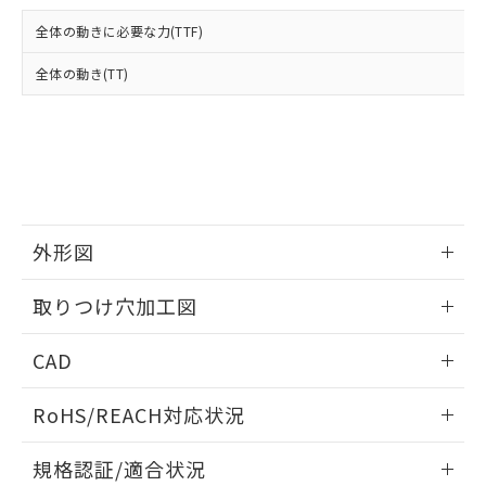
および当社の共同利用者が、当社の製
下記の非含有証明書をダウンロードするこ
品・サービスに関するお客様との取
全体の動きに必要な力(TTF)
とができます。
合意する
キャンセル
引・商談に必要な範囲で利用すること
をご了承ください。
全体の動き(TT)
EU RoHS指令（10物質）の非含有証明書
※当社の共同利用者とは、
"個人情報
51物質の非含有証明書（当社基準）
の共同利用に関して"
の「1.共同利
※本証明書は発行日時点で非含有を証明す
用者の範囲」に記載されている法人を
るもので、過去に遡って非含有を証明する
指します。
ものではありません。
また、RoHS指令のフタル酸エステル類４
物質の対応では、対応完了までの期間は出
荷製品に未対応品が混在することから備考
外形図
欄に対応日を記載しておりました。
情報更新：2026/05/21
既に当社にて対応品への在庫切替を完了
取りつけ穴加工図
していることから、特段のことがない限
り、2022年1月12日より割愛しておりま
情報更新：2026/05/21
CAD
す。
ログイン/会員登録いただくと、CADデータをダウンロー
RoHS/REACH対応状況
ドすることができます。
情報更新：2026/7/29
規格認証/適合状況