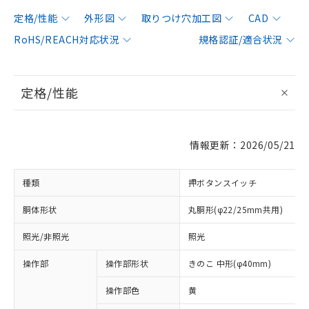
定格/性能
外形図
取りつけ穴加工図
CAD
RoHS/REACH対応状況
規格認証/適合状況
定格/性能
情報更新：2026/05/21
種類
押ボタンスイッチ
胴体形状
丸胴形(φ22/25mm共用)
照光/非照光
照光
操作部
操作部形状
きのこ 中形(φ40mm)
操作部色
黄