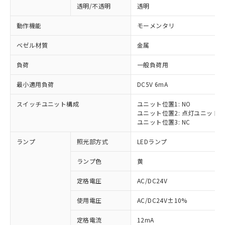
透明/不透明
透明
動作機能
モーメンタリ
ベゼル材質
金属
負荷
一般負荷用
最小適用負荷
DC5V 6mA
スイッチユニット構成
ユニット位置1: NO
ユニット位置2: 点灯ユニット
ユニット位置3: NC
ランプ
照光部方式
LEDランプ
ランプ色
黄
定格電圧
AC/DC24V
使用電圧
AC/DC24V±10%
定格電流
12mA