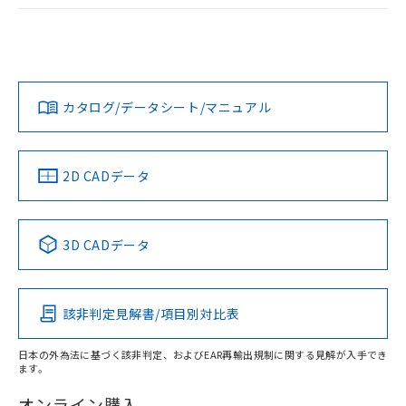
ログイン/会員登録
EU RoHS
注意事項・凡例
UL認証
CSA認証
CEマーキング
Yes
Yes
Yes
対応状況
対応予定月
※1
※2
ダウンロードデータをご利用いただく前に、以下を必ずお読
みください。
カタログ/データシート/マニュアル
対応済み
ソフトウェアの使用条件
LR型式承認
DNV型式承認
BV型式承認
KR型式承
（イギリス
（ノルウェー
（フランス
（韓国
船舶規格）
船舶規格）
船舶規格）
船舶規格
中国 RoHS
注意事項・凡例
2D CADデータ
No
No
No
No
中国 RoHS表
※1 ※2
3D CADデータ
この製品の規格認証/適合状況ページへ
Pb
Hg
Cd
Cr(VI)
その他の認証はこちらのページからご検索ください
該非判定見解書/項目別対比表
X
O
O
O
日本の外為法に基づく該非判定、およびEAR再輸出規制に関する見解が入手でき
ます。
"対応済み"や非含有の記載がされた商品であっても、流通
在庫等で未対応品が混在する可能性があります。
オンライン購入