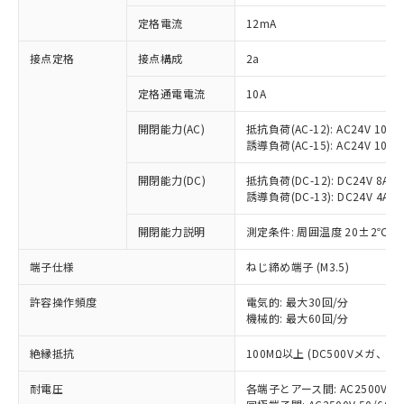
対応済み：EU RoHS指令（10物質）の
定格電流
12mA
非含有に対応した製品が提供可能な商品で
す。
接点定格
接点構成
2a
対応予定：EU RoHS指令（10物質）の非含
ご利用条件
有に対応した製品に切り替える予定のある
定格通電電流
10A
商品です。
対応予定なし：EU RoHS指令（10物質）の
開閉能力(AC)
抵抗負荷(AC-12): AC24V 10A/A
以下の条件をお読みいただき、同意のうえ
非含有に非対応の商品で、対応品を出す予
誘導負荷(AC-15): AC24V 10A/AC
ご利用ください。
定はありません。
調査・確認中：EU RoHS指令（10物質）の
開閉能力(DC)
抵抗負荷(DC-12): DC24V 8A/DC
本サービスは、当社制御機器事業取扱
※1 中国RoHS○×表
誘導負荷(DC-13): DC24V 4A/DC
非含有の対応状況を調査中または確認中の
商品の当社在庫状況および標準価格
商品です。
(税抜)を提供させていただくもので
開閉能力説明
測定条件: 周囲温度 20±2℃、
「○」：最大均質材料含有率が中国RoHSの
非該当品：ライセンス料など無形物で、有
す。
基準値以下であることを示します。
害物質有無と関係のない商品です。
当社制御機器事業取扱商品の中には、
端子仕様
ねじ締め端子 (M3.5)
「×」：最大均質材料含有率が中国RoHSの
仕入先様の事情により、非含有部品として
本サービスの対象外となる商品もある
基準値を超えていることを示します。
いたものが、含有品と判明した場合などや
当社は、これら貴社製品のうち、外国
ことをご了承ください。
許容操作頻度
電気的: 最大30回/分
「－」：未確認です。当社販売部門へお問
むを得ず変更することがあります。
為替および外国貿易法に定める商品
機械的: 最大60回/分
在庫状況および標準価格照会結果は、
い合わせください。
（以下｢規制貨物等」という）を輸出
記載している更新日時点での社内デー
*EU RoHS指令（10物質）：
または国外への提供する場合は、日本
絶縁抵抗
100MΩ以上 (DC500Vメガ、
記
タに基づき作成されるものであり、閲
説明
鉛(Pb) 1000ppm以下、 水銀(Hg) 1000ppm以下、 カド
*中国RoHS10物質の基準値 (GB/T26572)：
国政府の輸出許可(または役務取引許
号
覧された時点での実際の在庫および標
ミウム(Cd) 100ppm以下、
Pb(鉛) :1000ppm、 Hg(水銀) : 1000ppm、 Cd(カドミウ
耐電圧
各端子とアース間: AC2500V 50/
可)を取得するなどの必要な手続きを
六価クロム(Cr(Ⅵ)) 1000ppm以下、ポリ臭化ビフェニル
ム) : 100ppm、
準価格とは異なる場合があることをご