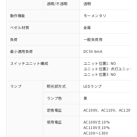
透明/不透明
透明
動作機能
モーメンタリ
ベゼル材質
金属
負荷
一般負荷用
最小適用負荷
DC5V 6mA
スイッチユニット構成
ユニット位置1: NO
ユニット位置2: 点灯ユニット
ユニット位置3: NO
ランプ
照光部方式
LEDランプ
ランプ色
黄
定格電圧
AC100V、AC110V、AC120V
使用電圧
AC100V±10%
※1 対応状況
AC110V±10%
AC100～130V