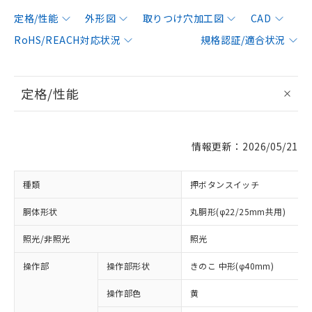
定格/性能
外形図
取りつけ穴加工図
CAD
RoHS/REACH対応状況
規格認証/適合状況
定格/性能
情報更新：2026/05/21
種類
押ボタンスイッチ
胴体形状
丸胴形(φ22/25mm共用)
照光/非照光
照光
操作部
操作部形状
きのこ 中形(φ40mm)
操作部色
黄