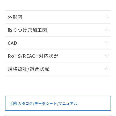
※当社の共同利用者とは、
"個人情報
51物質の非含有証明書（当社基準）
の共同利用に関して"
の「1.共同利
※本証明書は発行日時点で非含有を証明す
用者の範囲」に記載されている法人を
るもので、過去に遡って非含有を証明する
外形図
指します。
ものではありません。
情報更新：2026/05/21
また、RoHS指令のフタル酸エステル類４
取りつけ穴加工図
物質の対応では、対応完了までの期間は出
荷製品に未対応品が混在することから備考
情報更新：2026/05/21
CAD
欄に対応日を記載しておりました。
既に当社にて対応品への在庫切替を完了
ログイン/会員登録いただくと、CADデータをダウンロー
していることから、特段のことがない限
RoHS/REACH対応状況
ドすることができます。
り、2022年1月12日より割愛しておりま
す。
情報更新：2026/7/29
規格認証/適合状況
ログイン/会員登録
EU RoHS
注意事項・凡例
UL認証
CSA認証
CEマーキング
Yes
Yes
Yes
対応状況
対応予定月
※1
※2
ダウンロードデータをご利用いただく前に、以下を必ずお読
みください。
カタログ/データシート/マニュアル
対応済み
ソフトウェアの使用条件
LR型式承認
DNV型式承認
BV型式承認
KR型式承
（イギリス
（ノルウェー
（フランス
（韓国