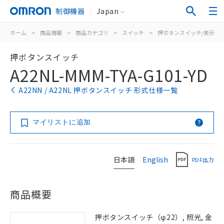
制御機器
Japan
ホーム
>
商品情報
>
商品カテゴリ
>
スイッチ
>
押ボタンスイッチ/表示灯
押ボタンスイッチ
A22NL-MMM-TYA-G101-YD
A22NN / A22NL 押ボタンスイッチ 形式仕様一覧
マイリストに追加
日本語
English
PDF出力
商品概要
押ボタンスイッチ（φ22）, 照光, 金