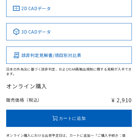
船舶規格）
船舶規格）
船舶規格）
船舶規格
中国 RoHS
注意事項・凡例
2D CADデータ
No
No
No
No
中国 RoHS表
※1 ※2
3D CADデータ
この製品の規格認証/適合状況ページへ
Pb
Hg
Cd
Cr(VI)
その他の認証はこちらのページからご検索ください
該非判定見解書/項目別対比表
O
O
O
O
日本の外為法に基づく該非判定、およびEAR再輸出規制に関する見解が入手でき
ます。
"対応済み"や非含有の記載がされた商品であっても、流通
在庫等で未対応品が混在する可能性があります。
オンライン購入
非含有品が必要な際は、弊社営業部門もしくは販売店へお
問い合わせください。
¥ 2,910
販売価格（税込）
この製品のRoHS/REACH対応状況ページへ
カートに追加
オンライン購入における出荷予定日は、カートに追加～「ご購入手続き：価