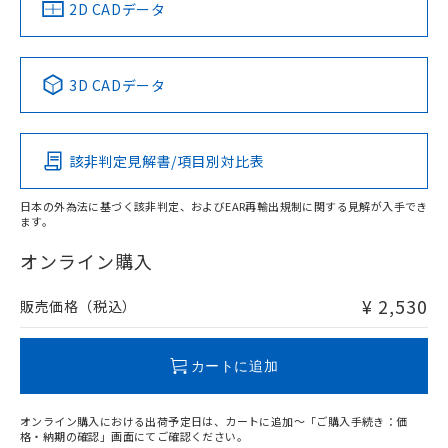
中国 RoHS
注意事項・凡例
2D CADデータ
No
No
No
No
中国 RoHS表
※1 ※2
3D CADデータ
この製品の規格認証/適合状況ページへ
Pb
Hg
Cd
Cr(VI)
その他の認証はこちらのページからご検索ください
該非判定見解書/項目別対比表
O
O
O
O
日本の外為法に基づく該非判定、およびEAR再輸出規制に関する見解が入手でき
ます。
"対応済み"や非含有の記載がされた商品であっても、流通
在庫等で未対応品が混在する可能性があります。
オンライン購入
非含有品が必要な際は、弊社営業部門もしくは販売店へお
問い合わせください。
¥ 2,530
販売価格（税込）
この製品のRoHS/REACH対応状況ページへ
カートに追加
オンライン購入における出荷予定日は、カートに追加～「ご購入手続き：価
格・納期の確認」画面にてご確認ください。