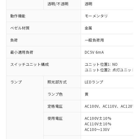
透明/不透明
透明
動作機能
モーメンタリ
ベゼル材質
金属
負荷
一般負荷用
最小適用負荷
DC5V 6mA
スイッチユニット構成
ユニット位置1: NO
ユニット位置2: 点灯ユニット
ランプ
照光部方式
LEDランプ
ランプ色
黄
定格電圧
AC100V、AC110V、AC120V
使用電圧
AC100V±10%
AC110V±10%
※1 対応状況
AC100～130V