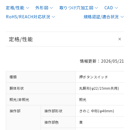
定格/性能
外形図
取りつけ穴加工図
CAD
RoHS/REACH対応状況
規格認証/適合状況
定格/性能
情報更新：2026/05/21
種類
押ボタンスイッチ
胴体形状
丸胴形(φ22/25mm共用)
照光/非照光
照光
操作部
操作部形状
きのこ 中形(φ40mm)
操作部色
黄