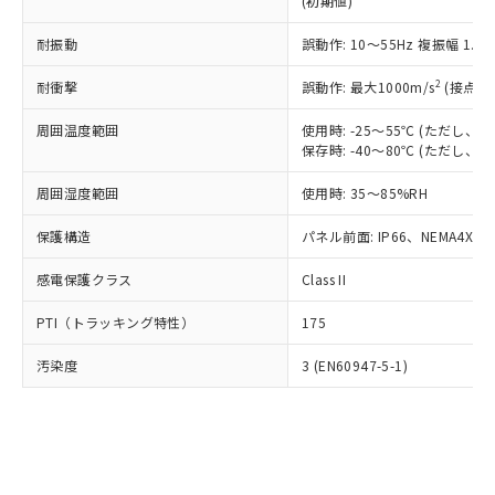
(初期値)
了承ください。
(PBDE) 1000ppm以下、フタル酸ビス(2-エチルヘキシ
○
一定数以上の在庫あり
ニル類) : 1000ppm、 PBDEs(ポリ臭化ジフェニルエーテ
当社は規制貨物を破棄する場合は、完
ル) (DEHP)(別名：DOP) 1000ppm以下、フタル酸ブチ
正式な納期状況および標準価格はお客
ル類) : 1000ppm、
ルベンジル（BBP） 1000ppm以下、フタル酸ジブチル
全に破砕するなど、違法に輸出されな
耐振動
DBP(フタル酸ジブチル) : 1000ppm、 DIBP(フタル酸ジ
誤動作: 10～55Hz 複振幅 1.
様のお取引先、またはお客様担当のオ
（DBP） 1000ppm以下、フタル酸ジイソブチル
イソブチル) : 1000ppm、 BBP(フタル酸ブチルベンジ
△
一定数には満たないが在庫あり
いよう必要な手段を講じます。
ムロン制御機器販売店・当社販売員に
(DIBP) 1000ppm以下
ル) : 1000ppm、
2
耐衝撃
誤動作: 最大1000m/s
(接点開
当社は貴社製品を、核兵器、ミサイ
但し、RoHS指令で産業用監視および制御機器に対する
DEHP(フタル酸ビス(2-エチルヘキシル)) : 1000ppm
ご相談ください。
適用除外項目は除く。
ル、化学兵器、生物兵器またはその他
－
在庫なし(最新の在庫状況につ
オムロン制御機器販売店や当社販売拠
フタル酸エステル類の４物質については閾値を超える意
周囲温度範囲
使用時: -25～55℃ (ただし
武器並びにこれらの製造装置等に一切
いては、お客様のお取引先、ま
図的な使用がないことを確認しています。
点は「
販売ネットワーク
」をご確認
保存時: -40～80℃ (ただし
※2 環境保護使用期限
使用いたしません。
たはお客様担当のオムロン制御
ください。
当社は、貴社製品を第三者に販売する
機器販売店・当社販売員にご確
在庫状況および標準価格結果を当社の
周囲湿度範囲
使用時: 35～85%RH
※2 対応予定月
「ｅ」：有害物質（10物質）のすべてが基
場合は、上記1、2および3の内容を当
認ください)
事前の承諾なく第三者に漏洩または開
準値以下であることを示します。
該第三者に通知します。また当社は、
示しないようお願いします。
保護構造
パネル前面: IP66、NEMA4X, N
部品在庫の切り替え状況などにより、予定
「10」：通常の使用状況下において有害物
販売先および販売に係わる関係者が違
マイパーツ機能（部品リスト作成サー
空
受注生産機種、また在庫状況の
月が前後することがあります。
質が外部に漏えいし、環境に深刻な影響を
法に輸出するおそれがある場合は、取
感電保護クラス
Class II
ビス）をご利用いただくには、I-Web
白
情報を公開していない機種
及ぼさない年数を意味します。
り引きをいたしません。
メンバーズにご登録されている必要が
「－」：未確認です。当社販売部門へお問
PTI（トラッキング特性）
175
あります。
い合わせください。
お客様が当ウェブサイト上で当社にご
※3 非含有証明書ダウンロード
汚染度
3 (EN60947-5-1)
登録された部品リストについて、当社
および当社の共同利用者が、当社の製
下記の非含有証明書をダウンロードするこ
品・サービスに関するお客様との取
とができます。
合意する
キャンセル
引・商談に必要な範囲で利用すること
をご了承ください。
EU RoHS指令（10物質）の非含有証明書
※当社の共同利用者とは、
"個人情報