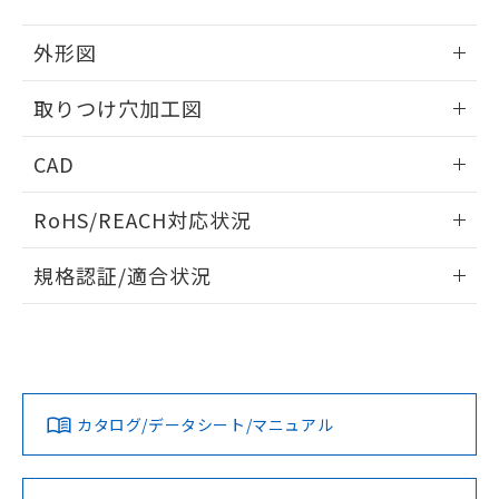
51物質の非含有証明書（当社基準）
の共同利用に関して"
の「1.共同利
※本証明書は発行日時点で非含有を証明す
用者の範囲」に記載されている法人を
外形図
るもので、過去に遡って非含有を証明する
指します。
ものではありません。
情報更新：2026/05/21
取りつけ穴加工図
また、RoHS指令のフタル酸エステル類４
物質の対応では、対応完了までの期間は出
情報更新：2026/05/21
荷製品に未対応品が混在することから備考
CAD
欄に対応日を記載しておりました。
既に当社にて対応品への在庫切替を完了
ログイン/会員登録いただくと、CADデータをダウンロー
RoHS/REACH対応状況
していることから、特段のことがない限
ドすることができます。
り、2022年1月12日より割愛しておりま
情報更新：2026/7/29
す。
規格認証/適合状況
ログイン/会員登録
EU RoHS
注意事項・凡例
UL認証
CSA認証
CEマーキング
Yes
Yes
Yes
対応状況
対応予定月
※1
※2
ダウンロードデータをご利用いただく前に、以下を必ずお読
みください。
カタログ/データシート/マニュアル
対応済み
ソフトウェアの使用条件
LR型式承認
DNV型式承認
BV型式承認
KR型式承
（イギリス
（ノルウェー
（フランス
（韓国
船舶規格）
船舶規格）
船舶規格）
船舶規格