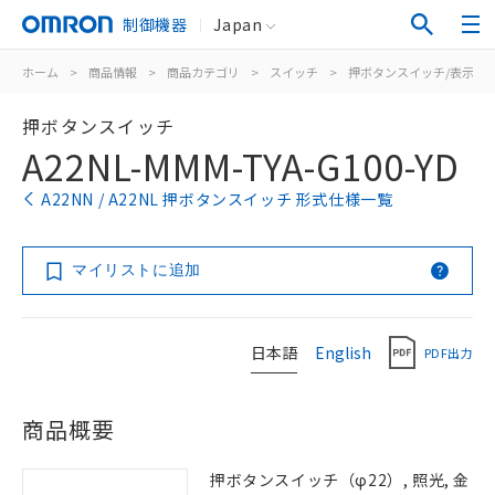
制御機器
Japan
ホーム
>
商品情報
>
商品カテゴリ
>
スイッチ
>
押ボタンスイッチ/表示灯
押ボタンスイッチ
A22NL-MMM-TYA-G100-YD
A22NN / A22NL 押ボタンスイッチ 形式仕様一覧
マイリストに追加
日本語
English
PDF出力
商品概要
押ボタンスイッチ（φ22）, 照光, 金