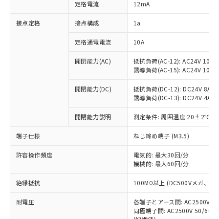
対応済み：EU RoHS指令（10物質）の
定格電流
12mA
非含有に対応した製品が提供可能な商品で
す。
接点定格
接点構成
1a
対応予定：EU RoHS指令（10物質）の非含
ご利用条件
有に対応した製品に切り替える予定のある
定格通電電流
10A
商品です。
開閉能力(AC)
抵抗負荷(AC-12): AC24V 10A/A
対応予定なし：EU RoHS指令（10物質）の
以下の条件をお読みいただき、同意のうえ
誘導負荷(AC-15): AC24V 10A/AC
非含有に非対応の商品で、対応品を出す予
ご利用ください。
定はありません。
開閉能力(DC)
抵抗負荷(DC-12): DC24V 8A/DC
調査・確認中：EU RoHS指令（10物質）の
本サービスは、当社制御機器事業取扱
誘導負荷(DC-13): DC24V 4A/DC
※1 中国RoHS○×表
非含有の対応状況を調査中または確認中の
商品の当社在庫状況および標準価格
商品です。
開閉能力説明
測定条件: 周囲温度 20±2℃、
(税抜)を提供させていただくもので
「○」：最大均質材料含有率が中国RoHSの
非該当品：ライセンス料など無形物で、有
す。
基準値以下であることを示します。
害物質有無と関係のない商品です。
端子仕様
ねじ締め端子 (M3.5)
当社制御機器事業取扱商品の中には、
「×」：最大均質材料含有率が中国RoHSの
仕入先様の事情により、非含有部品として
本サービスの対象外となる商品もある
基準値を超えていることを示します。
いたものが、含有品と判明した場合などや
許容操作頻度
電気的: 最大30回/分
当社は、これら貴社製品のうち、外国
ことをご了承ください。
「－」：未確認です。当社販売部門へお問
機械的: 最大60回/分
むを得ず変更することがあります。
為替および外国貿易法に定める商品
在庫状況および標準価格照会結果は、
い合わせください。
（以下｢規制貨物等」という）を輸出
記載している更新日時点での社内デー
絶縁抵抗
100MΩ以上 (DC500Vメガ、
*EU RoHS指令（10物質）：
または国外への提供する場合は、日本
記
タに基づき作成されるものであり、閲
説明
鉛(Pb) 1000ppm以下、 水銀(Hg) 1000ppm以下、 カド
*中国RoHS10物質の基準値 (GB/T26572)：
国政府の輸出許可(または役務取引許
号
覧された時点での実際の在庫および標
ミウム(Cd) 100ppm以下、
耐電圧
Pb(鉛) :1000ppm、 Hg(水銀) : 1000ppm、 Cd(カドミウ
各端子とアース間: AC2500V 50/
可)を取得するなどの必要な手続きを
六価クロム(Cr(Ⅵ)) 1000ppm以下、ポリ臭化ビフェニル
ム) : 100ppm、
準価格とは異なる場合があることをご
同極端子間: AC2500V 50/60
類(PBB) 1000ppm以下、ポリ臭化ジフェニルエーテル類
Cr(Ⅵ)(六価クロム) : 1000ppm、 PBBs(ポリ臭化ビフェ
とります。