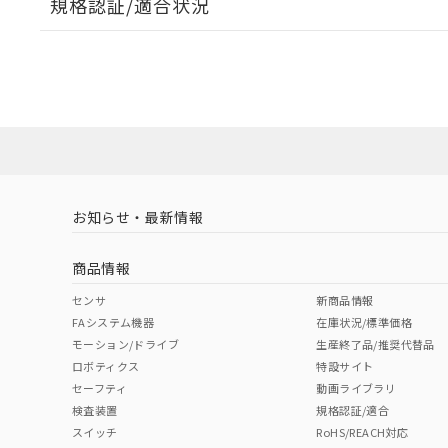
規格認証/適合状況
EU RoHS
注意事項・凡例
A22NL-MMM-TWA-P202-WCについての規格認証/
営業員または販売店にお問い合わせください。
ダウンロードデータをご利用いただく前に、以下を必ずお読
対応状況
対応予定月
※1
※2
ソフトウェアの使用条件
対応済み
お知らせ・最新情報
中国 RoHS
注意事項・凡例
商品情報
中国 RoHS表
※1 ※2
センサ
新商品情報
FAシステム機器
在庫状況/標準価格
Pb
Hg
Cd
Cr(V
モーション/ドライブ
生産終了品/推奨代替品
ロボティクス
特設サイト
セーフティ
動画ライブラリ
検査装置
規格認証/適合
X
O
O
O
スイッチ
RoHS/REACH対応