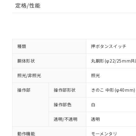
定格/性能
種類
押ボタンスイッチ
胴体形状
丸胴形(φ22/25mm共
照光/非照光
照光
操作部
操作部形状
きのこ 中形(φ40mm)
操作部色
白
透明/不透明
透明
動作機能
モーメンタリ