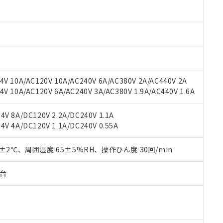
材料含有率が中国RoHSの基準値以下であることを示します。
材料含有率が中国RoHSの基準値を超えていることを示します。
、当社制御機器事業取扱商品の当社在庫状況および標準価格(税抜)
ら貴社製品のうち、外国為替および外国貿易法に定める商品（以下｢
質）：
す。当社販売部門へお問い合わせください。
 水銀(Hg) 1000ppm以下、 カドミウム(Cd) 100ppm以下、
たは国外への提供する場合は、日本国政府の輸出許可(または役務取
000ppm以下、ポリ臭化ビフェニル類(PBB) 1000ppm以下、ポリ臭化ジフェニルエーテル類(P
事業取扱商品の中には、本サービスの対象外となる商品もあること
手続きをとります。
キシル) (DEHP)(別名：DOP) 1000ppm以下、フタル酸ブチルベンジル（BBP） 100
(GB/T26572)：
以下、フタル酸ジイソブチル (DIBP) 1000ppm以下
び標準価格照会結果は、記載している更新日時点での社内データに
物を破棄する場合は、完全に破砕するなど、違法に輸出されないよ
(水銀) : 1000ppm、 Cd(カドミウム) : 100ppm、
業用監視および制御機器に対する適用除外項目は除く。
覧された時点での実際の在庫および標準価格とは異なる場合がある
1000ppm、 PBBs(ポリ臭化ビフェニル類) : 1000ppm、 PBDEs(ポリ臭化ジフェニルエーテル類
物質については閾値を超える意図的な使用がないことを確認しています。
上の在庫あり
 1000ppm、 DIBP(フタル酸ジイソブチル) : 1000ppm、 BBP(フタル酸ブチルベンジル) :
品を、核兵器、ミサイル、化学兵器、生物兵器またはその他武器並
チルヘキシル)) : 1000ppm
V 10A/AC120V 10A/AC240V 6A/AC380V 2A/AC440V 2A
況および標準価格はお客様のお取引先、またはお客様担当のオムロ
用いたしません。
 10A/AC120V 6A/AC240V 3A/AC380V 1.9A/AC440V 1.6A
ご相談ください。
は満たないが在庫あり
製品を第三者に販売する場合は、上記1、2および3の内容を当該第
機器販売店や当社販売拠点は「
販売ネットワーク
」をご確認くだ
販売先および販売に係わる関係者が違法に輸出するおそれがある場
用期限
び標準価格結果を当社の事前の承諾なく第三者に漏洩または開示し
え状況などにより、予定月が前後することがあります。
V 8A/DC120V 2.2A/DC240V 1.1A
(最新の在庫状況については、お客様のお取引先、またはお客様担当
V 4A/DC120V 1.1A/DC240V 0.55A
（10物質）のすべてが基準値以下であることを示します。
店・当社販売員にご確認ください)
能（部品リスト作成サービス）をご利用いただくには、I-Webメン
使用状況下において有害物質が外部に漏えいし、環境に深刻な影響を
あります。
0±2℃、周囲湿度 65±5%RH、操作ひん度 30回/min
機種、また在庫状況の情報を公開していない機種
ェブサイト上で当社にご登録された部品リストについて、当社およ
書ダウンロード
す。当社販売部門へお問い合わせください。
品・サービスに関するお客様との取引・商談に必要な範囲で利用す
合意する
キャンセル
子台
書をダウンロードすることができます。
利用者とは、
"個人情報の共同利用に関して"
の「1.共同利用者の
します。
10物質）の非含有証明書
明書（当社基準）
日時点で非含有を証明するもので、過去に遡って非含有を証明するも