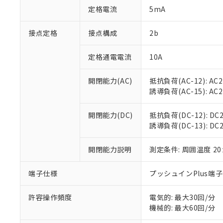
「○」：最大均質
定格電流
5mA
「×」：最大均質
本サービスは
当社は、これ
*EU RoHS指令（10物
「－」：未確認で
鉛(Pb) 1000ppm以下、
くものです。
う）を輸出ま
接点定格
接点構成
2b
記
説明
六価クロム(Cr(Ⅵ)) 1
当社制御機器
などの必要な
フタル酸ビス(2-エチルヘ
号
*中国RoHS10物質の基準値 
ル（DBP） 1000ppm
在庫状況およ
当社は規制貨
Pb(鉛) :1000ppm、 Hg
定格通電電流
10A
但し、RoHS指令で産
のであり、閲
ます。
Cr(Ⅵ)(六価クロム) : 
フタル酸エステル類の４
○
一定数以
DBP(フタル酸ジブチル) :
い。
当社は貴社製
DEHP(フタル酸ビス(2-エ
開閉能力(AC)
抵抗負荷(AC-12): AC24
正式な納期状
置等に一切使
誘導負荷(AC-15): AC24V
当社販売員に
※2 対応予定月
△
一定数に
当社は、貴社
オムロン制御
また当社は、
※2 環境保護使
在庫状況およ
部品在庫の切り替
たしません。
開閉能力(DC)
抵抗負荷(DC-12): DC24
－
在庫なし
す。
誘導負荷(DC-13): DC24
「ｅ」：有害物質
機器販売
マイパーツ機
「10」：通常の
ている必要が
味します。
開閉能力説明
測定条件: 周囲温度 2
空
受注生産
お客様が当ウ
※3 非含有証明
「－」：未確認で
白
が、当社の製
端子仕様
プッシュインPlus端
さい。
下記の非含有証明
※当社の共同
いる法人を指
許容操作頻度
電気的: 最大30回/分
EU RoHS指令（
機械的: 最大60回/分
51物質の非含有証
※本証明書は発行