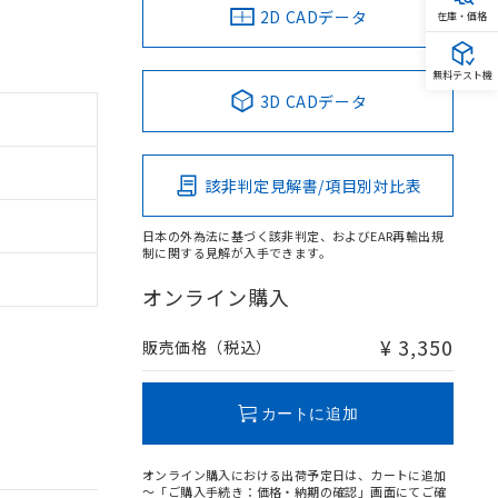
2D CADデータ
在庫・価格
無料テスト機
3D CADデータ
該非判定見解書/項目別対比表
日本の外為法に基づく該非判定、およびEAR再輸出規
制に関する見解が入手できます。
オンライン購入
¥ 3,350
販売価格（税込）
カートに追加
オンライン購入における出荷予定日は、カートに追加
～「ご購入手続き：価格・納期の確認」画面にてご確