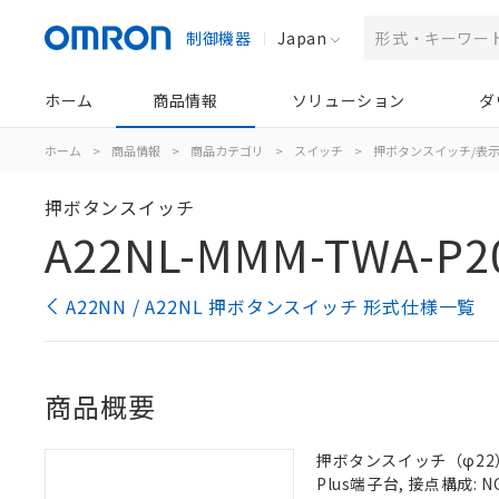
制御機器
Japan
ホーム
商品情報
ソリューション
ダ
ホーム
>
商品情報
>
商品カテゴリ
>
スイッチ
>
押ボタンスイッチ/表
押ボタンスイッチ
A22NL-MMM-TWA-P2
A22NN / A22NL 押ボタンスイッチ 形式仕様一覧
商品概要
押ボタンスイッチ（φ22）,
Plus端子台, 接点構成: N