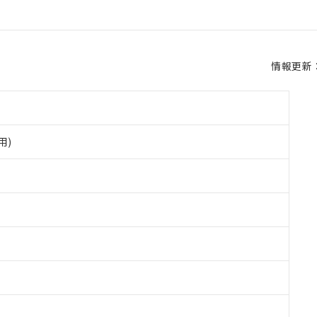
情報更新：2
用)