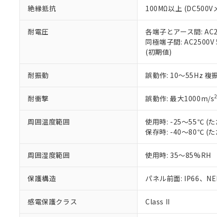
また、RoHS指
絶縁抵抗
100MΩ以上 (DC5
混在することから
既に当社にて対応
耐電圧
各端子とアース間: AC250
り割愛しておりま
同極端子間: AC2500V
(初期値)
耐振動
誤動作: 10～55Hz 複
耐衝撃
誤動作: 最大1000m/s
周囲温度範囲
使用時: -25～55℃
保存時: -40～80℃
周囲湿度範囲
使用時: 35～85%RH
保護構造
パネル前面: IP66、NEM
感電保護クラス
Class II