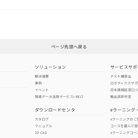
ログイン/会員登録
適合状況については、「カスタマーサポートセンタ お客様相談室」または貴
みください。
非含有証明書
※3
ページ先頭へ戻る
ダウンロードはこちら
ソリューション
サービスサポ
解決提案
テスト機貸出
事例
ロボティクスサ
イベント
日本語相談窓口
現場データ活用サービスi-BELT
輸出該非判定
I)
PBBs
PBDEs
DBP
ダウンロードセンタ
eラーニング
カタログ
eラーニングのご
マニュアル
コースを選んで受
O
O
O
2D CAD
eラーニングコー