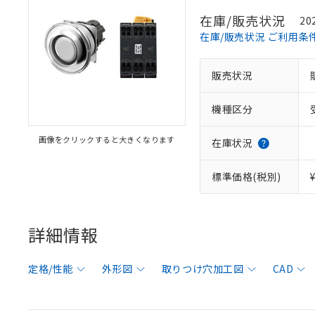
在庫/販売状況
20
在庫/販売状況 ご利用条
販売状況
機種区分
画像をクリックすると大きくなります
在庫状況
標準価格(税別)
詳細情報
定格/性能
外形図
取りつけ穴加工図
CAD