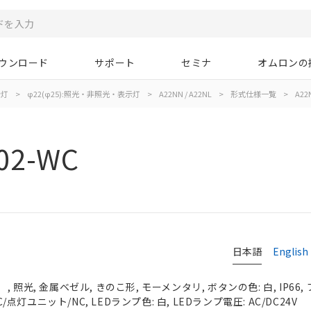
ウンロード
サポート
セミナ
オムロンの
示灯
>
φ22(φ25):照光・非照光・表示灯
>
A22NN / A22NL
>
形式仕様一覧
>
A22
02-WC
日本語
English
 照光, 金属ベゼル, きのこ形, モーメンタリ, ボタンの色: 白, IP66
C/点灯ユニット/NC, LEDランプ色: 白, LEDランプ電圧: AC/DC24V