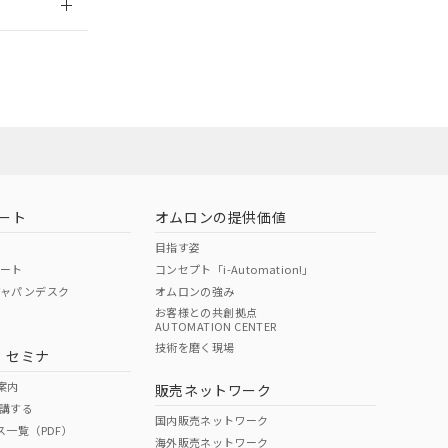
社担当オムロン
お問い合わせ
ート
オムロンの提供価値
目指す姿
ポート
コンセプト「i-Automation!」
ジャパンデスク
オムロンの強み
お客様との共創拠点
AUTOMATION CENTER
DIBP
BBP
DEHP
環境保護
技術を磨く現場
・セミナ
使用期限
案内
販売ネットワーク
講する
O
O
O
10
国内販売ネットワーク
ス一覧（PDF）
海外販売ネットワーク