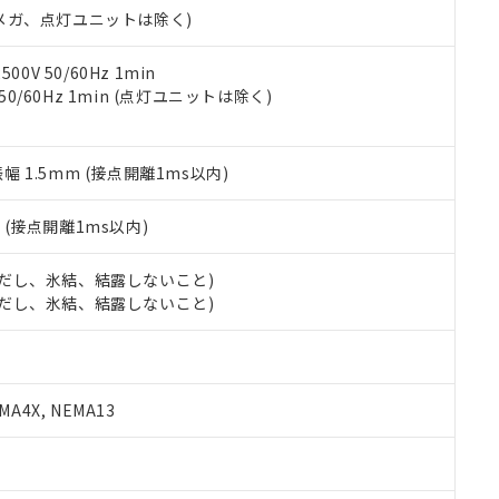
令のフタル酸エステル類４物質の対応では、対応完了までの期間は出
00Vメガ、点灯ユニットは除く)
備考欄に対応日を記載しておりました。
品への在庫切替を完了していることから、特段のことがない限り、20
0V 50/60Hz 1min
す。
 50/60Hz 1min (点灯ユニットは除く)
振幅 1.5mm (接点開離1ms以内)
2
(接点開離1ms以内)
 (ただし、氷結、結露しないこと)
 (ただし、氷結、結露しないこと)
A4X, NEMA13