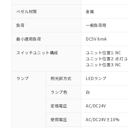
ベゼル材質
金属
負荷
一般負荷用
最小適用負荷
DC5V 6mA
スイッチユニット構成
ユニット位置1: NC
ユニット位置2: 点灯
ユニット位置3: NC
※1 対応状況
ランプ
照光部方式
LEDランプ
対応済み：EU
ランプ色
白
対応予定：EU R
対応予定なし：EU
定格電圧
AC/DC24V
調査・確認中：EU
ご利用条件
非該当品：ライセ
※1 中国RoHS
使用電圧
AC/DC24V±10%
仕入先様の事情に
があります。
以下の条件をお読