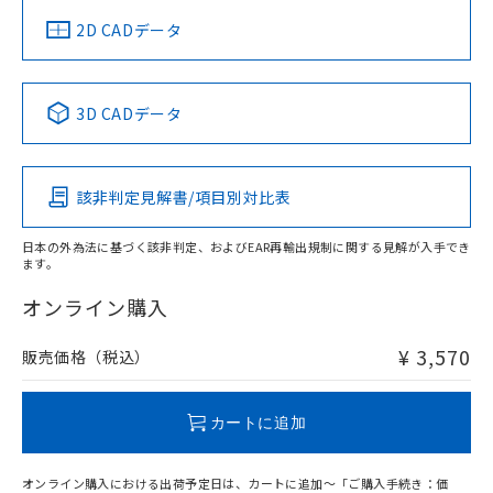
中国 RoHS
注意事項・凡例
2D CADデータ
中国 RoHS表
※1 ※2
3D CADデータ
Pb
Hg
Cd
Cr(VI)
該非判定見解書/項目別対比表
O
O
O
O
日本の外為法に基づく該非判定、およびEAR再輸出規制に関する見解が入手でき
ます。
"対応済み"や非含有の記載がされた商品であっても、流通
在庫等で未対応品が混在する可能性があります。
オンライン購入
非含有品が必要な際は、弊社営業部門もしくは販売店へお
問い合わせください。
¥ 3,570
販売価格（税込）
この製品のRoHS/REACH対応状況ページへ
カートに追加
オンライン購入における出荷予定日は、カートに追加～「ご購入手続き：価