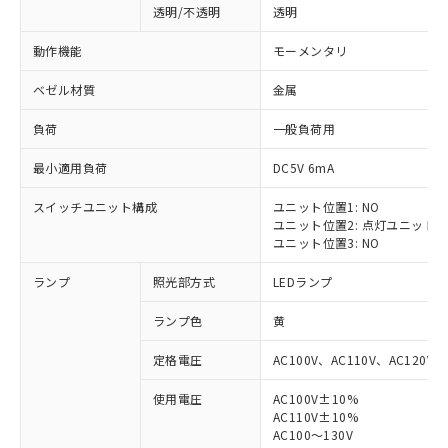
透明/不透明
透明
動作機能
モーメンタリ
ベゼル材質
金属
負荷
一般負荷用
最小適用負荷
DC5V 6mA
スイッチユニット構成
ユニット位置1: NO
ユニット位置2: 点灯ユニット
ユニット位置3: NO
ランプ
照光部方式
LEDランプ
ランプ色
黄
定格電圧
AC100V、AC110V、AC120V
使用電圧
AC100V±10%
※1 対応状況
AC110V±10%
AC100～130V