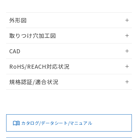
※当社の共同利用者とは、
"個人情報
51物質の非含有証明書（当社基準）
の共同利用に関して"
の「1.共同利
※本証明書は発行日時点で非含有を証明す
用者の範囲」に記載されている法人を
るもので、過去に遡って非含有を証明する
外形図
指します。
ものではありません。
情報更新：2026/05/21
また、RoHS指令のフタル酸エステル類４
取りつけ穴加工図
物質の対応では、対応完了までの期間は出
荷製品に未対応品が混在することから備考
情報更新：2026/05/21
CAD
欄に対応日を記載しておりました。
既に当社にて対応品への在庫切替を完了
ログイン/会員登録いただくと、CADデータをダウンロー
していることから、特段のことがない限
RoHS/REACH対応状況
ドすることができます。
り、2022年1月12日より割愛しておりま
す。
情報更新：2026/7/29
規格認証/適合状況
ログイン/会員登録
EU RoHS
注意事項・凡例
A22NL-MMM-TWA-P101-YDについての規格認証/適合状況に
ついては、「カスタマーサポートセンタ お客様相談室」また
は貴社担当オムロン営業員または販売店にお問い合わせくだ
対応状況
対応予定月
※1
※2
さい。
ダウンロードデータをご利用いただく前に、以下を必ずお読
みください。
カタログ/データシート/マニュアル
対応済み
ソフトウェアの使用条件
お問い合わせ