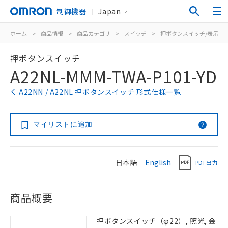
制御機器
Japan
ホーム
>
商品情報
>
商品カテゴリ
>
スイッチ
>
押ボタンスイッチ/表示灯
押ボタンスイッチ
A22NL-MMM-TWA-P101-YD
A22NN / A22NL 押ボタンスイッチ 形式仕様一覧
マイリストに追加
日本語
English
PDF出力
商品概要
押ボタンスイッチ（φ22）, 照光, 金