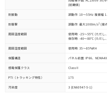
類(PBB) 1000ppm以下、ポリ臭化ジフェニルエーテル類
同極端子間: AC2500V 50/60
Cr(Ⅵ)(六価クロム) : 1000ppm、 PBBs(ポリ臭化ビフェ
とります。
了承ください。
(PBDE) 1000ppm以下、フタル酸ビス(2-エチルヘキシ
○
一定数以上の在庫あり
ニル類) : 1000ppm、 PBDEs(ポリ臭化ジフェニルエーテ
(初期値)
当社は規制貨物を破棄する場合は、完
ル) (DEHP)(別名：DOP) 1000ppm以下、フタル酸ブチ
正式な納期状況および標準価格はお客
ル類) : 1000ppm、
ルベンジル（BBP） 1000ppm以下、フタル酸ジブチル
全に破砕するなど、違法に輸出されな
DBP(フタル酸ジブチル) : 1000ppm、 DIBP(フタル酸ジ
様のお取引先、またはお客様担当のオ
耐振動
誤動作: 10～55Hz 複振幅 1.
（DBP） 1000ppm以下、フタル酸ジイソブチル
イソブチル) : 1000ppm、 BBP(フタル酸ブチルベンジ
△
一定数には満たないが在庫あり
いよう必要な手段を講じます。
ムロン制御機器販売店・当社販売員に
(DIBP) 1000ppm以下
ル) : 1000ppm、
当社は貴社製品を、核兵器、ミサイ
但し、RoHS指令で産業用監視および制御機器に対する
DEHP(フタル酸ビス(2-エチルヘキシル)) : 1000ppm
ご相談ください。
2
耐衝撃
誤動作: 最大1000m/s
(接点開
適用除外項目は除く。
ル、化学兵器、生物兵器またはその他
－
在庫なし(最新の在庫状況につ
オムロン制御機器販売店や当社販売拠
フタル酸エステル類の４物質については閾値を超える意
武器並びにこれらの製造装置等に一切
いては、お客様のお取引先、ま
周囲温度範囲
図的な使用がないことを確認しています。
使用時: -25～55℃ (ただし
点は「
販売ネットワーク
」をご確認
※2 環境保護使用期限
使用いたしません。
保存時: -40～80℃ (ただし
たはお客様担当のオムロン制御
ください。
当社は、貴社製品を第三者に販売する
機器販売店・当社販売員にご確
在庫状況および標準価格結果を当社の
※2 対応予定月
「ｅ」：有害物質（10物質）のすべてが基
周囲湿度範囲
使用時: 35～85%RH
場合は、上記1、2および3の内容を当
認ください)
事前の承諾なく第三者に漏洩または開
準値以下であることを示します。
該第三者に通知します。また当社は、
示しないようお願いします。
保護構造
パネル前面: IP66、NEMA4X, N
部品在庫の切り替え状況などにより、予定
「10」：通常の使用状況下において有害物
販売先および販売に係わる関係者が違
マイパーツ機能（部品リスト作成サー
空
受注生産機種、また在庫状況の
月が前後することがあります。
質が外部に漏えいし、環境に深刻な影響を
法に輸出するおそれがある場合は、取
ビス）をご利用いただくには、I-Web
白
情報を公開していない機種
感電保護クラス
Class II
及ぼさない年数を意味します。
り引きをいたしません。
メンバーズにご登録されている必要が
「－」：未確認です。当社販売部門へお問
あります。
PTI（トラッキング特性）
175
い合わせください。
お客様が当ウェブサイト上で当社にご
※3 非含有証明書ダウンロード
登録された部品リストについて、当社
汚染度
3 (EN60947-5-1)
および当社の共同利用者が、当社の製
下記の非含有証明書をダウンロードするこ
品・サービスに関するお客様との取
とができます。
合意する
キャンセル
引・商談に必要な範囲で利用すること
をご了承ください。
EU RoHS指令（10物質）の非含有証明書