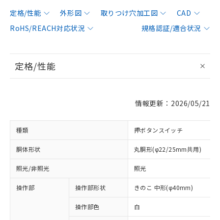
定格/性能
外形図
取りつけ穴加工図
CAD
RoHS/REACH対応状況
規格認証/適合状況
定格/性能
情報更新：2026/05/21
種類
押ボタンスイッチ
胴体形状
丸胴形(φ22/25mm共用)
照光/非照光
照光
操作部
操作部形状
きのこ 中形(φ40mm)
操作部色
白