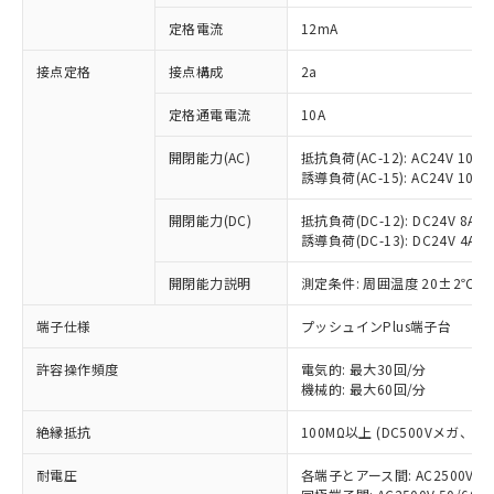
対応済み：EU RoHS指令（10物質）の
定格電流
12mA
非含有に対応した製品が提供可能な商品で
す。
接点定格
接点構成
2a
対応予定：EU RoHS指令（10物質）の非含
ご利用条件
有に対応した製品に切り替える予定のある
定格通電電流
10A
商品です。
対応予定なし：EU RoHS指令（10物質）の
開閉能力(AC)
抵抗負荷(AC-12): AC24V 10A/A
以下の条件をお読みいただき、同意のうえ
非含有に非対応の商品で、対応品を出す予
誘導負荷(AC-15): AC24V 10A/AC
ご利用ください。
定はありません。
調査・確認中：EU RoHS指令（10物質）の
開閉能力(DC)
抵抗負荷(DC-12): DC24V 8A/DC
本サービスは、当社制御機器事業取扱
※1 中国RoHS○×表
誘導負荷(DC-13): DC24V 4A/DC
非含有の対応状況を調査中または確認中の
商品の当社在庫状況および標準価格
商品です。
(税抜)を提供させていただくもので
開閉能力説明
測定条件: 周囲温度 20±2℃、
「○」：最大均質材料含有率が中国RoHSの
非該当品：ライセンス料など無形物で、有
す。
基準値以下であることを示します。
害物質有無と関係のない商品です。
当社制御機器事業取扱商品の中には、
端子仕様
プッシュインPlus端子台
「×」：最大均質材料含有率が中国RoHSの
仕入先様の事情により、非含有部品として
本サービスの対象外となる商品もある
基準値を超えていることを示します。
いたものが、含有品と判明した場合などや
当社は、これら貴社製品のうち、外国
ことをご了承ください。
許容操作頻度
電気的: 最大30回/分
「－」：未確認です。当社販売部門へお問
むを得ず変更することがあります。
為替および外国貿易法に定める商品
機械的: 最大60回/分
在庫状況および標準価格照会結果は、
い合わせください。
（以下｢規制貨物等」という）を輸出
記載している更新日時点での社内デー
*EU RoHS指令（10物質）：
または国外への提供する場合は、日本
絶縁抵抗
100MΩ以上 (DC500Vメガ、
記
タに基づき作成されるものであり、閲
説明
鉛(Pb) 1000ppm以下、 水銀(Hg) 1000ppm以下、 カド
*中国RoHS10物質の基準値 (GB/T26572)：
国政府の輸出許可(または役務取引許
号
覧された時点での実際の在庫および標
ミウム(Cd) 100ppm以下、
Pb(鉛) :1000ppm、 Hg(水銀) : 1000ppm、 Cd(カドミウ
耐電圧
各端子とアース間: AC2500V 50/
可)を取得するなどの必要な手続きを
六価クロム(Cr(Ⅵ)) 1000ppm以下、ポリ臭化ビフェニル
ム) : 100ppm、
準価格とは異なる場合があることをご