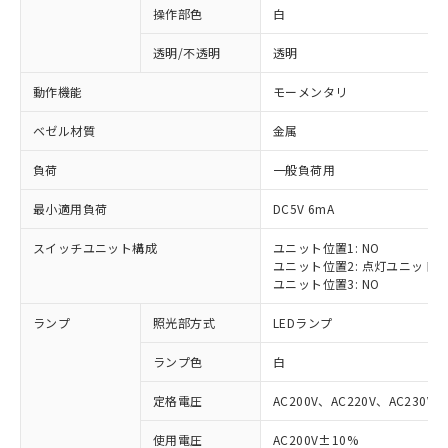
操作部色
白
透明/不透明
透明
動作機能
モーメンタリ
ベゼル材質
金属
負荷
一般負荷用
最小適用負荷
DC5V 6mA
スイッチユニット構成
ユニット位置1: NO
ユニット位置2: 点灯ユニット
ユニット位置3: NO
ランプ
照光部方式
LEDランプ
ランプ色
白
定格電圧
AC200V、AC220V、AC230V、
使用電圧
AC200V±10%
※1 対応状況