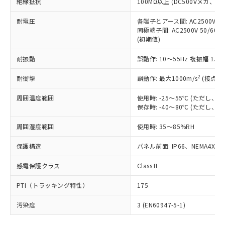
号
覧された時点での実際の在庫および標
絶縁抵抗
100MΩ以上 (DC500Vメガ、
Pb(鉛) :1000ppm、 Hg(水銀) : 1000ppm、 Cd(カドミウ
可)を取得するなどの必要な手続きを
六価クロム(Cr(Ⅵ)) 1000ppm以下、ポリ臭化ビフェニル
ム) : 100ppm、
準価格とは異なる場合があることをご
類(PBB) 1000ppm以下、ポリ臭化ジフェニルエーテル類
Cr(Ⅵ)(六価クロム) : 1000ppm、 PBBs(ポリ臭化ビフェ
とります。
了承ください。
耐電圧
各端子とアース間: AC2500V 50/
(PBDE) 1000ppm以下、フタル酸ビス(2-エチルヘキシ
○
一定数以上の在庫あり
ニル類) : 1000ppm、 PBDEs(ポリ臭化ジフェニルエーテ
当社は規制貨物を破棄する場合は、完
同極端子間: AC2500V 50/60
ル) (DEHP)(別名：DOP) 1000ppm以下、フタル酸ブチ
正式な納期状況および標準価格はお客
ル類) : 1000ppm、
ルベンジル（BBP） 1000ppm以下、フタル酸ジブチル
全に破砕するなど、違法に輸出されな
(初期値)
DBP(フタル酸ジブチル) : 1000ppm、 DIBP(フタル酸ジ
様のお取引先、またはお客様担当のオ
（DBP） 1000ppm以下、フタル酸ジイソブチル
イソブチル) : 1000ppm、 BBP(フタル酸ブチルベンジ
△
一定数には満たないが在庫あり
いよう必要な手段を講じます。
ムロン制御機器販売店・当社販売員に
(DIBP) 1000ppm以下
ル) : 1000ppm、
耐振動
誤動作: 10～55Hz 複振幅 1.
当社は貴社製品を、核兵器、ミサイ
但し、RoHS指令で産業用監視および制御機器に対する
DEHP(フタル酸ビス(2-エチルヘキシル)) : 1000ppm
ご相談ください。
適用除外項目は除く。
ル、化学兵器、生物兵器またはその他
－
在庫なし(最新の在庫状況につ
オムロン制御機器販売店や当社販売拠
フタル酸エステル類の４物質については閾値を超える意
2
耐衝撃
誤動作: 最大1000m/s
(接点開
武器並びにこれらの製造装置等に一切
いては、お客様のお取引先、ま
図的な使用がないことを確認しています。
点は「
販売ネットワーク
」をご確認
※2 環境保護使用期限
使用いたしません。
たはお客様担当のオムロン制御
ください。
周囲温度範囲
使用時: -25～55℃ (ただし
当社は、貴社製品を第三者に販売する
機器販売店・当社販売員にご確
在庫状況および標準価格結果を当社の
保存時: -40～80℃ (ただし
※2 対応予定月
「ｅ」：有害物質（10物質）のすべてが基
場合は、上記1、2および3の内容を当
認ください)
事前の承諾なく第三者に漏洩または開
準値以下であることを示します。
該第三者に通知します。また当社は、
示しないようお願いします。
周囲湿度範囲
使用時: 35～85%RH
部品在庫の切り替え状況などにより、予定
「10」：通常の使用状況下において有害物
販売先および販売に係わる関係者が違
マイパーツ機能（部品リスト作成サー
空
受注生産機種、また在庫状況の
月が前後することがあります。
質が外部に漏えいし、環境に深刻な影響を
法に輸出するおそれがある場合は、取
保護構造
パネル前面: IP66、NEMA4X, N
ビス）をご利用いただくには、I-Web
白
情報を公開していない機種
及ぼさない年数を意味します。
り引きをいたしません。
メンバーズにご登録されている必要が
「－」：未確認です。当社販売部門へお問
感電保護クラス
Class II
あります。
い合わせください。
お客様が当ウェブサイト上で当社にご
※3 非含有証明書ダウンロード
PTI（トラッキング特性）
175
登録された部品リストについて、当社
および当社の共同利用者が、当社の製
汚染度
3 (EN60947-5-1)
下記の非含有証明書をダウンロードするこ
品・サービスに関するお客様との取
とができます。
合意する
キャンセル
引・商談に必要な範囲で利用すること