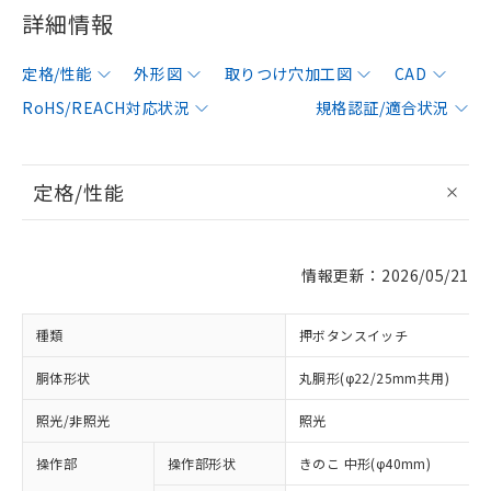
詳細情報
定格/性能
外形図
取りつけ穴加工図
CAD
RoHS/REACH対応状況
規格認証/適合状況
定格/性能
情報更新：2026/05/21
種類
押ボタンスイッチ
胴体形状
丸胴形(φ22/25mm共用)
照光/非照光
照光
操作部
操作部形状
きのこ 中形(φ40mm)