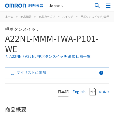
制御機器
Japan
ホーム
>
商品情報
>
商品カテゴリ
>
スイッチ
>
押ボタンスイッチ/表示灯
押ボタンスイッチ
A22NL-MMM-TWA-P101-
WE
A22NN / A22NL 押ボタンスイッチ 形式仕様一覧
マイリストに追加
日本語
English
PDF出力
商品概要