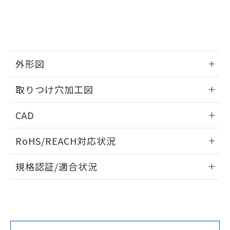
をご了承ください。
EU RoHS指令（10物質）の非含有証明書
※当社の共同利用者とは、
"個人情報
51物質の非含有証明書（当社基準）
の共同利用に関して"
の「1.共同利
※本証明書は発行日時点で非含有を証明す
用者の範囲」に記載されている法人を
るもので、過去に遡って非含有を証明する
指します。
ものではありません。
外形図
また、RoHS指令のフタル酸エステル類４
物質の対応では、対応完了までの期間は出
情報更新：2026/05/21
取りつけ穴加工図
荷製品に未対応品が混在することから備考
欄に対応日を記載しておりました。
情報更新：2026/05/21
既に当社にて対応品への在庫切替を完了
CAD
していることから、特段のことがない限
り、2022年1月12日より割愛しておりま
ログイン/会員登録いただくと、CADデータをダウンロー
RoHS/REACH対応状況
す。
ドすることができます。
情報更新：2026/7/29
規格認証/適合状況
ログイン/会員登録
EU RoHS
注意事項・凡例
A22NL-MMM-TWA-P101-WEについての規格認証/適合状況に
ついては、「カスタマーサポートセンタ お客様相談室」また
は貴社担当オムロン営業員または販売店にお問い合わせくだ
対応状況
対応予定月
※1
※2
さい。
ダウンロードデータをご利用いただく前に、以下を必ずお読