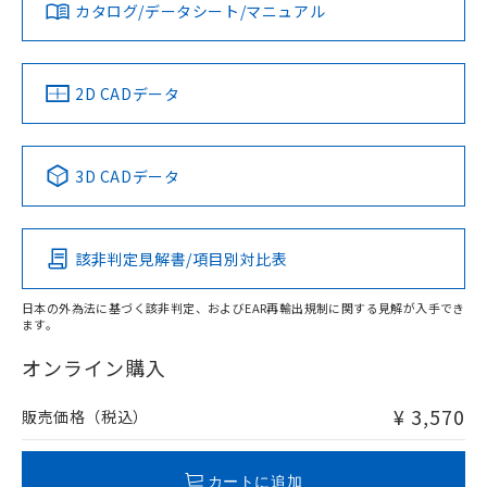
みください。
カタログ/データシート/マニュアル
対応済み
ソフトウェアの使用条件
お問い合わせ
中国 RoHS
注意事項・凡例
2D CADデータ
中国 RoHS表
※1 ※2
3D CADデータ
Pb
Hg
Cd
Cr(VI)
該非判定見解書/項目別対比表
O
O
O
O
日本の外為法に基づく該非判定、およびEAR再輸出規制に関する見解が入手でき
ます。
"対応済み"や非含有の記載がされた商品であっても、流通
在庫等で未対応品が混在する可能性があります。
オンライン購入
非含有品が必要な際は、弊社営業部門もしくは販売店へお
問い合わせください。
¥ 3,570
販売価格（税込）
この製品のRoHS/REACH対応状況ページへ
カートに追加