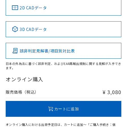
中国 RoHS
注意事項・凡例
2D CADデータ
中国 RoHS表
※1 ※2
3D CADデータ
Pb
Hg
Cd
Cr(VI)
該非判定見解書/項目別対比表
O
O
O
O
日本の外為法に基づく該非判定、およびEAR再輸出規制に関する見解が入手でき
ます。
"対応済み"や非含有の記載がされた商品であっても、流通
在庫等で未対応品が混在する可能性があります。
オンライン購入
非含有品が必要な際は、弊社営業部門もしくは販売店へお
問い合わせください。
¥ 3,080
販売価格（税込）
この製品のRoHS/REACH対応状況ページへ
カートに追加
オンライン購入における出荷予定日は、カートに追加～「ご購入手続き：価