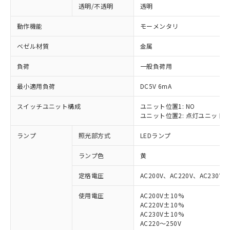
透明/不透明
透明
動作機能
モーメンタリ
ベゼル材質
金属
負荷
一般負荷用
最小適用負荷
DC5V 6mA
スイッチユニット構成
ユニット位置1: NO
ユニット位置2: 点灯ユニット
ランプ
照光部方式
LEDランプ
ランプ色
黄
定格電圧
AC200V、AC220V、AC230V、
使用電圧
AC200V±10%
AC220V±10%
※1 対応状況
AC230V±10%
AC220～250V