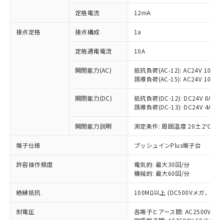
対応済み：EU RoHS指令（10物質）の
定格電流
12mA
非含有に対応した製品が提供可能な商品で
す。
接点定格
接点構成
1a
対応予定：EU RoHS指令（10物質）の非含
ご利用条件
有に対応した製品に切り替える予定のある
定格通電電流
10A
商品です。
対応予定なし：EU RoHS指令（10物質）の
開閉能力(AC)
抵抗負荷(AC-12): AC24V 10A/A
以下の条件をお読みいただき、同意のうえ
非含有に非対応の商品で、対応品を出す予
誘導負荷(AC-15): AC24V 10A/AC
ご利用ください。
定はありません。
調査・確認中：EU RoHS指令（10物質）の
開閉能力(DC)
抵抗負荷(DC-12): DC24V 8A/DC
本サービスは、当社制御機器事業取扱
※1 中国RoHS○×表
誘導負荷(DC-13): DC24V 4A/DC
非含有の対応状況を調査中または確認中の
商品の当社在庫状況および標準価格
商品です。
(税抜)を提供させていただくもので
開閉能力説明
測定条件: 周囲温度 20±2℃、
「○」：最大均質材料含有率が中国RoHSの
非該当品：ライセンス料など無形物で、有
す。
基準値以下であることを示します。
害物質有無と関係のない商品です。
当社制御機器事業取扱商品の中には、
端子仕様
プッシュインPlus端子台
「×」：最大均質材料含有率が中国RoHSの
仕入先様の事情により、非含有部品として
本サービスの対象外となる商品もある
基準値を超えていることを示します。
いたものが、含有品と判明した場合などや
当社は、これら貴社製品のうち、外国
ことをご了承ください。
許容操作頻度
電気的: 最大30回/分
「－」：未確認です。当社販売部門へお問
むを得ず変更することがあります。
為替および外国貿易法に定める商品
機械的: 最大60回/分
在庫状況および標準価格照会結果は、
い合わせください。
（以下｢規制貨物等」という）を輸出
記載している更新日時点での社内デー
*EU RoHS指令（10物質）：
または国外への提供する場合は、日本
絶縁抵抗
100MΩ以上 (DC500Vメガ、
記
タに基づき作成されるものであり、閲
説明
鉛(Pb) 1000ppm以下、 水銀(Hg) 1000ppm以下、 カド
*中国RoHS10物質の基準値 (GB/T26572)：
国政府の輸出許可(または役務取引許
号
覧された時点での実際の在庫および標
ミウム(Cd) 100ppm以下、
Pb(鉛) :1000ppm、 Hg(水銀) : 1000ppm、 Cd(カドミウ
耐電圧
各端子とアース間: AC2500V 50/
可)を取得するなどの必要な手続きを
六価クロム(Cr(Ⅵ)) 1000ppm以下、ポリ臭化ビフェニル
ム) : 100ppm、
準価格とは異なる場合があることをご