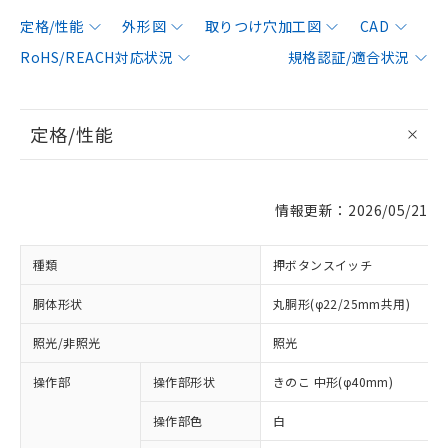
定格/性能
外形図
取りつけ穴加工図
CAD
RoHS/REACH対応状況
規格認証/適合状況
定格/性能
情報更新：2026/05/21
種類
押ボタンスイッチ
胴体形状
丸胴形(φ22/25mm共用)
照光/非照光
照光
操作部
操作部形状
きのこ 中形(φ40mm)
操作部色
白