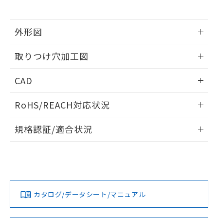
※当社の共同利用者とは、
"個人情報
51物質の非含有証明書（当社基準）
の共同利用に関して"
の「1.共同利
※本証明書は発行日時点で非含有を証明す
用者の範囲」に記載されている法人を
るもので、過去に遡って非含有を証明する
外形図
指します。
ものではありません。
情報更新：2026/05/21
また、RoHS指令のフタル酸エステル類４
取りつけ穴加工図
物質の対応では、対応完了までの期間は出
荷製品に未対応品が混在することから備考
情報更新：2026/05/21
CAD
欄に対応日を記載しておりました。
既に当社にて対応品への在庫切替を完了
ログイン/会員登録いただくと、CADデータをダウンロー
していることから、特段のことがない限
RoHS/REACH対応状況
ドすることができます。
り、2022年1月12日より割愛しておりま
す。
情報更新：2026/7/29
規格認証/適合状況
ログイン/会員登録
EU RoHS
注意事項・凡例
A22NL-MMM-TWA-P100-YEについての規格認証/適合状況に
ついては、「カスタマーサポートセンタ お客様相談室」また
は貴社担当オムロン営業員または販売店にお問い合わせくだ
対応状況
対応予定月
※1
※2
さい。
ダウンロードデータをご利用いただく前に、以下を必ずお読
みください。
カタログ/データシート/マニュアル
対応済み
ソフトウェアの使用条件
お問い合わせ