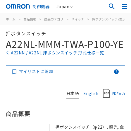
制御機器
Japan
ホーム
>
商品情報
>
商品カテゴリ
>
スイッチ
>
押ボタンスイッチ/表示灯
押ボタンスイッチ
A22NL-MMM-TWA-P100-YE
A22NN / A22NL 押ボタンスイッチ 形式仕様一覧
マイリストに追加
日本語
English
PDF出力
商品概要
押ボタンスイッチ（φ22）, 照光, 金