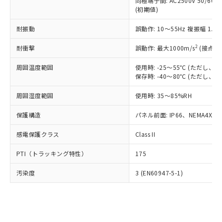
類(PBB) 1000ppm以下、ポリ臭化ジフェニルエーテル類
同極端子間: AC2500V 50/60
Cr(Ⅵ)(六価クロム) : 1000ppm、 PBBs(ポリ臭化ビフェ
とります。
了承ください。
(PBDE) 1000ppm以下、フタル酸ビス(2-エチルヘキシ
○
一定数以上の在庫あり
ニル類) : 1000ppm、 PBDEs(ポリ臭化ジフェニルエーテ
(初期値)
当社は規制貨物を破棄する場合は、完
ル) (DEHP)(別名：DOP) 1000ppm以下、フタル酸ブチ
正式な納期状況および標準価格はお客
ル類) : 1000ppm、
ルベンジル（BBP） 1000ppm以下、フタル酸ジブチル
全に破砕するなど、違法に輸出されな
DBP(フタル酸ジブチル) : 1000ppm、 DIBP(フタル酸ジ
様のお取引先、またはお客様担当のオ
耐振動
誤動作: 10～55Hz 複振幅 1.
（DBP） 1000ppm以下、フタル酸ジイソブチル
イソブチル) : 1000ppm、 BBP(フタル酸ブチルベンジ
△
一定数には満たないが在庫あり
いよう必要な手段を講じます。
ムロン制御機器販売店・当社販売員に
(DIBP) 1000ppm以下
ル) : 1000ppm、
当社は貴社製品を、核兵器、ミサイ
但し、RoHS指令で産業用監視および制御機器に対する
DEHP(フタル酸ビス(2-エチルヘキシル)) : 1000ppm
ご相談ください。
2
耐衝撃
誤動作: 最大1000m/s
(接点開
適用除外項目は除く。
ル、化学兵器、生物兵器またはその他
－
在庫なし(最新の在庫状況につ
オムロン制御機器販売店や当社販売拠
フタル酸エステル類の４物質については閾値を超える意
武器並びにこれらの製造装置等に一切
いては、お客様のお取引先、ま
周囲温度範囲
図的な使用がないことを確認しています。
使用時: -25～55℃ (ただし
点は「
販売ネットワーク
」をご確認
※2 環境保護使用期限
使用いたしません。
保存時: -40～80℃ (ただし
たはお客様担当のオムロン制御
ください。
当社は、貴社製品を第三者に販売する
機器販売店・当社販売員にご確
在庫状況および標準価格結果を当社の
※2 対応予定月
「ｅ」：有害物質（10物質）のすべてが基
周囲湿度範囲
使用時: 35～85%RH
場合は、上記1、2および3の内容を当
認ください)
事前の承諾なく第三者に漏洩または開
準値以下であることを示します。
該第三者に通知します。また当社は、
示しないようお願いします。
保護構造
パネル前面: IP66、NEMA4X, N
部品在庫の切り替え状況などにより、予定
「10」：通常の使用状況下において有害物
販売先および販売に係わる関係者が違
マイパーツ機能（部品リスト作成サー
空
受注生産機種、また在庫状況の
月が前後することがあります。
質が外部に漏えいし、環境に深刻な影響を
法に輸出するおそれがある場合は、取
ビス）をご利用いただくには、I-Web
白
情報を公開していない機種
感電保護クラス
Class II
及ぼさない年数を意味します。
り引きをいたしません。
メンバーズにご登録されている必要が
「－」：未確認です。当社販売部門へお問
あります。
PTI（トラッキング特性）
175
い合わせください。
お客様が当ウェブサイト上で当社にご
※3 非含有証明書ダウンロード
登録された部品リストについて、当社
汚染度
3 (EN60947-5-1)
および当社の共同利用者が、当社の製
下記の非含有証明書をダウンロードするこ
品・サービスに関するお客様との取
とができます。
合意する
キャンセル
引・商談に必要な範囲で利用すること
をご了承ください。
EU RoHS指令（10物質）の非含有証明書