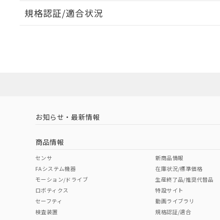
規格認証/適合状況
EU RoHS
注意事項・凡例
A22NL-MMM-TWA-P100-YDについての規格認証/適
営業員または販売店にお問い合わせください。
ダウンロードデータをご利用いただく前に、以下を必ずお読
対応状況
対応予定月
※1
※2
ソフトウェアの使用条件
対応済み
お知らせ・最新情報
中国 RoHS
注意事項・凡例
商品情報
中国 RoHS表
※1 ※2
センサ
新商品情報
FAシステム機器
在庫状況/標準価格
Pb
Hg
Cd
Cr(V
モーション/ドライブ
生産終了品/推奨代替品
ロボティクス
特設サイト
セーフティ
動画ライブラリ
検査装置
規格認証/適合
O
O
O
O