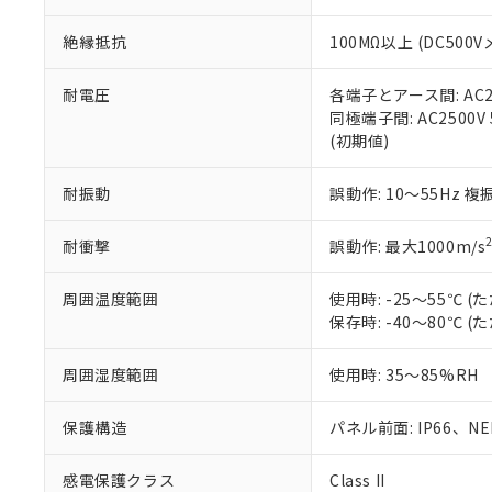
※本証明書は発行
また、RoHS指
絶縁抵抗
100MΩ以上 (DC5
混在することから
既に当社にて対応
り割愛しておりま
耐電圧
各端子とアース間: AC250
同極端子間: AC2500V
(初期値)
耐振動
誤動作: 10～55Hz 複
耐衝撃
誤動作: 最大1000m/s
周囲温度範囲
使用時: -25～55℃
保存時: -40～80℃
周囲湿度範囲
使用時: 35～85%RH
保護構造
パネル前面: IP66、NEM
感電保護クラス
Class II