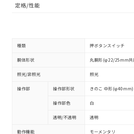
定格/性能
種類
押ボタンスイッチ
胴体形状
丸胴形(φ22/25mm共
照光/非照光
照光
操作部
操作部形状
きのこ 中形(φ40mm)
操作部色
白
透明/不透明
透明
動作機能
モーメンタリ