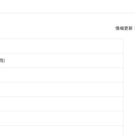
情報更新：2
用)