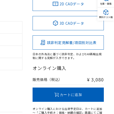
2D CADデータ
在庫・価格
無料テスト機
3D CADデータ
該非判定見解書/項目別対比表
日本の外為法に基づく該非判定、およびEAR再輸出規
制に関する見解が入手できます。
オンライン購入
¥ 3,080
販売価格（税込）
カートに追加
オンライン購入における出荷予定日は、カートに追加
～「ご購入手続き：価格・納期の確認」画面にてご確