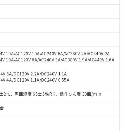
みいただき、同意のうえご利用ください。
材料含有率が中国RoHSの基準値以下であることを示します。
材料含有率が中国RoHSの基準値を超えていることを示します。
、当社制御機器事業取扱商品の当社在庫状況および標準価格(税抜)
ら貴社製品のうち、外国為替および外国貿易法に定める商品（以下｢
質）：
す。当社販売部門へお問い合わせください。
 水銀(Hg) 1000ppm以下、 カドミウム(Cd) 100ppm以下、
たは国外への提供する場合は、日本国政府の輸出許可(または役務取
000ppm以下、ポリ臭化ビフェニル類(PBB) 1000ppm以下、ポリ臭化ジフェニルエーテル類(P
事業取扱商品の中には、本サービスの対象外となる商品もあること
手続きをとります。
キシル) (DEHP)(別名：DOP) 1000ppm以下、フタル酸ブチルベンジル（BBP） 100
(GB/T26572)：
以下、フタル酸ジイソブチル (DIBP) 1000ppm以下
び標準価格照会結果は、記載している更新日時点での社内データに
物を破棄する場合は、完全に破砕するなど、違法に輸出されないよ
(水銀) : 1000ppm、 Cd(カドミウム) : 100ppm、
業用監視および制御機器に対する適用除外項目は除く。
覧された時点での実際の在庫および標準価格とは異なる場合がある
1000ppm、 PBBs(ポリ臭化ビフェニル類) : 1000ppm、 PBDEs(ポリ臭化ジフェニルエーテル類
物質については閾値を超える意図的な使用がないことを確認しています。
上の在庫あり
 1000ppm、 DIBP(フタル酸ジイソブチル) : 1000ppm、 BBP(フタル酸ブチルベンジル) :
品を、核兵器、ミサイル、化学兵器、生物兵器またはその他武器並
チルヘキシル)) : 1000ppm
況および標準価格はお客様のお取引先、またはお客様担当のオムロ
用いたしません。
V 10A/AC120V 10A/AC240V 6A/AC380V 2A/AC440V 2A
ご相談ください。
は満たないが在庫あり
製品を第三者に販売する場合は、上記1、2および3の内容を当該第
 10A/AC120V 6A/AC240V 3A/AC380V 1.9A/AC440V 1.6A
機器販売店や当社販売拠点は「
販売ネットワーク
」をご確認くだ
販売先および販売に係わる関係者が違法に輸出するおそれがある場
用期限
び標準価格結果を当社の事前の承諾なく第三者に漏洩または開示し
え状況などにより、予定月が前後することがあります。
(最新の在庫状況については、お客様のお取引先、またはお客様担当
V 8A/DC120V 2.2A/DC240V 1.1A
（10物質）のすべてが基準値以下であることを示します。
店・当社販売員にご確認ください)
V 4A/DC120V 1.1A/DC240V 0.55A
能（部品リスト作成サービス）をご利用いただくには、I-Webメン
使用状況下において有害物質が外部に漏えいし、環境に深刻な影響を
あります。
機種、また在庫状況の情報を公開していない機種
ェブサイト上で当社にご登録された部品リストについて、当社およ
0±2℃、周囲湿度 65±5%RH、操作ひん度 30回/min
書ダウンロード
す。当社販売部門へお問い合わせください。
品・サービスに関するお客様との取引・商談に必要な範囲で利用す
合意する
キャンセル
書をダウンロードすることができます。
子台
利用者とは、
"個人情報の共同利用に関して"
の「1.共同利用者の
します。
10物質）の非含有証明書
明書（当社基準）