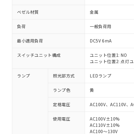
ベゼル材質
金属
負荷
一般負荷用
最小適用負荷
DC5V 6mA
スイッチユニット構成
ユニット位置1: NO
ユニット位置2: 点灯
ランプ
照光部方式
LEDランプ
※1 対応状況
ランプ色
黄
対応済み：EU
対応予定：EU R
定格電圧
AC100V、AC110V、A
対応予定なし：EU
調査・確認中：EU
ご利用条件
使用電圧
AC100V±10%
非該当品：ライセ
AC110V±10%
※1 中国RoHS
仕入先様の事情に
AC100～130V