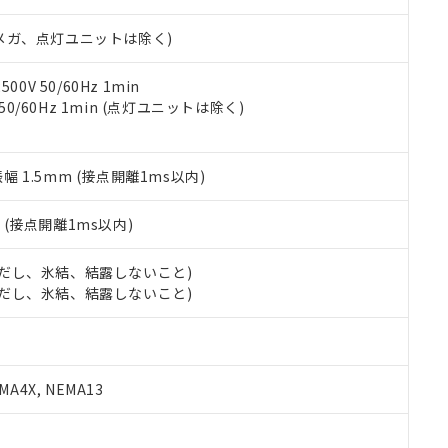
日時点で非含有を証明するもので、過去に遡って非含有を証明するも
令のフタル酸エステル類４物質の対応では、対応完了までの期間は出
00Vメガ、点灯ユニットは除く)
備考欄に対応日を記載しておりました。
品への在庫切替を完了していることから、特段のことがない限り、20
す。
0V 50/60Hz 1min
 50/60Hz 1min (点灯ユニットは除く)
振幅 1.5mm (接点開離1ms以内)
2
(接点開離1ms以内)
 (ただし、氷結、結露しないこと)
 (ただし、氷結、結露しないこと)
A4X, NEMA13