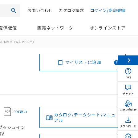
お問い合わせ
カタログ請求
ログイン/新規登録
検索
提供価値
販売ネットワーク
オンラインストア
NL-MMM-TWA-P100-YD
マイリストに追加
FAQ
チャット
お問い合わせ
PDF出力
カタログ/データシート/マニュ
アル
, プッシュイン
ダウンロード
0V