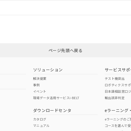
情報更新：
ログイン/会員登録
合状況については、「カスタマーサポートセンタ お客様相談室」または貴社
みください。
非含有証明書
※3
ページ先頭へ戻る
ダウンロードはこちら
ソリューション
サービスサポ
解決提案
テスト機貸出
事例
ロボティクスサ
イベント
日本語相談窓口
現場データ活用サービスi-BELT
輸出該非判定
I)
PBBs
PBDEs
DBP
ダウンロードセンタ
eラーニング
カタログ
eラーニングのご
マニュアル
コースを選んで受
O
O
O