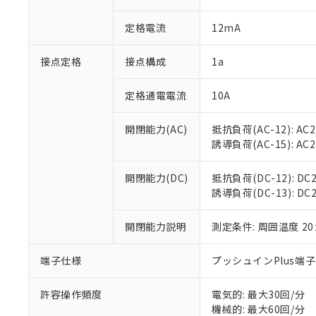
があります。
以下の条件をお読
「○」：最大均質
定格電流
12mA
「×」：最大均質
本サービスは
当社は、これ
*EU RoHS指令（10物
「－」：未確認で
鉛(Pb) 1000ppm以下、
くものです。
う）を輸出ま
記
説明
六価クロム(Cr(Ⅵ)) 1
接点定格
接点構成
1a
当社制御機器
などの必要な
フタル酸ビス(2-エチルヘ
号
*中国RoHS10物質の基準値 
ル（DBP） 1000ppm
在庫状況およ
当社は規制貨
Pb(鉛) :1000ppm、 Hg
但し、RoHS指令で産
のであり、閲
ます。
定格通電電流
10A
Cr(Ⅵ)(六価クロム) : 
フタル酸エステル類の４
○
一定数以
DBP(フタル酸ジブチル) :
い。
当社は貴社製
DEHP(フタル酸ビス(2-エ
正式な納期状
置等に一切使
開閉能力(AC)
抵抗負荷(AC-12): AC24
当社販売員に
※2 対応予定月
△
一定数に
当社は、貴社
誘導負荷(AC-15): AC24V
オムロン制御
また当社は、
※2 環境保護使
在庫状況およ
部品在庫の切り替
たしません。
－
在庫なし
開閉能力(DC)
抵抗負荷(DC-12): DC24
す。
「ｅ」：有害物質
機器販売
誘導負荷(DC-13): DC24
マイパーツ機
「10」：通常の
ている必要が
味します。
空
受注生産
お客様が当ウ
開閉能力説明
測定条件: 周囲温度 2
※3 非含有証明
「－」：未確認で
白
が、当社の製
さい。
下記の非含有証明
端子仕様
プッシュインPlus端
※当社の共同
いる法人を指
EU RoHS指令（
許容操作頻度
電気的: 最大30回/分
51物質の非含有証
機械的: 最大60回/分