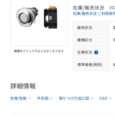
在庫/販売状況
20
在庫/販売状況 ご利用条
販売状況
機種区分
画像をクリックすると大きくなります
在庫状況
標準価格(税別)
詳細情報
定格/性能
外形図
取りつけ穴加工図
CAD