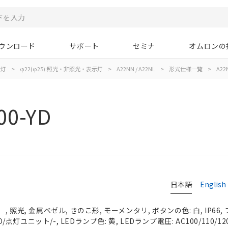
ウンロード
サポート
セミナ
オムロンの
示灯
>
φ22(φ25):照光・非照光・表示灯
>
A22NN / A22NL
>
形式仕様一覧
>
A22
00-YD
日本語
English
 照光, 金属ベゼル, きのこ形, モーメンタリ, ボタンの色: 白, IP66
O/点灯ユニット/-, LEDランプ色: 黄, LEDランプ電圧: AC100/110/12