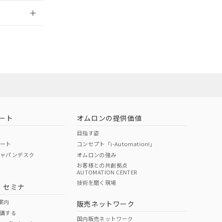
2026/7/29
担当オムロン
お問い合わせ
ート
オムロンの提供価値
目指す姿
ポート
コンセプト「i-Automation!」
ジャパンデスク
オムロンの強み
お客様との共創拠点
AUTOMATION CENTER
DIBP
BBP
DEHP
環境保護
技術を磨く現場
・セミナ
使用期限
案内
販売ネットワーク
講する
O
O
O
e
国内販売ネットワーク