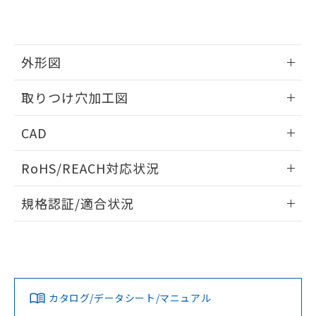
EU RoHS指令（10物質）の非含有証明書
※当社の共同利用者とは、
"個人情報
51物質の非含有証明書（当社基準）
の共同利用に関して"
の「1.共同利
※本証明書は発行日時点で非含有を証明す
用者の範囲」に記載されている法人を
るもので、過去に遡って非含有を証明する
指します。
外形図
ものではありません。
また、RoHS指令のフタル酸エステル類４
情報更新：2026/05/21
取りつけ穴加工図
物質の対応では、対応完了までの期間は出
荷製品に未対応品が混在することから備考
情報更新：2026/05/21
欄に対応日を記載しておりました。
CAD
既に当社にて対応品への在庫切替を完了
していることから、特段のことがない限
ログイン/会員登録いただくと、CADデータをダウンロー
RoHS/REACH対応状況
り、2022年1月12日より割愛しておりま
ドすることができます。
す。
情報更新：2026/7/29
規格認証/適合状況
ログイン/会員登録
EU RoHS
注意事項・凡例
A22NL-MMM-TWA-P100-WDについての規格認証/適合状況に
ついては、「カスタマーサポートセンタ お客様相談室」また
は貴社担当オムロン営業員または販売店にお問い合わせくだ
対応状況
対応予定月
※1
※2
さい。
ダウンロードデータをご利用いただく前に、以下を必ずお読
みください。
カタログ/データシート/マニュアル
対応済み
ソフトウェアの使用条件
お問い合わせ