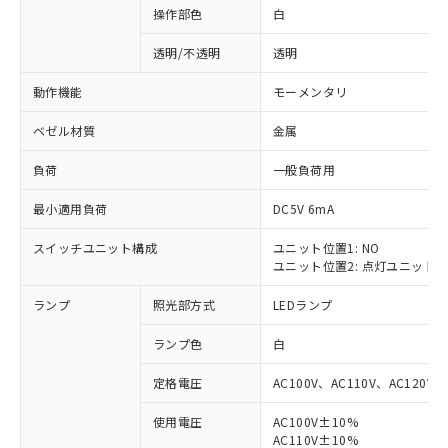
操作部色
白
透明/不透明
透明
動作機能
モーメンタリ
ベゼル材質
金属
負荷
一般負荷用
最小適用負荷
DC5V 6mA
スイッチユニット構成
ユニット位置1: NO
ユニット位置2: 点灯ユニット
ランプ
照光部方式
LEDランプ
ランプ色
白
定格電圧
AC100V、AC110V、AC120V
使用電圧
AC100V±10%
※1 対応状況
AC110V±10%