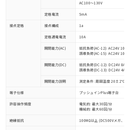
AC100～130V
対応済み：EU RoHS指令（10物質）の
非含有に対応した製品が提供可能な商品で
定格電流
5mA
す。
対応予定：EU RoHS指令（10物質）の非含
接点定格
接点構成
1a
ご利用条件
有に対応した製品に切り替える予定のある
商品です。
定格通電電流
10A
対応予定なし：EU RoHS指令（10物質）の
以下の条件をお読みいただき、同意のうえ
開閉能力(AC)
抵抗負荷(AC-12): AC24V 10A/A
非含有に非対応の商品で、対応品を出す予
ご利用ください。
誘導負荷(AC-15): AC24V 10A/AC
定はありません。
調査・確認中：EU RoHS指令（10物質）の
本サービスは、当社制御機器事業取扱
開閉能力(DC)
抵抗負荷(DC-12): DC24V 8A/DC
※1 中国RoHS○×表
非含有の対応状況を調査中または確認中の
商品の当社在庫状況および標準価格
誘導負荷(DC-13): DC24V 4A/DC
商品です。
(税抜)を提供させていただくもので
「○」：最大均質材料含有率が中国RoHSの
非該当品：ライセンス料など無形物で、有
開閉能力説明
測定条件: 周囲温度 20±2℃、
す。
基準値以下であることを示します。
害物質有無と関係のない商品です。
当社制御機器事業取扱商品の中には、
「×」：最大均質材料含有率が中国RoHSの
仕入先様の事情により、非含有部品として
端子仕様
プッシュインPlus端子台
本サービスの対象外となる商品もある
基準値を超えていることを示します。
いたものが、含有品と判明した場合などや
当社は、これら貴社製品のうち、外国
ことをご了承ください。
「－」：未確認です。当社販売部門へお問
むを得ず変更することがあります。
許容操作頻度
電気的: 最大30回/分
為替および外国貿易法に定める商品
在庫状況および標準価格照会結果は、
い合わせください。
機械的: 最大60回/分
（以下｢規制貨物等」という）を輸出
記載している更新日時点での社内デー
*EU RoHS指令（10物質）：
または国外への提供する場合は、日本
記
タに基づき作成されるものであり、閲
説明
絶縁抵抗
100MΩ以上 (DC500Vメガ、
鉛(Pb) 1000ppm以下、 水銀(Hg) 1000ppm以下、 カド
*中国RoHS10物質の基準値 (GB/T26572)：
国政府の輸出許可(または役務取引許
号
覧された時点での実際の在庫および標
ミウム(Cd) 100ppm以下、
Pb(鉛) :1000ppm、 Hg(水銀) : 1000ppm、 Cd(カドミウ
可)を取得するなどの必要な手続きを
六価クロム(Cr(Ⅵ)) 1000ppm以下、ポリ臭化ビフェニル
ム) : 100ppm、