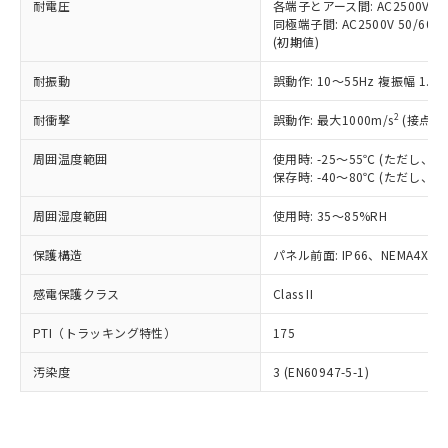
準価格とは異なる場合があることをご
耐電圧
各端子とアース間: AC2500V 50/
類(PBB) 1000ppm以下、ポリ臭化ジフェニルエーテル類
Cr(Ⅵ)(六価クロム) : 1000ppm、 PBBs(ポリ臭化ビフェ
とります。
了承ください。
同極端子間: AC2500V 50/60
(PBDE) 1000ppm以下、フタル酸ビス(2-エチルヘキシ
○
一定数以上の在庫あり
ニル類) : 1000ppm、 PBDEs(ポリ臭化ジフェニルエーテ
当社は規制貨物を破棄する場合は、完
(初期値)
ル) (DEHP)(別名：DOP) 1000ppm以下、フタル酸ブチ
正式な納期状況および標準価格はお客
ル類) : 1000ppm、
ルベンジル（BBP） 1000ppm以下、フタル酸ジブチル
全に破砕するなど、違法に輸出されな
DBP(フタル酸ジブチル) : 1000ppm、 DIBP(フタル酸ジ
様のお取引先、またはお客様担当のオ
（DBP） 1000ppm以下、フタル酸ジイソブチル
イソブチル) : 1000ppm、 BBP(フタル酸ブチルベンジ
△
一定数には満たないが在庫あり
いよう必要な手段を講じます。
耐振動
誤動作: 10～55Hz 複振幅 1.
ムロン制御機器販売店・当社販売員に
(DIBP) 1000ppm以下
ル) : 1000ppm、
当社は貴社製品を、核兵器、ミサイ
但し、RoHS指令で産業用監視および制御機器に対する
DEHP(フタル酸ビス(2-エチルヘキシル)) : 1000ppm
ご相談ください。
適用除外項目は除く。
2
耐衝撃
誤動作: 最大1000m/s
(接点開
ル、化学兵器、生物兵器またはその他
－
在庫なし(最新の在庫状況につ
オムロン制御機器販売店や当社販売拠
フタル酸エステル類の４物質については閾値を超える意
武器並びにこれらの製造装置等に一切
いては、お客様のお取引先、ま
図的な使用がないことを確認しています。
点は「
販売ネットワーク
」をご確認
周囲温度範囲
使用時: -25～55℃ (ただし
※2 環境保護使用期限
使用いたしません。
たはお客様担当のオムロン制御
ください。
保存時: -40～80℃ (ただし
当社は、貴社製品を第三者に販売する
機器販売店・当社販売員にご確
在庫状況および標準価格結果を当社の
※2 対応予定月
「ｅ」：有害物質（10物質）のすべてが基
場合は、上記1、2および3の内容を当
認ください)
事前の承諾なく第三者に漏洩または開
周囲湿度範囲
使用時: 35～85%RH
準値以下であることを示します。
該第三者に通知します。また当社は、
示しないようお願いします。
部品在庫の切り替え状況などにより、予定
「10」：通常の使用状況下において有害物
販売先および販売に係わる関係者が違
マイパーツ機能（部品リスト作成サー
保護構造
パネル前面: IP66、NEMA4X, N
空
受注生産機種、また在庫状況の
月が前後することがあります。
質が外部に漏えいし、環境に深刻な影響を
法に輸出するおそれがある場合は、取
ビス）をご利用いただくには、I-Web
白
情報を公開していない機種
及ぼさない年数を意味します。
り引きをいたしません。
感電保護クラス
Class II
メンバーズにご登録されている必要が
「－」：未確認です。当社販売部門へお問
あります。
い合わせください。
PTI（トラッキング特性）
175
お客様が当ウェブサイト上で当社にご
※3 非含有証明書ダウンロード
登録された部品リストについて、当社
汚染度
3 (EN60947-5-1)
および当社の共同利用者が、当社の製
下記の非含有証明書をダウンロードするこ
品・サービスに関するお客様との取
とができます。
合意する
キャンセル
引・商談に必要な範囲で利用すること
をご了承ください。