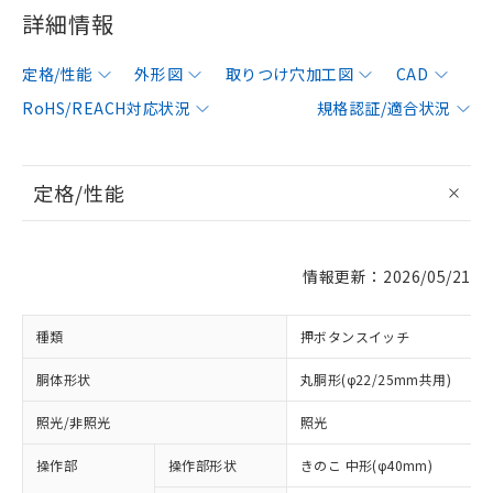
詳細情報
定格/性能
外形図
取りつけ穴加工図
CAD
RoHS/REACH対応状況
規格認証/適合状況
定格/性能
情報更新：2026/05/21
種類
押ボタンスイッチ
胴体形状
丸胴形(φ22/25mm共用)
照光/非照光
照光
操作部
操作部形状
きのこ 中形(φ40mm)