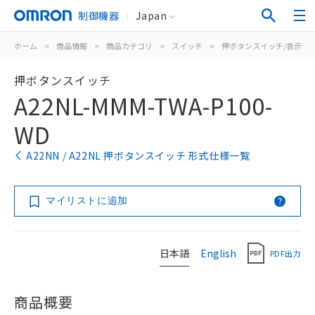
制御機器
Japan
ホーム
>
商品情報
>
商品カテゴリ
>
スイッチ
>
押ボタンスイッチ/表示灯
押ボタンスイッチ
A22NL-MMM-TWA-P100-
WD
A22NN / A22NL 押ボタンスイッチ 形式仕様一覧
マイリストに追加
日本語
English
PDF出力
商品概要