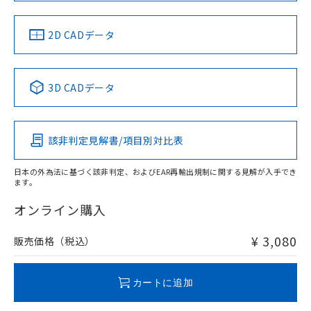
中国 RoHS
注意事項・凡例
2D CADデータ
中国 RoHS表
※1 ※2
3D CADデータ
Pb
Hg
Cd
Cr(VI)
該非判定見解書/項目別対比表
O
O
O
O
日本の外為法に基づく該非判定、およびEAR再輸出規制に関する見解が入手でき
ます。
"対応済み"や非含有の記載がされた商品であっても、流通
在庫等で未対応品が混在する可能性があります。
オンライン購入
非含有品が必要な際は、弊社営業部門もしくは販売店へお
問い合わせください。
¥ 3,080
販売価格（税込）
この製品のRoHS/REACH対応状況ページへ
カートに追加