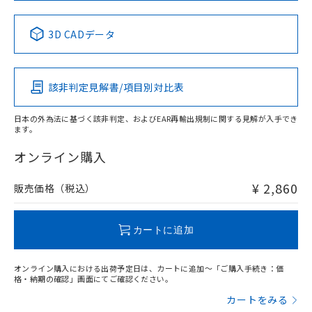
中国 RoHS表
※1 ※2
3D CADデータ
Pb
Hg
Cd
Cr(VI)
該非判定見解書/項目別対比表
X
O
O
O
日本の外為法に基づく該非判定、およびEAR再輸出規制に関する見解が入手でき
ます。
"対応済み"や非含有の記載がされた商品であっても、流通
在庫等で未対応品が混在する可能性があります。
オンライン購入
非含有品が必要な際は、弊社営業部門もしくは販売店へお
問い合わせください。
¥ 2,860
販売価格（税込）
この製品のRoHS/REACH対応状況ページへ
カートに追加
オンライン購入における出荷予定日は、カートに追加～「ご購入手続き：価
格・納期の確認」画面にてご確認ください。
カートをみる