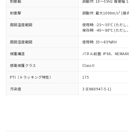
当社は規制貨物を破棄する場合は、完
耐振動
ル) (DEHP)(別名：DOP) 1000ppm以下、フタル酸ブチ
誤動作: 10～55Hz 複振幅 1.
正式な納期状況および標準価格はお客
ル類) : 1000ppm、
ルベンジル（BBP） 1000ppm以下、フタル酸ジブチル
全に破砕するなど、違法に輸出されな
DBP(フタル酸ジブチル) : 1000ppm、 DIBP(フタル酸ジ
様のお取引先、またはお客様担当のオ
（DBP） 1000ppm以下、フタル酸ジイソブチル
イソブチル) : 1000ppm、 BBP(フタル酸ブチルベンジ
△
一定数には満たないが在庫あり
いよう必要な手段を講じます。
2
耐衝撃
誤動作: 最大1000m/s
(接点開
ムロン制御機器販売店・当社販売員に
(DIBP) 1000ppm以下
ル) : 1000ppm、
当社は貴社製品を、核兵器、ミサイ
但し、RoHS指令で産業用監視および制御機器に対する
DEHP(フタル酸ビス(2-エチルヘキシル)) : 1000ppm
ご相談ください。
適用除外項目は除く。
周囲温度範囲
使用時: -25～55℃ (ただし
ル、化学兵器、生物兵器またはその他
－
在庫なし(最新の在庫状況につ
オムロン制御機器販売店や当社販売拠
フタル酸エステル類の４物質については閾値を超える意
保存時: -40～80℃ (ただし
武器並びにこれらの製造装置等に一切
いては、お客様のお取引先、ま
図的な使用がないことを確認しています。
点は「
販売ネットワーク
」をご確認
※2 環境保護使用期限
使用いたしません。
たはお客様担当のオムロン制御
ください。
周囲湿度範囲
使用時: 35～85%RH
当社は、貴社製品を第三者に販売する
機器販売店・当社販売員にご確
在庫状況および標準価格結果を当社の
※2 対応予定月
「ｅ」：有害物質（10物質）のすべてが基
場合は、上記1、2および3の内容を当
認ください)
事前の承諾なく第三者に漏洩または開
保護構造
パネル前面: IP66、NEMA4X, N
準値以下であることを示します。
該第三者に通知します。また当社は、
示しないようお願いします。
部品在庫の切り替え状況などにより、予定
「10」：通常の使用状況下において有害物
販売先および販売に係わる関係者が違
マイパーツ機能（部品リスト作成サー
感電保護クラス
Class II
空
受注生産機種、また在庫状況の
月が前後することがあります。
質が外部に漏えいし、環境に深刻な影響を
法に輸出するおそれがある場合は、取
ビス）をご利用いただくには、I-Web
白
情報を公開していない機種
及ぼさない年数を意味します。
り引きをいたしません。
PTI（トラッキング特性）
175
メンバーズにご登録されている必要が
「－」：未確認です。当社販売部門へお問
あります。
い合わせください。
汚染度
3 (EN60947-5-1)
お客様が当ウェブサイト上で当社にご
※3 非含有証明書ダウンロード
登録された部品リストについて、当社
および当社の共同利用者が、当社の製
下記の非含有証明書をダウンロードするこ
品・サービスに関するお客様との取
とができます。
合意する
キャンセル
引・商談に必要な範囲で利用すること
をご了承ください。
EU RoHS指令（10物質）の非含有証明書
※当社の共同利用者とは、
"個人情報
51物質の非含有証明書（当社基準）