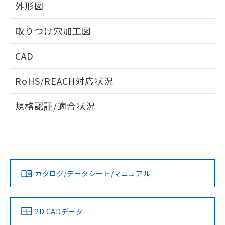
の共同利用に関して"
の「1.共同利
外形図
※本証明書は発行日時点で非含有を証明す
用者の範囲」に記載されている法人を
るもので、過去に遡って非含有を証明する
指します。
情報更新：2026/05/21
ものではありません。
取りつけ穴加工図
また、RoHS指令のフタル酸エステル類４
物質の対応では、対応完了までの期間は出
情報更新：2026/05/21
CAD
荷製品に未対応品が混在することから備考
欄に対応日を記載しておりました。
ログイン/会員登録いただくと、CADデータをダウンロー
RoHS/REACH対応状況
既に当社にて対応品への在庫切替を完了
ドすることができます。
していることから、特段のことがない限
情報更新：2026/7/29
り、2022年1月12日より割愛しておりま
規格認証/適合状況
す。
ログイン/会員登録
EU RoHS
注意事項・凡例
A22NL-MMM-TWA-P002-YBについての規格認証/適合状況に
ついては、「カスタマーサポートセンタ お客様相談室」また
は貴社担当オムロン営業員または販売店にお問い合わせくだ
対応状況
対応予定月
※1
※2
さい。
ダウンロードデータをご利用いただく前に、以下を必ずお読
みください。
カタログ/データシート/マニュアル
対応済み
ソフトウェアの使用条件
お問い合わせ
中国 RoHS
注意事項・凡例
2D CADデータ