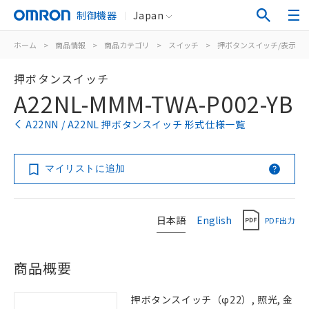
制御機器
Japan
ホーム
>
商品情報
>
商品カテゴリ
>
スイッチ
>
押ボタンスイッチ/表示灯
押ボタンスイッチ
A22NL-MMM-TWA-P002-YB
A22NN / A22NL 押ボタンスイッチ 形式仕様一覧
マイリストに追加
日本語
English
PDF出力
商品概要
押ボタンスイッチ（φ22）, 照光, 金