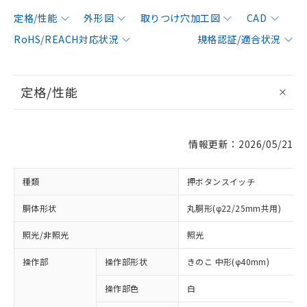
定格/性能
外形図
取りつけ穴加工図
CAD
RoHS/REACH対応状況
規格認証/適合状況
定格/性能
情報更新：2026/05/21
種類
押ボタンスイッチ
胴体形状
丸胴形(φ22/25mm共用)
照光/非照光
照光
操作部
操作部形状
きのこ 中形(φ40mm)
操作部色
白