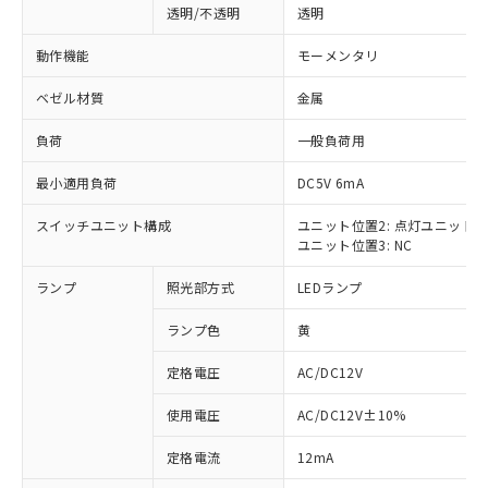
透明/不透明
透明
動作機能
モーメンタリ
ベゼル材質
金属
負荷
一般負荷用
最小適用負荷
DC5V 6mA
スイッチユニット構成
ユニット位置2: 点灯ユニット
ユニット位置3: NC
ランプ
照光部方式
LEDランプ
ランプ色
黄
定格電圧
AC/DC12V
使用電圧
AC/DC12V±10%
※1 対応状況
定格電流
12mA
対応済み：EU RoHS指令（10物質）の