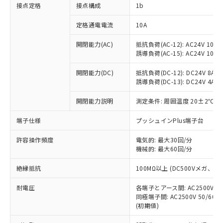
非含有に対応した製品が提供可能な商品で
接点定格
接点構成
1b
す。
対応予定：EU RoHS指令（10物質）の非含
定格通電電流
10A
ご利用条件
有に対応した製品に切り替える予定のある
商品です。
開閉能力(AC)
抵抗負荷(AC-12): AC24V 10A/A
誘導負荷(AC-15): AC24V 10A/AC
対応予定なし：EU RoHS指令（10物質）の
以下の条件をお読みいただき、同意のうえ
非含有に非対応の商品で、対応品を出す予
ご利用ください。
開閉能力(DC)
抵抗負荷(DC-12): DC24V 8A/DC
定はありません。
誘導負荷(DC-13): DC24V 4A/DC
調査・確認中：EU RoHS指令（10物質）の
本サービスは、当社制御機器事業取扱
※1 中国RoHS○×表
非含有の対応状況を調査中または確認中の
商品の当社在庫状況および標準価格
開閉能力説明
測定条件: 周囲温度 20±2℃、
商品です。
(税抜)を提供させていただくもので
「○」：最大均質材料含有率が中国RoHSの
非該当品：ライセンス料など無形物で、有
端子仕様
プッシュインPlus端子台
す。
基準値以下であることを示します。
害物質有無と関係のない商品です。
当社制御機器事業取扱商品の中には、
「×」：最大均質材料含有率が中国RoHSの
仕入先様の事情により、非含有部品として
許容操作頻度
電気的: 最大30回/分
本サービスの対象外となる商品もある
基準値を超えていることを示します。
いたものが、含有品と判明した場合などや
機械的: 最大60回/分
当社は、これら貴社製品のうち、外国
ことをご了承ください。
「－」：未確認です。当社販売部門へお問
むを得ず変更することがあります。
為替および外国貿易法に定める商品
在庫状況および標準価格照会結果は、
い合わせください。
絶縁抵抗
100MΩ以上 (DC500Vメガ、
（以下｢規制貨物等」という）を輸出
記載している更新日時点での社内デー
*EU RoHS指令（10物質）：
または国外への提供する場合は、日本
記
タに基づき作成されるものであり、閲
説明
耐電圧
鉛(Pb) 1000ppm以下、 水銀(Hg) 1000ppm以下、 カド
各端子とアース間: AC2500V 50/
*中国RoHS10物質の基準値 (GB/T26572)：
国政府の輸出許可(または役務取引許
号
覧された時点での実際の在庫および標
ミウム(Cd) 100ppm以下、
Pb(鉛) :1000ppm、 Hg(水銀) : 1000ppm、 Cd(カドミウ
同極端子間: AC2500V 50/60
可)を取得するなどの必要な手続きを
六価クロム(Cr(Ⅵ)) 1000ppm以下、ポリ臭化ビフェニル
ム) : 100ppm、
準価格とは異なる場合があることをご
(初期値)
類(PBB) 1000ppm以下、ポリ臭化ジフェニルエーテル類
Cr(Ⅵ)(六価クロム) : 1000ppm、 PBBs(ポリ臭化ビフェ
とります。
了承ください。
(PBDE) 1000ppm以下、フタル酸ビス(2-エチルヘキシ
○
一定数以上の在庫あり
ニル類) : 1000ppm、 PBDEs(ポリ臭化ジフェニルエーテ